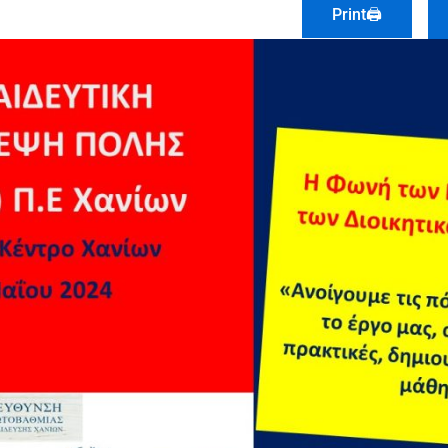
Print🖨