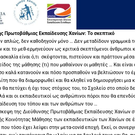
ς Πρωτοβάθμιας Εκπαίδευσης Χανίων: Το σκεπτικό
υν απλώς, δεν καθοδηγούν μόνο … Δεν μεταδίδουν γραμμικά τ
ν και το μεθ-ερμηνεύουν ως κριτικά σκεπτόμενοι άνθρωποι 
δασκαλία είναι ό,τι σκέφτονται, πιστεύουν και πράττουν μέσα
ίδος της μάθησης (τι) που μαθαίνουν οι μαθητές … Και είναι
σο καλά κατανοούν και πόσο προσπαθούν να βελτιώσουν το έρ
λίτη που θα διαμορφωθεί και θα κληθεί να δημιουργήσει μια 
υ θα πετύχει ή όχι τους στόχους του, το Σχολείο στο οποίο δ
λλά και οι εκπαιδευτικοί ως ανθρώπινοι πόροι που θα επενδύ
παίδευση του τόπου και των ανθρώπων του …
σκεψη της Διεύθυνσης Πρωτοβάθμιας Εκπαίδευσης Χανίων στ
ής Κοινότητας Μάθησης των εκπαιδευτικών των Χανίων σε έ
που τόσο έχει λείψει στην μετα-covid εποχή. Εκεί, οι συνεργ