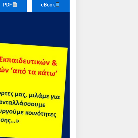
PDF
eBook