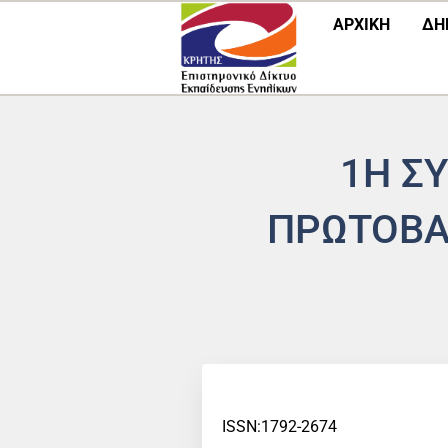
Μετάβαση
ΑΡΧΙΚΗ
ΔΗ
στο
περιεχόμενο
1Η Σ
ΠΡΩΤΟΒΑ
ISSN:1792-2674