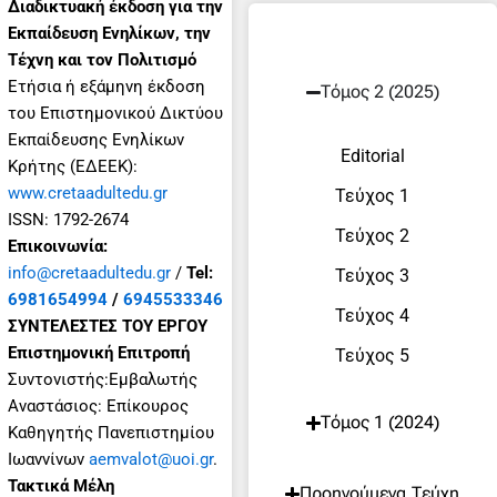
Διαδικτυακή έκδοση για την
Εκπαίδευση Ενηλίκων, την
Τέχνη και τον Πολιτισμό
Eτήσια ή εξάμηνη έκδοση
Τόμος 2 (2025)
του Επιστημονικού Δικτύου
Εκπαίδευσης Ενηλίκων
Editorial
Κρήτης (ΕΔΕΕΚ):
www.cretaadultedu.gr
Τεύχος 1
ISSN: 1792-2674
Τεύχος 2
Επικοινωνία:
info@cretaadultedu.gr
/
Tel:
Τεύχος 3
6981654994
/
6945533346
Τεύχος 4
ΣΥΝΤΕΛΕΣΤΕΣ ΤΟΥ ΕΡΓΟΥ
Επιστημονική Επιτροπή
Τεύχος 5
Συντονιστής:Εμβαλωτής
Αναστάσιος: Επίκουρος
Τόμος 1 (2024)
Καθηγητής Πανεπιστημίου
Ιωαννίνων
aemvalot@uoi.gr
.
Τακτικά Μέλη
Προηγούμενα Τεύχη