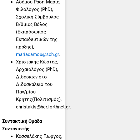
Αδάμου-Ράση Μαρία,
Φιλόλογος (PhD),
Σχολική Σύμβουλος
Β/θμιας Βόλος
(Εκπρόσωπος
Εκπαιδευτικών της
πράξης),
mariadamou@sch.gr
.
Xριστάκης Κώστας,
Αρχαιολόγος (PhD),
Διδάσκων στο
Διδασκαλείο του
Παν/μίου
Κρήτης(Πολιτισμός),
christakis@her.forthnet.gr.
Συντακτική Ομάδα
Συντονιστής:
Κασσελάκης Γιώργος,