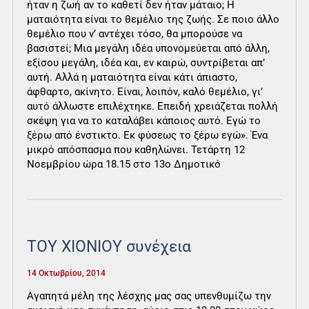
ήταν η ζωή αν το καθετί δεν ήταν μάταιο; Η
ματαιότητα είναι το θεμέλιο της ζωής. Σε ποιο άλλο
θεμέλιο που ν’ αντέχει τόσο, θα μπορούσε να
βασιστεί; Μια μεγάλη ιδέα υπονομεύεται από άλλη,
εξίσου μεγάλη, ιδέα και, εν καιρώ, συντρίβεται απ’
αυτή. Αλλά η ματαιότητα είναι κάτι άπιαστο,
άφθαρτο, ακίνητο. Είναι, λοιπόν, καλό θεμέλιο, γι’
αυτό άλλωστε επιλέχτηκε. Επειδή χρειάζεται πολλή
σκέψη για να το καταλάβει κάποιος αυτό. Εγώ το
ξέρω από ένστικτο. Εκ φύσεως το ξέρω εγώ». Ένα
μικρό απόσπασμα που καθηλώνει. Τετάρτη 12
Νοεμβρίου ώρα 18.15 στο 13ο Δημοτικό
ΤΟΥ ΧΙΟΝΙΟΥ συνέχεια
14 Οκτωβρίου, 2014
Αγαπητά μέλη της λέσχης μας σας υπενθυμίζω την