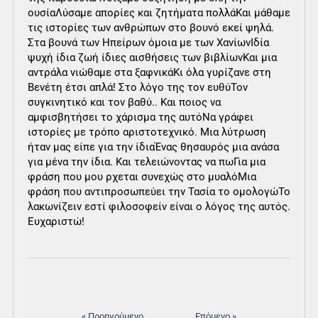
ουσίαΛύσαμε απορίες και ζητήματα πολλάΚαι μάθαμε
τις ιστορίες των ανθρώπων στο βουνό εκεί ψηλά.
Στα βουνά των Ηπείρων όμοια με των ΧανίωνΙδία
ψυχή ίδια ζωή ίδιες αισθήσεις των βιβλίωνΚαι μια
αντράλα νιώθαμε στα ξαφνικάΚι όλα γυρίζανε στη
Βενέτη έτσι απλά! Στο λόγο της τον ευθύΤον
συγκινητικό και τον βαθύ.. Και ποιος να
αμφισβητήσει το χάρισμα της αυτόΝα γράφει
ιστορίες με τρόπο αριστοτεχνικό. Μια λύτρωση
ήταν μας είπε για την ίδιαΈνας θησαυρός μια ανάσα
για μένα την ίδια. Και τελειώνοντας να πωΓια μια
φράση που μου ρχεται συνεχώς στο μυαλόΜια
φράση που αντιπροσωπεύει την Τασία το ομολογώΤο
λακωνίζειν εστί φιλοσοφείν είναι ο λόγος της αυτός.
Ευχαριστώ!
« Προηγούμενο
Επόμενο »