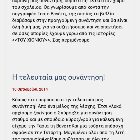
αυριανή μας συνάντηση, αύριο στις 18.00 στον χώρο
του σχολείου. Θα γνωρίσουμε από κοντά την
συγγραφέα Τασία Βενέτη, της οποίας το βιβλίο
διαβάσαμε στην προηγούμενη συνάντηση και θα είναι
όλη δική μας, για να συζητήσουμε και να απαντήσει
σε όσες απορίες έχουμε γύρω από τις ιστορίες
<<ΤΟΥ ΧΙΟΝΙΟΥ>>. Σας περιμένουμε.
Η τελευταία μας συνάντηση!
10 Οκτωβρίου, 2014
Κάπως έτσι περάσαμε στην τελευταία μας
συνάντηση! Από ένα μέλος της λέσχης. Έτσι γλυκά
αρχίσαμε ξεκίνησε ο ΣπύροςΣε μια συνάντηση
σταθμό και με σπουδαίο κύροςΑφού για καλεσμένη
είχαμε την Τασία τη ΒενέτηΚαι μια τούρτα υπέροχη
σφράγισε την Τετάρτη. Μαγεμένοι όλοι από τη λιτή
της παρουσίαΑνοίξαμε συζήτηση με όλη την