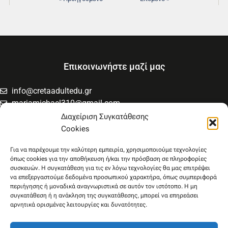
Επικοινωνήστε μαζί μας
info@cretaadultedu.gr
mariamichael310@gmail.com
6981654994
Διαχείριση Συγκατάθεσης
6945533346
Cookies
Στρατηγού Μακρυγιάννη 38, Χαλέπα
Για να παρέχουμε την καλύτερη εμπειρία, χρησιμοποιούμε τεχνολογίες
όπως cookies για την αποθήκευση ή/και την πρόσβαση σε πληροφορίες
συσκευών. Η συγκατάθεση για τις εν λόγω τεχνολογίες θα μας επιτρέψει
να επεξεργαστούμε δεδομένα προσωπικού χαρακτήρα, όπως συμπεριφορά
περιήγησης ή μοναδικά αναγνωριστικά σε αυτόν τον ιστότοπο. Η μη
συγκατάθεση ή η ανάκληση της συγκατάθεσης, μπορεί να επηρεάσει
αρνητικά ορισμένες λειτουργίες και δυνατότητες.