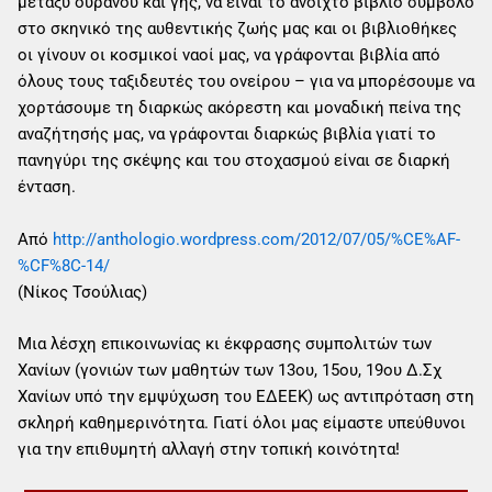
μεταξύ ουρανού και γης, να είναι το ανοιχτό βιβλίο σύμβολο
στο σκηνικό της αυθεντικής ζωής μας και οι βιβλιοθήκες
οι γίνουν οι κοσμικοί ναοί μας, να γράφονται βιβλία από
όλους τους ταξιδευτές του ονείρου – για να μπορέσουμε να
χορτάσουμε τη διαρκώς ακόρεστη και μοναδική πείνα της
αναζήτησής μας, να γράφονται διαρκώς βιβλία γιατί το
πανηγύρι της σκέψης και του στοχασμού είναι σε διαρκή
ένταση.
Από
http://anthologio.wordpress.com/2012/07/05/%CE%AF-
%CF%8C-14/
(Νίκος Τσούλιας)
Μια λέσχη επικοινωνίας κι έκφρασης συμπολιτών των
Χανίων (γονιών των μαθητών των 13ου, 15ου, 19ου Δ.Σχ
Χανίων υπό την εμψύχωση του ΕΔΕΕΚ) ως αντιπρόταση στη
σκληρή καθημερινότητα. Γιατί όλοι μας είμαστε υπεύθυνοι
για την επιθυμητή αλλαγή στην τοπική κοινότητα!