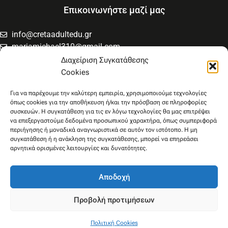
Επικοινωνήστε μαζί μας
info@cretaadultedu.gr
mariamichael310@gmail.com
6981654994
Διαχείριση Συγκατάθεσης
6945533346
Cookies
Στρατηγού Μακρυγιάννη 38, Χαλέπα
Για να παρέχουμε την καλύτερη εμπειρία, χρησιμοποιούμε τεχνολογίες
όπως cookies για την αποθήκευση ή/και την πρόσβαση σε πληροφορίες
συσκευών. Η συγκατάθεση για τις εν λόγω τεχνολογίες θα μας επιτρέψει
να επεξεργαστούμε δεδομένα προσωπικού χαρακτήρα, όπως συμπεριφορά
περιήγησης ή μοναδικά αναγνωριστικά σε αυτόν τον ιστότοπο. Η μη
συγκατάθεση ή η ανάκληση της συγκατάθεσης, μπορεί να επηρεάσει
αρνητικά ορισμένες λειτουργίες και δυνατότητες.
Αποδοχή
Προβολή προτιμήσεων
Πολιτική Cookies