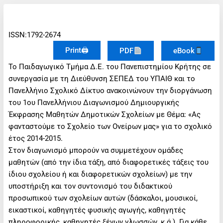
ISSN:1792-2674
Print🖨
PDF
eBook
Το Παιδαγωγικό Τμήμα Δ.Ε. του Πανεπιστημίου Κρήτης σε
συνεργασία με τη Διεύθυνση ΣΕΠΕΔ του ΥΠΑΙΘ και το
Πανελλήνιο Σχολικό Δίκτυο ανακοινώνουν την διοργάνωση
του 1ου Πανελλήνιου Διαγωνισμού Δημιουργικής
Έκφρασης Μαθητών Δημοτικών Σχολείων με Θέμα: «Ας
φανταστούμε το Σχολείο των Ονείρων μας» για το σχολικό
έτος 2014-2015.
Στον διαγωνισμό μπορούν να συμμετέχουν ομάδες
μαθητών (από την ίδια τάξη, από διαφορετικές τάξεις του
ίδιου σχολείου ή και διαφορετικών σχολείων) με την
υποστήριξη και τον συντονισμό του διδακτικού
προσωπικού των σχολείων αυτών (δάσκαλοι, μουσικοί,
εικαστικοί, καθηγητές φυσικής αγωγής, καθηγητές
πληροφορικής, καθηγητές ξένων γλωσσών, κ.ά.). Για κάθε