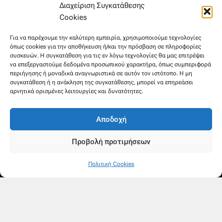
6981654994
Διαχείριση Συγκατάθεσης
6945533346
Cookies
Στρατηγού Μακρυγιάννη 38, Χαλέπα
Για να παρέχουμε την καλύτερη εμπειρία, χρησιμοποιούμε τεχνολογίες
όπως cookies για την αποθήκευση ή/και την πρόσβαση σε πληροφορίες
συσκευών. Η συγκατάθεση για τις εν λόγω τεχνολογίες θα μας επιτρέψει
να επεξεργαστούμε δεδομένα προσωπικού χαρακτήρα, όπως συμπεριφορά
περιήγησης ή μοναδικά αναγνωριστικά σε αυτόν τον ιστότοπο. Η μη
συγκατάθεση ή η ανάκληση της συγκατάθεσης, μπορεί να επηρεάσει
αρνητικά ορισμένες λειτουργίες και δυνατότητες.
Αποδοχή
Προβολή προτιμήσεων
Ακολουθήστε μας
Πολιτική Cookies
F
Y
a
o
c
u
e
t
b
u