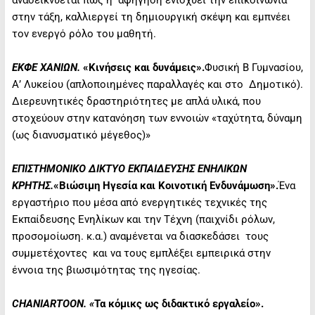
αναδεικνύεται πώς η αφήγηση ενισχύει την επικοινωνία
στην τάξη, καλλιεργεί τη δημιουργική σκέψη και εμπνέει
τον ενεργό ρόλο του μαθητή.
ΕΚΦΕ ΧΑΝΙΩΝ.
«Κινήσεις και δυνάμεις».
Φυσική Β Γυμνασίου,
Α’ Λυκείου (απλοποιημένες παραλλαγές και στο Δημοτικό).
Διερευνητικές δραστηριότητες με απλά υλικά, που
στοχεύουν στην κατανόηση των εννοιών «ταχύτητα, δύναμη
(ως διανυσματικό μέγεθος)»
ΕΠΙΣΤΗΜΟΝΙΚΟ ΔΙΚΤΥΟ ΕΚΠΑΙΔΕΥΣΗΣ ΕΝΗΛΙΚΩΝ
ΚΡΗΤΗΣ.
«Βιώσιμη Ηγεσία και Κοινοτική Ενδυνάμωση».
Ένα
εργαστήριο που μέσα από ενεργητικές τεχνικές της
Εκπαίδευσης Ενηλίκων και την Τέχνη (παιχνίδι ρόλων,
προσομοίωση. κ.α.) αναμένεται να διασκεδάσει τους
συμμετέχοντες και να τους εμπλέξει εμπειρικά στην
έννοια της βιωσιμότητας της ηγεσίας.
CHANIARTOON. «
Τα κόμικς ως διδακτικό εργαλείο».