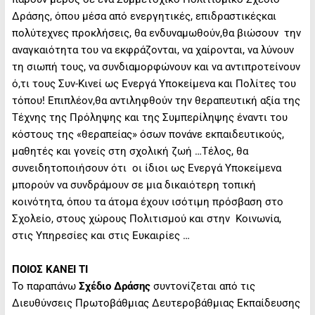
Δράσης, όπου μέσα από ενεργητικές, επιδραστικέςκαι
πολύτεχνες προκλήσεις, θα ενδυναμωθούν,θα βιώσουν την
αναγκαιότητα του να εκφράζονται, να χαίρονται, να λύνουν
τη σιωπή τους, να συνδιαμορφώνουν και να αντιπροτείνουν
ό,τι τους Συν-Κινεί ως Ενεργά Υποκείμενα και Πολίτες του
τόπου! Επιπλέον,θα αντιληφθούν την θεραπευτική αξία της
Τέχνης της Πρόληψης και της Συμπερίληψης έναντι του
κόστους της «θεραπείας» όσων πονάνε εκπαιδευτικούς,
μαθητές και γονείς στη σχολική ζωή …Τέλος, θα
συνειδητοποιήσουν ότι οι ίδιοι ως Ενεργά Υποκείμενα
μπορούν να συνδράμουν σε μια δικαιότερη τοπική
κοινότητα, όπου τα άτομα έχουν ισότιμη πρόσβαση στο
Σχολείο, στους χώρους Πολιτισμού και στην Κοινωνία,
στις Υπηρεσίες και στις Ευκαιρίες …
ΠΟΙΟΣ ΚΑΝΕΙ ΤΙ
Το παραπάνω
Σχέδιο Δράσης
συντονίζεται από τις
Διευθύνσεις Πρωτοβάθμιας Δευτεροβάθμιας Εκπαίδευσης