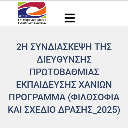
Μετάβαση
στο
περιεχόμενο
2Η ΣΥΝΔΙΆΣΚΕΨΗ ΤΗΣ
ΔΙΕΎΘΥΝΣΗΣ
ΠΡΩΤΟΒΆΘΜΙΑΣ
ΕΚΠΑΊΔΕΥΣΗΣ ΧΑΝΊΩΝ
ΠΡΟΓΡΑΜΜΑ (ΦΙΛΟΣΟΦΊΑ
ΚΑΙ ΣΧΈΔΙΟ ΔΡΆΣΗΣ_2025)