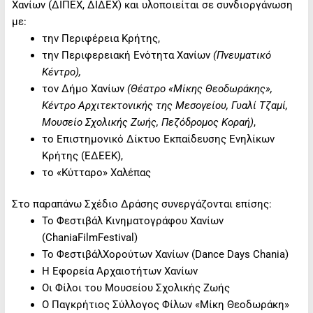
Χανίων (ΔΙΠΕΧ, ΔΙΔΕΧ) και υλοποιείται σε συνδιοργάνωση
με:
την Περιφέρεια Κρήτης,
την Περιφερειακή Ενότητα Χανίων
(Πνευματικό
Κέντρο),
τον Δήμο Χανίων
(Θέατρο «Μίκης Θεοδωράκης»,
Κέντρο Αρχιτεκτονικής της Μεσογείου, Γυαλί Τζαμί,
Μουσείο Σχολικής Ζωής, Πεζόδρομος Κοραή)
,
το Επιστημονικό Δίκτυο Εκπαίδευσης Ενηλίκων
Κρήτης (ΕΔΕΕΚ),
το «Κύτταρο» Χαλέπας
Στο παραπάνω Σχέδιο Δράσης συνεργάζονται επίσης:
Το Φεστιβάλ Κινηματογράφου Χανίων
(ChaniaFilmFestival)
To ΦεστιβάλΧορούτων Χανίων (Dance Days Chania)
Η Εφορεία Αρχαιοτήτων Χανίων
Οι Φίλοι του Μουσείου Σχολικής Ζωής
Ο Παγκρήτιος Σύλλογος Φίλων «Μίκη Θεοδωράκη»