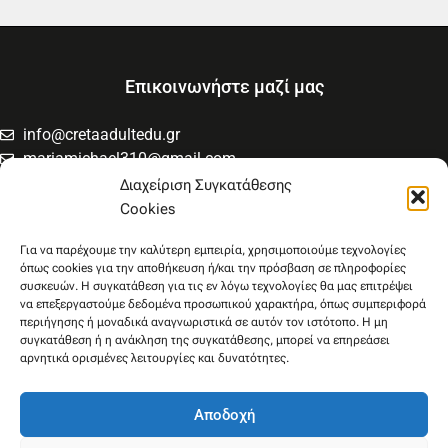
Επικοινωνήστε μαζί μας
info@cretaadultedu.gr
mariamichael310@gmail.com
6981654994
Διαχείριση Συγκατάθεσης
6945533346
Cookies
Στρατηγού Μακρυγιάννη 38, Χαλέπα
Για να παρέχουμε την καλύτερη εμπειρία, χρησιμοποιούμε τεχνολογίες
όπως cookies για την αποθήκευση ή/και την πρόσβαση σε πληροφορίες
συσκευών. Η συγκατάθεση για τις εν λόγω τεχνολογίες θα μας επιτρέψει
να επεξεργαστούμε δεδομένα προσωπικού χαρακτήρα, όπως συμπεριφορά
περιήγησης ή μοναδικά αναγνωριστικά σε αυτόν τον ιστότοπο. Η μη
συγκατάθεση ή η ανάκληση της συγκατάθεσης, μπορεί να επηρεάσει
αρνητικά ορισμένες λειτουργίες και δυνατότητες.
Αποδοχή