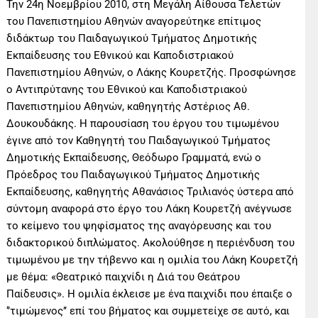
Την 24η Νοεμβρίου 2010, στη Μεγάλη Αίθουσα Τελετών
του Πανεπιστημίου Αθηνών αναγορεύτηκε επίτιμος
διδάκτωρ του Παιδαγωγικού Τμήματος Δημοτικής
Εκπαίδευσης του Εθνικού και Καποδιστριακού
Πανεπιστημίου Αθηνών, ο Λάκης Κουρετζής. Προσφώνησε
ο Αντιπρύτανης του Εθνικού και Καποδιστριακού
Πανεπιστημίου Αθηνών, καθηγητής Αστέριος Αθ.
Δουκουδάκης. Η παρουσίαση του έργου του τιμωμένου
έγινε από τον Καθηγητή του Παιδαγωγικού Τμήματος
Δημοτικής Εκπαίδευσης, Θεόδωρο Γραμματά, ενώ ο
Πρόεδρος του Παιδαγωγικού Τμήματος Δημοτικής
Εκπαίδευσης, καθηγητής Αθανάσιος Τριλιανός ύστερα από
σύντομη αναφορά στο έργο του Λάκη Κουρετζή ανέγνωσε
το κείμενο του ψηφίσματος της αναγόρευσης και του
διδακτορικού διπλώματος. Ακολούθησε η περιένδυση του
τιμωμένου με την τήβεννο και η ομιλία του Λάκη Κουρετζή
με θέμα: «Θεατρικό παιχνίδι η Διά του Θεάτρου
Παίδευσις». Η ομιλία έκλεισε με ένα παιχνίδι που έπαιξε ο
‘’τιμώμενος’’ επί του βήματος και συμμετείχε σε αυτό, και