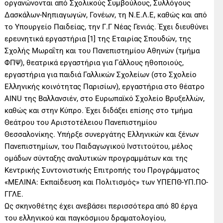
οργανώνονται από Σχολικούς Συμβούλους, Συλλόγους
Δασκάλων-Νηπιαγωγών, Γονέων, τη Ν.Ε.Λ.Ε, καθώς και από
το Υπουργείο Παιδείας, την Γ.Γ Νέας Γενιάς. Έχει διευθύνει
ερευνητικά εργαστήρια [1] της Εταιρίας Σπουδών, της
Σχολής Μωραΐτη και του Πανεπιστημίου Αθηνών (τμήμα
ΦΠΨ), θεατρικά εργαστήρια για Γάλλους ηθοποιούς,
εργαστήρια για παιδιά Γαλλικών Σχολείων (στο Σχολείο
Ελληνικής κοινότητας Παρισίων), εργαστήρια στο θέατρο
ΑΙΝU της Βαλλανσιέν, στο Ευρωπαϊκό Σχολείο Βρυξελλών,
καθώς και στην Κύπρο. Έχει διδάξει επίσης στο τμήμα
Θεάτρου του Αριστοτέλειου Πανεπιστημίου
Θεσσαλονίκης. Υπήρξε συνεργάτης Ελληνικών και ξένων
Πανεπιστημίων, του Παιδαγωγικού Ινστιτούτου, μέλος
ομάδων σύνταξης αναλυτικών προγραμμάτων και της
Κεντρικής Συντονιστικής Επιτροπής του Προγράμματος
«ΜΕΛΙΝΑ: Εκπαίδευση και Πολιτισμός» των ΥΠΕΠΘ-ΥΠ.ΠΟ-
ΓΓΛΕ.
Ως σκηνοθέτης έχει ανεβάσει περισσότερα από 80 έργα
του ελληνικού και παγκόσμιου δραματολογίου,