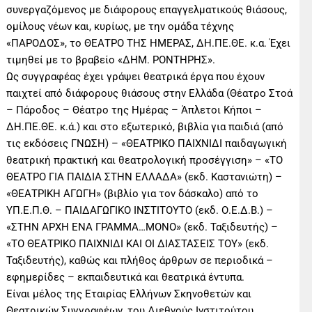
συνεργαζόμενος με διάφορους επαγγελματικούς θιάσους,
ομίλους νέων και, κυρίως, με την ομάδα τέχνης
«ΠΑΡΟΔΟΣ», το ΘΕΑΤΡΟ ΤΗΣ ΗΜΕΡΑΣ, ΔΗ.ΠΕ.ΘΕ. κ.α. Έχει
τιμηθεί με το βραβείο «ΔΗΜ. ΡΟΝΤΗΡΗΣ».
Ως συγγραφέας έχει γράψει θεατρικά έργα που έχουν
παιχτεί από διάφορους θιάσους στην Ελλάδα (Θέατρο Στοά
– Πάροδος – Θέατρο της Ημέρας – Άπλετοι Κήποι –
ΔΗ.ΠΕ.ΘΕ. κ.ά.) και στο εξωτερικό, βιβλία για παιδιά (από
τις εκδόσεις ΓΝΩΣΗ) – «ΘΕΑΤΡΙΚΟ ΠΑΙΧΝΙΔΙ παιδαγωγική
θεατρική πρακτική και θεατρολογική προσέγγιση» – «ΤΟ
ΘΕΑΤΡΟ ΓΙΑ ΠΑΙΔΙΑ ΣΤΗΝ ΕΛΛΑΔΑ» (εκδ. Καστανιώτη) –
«ΘΕΑΤΡΙΚΗ ΑΓΩΓΗ» (βιβλίο για τον δάσκαλο) από το
ΥΠ.Ε.Π.Θ. – ΠΑΙΔΑΓΩΓΙΚΟ ΙΝΣΤΙΤΟΥΤΟ (εκδ. Ο.Ε.Δ.Β.) –
«ΣΤΗΝ ΑΡΧΗ ΕΝΑ ΓΡΑΜΜΑ…ΜΟΝΟ» (εκδ. Ταξιδευτής) –
«ΤΟ ΘΕΑΤΡΙΚΟ ΠΑΙΧΝΙΔΙ ΚΑΙ ΟΙ ΔΙΑΣΤΑΣΕΙΣ ΤΟΥ» (εκδ.
Ταξιδευτής), καθώς και πλήθος άρθρων σε περιοδικά –
εφημερίδες – εκπαιδευτικά και θεατρικά έντυπα.
Είναι μέλος της Εταιρίας Ελλήνων Σκηνοθετών και
Θεατρικών Συγγραφέων, του Διεθνούς Ινστιτούτου