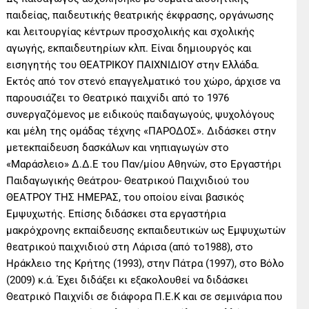
παιδείας, παιδευτικής θεατρικής έκφρασης, οργάνωσης
και λειτουργίας κέντρων προσχολικής και σχολικής
αγωγής, εκπαιδευτηρίων κλπ. Είναι δημιουργός και
εισηγητής του ΘΕΑΤΡΙΚΟΥ ΠΑΙΧΝΙΔΙΟΥ στην Ελλάδα.
Εκτός από τον στενό επαγγελματικό του χώρο, άρχισε να
παρουσιάζει το Θεατρικό παιχνίδι από το 1976
συνεργαζόμενος με ειδικούς παιδαγωγούς, ψυχολόγους
και μέλη της ομάδας τέχνης «ΠΑΡΟΔΟΣ». Διδάσκει στην
μετεκπαίδευση δασκάλων και νηπιαγωγών στο
«Μαράσλειο» Δ.Δ.Ε του Παν/μίου Αθηνών, στο Εργαστήρι
Παιδαγωγικής Θεάτρου- Θεατρικού Παιχνιδιού του
ΘΕΑΤΡΟΥ ΤΗΣ ΗΜΕΡΑΣ, του οποίου είναι βασικός
Εμψυχωτής. Επίσης διδάσκει στα εργαστήρια
μακρόχρονης εκπαίδευσης εκπαιδευτικών ως Εμψυχωτών
θεατρικού παιχνιδιού στη Λάρισα (από το1988), στο
Ηράκλειο της Κρήτης (1993), στην Πάτρα (1997), στο Βόλο
(2009) κ.ά. Έχει διδάξει κι εξακολουθεί να διδάσκει
Θεατρικό Παιχνίδι σε διάφορα Π.Ε.Κ και σε σεμινάρια που