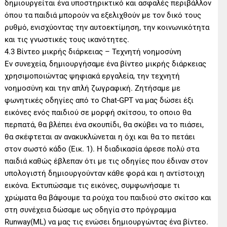
δημιουργείται ένα υποστηρικτικό και ασφαλές περιβάλλον
όπου τα παιδιά μπορούν να εξελιχθούν με τον δικό τους
ρυθμό, ενισχύοντας την αυτοεκτίμηση, την κοινωνικότητα
και τις γνωστικές τους ικανότητες.
4.3 Βίντεο μικρής διάρκειας – Τεχνητή νοημοσύνη
Εν συνεχεία, δημιουργήσαμε ένα βίντεο μικρής διάρκειας
χρησιμοποιώντας ψηφιακά εργαλεία, την τεχνητή
νοημοσύνη και την απλή ζωγραφική. Ζητήσαμε με
φωνητικές οδηγίες από το Chat-GPT να μας δώσει έξι
εικόνες ενός παιδιού σε μορφή σκίτσου, το οποιο θα
περπατά, θα βλέπει ένα σκουπίδι, θα σκύβει να το πιάσει,
θα σκέφτεται αν ανακυκλώνεται η όχι και θα το πετάει
στον σωστό κάδο (Εικ. 1). Η διαδικασία άρεσε πολύ στα
παιδιά καθώς έβλεπαν ότι με τις οδηγίες που έδιναν στον
υπολογιστή δημιουργούνταν κάθε φορά και η αντίστοιχη
εικόνα. Εκτυπώσαμε τις εικόνες, συμφωνήσαμε τι
χρώματα θα βάψουμε τα ρούχα του παιδιού στο σκίτσο και
στη συνέχεια δώσαμε ως οδηγία στο πρόγραμμα
Runway(ML) να μας τις ενώσει δημιουργώντας ένα βίντεο.