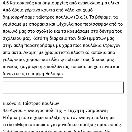
4.5 Κατασκευές και δημιουργίες από ανακυκλώσιμα υλικά
Από άδεια χάρτινα κουτιά από γάλα και χυμό
δημιουργήσαμε ταΐστρες πουλιών (Εικ.3). Τα βάψαμε, τα
γεμίσαμε με σποράκια και ψίχουλα που περίσσεψαν από το
πρωινό μας στο σχολείο και τα κρεμάσαμε στα δέντρα του
σχολείου μας. Κατά τη διάρκεια των διαλειμμάτων μας
στην αυλή παρατηρήσαμε με χαρά πως πουλάκια έτρωγαν
από αυτά. Ακόμη, με χρωματιστά πλαστικά καπάκια από
γάλα, νερό, χυμούς και άλλα, φτιάξαμε τους δικούς μας
πίνακες ζωγραφικής, κολλώντας καπάκια με χαρτόνια και
δίνοντας ό,τι μορφή θέλουμε.
Εικόνα 3: Ταΐστρες πουλιών
4.6 Αφίσα – ενεργός πολίτης – Τεχνητή νοημοσύνη
Η δράση που είχαμε επιλέξει για τον ενεργό πολίτη με
τίτλο «Μερικά καπάκια για μοναδικές πράξεις προσφοράς:
Συλλέγουμε και στηρίζουμε», είχε διπλό όφελος. Να