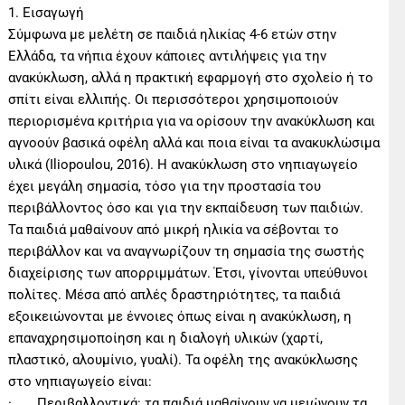
1. Εισαγωγή
Σύμφωνα με μελέτη σε παιδιά ηλικίας 4-6 ετών στην
Ελλάδα, τα νήπια έχουν κάποιες αντιλήψεις για την
ανακύκλωση, αλλά η πρακτική εφαρμογή στο σχολείο ή το
σπίτι είναι ελλιπής. Οι περισσότεροι χρησιμοποιούν
περιορισμένα κριτήρια για να ορίσουν την ανακύκλωση και
αγνοούν βασικά οφέλη αλλά και ποια είναι τα ανακυκλώσιμα
υλικά (Iliopoulou, 2016). Η ανακύκλωση στο νηπιαγωγείο
έχει μεγάλη σημασία, τόσο για την προστασία του
περιβάλλοντος όσο και για την εκπαίδευση των παιδιών.
Τα παιδιά μαθαίνουν από μικρή ηλικία να σέβονται το
περιβάλλον και να αναγνωρίζουν τη σημασία της σωστής
διαχείρισης των απορριμμάτων. Έτσι, γίνονται υπεύθυνοι
πολίτες. Μέσα από απλές δραστηριότητες, τα παιδιά
εξοικειώνονται με έννοιες όπως είναι η ανακύκλωση, η
επαναχρησιμοποίηση και η διαλογή υλικών (χαρτί,
πλαστικό, αλουμίνιο, γυαλί). Τα οφέλη της ανακύκλωσης
στο νηπιαγωγείο είναι:
· Περιβαλλοντικά: τα παιδιά μαθαίνουν να μειώνουν τα