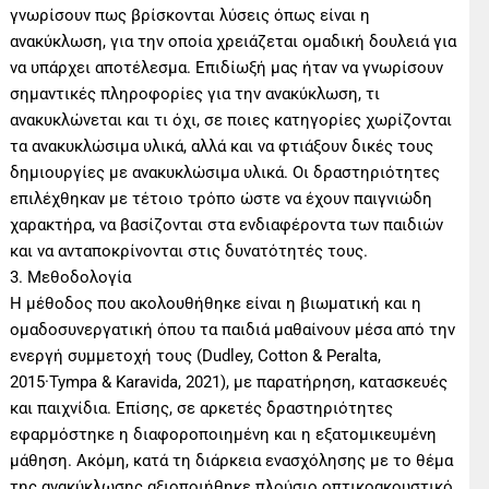
γνωρίσουν πως βρίσκονται λύσεις όπως είναι η
ανακύκλωση, για την οποία χρειάζεται ομαδική δουλειά για
να υπάρχει αποτέλεσμα. Επιδίωξή μας ήταν να γνωρίσουν
σημαντικές πληροφορίες για την ανακύκλωση, τι
ανακυκλώνεται και τι όχι, σε ποιες κατηγορίες χωρίζονται
τα ανακυκλώσιμα υλικά, αλλά και να φτιάξουν δικές τους
δημιουργίες με ανακυκλώσιμα υλικά. Οι δραστηριότητες
επιλέχθηκαν με τέτοιο τρόπο ώστε να έχουν παιγνιώδη
χαρακτήρα, να βασίζονται στα ενδιαφέροντα των παιδιών
και να ανταποκρίνονται στις δυνατότητές τους.
3. Μεθοδολογία
Η μέθοδος που ακολουθήθηκε είναι η βιωματική και η
ομαδοσυνεργατική όπου τα παιδιά μαθαίνουν μέσα από την
ενεργή συμμετοχή τους (Dudley, Cotton & Peralta,
2015·Tympa & Karavida, 2021), με παρατήρηση, κατασκευές
και παιχνίδια. Επίσης, σε αρκετές δραστηριότητες
εφαρμόστηκε η διαφοροποιημένη και η εξατομικευμένη
μάθηση. Ακόμη, κατά τη διάρκεια ενασχόλησης με το θέμα
της ανακύκλωσης αξιοποιήθηκε πλούσιο οπτικοακουστικό