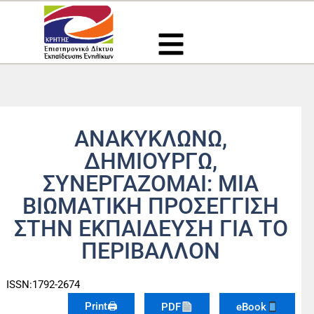
Μετάβαση
στο
περιεχόμενο
ΑΝΑΚΥΚΛΩΝΩ,
ΔΗΜΙΟΥΡΓΩ,
ΣΥΝΕΡΓΑΖΟΜΑΙ: ΜΙΑ
ΒΙΩΜΑΤΙΚΗ ΠΡΟΣΕΓΓΙΣΗ
ΣΤΗΝ ΕΚΠΑΙΔΕΥΣΗ ΓΙΑ ΤΟ
ΠΕΡΙΒΑΛΛΟΝ
ISSN:1792-2674
Print🖨
PDF
eBook