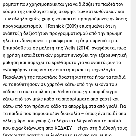
ρομπότ που χρησιμοποιείται για να διδάξει τα παιδιά τον
κόσμο της υπολογιστικής σκέψης, των κατευθύνσεων και
των αλληλουχιών, χωρίς να απαιτεί προηγούμενες γνώσεις
προγραμματισμού. Η Resnick (2009) επισημαίνει ότι η
ανάπτυξη δεξιοτήτων προγραμματισμού από την πρώιμη
ηλικία ενδυναμώνει τη σκέψη και τη δημιουργικότητα.
Επιπρόσθετα, σε μελέτη της Wells (2014), αναφέρεται πως
η χρήση εκπαιδευτικών ρομπότ ενισχύει την εξερευνητική
μάθηση και παρέχει τα ερεθίσματα για να αναπτύξουν το
ενδιαφέρον τους για την επιστήμη και τη τεχνολογία.
Παραλλαγή της παραπάνω δραστηριότητας ήταν τα παιδιά
να τοποθετήσουν σε χαρτόνι κάτω από την εικόνα του
κάδου το σωστό υλικό με Velcro όπως για παράδειγμα
κάτω από τον μπλε κάδο τα απορρίμματα από χαρτί και
κάτω από τον πράσινο κάδο τα απορρίμματα από γυαλί. Για
τα παιδιά που παρουσίαζαν δυσκολία – όπως ένα παιδί από
άλλη χώρα που γνώριζε ελάχιστα ελληνικά και τα παιδιά
που είχαν διάγνωση από ΚΕΔΑΣΥ – είχαν στη διάθεσή τους
ξεχωριστό χαρτόνι με λιγότερες εικόνες και με πιο