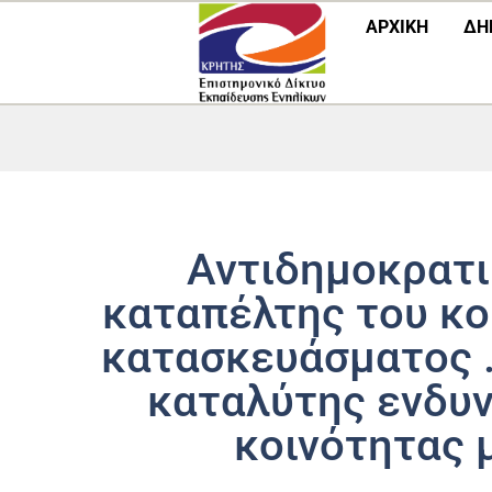
Μετάβαση
ΑΡΧΙΚΗ
ΔΗ
στο
περιεχόμενο
Αντιδημοκρατι
καταπέλτης του κο
κατασκευάσματος 
καταλύτης ενδυ
κοινότητας 