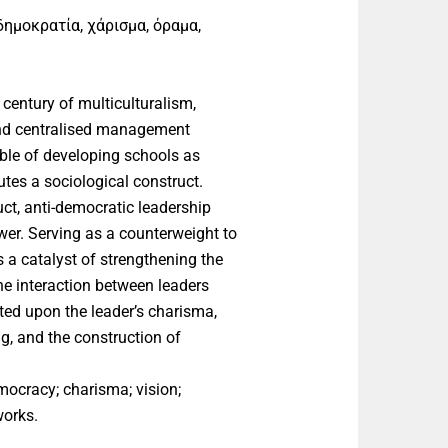
δημοκρατία, χάρισμα, όραμα,
 century of multiculturalism,
 and centralised management
able of developing schools as
es a sociological construct.
uct, anti-democratic leadership
wer. Serving as a counterweight to
a catalyst of strengthening the
e interaction between leaders
cted upon the leader’s charisma,
g, and the construction of
ocracy; charisma; vision;
orks.