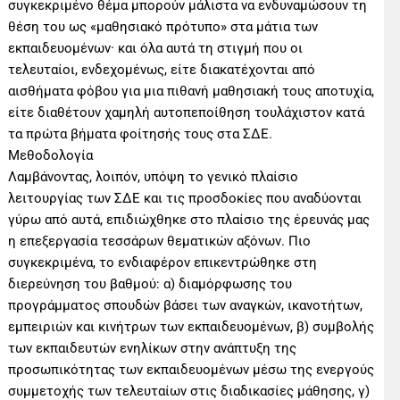
συγκεκριμένο θέμα μπορούν μάλιστα να ενδυναμώσουν τη
θέση του ως «μαθησιακό πρότυπο» στα μάτια των
εκπαιδευομένων· και όλα αυτά τη στιγμή που οι
τελευταίοι, ενδεχομένως, είτε διακατέχονται από
αισθήματα φόβου για μια πιθανή μαθησιακή τους αποτυχία,
είτε διαθέτουν χαμηλή αυτοπεποίθηση τουλάχιστον κατά
τα πρώτα βήματα φοίτησής τους στα ΣΔΕ.
Μεθοδολογία
Λαμβάνοντας, λοιπόν, υπόψη το γενικό πλαίσιο
λειτουργίας των ΣΔΕ και τις προσδοκίες που αναδύονται
γύρω από αυτά, επιδιώχθηκε στο πλαίσιο της έρευνάς μας
η επεξεργασία τεσσάρων θεματικών αξόνων. Πιο
συγκεκριμένα, το ενδιαφέρον επικεντρώθηκε στη
διερεύνηση του βαθμού: α) διαμόρφωσης του
προγράμματος σπουδών βάσει των αναγκών, ικανοτήτων,
εμπειριών και κινήτρων των εκπαιδευομένων, β) συμβολής
των εκπαιδευτών ενηλίκων στην ανάπτυξη της
προσωπικότητας των εκπαιδευομένων μέσω της ενεργούς
συμμετοχής των τελευταίων στις διαδικασίες μάθησης, γ)