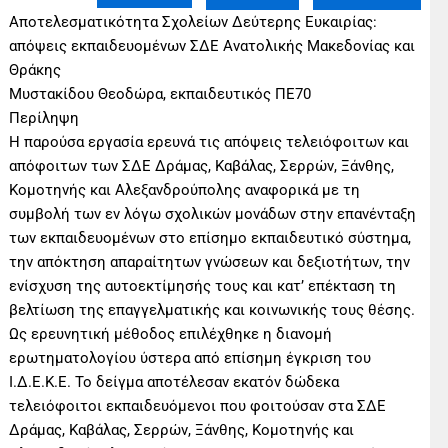
Αποτελεσματικότητα Σχολείων Δεύτερης Ευκαιρίας:
απόψεις εκπαιδευομένων ΣΔΕ Ανατολικής Μακεδονίας και
Θράκης
Μυστακίδου Θεοδώρα, εκπαιδευτικός ΠΕ70
Περίληψη
Η παρούσα εργασία ερευνά τις απόψεις τελειόφοιτων και
απόφοιτων των ΣΔΕ Δράμας, Καβάλας, Σερρών, Ξάνθης,
Κομοτηνής και Αλεξανδρούπολης αναφορικά με τη
συμβολή των εν λόγω σχολικών μονάδων στην επανένταξη
των εκπαιδευομένων στο επίσημο εκπαιδευτικό σύστημα,
την απόκτηση απαραίτητων γνώσεων και δεξιοτήτων, την
ενίσχυση της αυτοεκτίμησής τους και κατ’ επέκταση τη
βελτίωση της επαγγελματικής και κοινωνικής τους θέσης.
Ως ερευνητική μέθοδος επιλέχθηκε η διανομή
ερωτηματολογίου ύστερα από επίσημη έγκριση του
Ι.Δ.Ε.Κ.Ε. Το δείγμα αποτέλεσαν εκατόν δώδεκα
τελειόφοιτοι εκπαιδευόμενοι που φοιτούσαν στα ΣΔΕ
Δράμας, Καβάλας, Σερρών, Ξάνθης, Κομοτηνής και