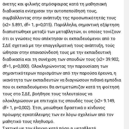
άνετης και φιλικής ατμόσφαιρας κατά τη μαθησιακή
διαδικασία ενίσχυσαν την αυτοπεποίθησή τους,
συμβάλλοντας στην ανάπτυξη της προσωπικότητάς τους
(x2= 5.891, df= 1, p=0,015). Παράλληλα, σημαντική εξάρτηση
διαπιστώθηκε μεταξύ των μεταβλητών, οι οποίες τονίζουν
ότι οι γνώσεις που απέκτησαν οι εκπαιδευόμενοι από το
ΣΔΕ σχετικά με την επαγγελματική τους ανάπτυξη, τούς
ώθησαν στην επανασύνδεσή τους με την εκπαιδευτική
διαδικασία και τη συνέχιση των σπουδών τους (x2= 39.902,
df=1, p=0,000). Ολοκληρώνοντας την παρουσίαση των
σημαντικότερων πορισμάτων από την παρούσα έρευνα, η
ικανότητα των εκπαιδευτών να διαγνώσουν πιθανά εμπόδια
που οι εκπαιδευόμενοι θα αντιμετώπιζαν κατά τη φοίτησή
τους στο ΣΔΕ, βοήθησε τους τελευταίους να
ολοκληρώσουν με επιτυχία τις σπουδές τους (x2= 9.149,
df= 1, p=0,002). Έτσι, μειώθηκε δραστικά ο κίνδυνος
πρόωρης εγκατάλειψης των εν λόγω σχολείων από τον
μαθητικό τους πληθυσμό.
Σχετικά με τον έλεγχο κατά πόσο η μεταβλητή