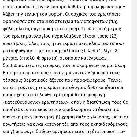
αποσκοπούσε στον εντοπισμό λαθών ή παραλήψεων, πριν
λάβει την τελική του μορφή. Οι αρχικές του ερωτήσεις
αφορούσαν στα ατομικά στοιχεία των αποφοίτων (π.χ.
φύλο, ηλικία, εργασιακή κατάσταση). Το κεντρικό μέρος
του ερωτηματολογίου περιελάμβανε είκοσι τρεις (23)
ερωτήσεις. Όλες τους ήταν «ερωτήσεις κλειστού τύπου»
με διαβάθμιση της τακτικής κλίμακας Likert (1: λίγο, 2:
μέτρια, 3: πολύ, 4: άριστα), οι οποίες κατέγραφαν
διαβαθμισμένα τις απόψεις των υποκειμένων σε μια θέση.
Επίσης, οι ερωτήσεις επικεντρώνονταν γύρω από τους
τέσσερις θεματικούς άξονες που προαναφέραμε. Τέλος,
κατά τη σύνταξη του ερωτηματολογίου δόθηκε ιδιαίτερη
προσοχή στα ακόλουθα τρία σημεία: α) αποφυγή
«κατευθυνόμενων ερωτήσεων», όπου η διατύπωσή τους θα
προδιέθετε τον εκάστοτε εκπαιδευόμενο να δώσει μια
συγκεκριμένη απάντηση, β) χρήση απλής γλώσσας, ώστε οι
ερωτήσεις να είναι κατανοητές από τους εκπαιδευόμενους
και γ) αποφυγή διπλών αρνήσεων κατά τη διατύπωση των