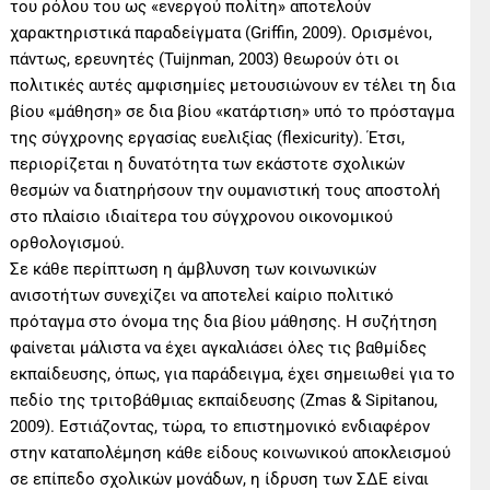
του ρόλου του ως «ενεργού πολίτη» αποτελούν
χαρακτηριστικά παραδείγματα (Griffin, 2009). Ορισμένοι,
πάντως, ερευνητές (Tuijnman, 2003) θεωρούν ότι οι
πολιτικές αυτές αμφισημίες μετουσιώνουν εν τέλει τη δια
βίου «μάθηση» σε δια βίου «κατάρτιση» υπό το πρόσταγμα
της σύγχρονης εργασίας ευελιξίας (flexicurity). Έτσι,
περιορίζεται η δυνατότητα των εκάστοτε σχολικών
θεσμών να διατηρήσουν την ουμανιστική τους αποστολή
στο πλαίσιο ιδιαίτερα του σύγχρονου οικονομικού
ορθολογισμού.
Σε κάθε περίπτωση η άμβλυνση των κοινωνικών
ανισοτήτων συνεχίζει να αποτελεί καίριο πολιτικό
πρόταγμα στο όνομα της δια βίου μάθησης. Η συζήτηση
φαίνεται μάλιστα να έχει αγκαλιάσει όλες τις βαθμίδες
εκπαίδευσης, όπως, για παράδειγμα, έχει σημειωθεί για το
πεδίο της τριτοβάθμιας εκπαίδευσης (Zmas & Sipitanou,
2009). Εστιάζοντας, τώρα, το επιστημονικό ενδιαφέρον
στην καταπολέμηση κάθε είδους κοινωνικού αποκλεισμού
σε επίπεδο σχολικών μονάδων, η ίδρυση των ΣΔΕ είναι