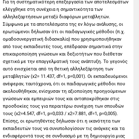
Για τη συστηματικότερη επεξεργασία των αποτελεσμάτων
ελέγχθηκε στη συνέχεια η σημαντικότητα των
αλληλεξαρτήσεων μεταξύ διαφόρων μεταβλητών.
Σύμφωνα με τα αποτελέσματα της εν λόγω ανάλυσης, οι
ερωτώμενοι δήλωσαν ότι οι παιδαγωγικές μέθοδοι (π.χ.
ομαδοσυνεργατική διδασκαλία) που χρησιμοποιήθηκαν
από τους εκπαιδευτές τους, επέδρασαν σημαντικά στην
επικαιροποίηση γνώσεων και δεξιοτήτων που διέθεταν
σχετικά με την επαγγελματική τους ανάπτυξη. Το γεγονός
αυτό ενισχύεται από τη θετική αλληλεξάρτηση των
μεταβλητών (x2= 11.437, df=1, p=0,001). Οι εκπαιδευόμενοι
ανέφεραν, ταυτόχρονα, ότι οι παιδαγωγικές μέθοδοι που
ακολουθήθηκαν, ενίσχυσαν τη αξιοποίηση προηγούμενων
γνώσεων και εμπειριών τους και ανταποκρίθηκαν στις
προσδοκίες τους για περαιτέρω συνέχιση των σπουδών
τους (x2=4.547, df=1, p=0,033 / x2=7.881, df=1, p=0,005).
Επίσης, οι ερωτηθέντες δήλωσαν ότι η ικανότητα των
εκπαιδευτών τους να συνυπολογίσουν τις ανάγκες και τα
ενδιαφέροντά τους σε συνδυασμό με τη δημιουργία μιας