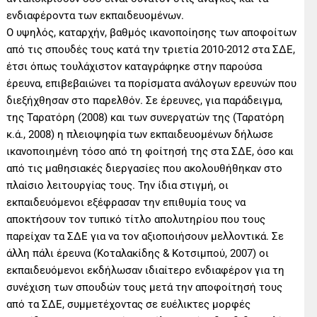
ενδιαφέροντα των εκπαιδευομένων.
Ο υψηλός, καταρχήν, βαθμός ικανοποίησης των αποφοίτων
από τις σπουδές τους κατά την τριετία 2010-2012 στα ΣΔΕ,
έτσι όπως τουλάχιστον καταγράφηκε στην παρούσα
έρευνα, επιβεβαιώνει τα πορίσματα ανάλογων ερευνών που
διεξήχθησαν στο παρελθόν. Σε έρευνες, για παράδειγμα,
της Ταρατόρη (2008) και των συνεργατών της (Ταρατόρη
κ.ά., 2008) η πλειοψηφία των εκπαιδευομένων δήλωσε
ικανοποιημένη τόσο από τη φοίτησή της στα ΣΔΕ, όσο και
από τις μαθησιακές διεργασίες που ακολουθήθηκαν στο
πλαίσιο λειτουργίας τους. Την ίδια στιγμή, οι
εκπαιδευόμενοι εξέφρασαν την επιθυμία τους να
αποκτήσουν τον τυπικό τίτλο απολυτηρίου που τους
παρείχαν τα ΣΔΕ για να τον αξιοποιήσουν μελλοντικά. Σε
άλλη πάλι έρευνα (Κοταλακίδης & Κοτσιμπού, 2007) οι
εκπαιδευόμενοι εκδήλωσαν ιδιαίτερο ενδιαφέρον για τη
συνέχιση των σπουδών τους μετά την αποφοίτησή τους
από τα ΣΔΕ, συμμετέχοντας σε ευέλικτες μορφές