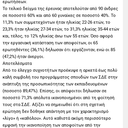
ερωτήσεων.
Το τελικό δείγμα της έρευνας αποτελούταν από 90 άνδρες
σε ποσοστό 60% και από 60 γυναίκες σε ποσοστό 40%. Το
11,3% των συμμετεχόντων ήταν ηλικίας 22-26 ετών, το
23,3% ήταν ηλικίας 27-34 ετών, το 31,3% ηλικίας 35-44 ετών
και, τέλος, το 12% ηλικίας άνω των 55 ετών. Όσο αφορά
την εργασιακή κατάσταση των αποφοίτων, οι 65
ερωτηθέντες (36,1%) δήλωσαν ότι εργάζονταν, ενώ οι 85
(47,2%) ήταν άνεργοι.
Αποτελέσματα
Από το έλεγχο συχνοτήτων προέκυψε η αρκετά έως πολύ
καλή συμβολή του προγράμματος σπουδών των ΣΔΕ στην
ανάπτυξη της προσωπικότητας των εκπαιδευομένων
(ποσοστό 89,47%). Επίσης, οι απόφοιτοι δήλωσαν σε
ποσοστό 71,3% απόλυτα ικανοποιημένοι από τη φοίτησή
τους στα ΣΔΕ. Αξίζει να σημειωθεί ότι στη σχετική
ερώτηση δεν δόθηκε απάντηση με τον χαρακτηρισμό
«λίγο» ή «καθόλου». Αυτό καθιστά ακόμη περισσότερο
εμφανή την ικανοποίηση των αποφοίτων από την