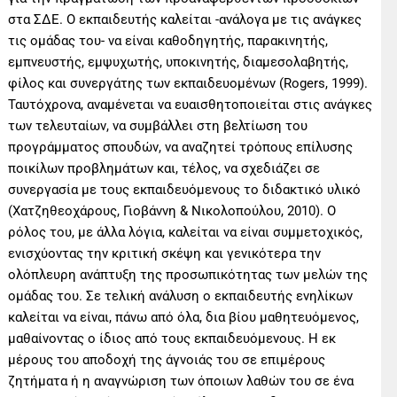
στα ΣΔΕ. Ο εκπαιδευτής καλείται -ανάλογα με τις ανάγκες
τις ομάδας του- να είναι καθοδηγητής, παρακινητής,
εμπνευστής, εμψυχωτής, υποκινητής, διαμεσολαβητής,
φίλος και συνεργάτης των εκπαιδευομένων (Rogers, 1999).
Ταυτόχρονα, αναμένεται να ευαισθητοποιείται στις ανάγκες
των τελευταίων, να συμβάλλει στη βελτίωση του
προγράμματος σπουδών, να αναζητεί τρόπους επίλυσης
ποικίλων προβλημάτων και, τέλος, να σχεδιάζει σε
συνεργασία με τους εκπαιδευόμενους το διδακτικό υλικό
(Χατζηθεοχάρους, Γιοβάννη & Νικολοπούλου, 2010). Ο
ρόλος του, με άλλα λόγια, καλείται να είναι συμμετοχικός,
ενισχύοντας την κριτική σκέψη και γενικότερα την
ολόπλευρη ανάπτυξη της προσωπικότητας των μελών της
ομάδας του. Σε τελική ανάλυση ο εκπαιδευτής ενηλίκων
καλείται να είναι, πάνω από όλα, δια βίου μαθητευόμενος,
μαθαίνοντας ο ίδιος από τους εκπαιδευόμενους. Η εκ
μέρους του αποδοχή της άγνοιάς του σε επιμέρους
ζητήματα ή η αναγνώριση των όποιων λαθών του σε ένα