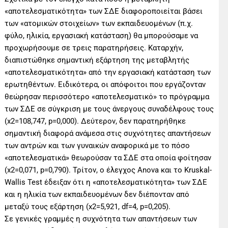
«αποτελεσματικότητα» των ΣΔΕ διαφοροποιείται βάσει
των «ατομικών στοιχείων» των εκπαιδευομένων (π.χ.
φύλο, ηλικία, εργασιακή κατάσταση) θα μπορούσαμε να
προχωρήσουμε σε τρεις παρατηρήσεις. Καταρχήν,
διαπιστώθηκε σημαντική εξάρτηση της μεταβλητής
«αποτελεσματικότητα» από την εργασιακή κατάσταση των
ερωτηθέντων. Ειδικότερα, οι απόφοιτοι που εργάζονταν
θεώρησαν περισσότερο «αποτελεσματικό» το πρόγραμμα
των ΣΔΕ σε σύγκριση με τους άνεργους συναδέλφους τους
(x2=108,747, p=0,000). Δεύτερον, δεν παρατηρήθηκε
σημαντική διαφορά ανάμεσα στις συχνότητες απαντήσεων
των αντρών και των γυναικών αναφορικά με το πόσο
«αποτελεσματικά» θεωρούσαν τα ΣΔΕ στα οποία φοίτησαν
(x2=0,071, p=0,790). Τρίτον, ο έλεγχος Anova και το Kruskal-
Wallis Test έδειξαν ότι η «αποτελεσματικότητα» των ΣΔΕ
και η ηλικία των εκπαιδευομένων δεν διέπονταν από
μεταξύ τους εξάρτηση (x2=5,921, df=4, p=0,205).
Σε γενικές γραμμές η συχνότητα των απαντήσεων των