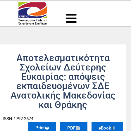
Μετάβαση
στο
περιεχόμενο
Αποτελεσματικότητα
Σχολείων Δεύτερης
Ευκαιρίας: απόψεις
εκπαιδευομένων ΣΔΕ
Ανατολικής Μακεδονίας
και Θράκης
ISSN:1792-2674
Print🖨
PDF
eBook