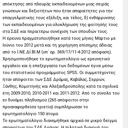
απόκτησης από πλευράς εκπαιδευομένων μιας σειράς
γνώσεων και δεξιοτήτων που ήταν απαραίτητες για την
επαγγελματικής τους εξέλιξη, και τέλος, δ) ενθάρρυνσης
των εκπαιδευομένων για ολοκλήρωση της φοίτησής τους
στα ΣΔΕ και περαιτέρω συνέχιση των σπουδών τους.
Η έρευνα πραγματοποιήθηκε κατά τους μήνες Μάρτιο με
Ιούνιο του 2012 μετά και τη χορήγηση επίσημης άδειας
από το Ι.ΝΕ.ΔΙ.ΒΙ.Μ (υπ΄ αρ. 369/17/11-4-2012 απόφαση).
Χρησιμοποιήθηκε το ερωτηματολόγιο ως ερευνητικό
εργαλείο και η επεξεργασία των δεδομένων έγινε μέσω
του στατιστικού προγράμματος SPSS. Οι συμμετέχοντες
ήταν απόφοιτοι των ΣΔΕ Δράμας, Καβάλας, Σερρών,
Ξάνθης, Κομοτηνής και Αλεξανδρούπολης κατά τα σχολικά
έτη 2009-2010, 2010-2011 και 2011-2012. Από το σύνολο του
εν δυνάμει πληθυσμού (265 απόφοιτοι στην
προαναφερθείσα τριετία) συμπλήρωσαν το
ερωτηματολόγιο 150 άτομα.
Το ερωτηματολόγιο διανεμήθηκε αρχικά σε μικρό δείγμα
αποφοίτων του ΣΔΕ Δράμας. Η πιλοτική διανομή του