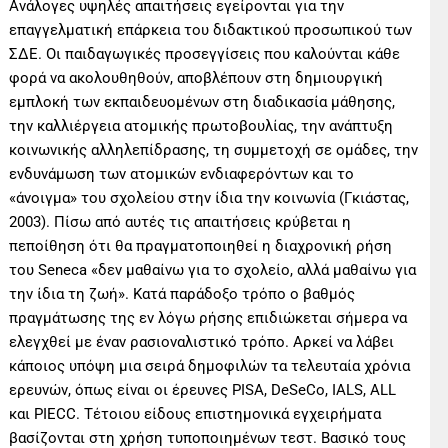
Ανάλογες υψηλές απαιτήσεις εγείρονται για την
επαγγελματική επάρκεια του διδακτικού προσωπικού των
ΣΔΕ. Οι παιδαγωγικές προσεγγίσεις που καλούνται κάθε
φορά να ακολουθηθούν, αποβλέπουν στη δημιουργική
εμπλοκή των εκπαιδευομένων στη διαδικασία μάθησης,
την καλλιέργεια ατομικής πρωτοβουλίας, την ανάπτυξη
κοινωνικής αλληλεπίδρασης, τη συμμετοχή σε ομάδες, την
ενδυνάμωση των ατομικών ενδιαφερόντων και το
«άνοιγμα» του σχολείου στην ίδια την κοινωνία (Γκιάστας,
2003). Πίσω από αυτές τις απαιτήσεις κρύβεται η
πεποίθηση ότι θα πραγματοποιηθεί η διαχρονική ρήση
του Seneca «δεν μαθαίνω για το σχολείο, αλλά μαθαίνω για
την ίδια τη ζωή». Κατά παράδοξο τρόπο ο βαθμός
πραγμάτωσης της εν λόγω ρήσης επιδιώκεται σήμερα να
ελεγχθεί με έναν ρασιοναλιστικό τρόπο. Αρκεί να λάβει
κάποιος υπόψη μια σειρά δημοφιλών τα τελευταία χρόνια
ερευνών, όπως είναι οι έρευνες PISA, DeSeCo, IALS, ALL
και PIECC. Τέτοιου είδους επιστημονικά εγχειρήματα
βασίζονται στη χρήση τυποποιημένων τεστ. Βασικό τους