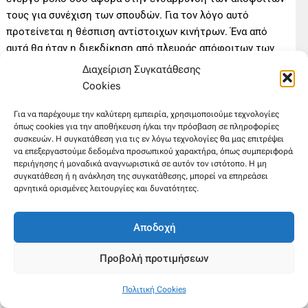
τους για συνέχιση των σπουδών. Για τον λόγο αυτό
προτείνεται η θέσπιση αντίστοιχων κινήτρων. Ένα από
αυτά θα ήταν η διεκδίκηση από πλευράς απόφοιτων των
ΣΔΕ θέσεων φοίτησης σε πανεπιστημιακά ή τεχνολογικά
Διαχείριση Συγκατάθεσης
ιδρύματα μέσω ειδικών εξετάσεων. Μια τέτοια προοπτική
Cookies
προϋποθέτει, βέβαια, περαιτέρω «άνοιγμα» και των ίδιων
των ιδρυμάτων τριτοβάθμιας εκπαίδευσης, προχωρώντας,
Για να παρέχουμε την καλύτερη εμπειρία, χρησιμοποιούμε τεχνολογίες
όπως cookies για την αποθήκευση ή/και την πρόσβαση σε πληροφορίες
μεταξύ άλλων, στη θέσπιση εξατομικευμένων
συσκευών. Η συγκατάθεση για τις εν λόγω τεχνολογίες θα μας επιτρέψει
προγραμμάτων σπουδών (Fleming, 2013). Προς την ίδια
να επεξεργαστούμε δεδομένα προσωπικού χαρακτήρα, όπως συμπεριφορά
κατεύθυνση καλείται να ενισχυθεί το κοινωνικό προφίλ
περιήγησης ή μοναδικά αναγνωριστικά σε αυτόν τον ιστότοπο. Η μη
συγκατάθεση ή η ανάκληση της συγκατάθεσης, μπορεί να επηρεάσει
των ΣΔΕ, εδραιώνοντας διαύλους επικοινωνίας με
αρνητικά ορισμένες λειτουργίες και δυνατότητες.
διάφορους κοινωνικούς θεσμούς και εταίρους (π.χ.
οικογένεια, εκκλησία, τοπικές κοινότητες,
Αποδοχή
επιχειρηματικούς φορείς).
Η συμβολή, επομένως, των ΣΔΕ στην πραγμάτωση των
Προβολή προτιμήσεων
όποιων επιδιώξεων από πλευράς αποφοίτων τους είναι
αυτονόητη, λαμβάνοντας υπόψη τα πορίσματα διαφόρων
Πολιτική Cookies
ερευνών, όπως της παρούσας. Την ίδια στιγμή, όμως, ο