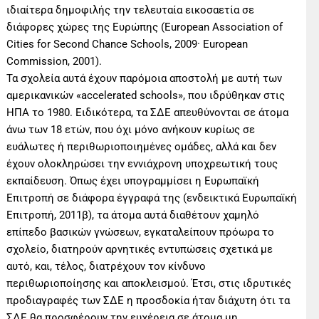
ιδιαίτερα δημοφιλής την τελευταία εικοσαετία σε
διάφορες χώρες της Ευρώπης (European Association of
Cities for Second Chance Schools, 2009· European
Commission, 2001).
Τα σχολεία αυτά έχουν παρόμοια αποστολή με αυτή των
αμερικανικών «accelerated schools», που ιδρύθηκαν στις
ΗΠΑ το 1980. Ειδικότερα, τα ΣΔΕ απευθύνονται σε άτομα
άνω των 18 ετών, που όχι μόνο ανήκουν κυρίως σε
ευάλωτες ή περιθωριοποιημένες ομάδες, αλλά και δεν
έχουν ολοκληρώσει την εννιάχρονη υποχρεωτική τους
εκπαίδευση. Όπως έχει υπογραμμίσει η Ευρωπαϊκή
Επιτροπή σε διάφορα έγγραφά της (ενδεικτικά Ευρωπαϊκή
Επιτροπή, 2011β), τα άτομα αυτά διαθέτουν χαμηλό
επίπεδο βασικών γνώσεων, εγκαταλείπουν πρόωρα το
σχολείο, διατηρούν αρνητικές εντυπώσεις σχετικά με
αυτό, και, τέλος, διατρέχουν τον κίνδυνο
περιθωριοποίησης και αποκλεισμού. Έτσι, στις ιδρυτικές
προδιαγραφές των ΣΔΕ η προσδοκία ήταν διάχυτη ότι τα
ΣΔΕ θα προσφέρουν την ευχέρεια σε άτομα μη