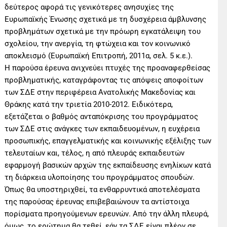
δεύτερος αφορά τις γενικότερες ανησυχίες της
Ευρωπαϊκής Ένωσης σχετικά με τη δυσχέρεια άμβλυνσης
προβλημάτων σχετικά με την πρόωρη εγκατάλειψη του
σχολείου, την ανεργία, τη φτώχεια και τον κοινωνικό
αποκλεισμό (Ευρωπαϊκή Επιτροπή, 2011α, σελ. 5 κ.ε.).
Η παρούσα έρευνα ανιχνεύει πτυχές της προαναφερθείσας
προβληματικής, καταγράφοντας τις απόψεις αποφοίτων
των ΣΔΕ στην περιφέρεια Ανατολικής Μακεδονίας και
Θράκης κατά την τριετία 2010-2012. Ειδικότερα,
εξετάζεται ο βαθμός ανταπόκρισης του προγράμματος
των ΣΔΕ στις ανάγκες των εκπαιδευομένων, η ευχέρεια
προσωπικής, επαγγελματικής και κοινωνικής εξέλιξης των
τελευταίων και, τέλος, η από πλευράς εκπαιδευτών
εφαρμογή βασικών αρχών της εκπαίδευσης ενηλίκων κατά
τη διάρκεια υλοποίησης του προγράμματος σπουδών.
Όπως θα υποστηριχθεί, τα ενθαρρυντικά αποτελέσματα
της παρούσας έρευνας επιβεβαιώνουν τα αντίστοιχα
πορίσματα προηγούμενων ερευνών. Από την άλλη πλευρά,
όμως, το ερώτημα θα τεθεί, εάν τα ΣΔΕ είναι πλέον σε