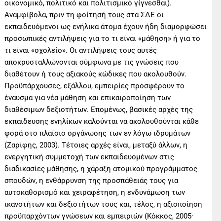
οικονομικό, πολιτικό και πολιτισμικό γίγνεσθαι).
Αναμφίβολα, πριν τη φοίτησή τους στα ΣΔΕ οι
εκπαιδευόμενοι ως ενήλικα άτομα έχουν ήδη διαμορφώσει
προσωπικές αντιλήψεις για το τι είναι «μάθηση» ή για το
τι είναι «σχολείο». Οι αντιλήψεις τους αυτές
αποκρυσταλλώνονται σύμφωνα με τις γνώσεις που
διαθέτουν ή τους αξιακούς κώδικες που ακολουθούν.
Προϋπάρχουσες, εξάλλου, εμπειρίες προσφέρουν το
έναυσμα για νέα μάθηση και επικαιροποίηση των
διαθέσιμων δεξιοτήτων. Επομένως, βασικές αρχές της
εκπαίδευσης ενηλίκων καλούνται να ακολουθούνται κάθε
φορά στο πλαίσιο οργάνωσης των εν λόγω ιδρυμάτων
(Ζαρίφης, 2003). Τέτοιες αρχές είναι, μεταξύ άλλων, η
ενεργητική συμμετοχή των εκπαιδευομένων στις
διαδικασίες μάθησης, η χάραξη ατομικού προγράμματος
σπουδών, η ενθάρρυνση της προσπάθειάς τους για
αυτοκαθορισμό και χειραφέτηση, η ενδυνάμωση των
ικανοτήτων και δεξιοτήτων τους και, τέλος, η αξιοποίηση
προϋπαρχόντων γνώσεων και εμπειριών (Κόκκος, 2005·