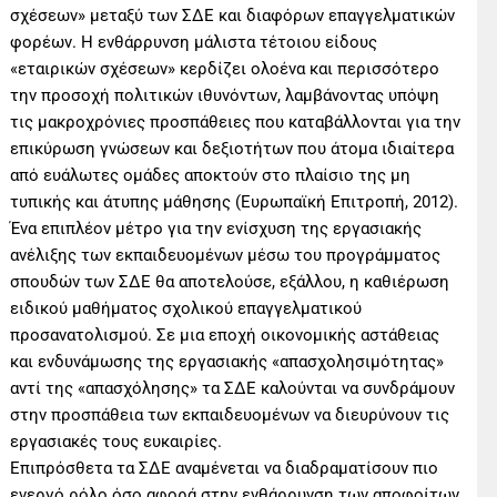
σχέσεων» μεταξύ των ΣΔΕ και διαφόρων επαγγελματικών
φορέων. Η ενθάρρυνση μάλιστα τέτοιου είδους
«εταιρικών σχέσεων» κερδίζει ολοένα και περισσότερο
την προσοχή πολιτικών ιθυνόντων, λαμβάνοντας υπόψη
τις μακροχρόνιες προσπάθειες που καταβάλλονται για την
επικύρωση γνώσεων και δεξιοτήτων που άτομα ιδιαίτερα
από ευάλωτες ομάδες αποκτούν στο πλαίσιο της μη
τυπικής και άτυπης μάθησης (Ευρωπαϊκή Επιτροπή, 2012).
Ένα επιπλέον μέτρο για την ενίσχυση της εργασιακής
ανέλιξης των εκπαιδευομένων μέσω του προγράμματος
σπουδών των ΣΔΕ θα αποτελούσε, εξάλλου, η καθιέρωση
ειδικού μαθήματος σχολικού επαγγελματικού
προσανατολισμού. Σε μια εποχή οικονομικής αστάθειας
και ενδυνάμωσης της εργασιακής «απασχολησιμότητας»
αντί της «απασχόλησης» τα ΣΔΕ καλούνται να συνδράμουν
στην προσπάθεια των εκπαιδευομένων να διευρύνουν τις
εργασιακές τους ευκαιρίες.
Επιπρόσθετα τα ΣΔΕ αναμένεται να διαδραματίσουν πιο
ενεργό ρόλο όσο αφορά στην ενθάρρυνση των αποφοίτων