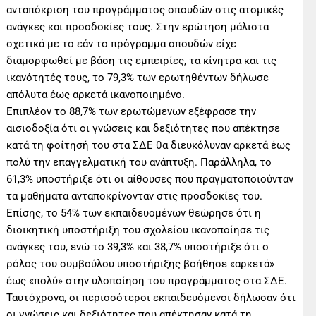
ανταπόκριση του προγράμματος σπουδών στις ατομικές
ανάγκες και προσδοκίες τους. Στην ερώτηση μάλιστα
σχετικά με το εάν το πρόγραμμα σπουδών είχε
διαμορφωθεί με βάση τις εμπειρίες, τα κίνητρα και τις
ικανότητές τους, το 79,3% των ερωτηθέντων δήλωσε
απόλυτα έως αρκετά ικανοποιημένο.
Επιπλέον το 88,7% των ερωτώμενων εξέφρασε την
αισιοδοξία ότι οι γνώσεις και δεξιότητες που απέκτησε
κατά τη φοίτησή του στα ΣΔΕ θα διευκόλυναν αρκετά έως
πολύ την επαγγελματική του ανάπτυξη. Παράλληλα, το
61,3% υποστήριξε ότι οι αίθουσες που πραγματοποιούνταν
τα μαθήματα ανταποκρίνονταν στις προσδοκίες του.
Επίσης, το 54% των εκπαιδευομένων θεώρησε ότι η
διοικητική υποστήριξη του σχολείου ικανοποίησε τις
ανάγκες του, ενώ το 39,3% και 38,7% υποστήριξε ότι ο
ρόλος του συμβούλου υποστήριξης βοήθησε «αρκετά»
έως «πολύ» στην υλοποίηση του προγράμματος στα ΣΔΕ.
Ταυτόχρονα, οι περισσότεροι εκπαιδευόμενοι δήλωσαν ότι
οι γνώσεις και δεξιότητες που απέκτησαν κατά τη