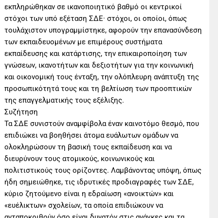
εκπληρώθηκαν σε ικανοποιητικό βαθμό οι κεντρικοί
στόχοι των υπό εξέταση ΣΔΕ· στόχοι, οι οποίοι, όπως
τουλάχιστον υπογραμμίστηκε, αφορούν την επανασύνδεση
των εκπαιδευομένων με επιμέρους συστήματα
εκπαίδευσης και κατάρτισης, την επικαιροποίηση των
γνώσεων, ικανοτήτων και δεξιοτήτων για την κοινωνική
και οικονομική τους ένταξη, την ολόπλευρη ανάπτυξη της
προσωπικότητά τους και τη βελτίωση των προοπτικών
της επαγγελματικής τους εξέλιξης.
Συζήτηση
Τα ΣΔΕ συνιστούν αναμφίβολα έναν καινοτόμο θεσμό, που
επιδιώκει να βοηθήσει άτομα ευάλωτων ομάδων να
ολοκληρώσουν τη βασική τους εκπαίδευση και να
διευρύνουν τους ατομικούς, κοινωνικούς και
πολιτιστικούς τους ορίζοντες. Λαμβάνοντας υπόψη, όπως
ήδη σημειώθηκε, τις ιδρυτικές προδιαγραφές των ΣΔΕ,
κύριο ζητούμενο είναι η εδραίωση «ανοικτών» και
«ευέλικτων» σχολείων, τα οποία επιδιώκουν να
ανταποκριθούν όσο είναι δυνατόν στις ανάγκες και τα