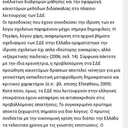
ευέλικτων διαδρομών μάθησης και την εφαρμογή
καινοτόμων μεθόδων διδασκαλίας στο πλαίσιο
λειτουργίας των ΣΔΕ.
Οι προσδοκίες που έχουν συνοδεύσει την ίδρυση των εν
λόγω σχολείων παραμένουν μέχρι σήμερα δημοφιλείς. Η
Πηγάκη, λόγου χάρη, αναφερόμενη στα αρχικά βήματα
σχεδιασμού των ΣΔΕ στην Ελλάδα οραματίστηκε την
ίδρυση σχολείων όχι απλά «δεύτερης ευκαιρίας», αλλά
«εξαιρετικής παιδείας» (2006, σελ. 14). Σύμφωνα πάντοτε
με την ίδια ερευνήτρια, η προβλεπόμενη στα ΣΔΕ
προώθηση καινοτόμων δράσεων αποτελεί «κίνητρο για μια
γενικότερη εκπαιδευτική μεταρρύθμιση δημοκρατικού και
κριτικού χαρακτήρα» (ό.π.· βλ. επίσης Efstathiou, 2009).
Κατά πόσο, όμως, τα ΣΔΕ που λειτουργούν στην ελληνική
επικράτεια έχουν καταφέρει να ανταποκριθούν στις
προβαλλόμενες απαιτήσεις; Το συγκεκριμένο ερώτημα
αποκτά ξεχωριστή σημασία για δύο λόγους. Ο πρώτος
συνδέεται με την οικονομική κρίση που διέπει την Ελλάδα
τα τελευταία χρόνια με τις γνωστές επιπτώσεις. Ο