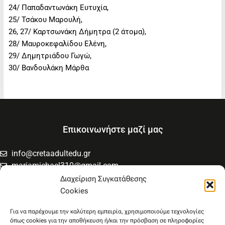
24/ Παπαδαντωνάκη Ευτυχία,
25/ Τσάκου Μαρουλή,
26, 27/ Καρτσωνάκη Δήμητρα (2 άτομα),
28/ Μαυροκεφαλίδου Ελένη,
29/ Δημητριάδου Γωγώ,
30/ Βανδουλάκη Μάρθα
Επικοινωνήστε μαζί μας
info@cretaadultedu.gr
mariamichael310@gmail.com
6981654994
Διαχείριση Συγκατάθεσης
6945533346
Cookies
Στρατηγού Μακρυγιάννη 38, Χαλέπα
Για να παρέχουμε την καλύτερη εμπειρία, χρησιμοποιούμε τεχνολογίες
όπως cookies για την αποθήκευση ή/και την πρόσβαση σε πληροφορίες