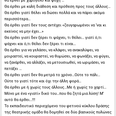
θα έρθει με χαμόγελο και ψυχή …
Θα έρθει με καλή διάθεση και πρόθεση προς τους άλλους…
Θα έρθει γιατί θέλει να δώσει πολλά και να πάρει ακόμα
περισσότερα…
Θα έρθει γιατί δεν τους αντέχει «ζευγαρωμένοι να ‘ναι κι
εκείνος να μην έχει…»
Θα έρθει γιατί δεν ξέρει τι ψάχνει, τι θέλει… γιατί ό,τι
ψάχνει και ό,τι θέλει δεν ξέρει τι είναι…
Θα έρθει για να γελάσει, να κλάψει, να ανακαλύψει, να
μοιραστεί, να κουραστεί, να θυμώσει, να φωνάξει, να φύγει,
να ξανάρθει, να αλλάξει, να μετουσιωθεί, να ωριμάσει, να
πετάξει …
Θα έρθει γιατί δεν θα μετρά το χρόνο…Ούτε το πάλι…
Ούτε το γιατί τότε και όχι την άλλη φορά…
Θα έρθει με ή χωρίς τους άλλους…Με ή χωρίς το χαρτί…
Μόνο με ένα «γιατί» δικό του…που θα ζητά μια λύση! Μ’
αυτό θα έρθει…!!!
Το εκπαιδευτικό περιεχόμενο του φετινού κύκλου δράσης
της θεατρικής ομάδα θα δομηθεί σε δύο βασικούς πυλώνες