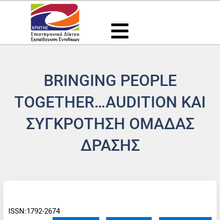
Μετάβαση
στο
περιεχόμενο
BRINGING PEOPLE
TOGETHER…AUDITION ΚΑΙ
ΣΥΓΚΡΌΤΗΣΗ ΟΜΆΔΑΣ
ΔΡΆΣΗΣ
ISSN:1792-2674