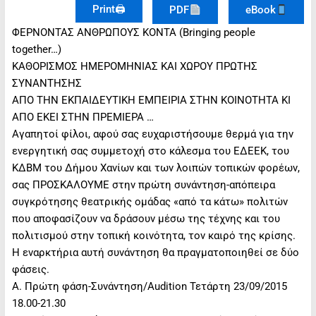
Print🖨
PDF
eBook
ΦΕΡΝΟΝΤΑΣ ΑΝΘΡΩΠΟΥΣ ΚΟΝΤΑ (Bringing people
together…)
ΚΑΘΟΡΙΣΜΟΣ ΗΜΕΡΟΜΗΝΙΑΣ ΚΑΙ ΧΩΡΟΥ ΠΡΩΤΗΣ
ΣΥΝΑΝΤΗΣΗΣ
ΑΠΟ ΤΗΝ EKΠΑΙΔΕΥΤΙΚΗ ΕΜΠΕΙΡΙΑ ΣΤΗΝ ΚΟΙΝΟΤΗΤΑ ΚΙ
ΑΠΟ ΕΚΕΙ ΣΤΗΝ ΠΡΕΜΙΕΡΑ …
Αγαπητοί φίλοι, αφού σας ευχαριστήσουμε θερμά για την
ενεργητική σας συμμετοχή στο κάλεσμα του ΕΔΕΕΚ, του
ΚΔΒΜ του Δήμου Χανίων και των λοιπών τοπικών φορέων,
σας ΠΡΟΣΚΑΛΟΥΜΕ στην πρώτη συνάντηση-απόπειρα
συγκρότησης θεατρικής ομάδας «από τα κάτω» πολιτών
που αποφασίζουν να δράσουν μέσω της τέχνης και του
πολιτισμού στην τοπική κοινότητα, τον καιρό της κρίσης.
Η εναρκτήρια αυτή συνάντηση θα πραγματοποιηθεί σε δύο
φάσεις.
Α. Πρώτη φάση-Συνάντηση/Audition Τετάρτη 23/09/2015
18.00-21.30