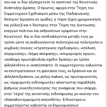
που και οι δύο εξυπηρετούν το σκεπτικό της Κοινοτικής
Ανάπτυξης-Δράσης. Ο πρώτος, αφορά στην ‘Τέχνη του
Συμμετοχικού Σχεδιασμού μέσω της Παιδαγωγικής
Θεάτρου’ [εργασία σε ομάδες, η τέχνη (ήχος-χρώμα-κίνηση
και ρόλος)] και ο δεύτερος στην ‘Τέχνη της Δικτύωσης
ενεργών πολιτών και ανθρώπινων οραμάτων στην
Κοινότητα’. Και οι δύο συνδιαλέγονται μεταξύ τους με
τρόπο ώστε να αναδεικνύονται πολύτεχνα και πολύτροπα οι
κομβικές έννοιες «στρατηγικός σχεδιασμός», «επίλυση
σύγκρουσης», «λήψη απόφασης», «επιμερισμός έργου»,
«ανάληψη πρωτοβουλίας-σχέδιο δράσης» με τρόπο
αλληλένδετο κι αναπόσπαστο. Οι συμμετέχοντες καλούνται
να επιστρατεύσουν τη φαντασία τους, να δράσουν και να
αλληλεπιδράσουν, ως policy makers, ως πρωταγωνιστές,
ως «εμψυχωτές-ενδυναμωτές» αποκτώντας παράλληλα
βαθμούς συνειδητοποίησης της συνάφειας που υπάρχει
στην ‘τέχνη’ της κοινοτικής ενδυνάμωσης με εκείνην του
«δασκάλου-εμψυχωτή-σκηνοθέτη». Ειδικότερα οι
συμμετέχοντες καλούνται να δημιουργήσουν: