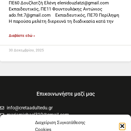
ΠΕ60 Δουζλατζή Ελένη elenidouzlatzi@gmail.com
Εκπαιδευτικός, ΠΕ11 Φουντουλάκης Αντώνιος
ado.fnt.7@gmail.com Εκπαιδευτικός, ΠΕ70 Περίληψη
Η παρούσα μελέτη διερευνά τη διαδικασία κατά την
Διαβάστε εδώ »
30 Δεκεμβρίου, 2025
Επικοινωνήστε μαζί μας
info@cretaadultedu.gr
mariamichael310@gmail.com
6981654994
Διαχείριση Συγκατάθεσης
6945533346
Cookies