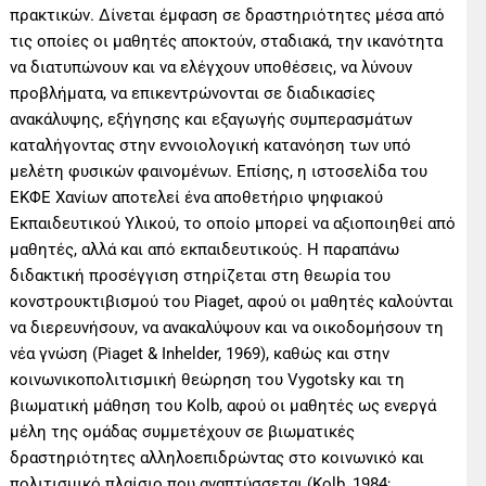
πρακτικών. Δίνεται έμφαση σε δραστηριότητες μέσα από
τις οποίες οι μαθητές αποκτούν, σταδιακά, την ικανότητα
να διατυπώνουν και να ελέγχουν υποθέσεις, να λύνουν
προβλήματα, να επικεντρώνονται σε διαδικασίες
ανακάλυψης, εξήγησης και εξαγωγής συμπερασμάτων
καταλήγοντας στην εννοιολογική κατανόηση των υπό
μελέτη φυσικών φαινομένων. Επίσης, η ιστοσελίδα του
ΕΚΦΕ Χανίων αποτελεί ένα αποθετήριο ψηφιακού
Εκπαιδευτικού Υλικού, το οποίο μπορεί να αξιοποιηθεί από
μαθητές, αλλά και από εκπαιδευτικούς. Η παραπάνω
διδακτική προσέγγιση στηρίζεται στη θεωρία του
κονστρουκτιβισμού του Piaget, αφού οι μαθητές καλούνται
να διερευνήσουν, να ανακαλύψουν και να οικοδομήσουν τη
νέα γνώση (Piaget & Inhelder, 1969), καθώς και στην
κοινωνικοπολιτισμική θεώρηση του Vygotsky και τη
βιωματική μάθηση του Kolb, αφού οι μαθητές ως ενεργά
μέλη της ομάδας συμμετέχουν σε βιωματικές
δραστηριότητες αλληλοεπιδρώντας στο κοινωνικό και
πολιτισμικό πλαίσιο που αναπτύσσεται (Kolb, 1984;