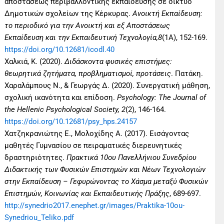
αποστάσεως περιβαλλοντικής εκπαίδευσης σε δίκτυο
Δημοτικών σχολείων της Κέρκυρας.
Ανοικτή Εκπαίδευση:
το περιοδικό για την Ανοικτή και εξ Αποστάσεως
Εκπαίδευση και την Εκπαιδευτική Τεχνολογία,8
(1Α), 152-169.
https://doi.org/10.12681/icodl.40
Χαλκιά, Κ. (2020).
Διδάσκοντα φυσικές επιστήμες:
θεωρητικά ζητήματα, προβληματισμοί, προτάσεις
. Πατάκη.
Χαραλάμπους Ν., & Γεωργάς Δ. (2020). Συνεργατική μάθηση,
σχολική ικανότητα και επίδοση.
Psychology: The Journal of
the Hellenic Psychological Society, 2
(2), 146-164.
https://doi.org/10.12681/psy_hps.24157
Χατζηκρανιώτης Ε., Μολοχίδης Α. (2017). Εισάγοντας
μαθητές Γυμνασίου σε πειραματικές διερευνητικές
δραστηριότητες.
Πρακτικά 10ου Πανελλήνιου Συνεδρίου
Διδακτικής των Φυσικών Επιστημών και Νέων Τεχνολογιών
στην Εκπαίδευση – Γεφυρώνοντας το Χάσμα μεταξύ Φυσικών
Επιστημών, Κοινωνίας και Εκπαιδευτικής Πράξης
, 689-697.
http://synedrio2017.enephet.gr/images/Praktika-10ou-
Synedriou_Teliko.pdf