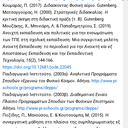
Κουμαράς, Π. (2017).
Διδάσκοντας Φυσική αύριο
. Gutenberg.
Ματσαγγούρας, Η. (2000).
Στρατηγικές διδασκαλίας. Η
κριτική σκέψη στη διδακτική πράξη
(τ. Β). Gutenberg.
Μουζάκης, Χ., Μπινιάρη, Λ. & Παπαδημητρίου, Σ. (2019).
Ανοιχτή εκπαίδευση και πολιτικές για την ενσωμάτωση
των ΤΠΕ στη σχολική εκπαίδευση: Μια συγκριτική μελέτη.
Ανοικτή Εκπαίδευση: το περιοδικό για την Ανοικτή και εξ
Αποστάσεως Εκπαίδευση και την Εκπαιδευτική
Τεχνολογία, 15
(2), 144-166.
https://doi.org/10.12681/jode.22045
Παιδαγωγικό Ινστιτούτο. (2003α).
Αναλυτικά Προγράμματα
Σπουδών «Ερευνώ τον Φυσικό Κόσμο»
. Αθήνα.
http://www.pi-
schools.gr/programs/depps/
Παιδαγωγικό Ινστιτούτο. (2003β).
Διαθεματικό Ενιαίο
Πλαίσιο Προγραμμάτων Σπουδών των Φυσικών Επιστημών
.
Αθήνα.
http://www.pi-schools.gr/programs/depps/
Ποζίδης, Π., Μανούσου, Ε. & Κουτσούμπα, Μ. (2015). Η
συνεργατική μάθηση στο πλαίσιο της συμπληρωματικής εξ