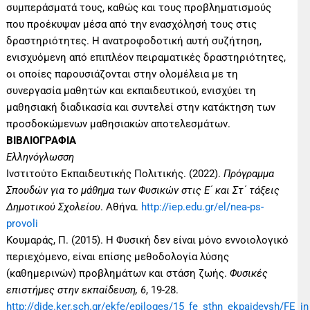
συμπεράσματά τους, καθώς και τους προβληματισμούς
που προέκυψαν μέσα από την ενασχόλησή τους στις
δραστηριότητες. Η ανατροφοδοτική αυτή συζήτηση,
ενισχυόμενη από επιπλέον πειραματικές δραστηριότητες,
οι οποίες παρουσιάζονται στην ολομέλεια με τη
συνεργασία μαθητών και εκπαιδευτικού, ενισχύει τη
μαθησιακή διαδικασία και συντελεί στην κατάκτηση των
προσδοκώμενων μαθησιακών αποτελεσμάτων.
ΒΙΒΛΙΟΓΡΑΦΙΑ
Ελληνόγλωσση
Ινστιτούτο Εκπαιδευτικής Πολιτικής. (2022).
Πρόγραμμα
Σπουδών για το μάθημα των Φυσικών στις Ε΄ και Στ΄ τάξεις
Δημοτικού Σχολείου
. Αθήνα.
http://iep.edu.gr/el/nea-ps-
provoli
Κουμαράς, Π. (2015). Η Φυσική δεν είναι μόνο εννοιολογικό
περιεχόμενο, είναι επίσης μεθοδολογία λύσης
(καθημερινών) προβλημάτων και στάση ζωής.
Φυσικές
επιστήμες στην εκπαίδευση, 6
, 19-28.
http://dide.ker.sch.gr/ekfe/epiloges/15_fe_sthn_ekpaideysh/FE_i