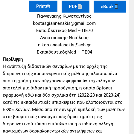
Print🖨
PDF
eBook
Γιαννενάκης Κωνσταντίνος
kostasgiannenakis@gmail.com
Εκπαιδευτικός Med – ΠΕ70
Αναστασάκης Νικόλαος
nikos.anastasakis@sch.gr
ΕκπαιδευτικόςMed – ΠΕ04
Περίληψη
Η ανάπτυξη διδακτικών σεναρίων με τις αρχές της
διερευνητικής και συνεργατικής μάθησης πλαισιωμένα
από τη χρήση των σύγχρονων ψηφιακών τεχνολογιών
αποτελεί μία διδακτική προσέγγιση, η οποία βρίσκει
εφαρμογή εδώ και δύο σχολικά έτη (2022-23 και 2023-24)
κατά τις εκπαιδευτικές επισκέψεις που υλοποιούνται στο
ΕΚΦΕ Χανίων. Μέσα από την ενεργή εμπλοκή των μαθητών
στις βιωματικές συνεργατικές δραστηριότητες
διερευνητικού τύπου επιδιώκεται η σταδιακή αλλαγή
παγιωμένων δασκαλοκεντρικών αντιλήψεων και