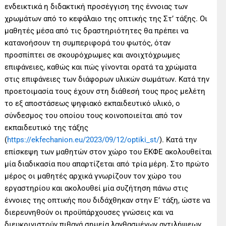
ενδεικτικά η διδακτική προσέγγιση της έννοιας των
χρωμάτων από το κεφάλαιο της οπτικής της Στ’ τάξης. Οι
μαθητές μέσα από τις δραστηριότητες θα πρέπει να
κατανοήσουν τη συμπεριφορά του φωτός, όταν
προσπίπτει σε σκουρόχρωμες και ανοιχτόχρωμες
επιφάνειες, καθώς και πώς γίνονται ορατά τα χρώματα
στις επιφάνειες των διάφορων υλικών σωμάτων. Κατά την
προετοιμασία τους έχουν στη διάθεσή τους προς μελέτη
το εξ αποστάσεως ψηφιακό εκπαιδευτικό υλικό, ο
σύνδεσμος του οποίου τους κοινοποιείται από τον
εκπαιδευτικό της τάξης
(
https://ekfechanion.eu/2023/09/12/optiki_st/
). Κατά την
επίσκεψη των μαθητών στον χώρο του ΕΚΦΕ ακολουθείται
μία διαδικασία που απαρτίζεται από τρία μέρη. Στο πρώτο
μέρος οι μαθητές αρχικά γνωρίζουν τον χώρο του
εργαστηρίου και ακολουθεί μία συζήτηση πάνω στις
έννοιες της οπτικής που διδάχθηκαν στην Ε’ τάξη, ώστε να
διερευνηθούν οι προϋπάρχουσες γνώσεις και να
διευκρινιστούν πιθανά σημεία λανθασμένων αντιλήψεων.