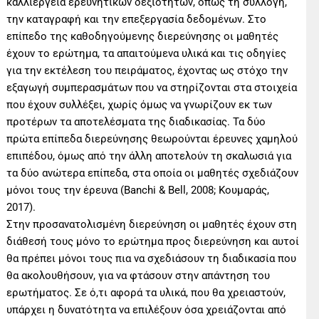
καλλιέργεια ερευνητικών δεξιοτήτων, όπως τη συλλογή,
την καταγραφή και την επεξεργασία δεδομένων. Στο
επίπεδο της καθοδηγούμενης διερεύνησης οι μαθητές
έχουν το ερώτημα, τα απαιτούμενα υλικά και τις οδηγίες
για την εκτέλεση του πειράματος, έχοντας ως στόχο την
εξαγωγή συμπερασμάτων που να στηρίζονται στα στοιχεία
που έχουν συλλέξει, χωρίς όμως να γνωρίζουν εκ των
προτέρων τα αποτελέσματα της διαδικασίας. Τα δύο
πρώτα επίπεδα διερεύνησης θεωρούνται έρευνες χαμηλού
επιπέδου, όμως από την άλλη αποτελούν τη σκαλωσιά για
τα δύο ανώτερα επίπεδα, στα οποία οι μαθητές σχεδιάζουν
μόνοι τους την έρευνα (Banchi & Bell, 2008; Κουμαράς,
2017).
Στην προσανατολισμένη διερεύνηση οι μαθητές έχουν στη
διάθεσή τους μόνο το ερώτημα προς διερεύνηση και αυτοί
θα πρέπει μόνοι τους πια να σχεδιάσουν τη διαδικασία που
θα ακολουθήσουν, για να φτάσουν στην απάντηση του
ερωτήματος. Σε ό,τι αφορά τα υλικά, που θα χρειαστούν,
υπάρχει η δυνατότητα να επιλέξουν όσα χρειάζονται από