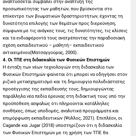
αναπτύσσεται συμβάλει στην ανάπτυξη της
προσωπικότητας των μαθητών, που βρίσκονται στο
επίκεντρο των βιωματικών δραστηριοτήτων, έχοντας τη
δυνατότητα επιλογής των θεμάτων προς διερεύνηση,
σύμφωνα με τις ανάγκες τους, τις δυνατότητες, τις κλίσεις
και τα ενδιαφέροντά τους ανατρέποντας την παραδοσιακή
σχέση εκπαιδευτικού – μαθητή– εκπαιδευτικού
αντικειμένου(Ματσαγγούρας, 2000).
4. Οι ΤΠΕ στη διδασκαλία των Φυσικών Επιστημών
Η ένταξη των νέων τεχνολογιών στη διδασκαλία των
Φυσικών Επιστημών φαίνεται ότι μπορεί να οδηγήσει στον
ριζικό μετασχηματισμό και τη δημιουργία πολυδιάστατης
προσέγγισης της εκπαίδευσής τους, δημιουργώντας
παράλληλα νέα πεδία έρευνας στη διδακτική τους υπό την
προϋπόθεση ασφαλώς ότι πληρούνται κατάλληλες
συνθήκες, όπως υποδομές, αναλυτικά προγράμματα και
επιμόρφωση εκπαιδευτικών (Ψύλλος, 2021). Επιπλέον, οι
Cagande και Jugar (2018) υποστηρίζουν ότι η διδασκαλία
των Φυσικών Επιστημών με τη χρήση των ΤΠΕ θα