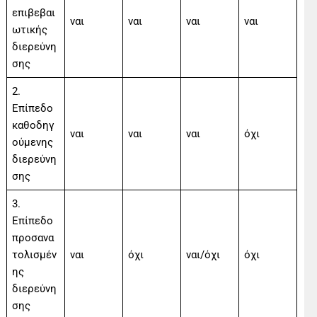
επιβεβαι
ναι
ναι
ναι
ναι
ωτικής
διερεύνη
σης
2.
Επίπεδο
καθοδηγ
ναι
ναι
ναι
όχι
ούμενης
διερεύνη
σης
3.
Επίπεδο
προσανα
τολισμέν
ναι
όχι
ναι/όχι
όχι
ης
διερεύνη
σης