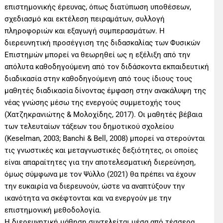
επιστημονικής έρευνας, όπως διατύπωση υποθέσεων,
σχεδιασμό και εκτέλεση πειραμάτων, συλλογή
πληροφοριών και εξαγωγή συμπερασμάτων. Η
διερευνητική προσέγγιση της διδασκαλίας των Φυσικών
Επιστημών μπορεί να θεωρηθεί ως η εξέλιξη από την
απόλυτα καθοδηγούμενη από τον διδάσκοντα εκπαιδευτική
διαδικασία στην καθοδηγούμενη από τους ίδιους τους
μαθητές διαδικασία δίνοντας έμφαση στην ανακάλυψη της
νέας γνώσης μέσω της ενεργούς συμμετοχής τους
(Χατζηκρανιώτης & Μολοχίδης, 2017). Οι μαθητές βέβαια
των τελευταίων τάξεων του δημοτικού σχολείου
(Keselman, 2003; Banchi & Bell, 2008) μπορεί να στερούνται
τις γνωστικές και μεταγνωστικές δεξιότητες, οι οποίες
είναι απαραίτητες για την αποτελεσματική διερεύνηση,
όμως σύμφωνα με τον Ψύλλο (2021) θα πρέπει να έχουν
την ευκαιρία να διερευνούν, ώστε να αναπτύξουν την
ικανότητα να σκέφτονται και να ενεργούν με την
επιστημονική μεθοδολογία.
Η διερευνητική μάθηση συντελείται μέσα από τέσσερα