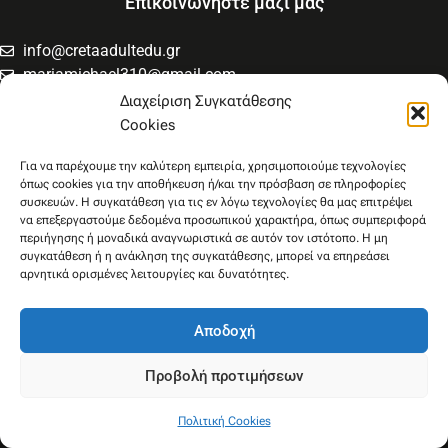
Επικοινωνήστε μαζί μας
info@cretaadultedu.gr
mariamichael310@gmail.com
6981654994
Διαχείριση Συγκατάθεσης
6945533346
Cookies
Στρατηγού Μακρυγιάννη 38, Χαλέπα
Για να παρέχουμε την καλύτερη εμπειρία, χρησιμοποιούμε τεχνολογίες
όπως cookies για την αποθήκευση ή/και την πρόσβαση σε πληροφορίες
συσκευών. Η συγκατάθεση για τις εν λόγω τεχνολογίες θα μας επιτρέψει
να επεξεργαστούμε δεδομένα προσωπικού χαρακτήρα, όπως συμπεριφορά
περιήγησης ή μοναδικά αναγνωριστικά σε αυτόν τον ιστότοπο. Η μη
συγκατάθεση ή η ανάκληση της συγκατάθεσης, μπορεί να επηρεάσει
αρνητικά ορισμένες λειτουργίες και δυνατότητες.
Ακολουθήστε μας
Αποδοχή
F
Y
a
o
c
u
Προβολή προτιμήσεων
e
t
b
u
Copyright © 2026 - cretaadultedu.gr - All rights Reserved - Powered & Consulting
Πολιτική Cookies
by
IMMKO
-
Privacy policy – GDPR
o
b