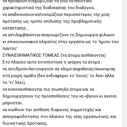
να προάγουν-διαχωρίζουν τα ίδια τα ποιοτικά
χαρακτηριστικά της διαδικασίας του διαλόγου,
να αναδεικνύουν-κατονομάζουν περισσότερες της μίας
πρότασης ως τρόπο επίλυσης της προβληματικής
κατάστασης ,
να αντιλαμβάνονται-αναγνωρίζουν τη δημιουργία φιλικού
κι επικοινωνιακού κλίματος στην εργασία ως το ‘ήμισυ του
παντός’
ΣΥΝΑΙΣΘΗΜΑΤΙΚΟΣ ΤΟΜΕΑΣ (τα άτομα αισθάνονται)
Στο πλαίσιο αυτό εντοπίστηκε η ανάγκη τα άτομα :
να αντιδρούν-λειτουργούν σε κλίμα ασφάλειας/ανωνυμίας
στη μικρή ομάδα (δεν ενδιαφέρει το ‘ποιος’ το λέει αλλά
το ‘τι’ λέει),
να ενσυναισθάνονται πιο σιωπηλά άτομα και να
δημιουργήσουν τις προϋποθέσεις του να «βγουν κι εκείνα
μπροστά»,
να νιώθουν την αίσθηση διαρκούς συμμετοχής και
ανατροφοδότησης στο πλαίσιο της νέας οργανωτικής και
διοικητικής πρότασης,