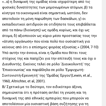
«…α) η δυναμική της ομάδας είναι ισχυρότερη από τις
φυσικές δυνατότητες των μεμονωμένων ατόμων, β) τα
κίνητρα τα οικονομικά είναι σημαντικά, ωστόσο, δεν
αποτελούν τη μόνη παρώθηση των δασκάλων, γ) οι
εκπαιδευτικοί αντιδρούν σε οτιδήποτε τους επιβάλλεται
από τα πάνω (διοίκηση) ως ομάδα, κυρίως, και όχι ως
άτομα, δ) αξιοποιούν ως κύριο μέσο προστασίας τους την
«άτυπη οργάνωση» που είναι πολύ πιο ουσιαστική για
κείνους από ότι ο επίσημος φορέας εξουσίας.» (2004, 7-10)
Υπό αυτήν την έννοια, είναι η Ομάδα που θέτει τους
στόχους της και πασχίζει για την επίτευξή τους και όχι ο
Διευθυντής. Εκείνος τελεί σε ρόλο ‘Διευκολυντή’ της
‘Επικοινωνίας’ και παράλληλα σε ρόλο ‘Εμψυχωτή-
Συντονιστή-Ερευνητή’ της ‘Ομάδας Έργου’(Lewin, et.al.,
1960, Altrichter, et al, 2001).
Β/ Σχετικά με το δεύτερο, τον ειδικότερο άξονα,
σημειώνεται ότι η πρόταση αντλεί τη γνώση και τη
δυναμική της από εθνικές εμπειρίες που μπορούν να
αποτελέσουν μία ουσιαστική βάση συζήτησης για τη