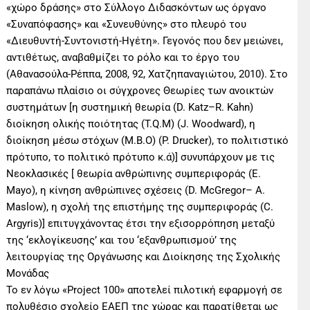
«χώρο δράσης» στο Σύλλογο Διδασκόντων ως όργανο
«Συναπόφασης» και «Συνευθύνης» στο πλευρό του
«Διευθυντή-Συντονιστή-Ηγέτη». Γεγονός που δεν μειώνει,
αντιθέτως, αναβαθμίζει το ρόλο και το έργο του
(Αθανασούλα-Ρέππα, 2008, 92, Χατζηπαναγιώτου, 2010). Στο
παραπάνω πλαίσιο οι σύγχρονες Θεωρίες των ανοικτών
συστημάτων [η συστημική θεωρία (D. Katz–R. Kahn)
διοίκηση ολικής ποιότητας (T.Q.M) (J. Woodward), η
διοίκηση μέσω στόχων (M.B.O) (P. Drucker), το πολιτιστικό
πρότυπο, το πολιτικό πρότυπο κ.ά)] συνυπάρχουν με τις
Νεοκλασικές [ θεωρία ανθρώπινης συμπεριφοράς (E.
Mayo), η κίνηση ανθρώπινες σχέσεις (D. McGregor– A.
Maslow), η σχολή της επιστήμης της συμπεριφοράς (C.
Argyris)] επιτυγχάνοντας έτσι την εξισορρόπηση μεταξύ
της ‘εκλογίκευσης’ και του ‘εξανθρωπισμού’ της
λειτουργίας της Οργάνωσης και Διοίκησης της Σχολικής
Μονάδας
Το εν λόγω «Project 100» αποτελεί πιλοτική εφαρμογή σε
πολυθέσιο σχολείο ΕΑΕΠ της χώρας και παρατίθεται ως