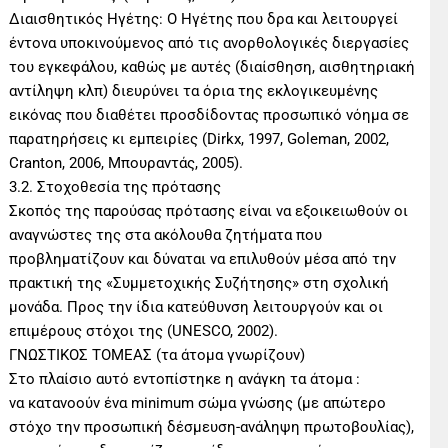
Διαισθητικός Ηγέτης: Ο Ηγέτης που δρα και λειτουργεί
έντονα υποκινούμενος από τις ανορθολογικές διεργασίες
του εγκεφάλου, καθώς με αυτές (διαίσθηση, αισθητηριακή
αντίληψη κλπ) διευρύνει τα όρια της εκλογικευμένης
εικόνας που διαθέτει προσδίδοντας προσωπικό νόημα σε
παρατηρήσεις κι εμπειρίες (Dirkx, 1997, Goleman, 2002,
Cranton, 2006, Μπουραντάς, 2005).
3.2. Στοχοθεσία της πρότασης
Σκοπός της παρούσας πρότασης είναι να εξοικειωθούν οι
αναγνώστες της στα ακόλουθα ζητήματα που
προβληματίζουν και δύναται να επιλυθούν μέσα από την
πρακτική της «Συμμετοχικής Συζήτησης» στη σχολική
μονάδα. Προς την ίδια κατεύθυνση λειτουργούν και οι
επιμέρους στόχοι της (UNESCO, 2002).
ΓΝΩΣΤΙΚΟΣ ΤΟΜΕΑΣ (τα άτομα γνωρίζουν)
Στο πλαίσιο αυτό εντοπίστηκε η ανάγκη τα άτομα :
να κατανοούν ένα minimum σώμα γνώσης (με απώτερο
στόχο την προσωπική δέσμευση-ανάληψη πρωτοβουλίας),