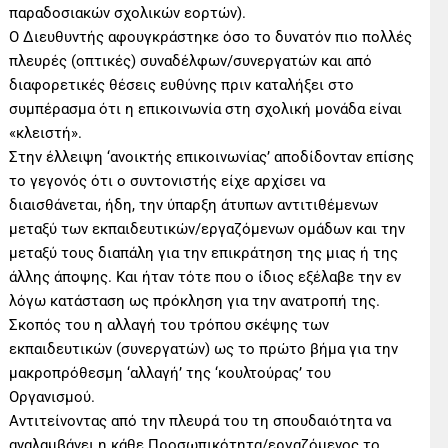
παραδοσιακών σχολικών εορτών).
Ο Διευθυντής αφουγκράστηκε όσο το δυνατόν πιο πολλές
πλευρές (οπτικές) συναδέλφων/συνεργατών και από
διαφορετικές θέσεις ευθύνης πριν καταλήξει στο
συμπέρασμα ότι η επικοινωνία στη σχολική μονάδα είναι
«κλειστή».
Στην έλλειψη ‘ανοικτής επικοινωνίας’ αποδίδονταν επίσης
το γεγονός ότι ο συντονιστής είχε αρχίσει να
διαισθάνεται, ήδη, την ύπαρξη άτυπων αντιτιθέμενων
μεταξύ των εκπαιδευτικών/εργαζόμενων ομάδων και την
μεταξύ τους διαπάλη για την επικράτηση της μιας ή της
άλλης άποψης. Και ήταν τότε που ο ίδιος εξέλαβε την εν
λόγω κατάσταση ως πρόκληση για την ανατροπή της.
Σκοπός του η αλλαγή του τρόπου σκέψης των
εκπαιδευτικών (συνεργατών) ως το πρώτο βήμα για την
μακροπρόθεσμη ‘αλλαγή’ της ‘κουλτούρας’ του
Οργανισμού.
Αντιτείνοντας από την πλευρά του τη σπουδαιότητα να
αναλαμβάνει η κάθε Προσωπικότητα/εργαζόμενος το