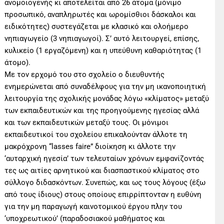
ανομοιογενής κι αποτελείται από 26 άτομα (μόνιμο
προσωπικό, αναπληρωτές και ωρομίσθιοι δάσκαλοι και
ειδικότητες) συστεγάζεται με κλασικό και ολοήμερο
νηπιαγωγείο (3 νηπιαγωγοί). Σ’ αυτό λειτουργεί, επίσης,
κυλικείο (1 εργαζόμενη) και η υπεύθυνη καθαριότητας (1
άτομο).
Με τον ερχομό του στο σχολείο ο διευθυντής
ενημερώνεται από συναδέλφους για την μη ικανοποιητική
λειτουργία της σχολικής μονάδας λόγω «κλίματος» μεταξύ
των εκπαιδευτικών και της προηγούμενης ηγεσίας αλλά
και των εκπαιδευτικών μεταξύ τους. Οι μόνιμοι
εκπαιδευτικοί του σχολείου επικαλούνταν άλλοτε τη
μακρόχρονη “lasses faire” διοίκηση κι άλλοτε την
‘αυταρχική ηγεσία’ των τελευταίων χρόνων εμφανίζοντάς
τες ως αιτίες αρνητικού και διασπαστικού κλίματος στο
σύλλογο διδασκόντων. Συνεπώς, και ως τους λόγους (έξω
από τους ίδιους) στους οποίους επιρρίπτονταν η ευθύνη
για την μη παραγωγή καινοτομικού έργου πλην του
‘υποχρεωτικού’ (παραδοσιακού μαθήματος και