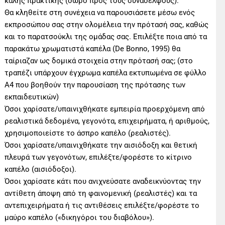
καλής πρακτικής (δώρο προς τους συναδέλφους).
Θα κληθείτε στη συνέχεια να παρουσιάσετε μέσω ενός
εκπροσώπου σας στην ολομέλεια την πρότασή σας, καθώς
και το παρατσούκλι της ομάδας σας. Επιλέξτε ποια από τα
παρακάτω χρωματιστά καπέλα (De Bonno, 1995) θα
ταίριαζαν ως δομικά στοιχεία στην πρότασή σας; (στο
τραπέζι υπάρχουν έγχρωμα καπέλα εκτυπωμένα σε φύλλο
Α4 που βοηθούν την παρουσίαση της πρότασης των
εκπαιδευτικών)
Όσοι χαρίσατε/υπαινιχθήκατε εμπειρία προερχόμενη από
ρεαλιστικά δεδομένα, γεγονότα, επιχειρήματα, ή αριθμούς,
χρησιμοποιείστε το άσπρο καπέλο (ρεαλιστές).
Όσοι χαρίσατε/υπαινιχθήκατε την αισιόδοξη και θετική
πλευρά των γεγονότων, επιλέξτε/φορέστε το κίτρινο
καπέλο (αισιόδοξοι).
Όσοι χαρίσατε κάτι που ανιχνεύσατε αναδεικνύοντας την
αντίθετη άποψη από τη φαινομενική (ρεαλιστές) και τα
αντεπιχειρήματα ή τις αντιθέσεις επιλέξτε/φορέστε το
μαύρο καπέλο («δικηγόροι του διαβόλου»).