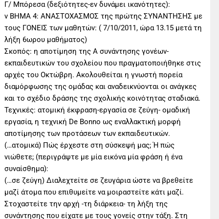
Γ/ Μπόρεσα (δεξιότητες-εν δυνάμει ικανότητες):
v ΒΗΜΑ 4: ΑΝΑΣΤΟΧΑΣΜΟΣ της πρώτης ΣΥΝΑΝΤΗΣΗΣ με
τους ΓΟΝΕΙΣ των μαθητών: ( 7/10/2011, ώρα 13.15 μετά τη
λήξη 6ωρου μαθήματος)
Σκοπός: η αποτίμηση της Α συνάντησης γονέων-
εκπαιδευτικών του σχολείου που πραγματοποιήθηκε στις
αρχές του Οκτώβρη. Ακολουθείται η γνωστή πορεία
διαμόρφωσης της ομάδας και αναδεικνύονται οι ανάγκες
και το σχέδιο δράσης της σχολικής κοινότητας σταδιακά.
Τεχνικές: ατομική έκφραση-εργασία σε ζεύγη- ομαδική
εργασία, η τεχνική De Bonno ως εναλλακτική μορφή
αποτίμησης των προτάσεων των εκπαιδευτικών.
(…ατομικά) Πώς έρχεστε στη σύσκεψή μας; Ή πώς
νιώθετε; (περιγράψτε με μία εικόνα μία φράση ή ένα
συναίσθημα):
(…σε ζεύγη) Διαλεχτείτε σε ζευγάρια ώστε να βρεθείτε
μαζί άτομα που επιθυμείτε να μοιραστείτε κάτι μαζί.
Στοχαστείτε την αρχή -τη διάρκεια- τη λήξη της
συνάντησης που είχατε με τους γονείς στην τάξη. Στη