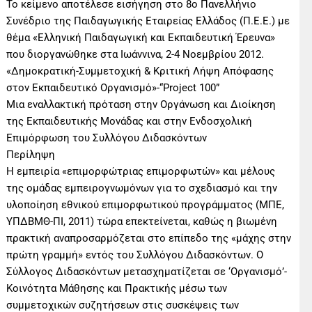
Το κείμενο αποτέλεσε εισήγηση στο 8ο Πανελλήνιο
Συνέδριο της Παιδαγωγικής Εταιρείας Ελλάδος (Π.Ε.Ε.) με
θέμα «Ελληνική Παιδαγωγική και Εκπαιδευτική Έρευνα»
που διοργανώθηκε στα Ιωάννινα, 2-4 Νοεμβρίου 2012.
«Δημοκρατική-Συμμετοχική & Κριτική Λήψη Απόφασης
στον Εκπαιδευτικό Οργανισμό»-“Project 100”
Μια εναλλακτική πρόταση στην Οργάνωση και Διοίκηση
της Εκπαιδευτικής Μονάδας και στην Ενδοσχολική
Επιμόρφωση του Συλλόγου Διδασκόντων
Περίληψη
Η εμπειρία «επιμορφώτριας επιμορφωτών» και μέλους
της ομάδας εμπειρογνωμόνων για το σχεδιασμό και την
υλοποίηση εθνικού επιμορφωτικού προγράμματος (ΜΠΕ,
ΥΠΔΒΜΘ-ΠΙ, 2011) τώρα επεκτείνεται, καθώς η βιωμένη
πρακτική αναπροσαρμόζεται στο επίπεδο της «μάχης στην
πρώτη γραμμή» εντός του Συλλόγου Διδασκόντων. Ο
Σύλλογος Διδασκόντων μετασχηματίζεται σε ‘Οργανισμό’-
Κοινότητα Μάθησης και Πρακτικής μέσω των
συμμετοχικών συζητήσεων στις συσκέψεις των