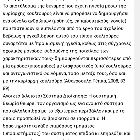
Το αποτέλεσμα της δύναμης που έχει η ηγεσία μέσω της
κυρίαρχης κουλτούρας είναι να μπορέσει να δημιουργήσει
ένα σύνολο ανθρώπων (μαθητές, εκπαιδευτικούς, γονείς)
που πιστεύουν κι εμπνέονται από το έργο του σχολείου.
Βεβαίως η εγκαθίδρυση αυτού του τύπου κουλτούρας
συναρτάται με ‘προικισμένη’ ηγεσία, καθώς στις σύγχρονες
σχολικές μονάδες -δεδομένης της ποικιλίας των
χαρακτηριστικών τους- δημιουργούνται περισσότερες από
μία ομάδες (υποομάδες) με διαφορετικές (υπο)κουλτούρες
και ανταγωνιστικά φαινόμενα, τόσο μεταξύ τους, όσο και
με την κυρίαρχη κουλτούρα (Αθανασούλα Ρέππα, 2008, 83-
89).
Ανοικτό (κλειστό) Σύστημα Διοίκησης: Η συστημική
θεωρία θεωρεί τον οργανισμό ως ένα ανοικτό σύστημα
που αλληλεπιδρά με το εξωτερικό περιβάλλον και με το
οποίο προσπαθεί να βρίσκεται σε ισορροπία. Η
δραστηριότητα κάθε επιμέρους τμήματος
(υποσυστήματος) του συστήματος επιδρά κι επηρεάζει και