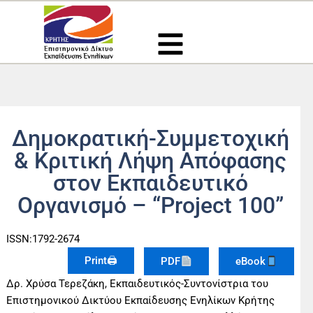
Μετάβαση
στο
περιεχόμενο
Δημοκρατική-Συμμετοχική
& Κριτική Λήψη Απόφασης
στον Εκπαιδευτικό
Οργανισμό – “Project 100”
ISSN:1792-2674
Print🖨
PDF
eBook
Δρ. Χρύσα Τερεζάκη, Eκπαιδευτικός-Συντονίστρια του
Επιστημονικού Δικτύου Εκπαίδευσης Ενηλίκων Κρήτης