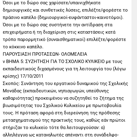
Όσοι με το δώρο σας χαρίσατε/υπαινιχθήκατε
δημιουργικές και συνθετικές λύσεις, επιλέξτε/φορέστε το
πράσινο καπέλο (δημιουργικοί-ευφάνταστοι-καινοτόμοι).
Όσοι με το δώρο σας συστήνετε την αντίδραση στα
επιχειρήματα ή τη διαχείριση στις καταστάσεις κατά
τρόπο παρορμητικό (συναισθηματικοί) επιλέξτε/φορέστε
το κόκκινο καπέλο.
ΠΑΡΟΥΣΙΑΣΗ ΠΡΟΤΑΣΕΩΝ- ΟΛΟΜΕΛΕΙΑ
v ΒΗΜΑ 5: ΣΥΖΗΤΗΣΗ ΓΙΑ ΤΟ ΣΧΟΛΙΚΟ ΚΥΛΙΚΕΙΟ με τους
εκπαιδευτικούς διχασμένους για τη λειτουργία του (λόγω
κρίσης) 17/10/2011
Σκοπός: Συνάντηση του εργατικού δυναμικού της Σχολικής
Μονάδας (εκπαιδευτικών, νηπιαγωγών, υπεύθυνης
καθαριότητας) προκειμένου να συζητηθεί το ζήτημα της
βιωσιμότητας του Σχολικού Κυλικείου με πρωτοβουλία
τους. Η πρόταση αφορά στη διερεύνηση της πρόθεσης
μετασχηματισμού της πρακτικής τους, καθώς εάν πρώτοι
στήριζαν το κυλικείο τότε θα λειτουργούσαν: α)
αλληλέγγυα ως καταναλωτές απέναντι στη συνάδελφο-