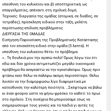
υπεύθυνη του κυλικείου και β) υποστηρικτικά, ως
επαγγελματίες, απέναντι στη σχολική δομή.
Τεχνικές: διεργασία της ομάδας (ατομικά, σε δυάδες, σε
τετράδες), πρόσκληση ειδικού στην τάξη, μελέτη
περίπτωσης-επίλυση προβλήματος
ΔΙΕΡΓΑΣΙΑ ΤΗΣ ΟΜΑΔΑΣ
Εισήγηση-Παρουσίαση της Προβληματικής Κατάστασης
από τον επισκέπτη-ειδικό στην ομάδα (5 λεπτά). Η
υπεύθυνη του κυλικείου θέτει το πρόβλημα:
«.. Τη δουλειά μου την αγαπώ πολύ! Όμως λόγω του ότι
εδώ και δύο χρόνια αντιμετωπίζει μεγάλο οικονομικό
πρόβλημα θα αναγκαστώ να την εγκαταλείψω. Όμως πριν
φτάσω εκεί θέλω να παλέψω ακόμη περισσότερο. Θέλω
λοιπόν να την διαμορφώσω λίγο διαφορετικά με
κατεύθυνση την καλύτερη ποιότητα. …Σκέφτομαι να βάλω
κι έναν φούρνο ώστε να ψήνω φρέσκο το καθετί το πρωί
στο σχολείο. Στη συνέχεια θα μπορούσαμε ίσως να
ενημερώσουμε τους γονείς και τα παιδιά γι αυτές τις