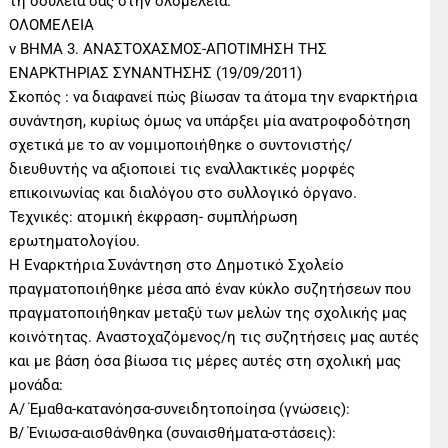
τη δουλειά σας στην ολομέλεια.
ΟΛΟΜΕΛΕΙΑ
v ΒΗΜΑ 3. ΑΝΑΣΤΟΧΑΣΜΟΣ-ΑΠΟΤΙΜΗΣΗ ΤΗΣ
ΕΝΑΡΚΤΗΡΙΑΣ ΣΥΝΑΝΤΗΣΗΣ (19/09/2011)
Σκοπός : να διαφανεί πώς βίωσαν τα άτομα την εναρκτήρια
συνάντηση, κυρίως όμως να υπάρξει μία ανατροφοδότηση
σχετικά με το αν νομιμοποιήθηκε ο συντονιστής/
διευθυντής να αξιοποιεί τις εναλλακτικές μορφές
επικοινωνίας και διαλόγου στο συλλογικό όργανο.
Τεχνικές: ατομική έκφραση- συμπλήρωση
ερωτηματολογίου.
Η Εναρκτήρια Συνάντηση στο Δημοτικό Σχολείο
πραγματοποιήθηκε μέσα από έναν κύκλο συζητήσεων που
πραγματοποιήθηκαν μεταξύ των μελών της σχολικής μας
κοινότητας. Αναστοχαζόμενος/η τις συζητήσεις μας αυτές
και με βάση όσα βίωσα τις μέρες αυτές στη σχολική μας
μονάδα:
Α/ Έμαθα-κατανόησα-συνειδητοποίησα (γνώσεις):
Β/ Ένιωσα-αισθάνθηκα (συναισθήματα-στάσεις):