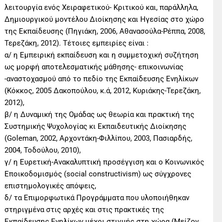
λειτουργία ενός Χειραφετικού- Κριτικού και, παράλληλα,
Δημιουργικού μοντέλου Διοίκησης και Ηγεσίας στο χώρο
της Εκπαίδευσης (Πηγιάκη, 2006, Αθανασούλα-Ρέππα, 2008,
Τερεζάκη, 2012). Τέτοιες εμπειρίες είναι :
α/ η Εμπειρική εκπαίδευση και η συμμετοχική συζήτηση
ως μορφή αποτελεσματικής μάθησης- επικοινωνίας
-αναστοχασμού από το πεδίο της Εκπαίδευσης Ενηλίκων
(Κόκκος, 2005 Δακοπούλου, κ.ά, 2012, Κυριάκης-Τερεζάκη,
2012),
β/ η Δυναμική της Ομάδας ως θεωρία και πρακτική της
Συστημικής Ψυχολογίας κι Εκπαιδευτικής Διοίκησης
(Goleman, 2002, Αρχοντάκη-Φιλλίπου, 2003, Πασιαρδής,
2004, Τοδούλου, 2010),
γ/ η Ευρετική-Ανακαλυπτική προσέγγιση και ο Κοινωνικός
Εποικοδομισμός (social constructivism) ως σύγχρονες
επιστημολογικές απόψεις,
δ/ τα Επιμορφωτικά Προγράμματα που υλοποιήθηκαν
στηριγμένα στις αρχές και στις πρακτικές της
Εκπαίδευσης Ενηλίκων μέχρι στιγμής στη χώρα (Μείζον