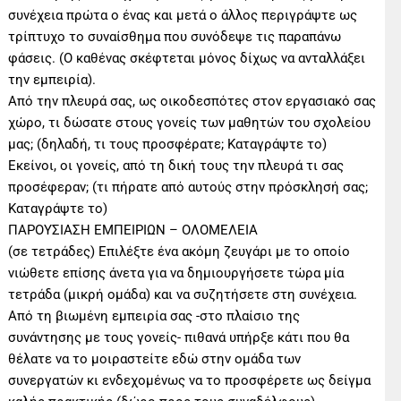
συνέχεια πρώτα ο ένας και μετά ο άλλος περιγράψτε ως
τρίπτυχο το συναίσθημα που συνόδεψε τις παραπάνω
φάσεις. (Ο καθένας σκέφτεται μόνος δίχως να ανταλλάξει
την εμπειρία).
Από την πλευρά σας, ως οικοδεσπότες στον εργασιακό σας
χώρο, τι δώσατε στους γονείς των μαθητών του σχολείου
μας; (δηλαδή, τι τους προσφέρατε; Καταγράψτε το)
Εκείνοι, οι γονείς, από τη δική τους την πλευρά τι σας
προσέφεραν; (τι πήρατε από αυτούς στην πρόσκλησή σας;
Καταγράψτε το)
ΠΑΡΟΥΣΙΑΣΗ ΕΜΠΕΙΡΙΩΝ – ΟΛΟΜΕΛΕΙΑ
(σε τετράδες) Επιλέξτε ένα ακόμη ζευγάρι με το οποίο
νιώθετε επίσης άνετα για να δημιουργήσετε τώρα μία
τετράδα (μικρή ομάδα) και να συζητήσετε στη συνέχεια.
Από τη βιωμένη εμπειρία σας -στο πλαίσιο της
συνάντησης με τους γονείς- πιθανά υπήρξε κάτι που θα
θέλατε να το μοιραστείτε εδώ στην ομάδα των
συνεργατών κι ενδεχομένως να το προσφέρετε ως δείγμα