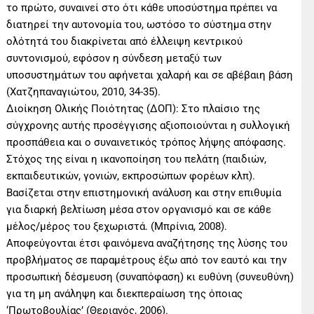
το πρώτο, συναινεί στο ότι κάθε υποσύστημα πρέπει να
διατηρεί την αυτονομία του, ωστόσο το σύστημα στην
ολότητά του διακρίνεται από έλλειψη κεντρικού
συντονισμού, εφόσον η σύνδεση μεταξύ των
υποσυστημάτων του αφήνεται χαλαρή και σε αβέβαιη βάση
(Χατζηπαναγιώτου, 2010, 34-35).
Διοίκηση Ολικής Ποιότητας (ΔΟΠ): Στο πλαίσιο της
σύγχρονης αυτής προσέγγισης αξιοποιούνται η συλλογική
προσπάθεια και ο συναινετικός τρόπος λήψης απόφασης.
Στόχος της είναι η ικανοποίηση του πελάτη (παιδιών,
εκπαιδευτικών, γονιών, εκπροσώπων φορέων κλπ).
Βασίζεται στην επιστημονική ανάλυση και στην επιθυμία
για διαρκή βελτίωση μέσα στον οργανισμό και σε κάθε
μέλος/μέρος του ξεχωριστά. (Μπρίνια, 2008).
Αποφεύγονται έτσι φαινόμενα αναζήτησης της λύσης του
προβλήματος σε παραμέτρους έξω από τον εαυτό και την
προσωπική δέσμευση (συναπόφαση) κι ευθύνη (συνευθύνη)
για τη μη ανάληψη και διεκπεραίωση της όποιας
‘Πρωτοβουλίας’ (Θεριανός, 2006).