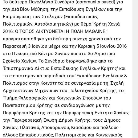
Το δεύτερο Πανελλήνιο Συνέδριο (community based) για
την Διά Βίου Μάθηση, την Εκπαίδευση Ενηλίκων και την
Επιμόρφωση των Στελεχών (Εκπαιδευτικών,
Πολιτισμικών, Αυτοδιοικητικών) με θέμα ‘Κρήτη-Χανιά
2016: Ο ΤΟΠΟΣ ΔΙΚΤΥΩΝΕΤΑΙ Η ΠΟΛΗ ΜΑΘΑΙΝΕΙ’
πραγματοποιήθηκε για δεύτερη συνεχή χρονιά από την
Παρασκευή 3 Ιουνίου μέχρι και την Κυριακή 5 Ιουνίου 2016
στο Πνευματικό Κέντρο Χανίων και στο 3ο Δημοτικό
Σχολείο Χανίων. Το Συνέδριο διοργανώθηκε από το
‘Επιστημονικό Δίκτυο Εκπαίδευσης Ενηλίκων Κρήτης’ και
το e-επιστημονικό περιοδικό του ‘Εκπαίδευση Ενηλίκων &
Πολιτισμός στην Κοινότητα’ σε συνεργασία με τη ‘Σχολή
Αρχιτεκτόνων Μηχανικών του Πολυτεχνείου Κρήτης’, το
‘Τμήμα Φιλοσοφικών και Κοινωνικών Σπουδών του
Πανεπιστημίου Κρήτης’ σε συνδιοργάνωση με την
Περιφέρεια Κρήτης και την Περιφερειακή Ενότητα Χανίων,
την Περιφερειακή Ένωση Δήμων Κρήτης, τους Δήμους
Χανίων, Πλατανιά, Αποκορώνου, Κισσάμου και πολλούς
άλλους Εκπαιδευτικούς, Πολιτισμικούς και Κοινωνικούς