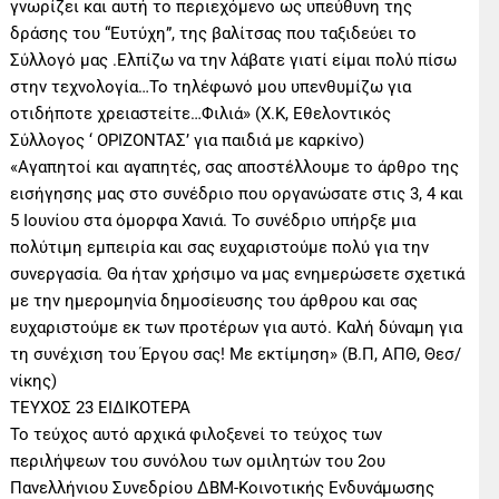
γνωρίζει και αυτή το περιεχόμενο ως υπεύθυνη της
δράσης του “Ευτύχη”, της βαλίτσας που ταξιδεύει το
Σύλλογό μας .Ελπίζω να την λάβατε γιατί είμαι πολύ πίσω
στην τεχνολογία…Το τηλέφωνό μου υπενθυμίζω για
οτιδήποτε χρειαστείτε…Φιλιά» (Χ.Κ, Eθελοντικός
Σύλλογος ‘ ΟΡΙΖΟΝΤΑΣ’ για παιδιά με καρκίνο)
«Αγαπητοί και αγαπητές, σας αποστέλλουμε το άρθρο της
εισήγησης μας στο συνέδριο που οργανώσατε στις 3, 4 και
5 Ιουνίου στα όμορφα Χανιά. Το συνέδριο υπήρξε μια
πολύτιμη εμπειρία και σας ευχαριστούμε πολύ για την
συνεργασία. Θα ήταν χρήσιμο να μας ενημερώσετε σχετικά
με την ημερομηνία δημοσίευσης του άρθρου και σας
ευχαριστούμε εκ των προτέρων για αυτό. Καλή δύναμη για
τη συνέχιση του Έργου σας! Με εκτίμηση» (Β.Π, ΑΠΘ, Θεσ/
νίκης)
ΤΕΥΧΟΣ 23 ΕΙΔΙΚΟΤΕΡΑ
Το τεύχος αυτό αρχικά φιλοξενεί το τεύχος των
περιλήψεων του συνόλου των ομιλητών του 2ου
Πανελλήνιου Συνεδρίου ΔΒΜ-Κοινοτικής Ενδυνάμωσης