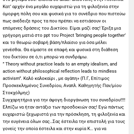
Κατ’ αρχήν ένα μεγάλο ευχαριστώ για τη φιλοξενία στην
όμορφη πόλη σου και φυσικά για το συνέδριο που πιστεύω
πως ανέδειξε προς τα που πρέπει να εστιάσουν οι
επόμενες δράσεις του Δικτύου. Είμαι μαζί σας! Έριξα μια
γρήγορη ματιά στο ppt του Project ‘bringing people together’
και το θεωρώ σοβαρή βάση/πλαίσιο για όσα μέλει
γενέσθαι. Θα είμαστε σε επαφή και φυσικά στη διάθεση
του δικτύου σε ό,τι μπορώ να συνδράμω.
” Theory without practice leads to an empty idealism, and
action without philosophical reflection leads to mindless
activism”. Καλό καλοκαίρι , με αγάπη» (Π.Γ, Επίτιμος
Προσκεκλημένος Συνεδρίου, Αναπλ. Καθηγητής Παν/μίου
Στοκχόλμης)
Συγχαρητήρια για την άψογη διοργάνωση του συνεδρίου!!!!
Ελπίζω να ήταν αντάξιο των προσδοκιών σας! Εγώ πάντως
ευχαριστώ ξεχωριστά για την πρόσκληση, τη φιλοξενία και
την ευγένεια όλων σας…Σας έστειλα την επιστολή για τους
γονείς την οποία έστειλα και στην κυρία Κ… για να