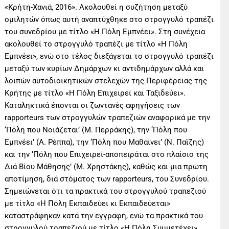
«Κρήτη-Χανιά, 2016». Ακολουθεί η συζήτηση μεταξύ
ομιλητών όπως αυτή αναπτύχθηκε στο στρογγυλό τραπέζι
του συνεδρίου με τίτλο «Η Πόλη Εμπνέει». Στη συνέχεια
ακολουθεί το στρογγυλό τραπέζι με τίτλο «Η Πόλη
Εμπνέει», ενώ στο τέλος διεξάγεται το στρογγυλό τραπέζι
μεταξύ των κυρίων Δημάρχων κι αντιδημάρχων αλλά και
λοιπών αυτοδιοικητικών στελεχών της Περιφέρειας της
Κρήτης με τίτλο «Η Πόλη Επιχειρεί και Ταξιδεύει».
Καταληκτικά έπονται οι ζωντανές αφηγήσεις των
rapporteurs των στρογγυλών τραπεζιών αναφορικά με την
‘Πόλη που Νοιάζεται’ (Μ. Περράκης), την ‘Πόλη που
Εμπνέει’ (Α. Ρέππα), την ‘Πόλη που Μαθαίνει’ (Ν. Παϊζης)
και την ‘Πόλη που Επιχειρεί-αποπειράται στο πλαίσιο της
Διά Βίου Μάθησης’ (Μ. Χρηστάκης), καθώς και μια πρώτη
αποτίμηση, διά στόματος των rapporteurs, του Συνεδρίου.
Σημειώνεται ότι τα πρακτικά του στρογγυλού τραπεζιού
με τίτλο «Η Πόλη Εκπαιδεύει κι Εκπαιδεύεται»
καταστράφηκαν κατά την εγγραφή, ενώ τα πρακτικά του
στρογγυλού τραπεζιού με τίτλο «Η Πόλη Συμμετέχει»