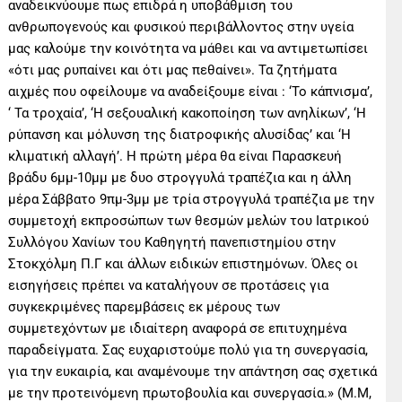
αναδεικνύουμε πως επιδρά η υποβάθμιση του
ανθρωπογενούς και φυσικού περιβάλλοντος στην υγεία
μας καλούμε την κοινότητα να μάθει και να αντιμετωπίσει
«ότι μας ρυπαίνει και ότι μας πεθαίνει». Τα ζητήματα
αιχμές που οφείλουμε να αναδείξουμε είναι : ‘Το κάπνισμα’,
‘ Τα τροχαία’, ‘Η σεξουαλική κακοποίηση των ανηλίκων’, ‘Η
ρύπανση και μόλυνση της διατροφικής αλυσίδας’ και ‘Η
κλιματική αλλαγή’. Η πρώτη μέρα θα είναι Παρασκευή
βράδυ 6μμ-10μμ με δυο στρογγυλά τραπέζια και η άλλη
μέρα Σάββατο 9πμ-3μμ με τρία στρογγυλά τραπέζια με την
συμμετοχή εκπροσώπων των θεσμών μελών του Ιατρικού
Συλλόγου Χανίων του Καθηγητή πανεπιστημίου στην
Στοκχόλμη Π.Γ και άλλων ειδικών επιστημόνων. Όλες οι
εισηγήσεις πρέπει να καταλήγουν σε προτάσεις για
συγκεκριμένες παρεμβάσεις εκ μέρους των
συμμετεχόντων με ιδιαίτερη αναφορά σε επιτυχημένα
παραδείγματα. Σας ευχαριστούμε πολύ για τη συνεργασία,
για την ευκαιρία, και αναμένουμε την απάντηση σας σχετικά
με την προτεινόμενη πρωτοβουλία και συνεργασία.» (Μ.Μ,