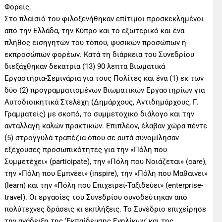
Φορείς.
Στο πλαίσιό του φιλοξενήθηκαν επίτιμοι προσκεκλημένοι
από την Ελλάδα, την Κύπρο και το εξωτερικό και ένα
πλήθος εισηγητών του τόπου, φυσικών προσώπων ή
εκπροσώπων φορέων. Κατά τη διάρκεια του Συνεδρίου
διεξάχθηκαν δεκατρία (13) 90 λεπτα Βιωματικά
Εργαστήρια-Σεμινάρια για τους Πολίτες και ένα (1) εκ των
δύο (2) προγραμματισμένων Βιωματικών Εργαστηρίων για
Αυτοδιοικητικά Στελέχη (Δημάρχους, Αντιδημάρχους, Γ.
Γραμματείς) με σκοπό, το συμμετοχικό διάλογο και την
ανταλλαγή καλών πρακτικών. Επιπλέον, έλαβαν χώρα πέντε
(5) στρογγυλά τραπέζια όπου σε αυτά συνομίλησαν
εξέχουσες προσωπικότητες για την «Πόλη που
Συμμετέχει» (participate), την «Πόλη που Νοιάζεται» (care),
την «Πόλη που Εμπνέει» (inspire), την «Πόλη που Μαθαίνει»
(learn) και την «Πόλη που Επιχειρεί-Ταξιδεύει» (enterprise-
travel). Οι εργασίες του Συνεδρίου συνοδεύτηκαν από
πολύτεχνες δράσεις κι εκπλήξεις. Το Συνέδριο επιχείρησε
την ανάδειξη της ‘Εκπαίδευσης Ενηλίκων’ και της