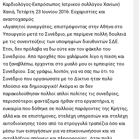
Καρδιολόγος-Εκπρόσωπος Ιατρικού συλλόγου Χανίων)
Χανιά, Τετάρτη 23 Ιουνίου 2016: Ευχαριστίες και
αναστοχασμός
«Αγαπητοί συνεργάτες, επιστρέφοντας στην Αθήνα στο
Υπουργείο μετά το Συνέδριο, με περίμενε πολλή δουλειά
με τις συνεντεύξεις των υποψηφίων διευθυντών ΣΔΕ.
Έτσι, δεν πρόλαβα να δω ούτε καν τον φάκελο του
Συνεδρίου. Από προχθές που χαλάρωσε λίγο η πίεση και
τα ξαναβλέπω, έρχονται στο μυαλό μου οι εμπειρίες του
Συνεδρίου. Σας γράφω, λοιπόν, για να σας πω ότι το
Συνέδριο που οργανώσατε με το Δίκτυο ήταν πολύ
πλούσιο και δημιουργικό! Ακόμα κι αν δεν
παρακολούθησαν πολλοί απλοί πολίτες τις συνεδρίες,
περισσότεροι φαντάζομαι ήρθαν στα εργαστήρια, η
ευκαιρία που δόθηκε σε πολλούς παράγοντες της Κρήτης,
αλλά και σε επιστήμονες, στελέχη υπηρεσιών και στελέχη
αυτοδιοίκησης τόσο από τα στρογγυλά τραπέζια όσο και
μέσω των εισηγήσεων για να επικοινωνήσουν και να
ανταλλάξουν απόψεις και πληροφορίες , ήταν πολύ