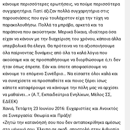
κάνουμε περισσότερες ερωτήσεις, να πούμε περισσότερα
συγχαρητήρια. Γιατί άξιζαν πολλά συγχαρητήρια στις
παρουσιάσεις που εγώ τουλάχιστον είχα την τύχη να
παρακολουθήσω. Πολλά τα μπράβο, αρκετά και τα
παράπονα που ακούστηκαν. Μερικά δίκαια, ιδιαίτερα όσα
είχαν να κάνουν με την διαχείριση του χρόνου, κάποια άλλα
υπερβολικά θα έλεγα. Θα πρότεινα να τα αξιοποιήσουμε
όλα παίρνοντας δυνάμεις από όλα τα καλά λόγια που
ακούσαμε και ας προσπαθήσουμε να διορθώσουμε ό,τι δεν
ήταν όπως έπρεπε. Εάν και όποτε αποφασίσουμε να
κάνουμε το επόμενο Συνέδριο… Να είσαστε όλοι καλά και
να συνεχίσετε να προσπαθείτε και ποιος ξέρει ίσως
κάποτε καταφέρουμε να κάνουμε την πόλη μας να αρχίσει
να μαθαίνει…» (Α.Τ, Εκπαιδεύτρια Ενηλίκων, Μέλος ΣΣ,
ΕΔΕΕΚ)
Χανιά, Τετάρτη 23 Ιουνίου 2016: Ευχαριστίες και Ανοικτός
σε Συνεργασία: Θεωρία και Πράξη!
«Ζητώ την κατανόησή σου που δεν ανταποκρίθηκα αμέσως
στο μήνυμά σου. Έλειπα σε ακαδ. αποστολή στην Αιθιοπία.