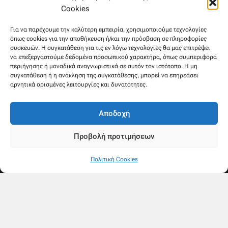
6945533346
Cookies
Στρατηγού Μακρυγιάννη 38, Χαλέπα
Για να παρέχουμε την καλύτερη εμπειρία, χρησιμοποιούμε τεχνολογίες
όπως cookies για την αποθήκευση ή/και την πρόσβαση σε πληροφορίες
συσκευών. Η συγκατάθεση για τις εν λόγω τεχνολογίες θα μας επιτρέψει
να επεξεργαστούμε δεδομένα προσωπικού χαρακτήρα, όπως συμπεριφορά
περιήγησης ή μοναδικά αναγνωριστικά σε αυτόν τον ιστότοπο. Η μη
συγκατάθεση ή η ανάκληση της συγκατάθεσης, μπορεί να επηρεάσει
αρνητικά ορισμένες λειτουργίες και δυνατότητες.
Αποδοχή
Προβολή προτιμήσεων
Πολιτική Cookies