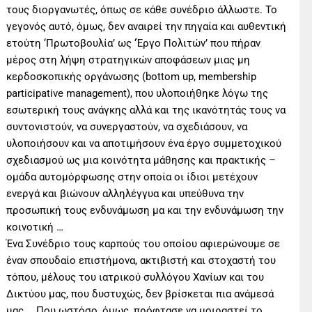
τους διοργανωτές, όπως σε κάθε συνέδριο άλλωστε. Το
γεγονός αυτό, όμως, δεν αναιρεί την πηγαία και αυθεντική
ετούτη ‘Πρωτοβουλία’ ως ‘Έργο Πολιτών’ που πήραν
μέρος στη λήψη στρατηγικών αποφάσεων μιας μη
κερδοσκοπικής οργάνωσης (bottom up, membership
participative management), που υλοποιήθηκε λόγω της
εσωτερική τους ανάγκης αλλά και της ικανότητάς τους να
συντονιστούν, να συνεργαστούν, να σχεδιάσουν, να
υλοποιήσουν και να αποτιμήσουν ένα έργο συμμετοχικού
σχεδιασμού ως μια κοινότητα μάθησης και πρακτικής –
ομάδα αυτομόρφωσης στην οποία οι ίδιοι μετέχουν
ενεργά και βιώνουν αλληλέγγυα και υπεύθυνα την
προσωπική τους ενδυνάμωση μα και την ενδυνάμωση την
κοινοτική …
Ένα Συνέδριο τους καρπούς του οποίου αφιερώνουμε σε
έναν σπουδαίο επιστήμονα, ακτιβιστή και στοχαστή του
τόπου, μέλους του ιατρικού συλλόγου Χανίων και του
Δικτύου μας, που δυστυχώς, δεν βρίσκεται πια ανάμεσά
μας … Που ωστόσο, όμως, πρόφτασε να μοιραστεί το