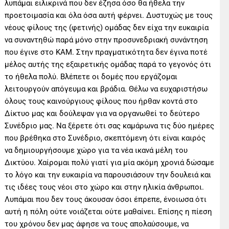
λυπάμαι ειλικρινά που δεν έζησα όσο θα ήθελα την
προετοιμασία και όλα όσα αυτή φέρνει. Δυστυχώς με τους
νέους φίλους της (φετινής) ομάδας δεν είχα την ευκαιρία
να συναντηθώ παρά μόνο στην προσυνεδριακή συνάντηση
που έγινε στο ΚΑΜ. Στην πραγματικότητα δεν έγινα ποτέ
μέλος αυτής της εξαιρετικής ομάδας παρά το γεγονός ότι
το ήθελα πολύ. Βλέπετε οι δομές που εργάζομαι
λειτουργούν απόγευμα και βράδια. Θέλω να ευχαριστήσω
όλους τους καινούργιους φίλους που ήρθαν κοντά στο
Δίκτυο μας και δούλεψαν για να οργανωθεί το δεύτερο
Συνέδριο μας. Να ξέρετε ότι σας καμάρωνα τις δύο ημέρες
που βρέθηκα στο Συνέδριο, σκεπτόμενη ότι είναι καιρός
να δημιουργήσουμε χώρο για τα νέα ικανά μέλη του
Δικτύου. Χαίρομαι πολύ γιατί για μία ακόμη χρονιά δώσαμε
το λόγο και την ευκαιρία να παρουσιάσουν την δουλειά και
τις ιδέες τους νέοι στο χώρο και στην ηλικία άνθρωποι.
Λυπάμαι που δεν τους άκουσαν όσοι έπρεπε, ένοιωσα ότι
αυτή η πόλη ούτε νοιάζεται ούτε μαθαίνει. Επίσης η πίεση
του χρόνου δεν μας άφησε να τους απολαύσουμε, να