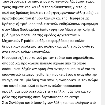
ταυτόχρονα με το επιστημονικό γεγονός λάμβαναν χώρα
τρεις σημαντικές και ιδιαίτερα ελκυστικές για τους
πολίτες δράσεις (πολιτιστικές-ψυχαγωγικές-αθλητικές) με
πρωτοβουλία του Δήμου Χανίων και της Περιφέρειας
Κρήτης: α) τριήμερο πολιτιστικών εκδηλώσεων-αφιέρωμα
στον Μίκη Θεοδωράκη (επίσκεψη του Μίκη στην Κρήτη),
β) διήμερο φεστιβάλ της ομάδας Αρχιτεκτόνων
Μηχανικών P-public με θέμα παρεμβάσεις σε αυλές
δημοτικών σχολείων της πόλης» και αθλητικούς αγώνες
στο Πάρκο Αγίων Αποστόλων.
Η συμμετοχή του κοινού με τον τρόπο που σημειώθηκε,
σποραδικά, προκάλεσε ποικίλα σχόλια από τα οποία
σκόπιμα επιλέχθηκαν ορισμένα αντιπροσωπευτικά για το
εισαγωγικό κείμενο (editorial), προκειμένου ο αναγνώστης
να σχηματίσει μία δική του άποψη αναφορικά με τον παλμό
του συνεδρίου, αλλά κι έναν εντελώς προσωπικό
προβληματισμό σχετικά με την ενήλικη μάθηση και το
ρόλο της κριτικής συνειδητοποίησης σε αυτήν.
Στο Συνέδριo αυτό ίσως έγιναν λάθη και παραλείψεις από