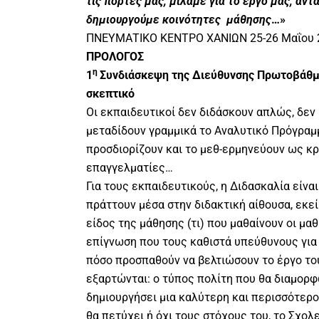
τις πόρτες μας, μιλάμε για το έργο μας, αν
δημιουργούμε κοινότητες μάθησης
…»
ΠΝΕΥΜΑΤΙΚΟ ΚΕΝΤΡΟ ΧΑΝΙΩΝ 25-26 Μαΐου 
ΠΡΟΛΟΓΟΣ
η
1
Συνδιάσκεψη της Διεύθυνσης Πρωτοβάθμι
σκεπτικό
Οι εκπαιδευτικοί δεν διδάσκουν απλώς, δε
μεταδίδουν γραμμικά το Αναλυτικό Πρόγραμμ
προσδιορίζουν και το μεθ-ερμηνεύουν ως κρ
επαγγελματίες…
Για τους εκπαιδευτικούς, η Διδασκαλία είναι
πράττουν μέσα στην διδακτική αίθουσα, εκε
είδος της μάθησης (τι) που μαθαίνουν οι μαθ
επίγνωση που τους καθιστά υπεύθυνους για
πόσο προσπαθούν να βελτιώσουν το έργο του
εξαρτώνται: ο τύπος πολίτη που θα διαμορφ
δημιουργήσει μια καλύτερη και περισσότερο 
θα πετύχει ή όχι τους στόχους του, το Σχολ