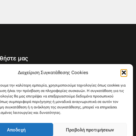
θήστε μας
Y
Διαχείριση Συγκατάθεσης Cookies
o
u
χουμε την καλύτερη εμπειρία, χρησιμοποιούμε τεχνολογίες όπως cookies για
υση ή/και την πρόσβαση σε πληροφορίες συσκευών. Η συγκατάθεση για τις
t
νολογίες θα μας επιτρέψει να επεξεργαστούμε δεδομένα προσωπικού
u
όπως συμπεριφορά περιήγησης ή μοναδικά αναγνωριστικά σε αυτόν τον
b
 μη συγκατάθεση ή η ανάκληση της συγκατάθεσης, μπορεί να επηρεάσει
e
ισμένες λειτουργίες και δυνατότητες.
Αποδοχή
Προβολή προτιμήσεων