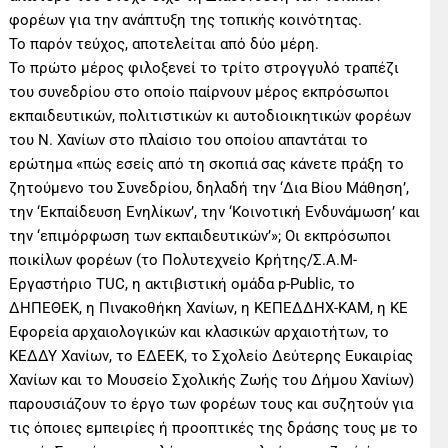
φορέων για την ανάπτυξη της τοπικής κοινότητας.
Το παρόν τεύχος, αποτελείται από δύο μέρη.
Το πρώτο μέρος φιλοξενεί το τρίτο στρογγυλό τραπέζι
του συνεδρίου στο οποίο παίρνουν μέρος εκπρόσωποι
εκπαιδευτικών, πολιτιστικών κι αυτοδιοικητικών φορέων
του Ν. Χανίων στο πλαίσιο του οποίου απαντάται το
ερώτημα «πώς εσείς από τη σκοπιά σας κάνετε πράξη το
ζητούμενο του Συνεδρίου, δηλαδή την ‘Δια Βίου Μάθηση’,
την ‘Εκπαίδευση Ενηλίκων’, την ‘Κοινοτική Ενδυνάμωση’ και
την ‘επιμόρφωση των εκπαιδευτικών’»; Οι εκπρόσωποι
ποικίλων φορέων (το Πολυτεχνείο Κρήτης/Σ.Α.Μ-
Εργαστήριο TUC, η ακτιβιστική ομάδα p-Public, το
ΔΗΠΕΘΕΚ, η Πινακοθήκη Χανίων, η ΚΕΠΕΔΔΗΧ-ΚΑΜ, η ΚΕ
Εφορεία αρχαιολογικών και κλασικών αρχαιοτήτων, το
ΚΕΔΔΥ Χανίων, το ΕΔΕΕΚ, το Σχολείο Δεύτερης Ευκαιρίας
Χανίων και το Μουσείο Σχολικής Ζωής του Δήμου Χανίων)
παρουσιάζουν το έργο των φορέων τους και συζητούν για
τις όποιες εμπειρίες ή προοπτικές της δράσης τους με το