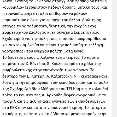
κοινό. Σκοπός του εν λόγω στρογγυλού τραπεζιού ήταν η
«συνομιλία» ξεχωριστών πεδίων δράσης, μεταξύ τους, και
η «συναπόφαση» ότι όλοι επιθυμούν να μάθουν
περισσότερα ο ένας για το έργο του άλλου. Απώτερος
στόχος το να τολμήσουν, δυνητικά, την έναρξη ενός
Συμμετοχικού Διαλόγου κι εν συνεχεία Συμμετοχικού
Σχεδιασμού για την πόλη τους, ο οποίος μακροπρόθεσμα
και συντονισμένα θα επιφέρει την πολυπόθητη «αλλαγή
νοοτροπίας» του ενεργού πολίτη …στα Χανιά.
Το δεύτερο μέρος φιλοξενεί εννιά κείμενα. Το πρώτο
κείμενο των Χ. Βάντζου, Θ. Κούλα αφορά στο ρόλο της
συμβουλευτικής στην επανένταξη των ανέργων. Το
δεύτερο των Ε. Κατέρη, Α. Καλαϊτζάκη, Ν. Γκερτσάκη κάνει
λόγο για την επιμόρφωση των εκπαιδευτικών και το ρόλο
της Σχολής Διά Βίου Μάθησης του ΤΕΙ Κρήτης. Ακολουθεί
τρίτο το κείμενο της Α. Αρκούδη-Βαφέα αναφορικά με το
προφίλ και τις μαθησιακές ανάγκες των εκπαιδευομένων
στα ΚΕΚ πριν και μετά την οικονομική κρίση. Το τέταρτο,
το πέμπτο, το έκτο και το έβδομο κείμενο αφορούν στην