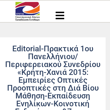
Μετάβαση
στο
περιεχόμενο
Editorial-Πρακτικά 1ου
Πανελλήνιου/
Περιφερειακού Συνεδρίου
«Κρήτη-Χανιά 2015:
Εμπειρίες Οπτικές
Προοπτικές στη Διά Βίου
Μάθηση-Εκπαίδευση
Ενηλίκων-Κοινοτική