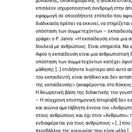
μοναδικής, ολοκληρωμένης ή αποκλειστικής λ
επιπλέον ισχυροποιητική συνδρομή στην άπο
εφαρμογή σε οποιοδήποτε επίπεδο που αφο
διαδικασία πρέπει να εκκινεί, να στηρίζεται
υπόσταση των συμμετεχόντων – εκπαιδευό
γράφει ο P. Jarvis: «Η εκπαίδευση είναι μια 
δουλειά με ανθρώπους. Είναι υπηρεσία. Να 
Αφού η εκπαίδευση είναι μια ανθρωπιστική 
υπόσταση των συμμετεχόντων κατέχει ύψιστ
μάθησης […] οτιδήποτε λιγότερο από αυτό α
του εκπαιδευτή, είναι ανήθικο και δεν αντα
της εκπαίδευσης» (αναφέρονται στο Κόκκος 2
Η θεωρητική βάση της διδακτικής του γνωστ
– Η σύγχρονη επιστημονική Ιστορία[4] δεν ε
και αιώνια αμετάβλητη έννοια του «Ανθρώπο
στους ανθρώπους και όχι στον «Άνθρωπο»: η
ενδιαφέρεται για τους ανθρώπους « […] που 
περιβάλλον της κοινωνίας που είναι μέλη [