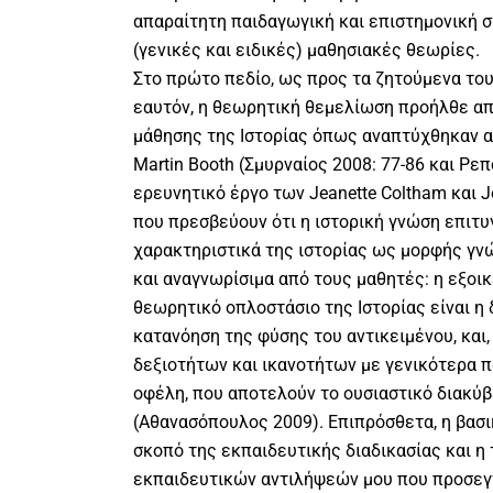
απαραίτητη παιδαγωγική και επιστημονική σ
(γενικές και ειδικές) μαθησιακές θεωρίες.
Στο πρώτο πεδίο, ως προς τα ζητούμενα του
εαυτόν, η θεωρητική θεμελίωση προήλθε απ
μάθησης της Ιστορίας όπως αναπτύχθηκαν α
Martin Booth (Σμυρναίος 2008: 77-86 και Ρεπ
ερευνητικό έργο των Jeanette Coltham και J
που πρεσβεύουν ότι η ιστορική γνώση επιτυγ
χαρακτηριστικά της ιστορίας ως μορφής γν
και αναγνωρίσιμα από τους μαθητές: η εξοι
θεωρητικό οπλοστάσιο της Ιστορίας είναι η 
κατανόηση της φύσης του αντικειμένου, και,
δεξιοτήτων και ικανοτήτων με γενικότερα πα
οφέλη, που αποτελούν το ουσιαστικό διακύ
(Αθανασόπουλος 2009). Επιπρόσθετα, η βασι
σκοπό της εκπαιδευτικής διαδικασίας και η
εκπαιδευτικών αντιλήψεών μου που προσεγγί