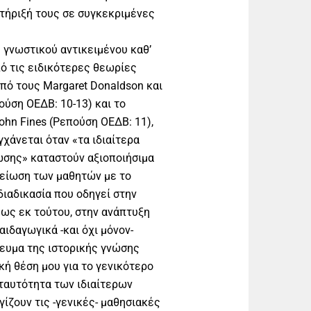
τήριξή τους σε συγκεκριμένες
 γνωστικού αντικειμένου καθ’
ό τις ειδικότερες θεωρίες
πό τους Margaret Donaldson και
ούση ΟΕΔΒ: 10-13) και το
ohn Fines (Ρεπούση ΟΕΔΒ: 11),
χάνεται όταν «τα ιδιαίτερα
ώσης» καταστούν αξιοποιήσιμα
κείωση των μαθητών με το
διαδικασία που οδηγεί στην
 ως εκ τούτου, στην ανάπτυξη
ιδαγωγικά -και όχι μόνον-
βευμα της ιστορικής γνώσης
κή θέση μου για το γενικότερο
 ταυτότητα των ιδιαίτερων
ζουν τις -γενικές- μαθησιακές