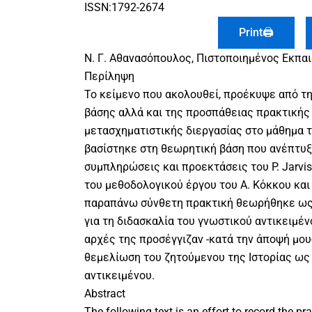
ISSN:1792-2674
Print🖨
Ν. Γ. Αθανασόπουλος, Πιστοποιημένος Εκπα
Περίληψη
Το κείμενο που ακολουθεί, προέκυψε από τ
βάσης αλλά και της προσπάθειας πρακτικής
μετασχηματιστικής διεργασίας στο μάθημα τ
βασίστηκε στη θεωρητική βάση που ανέπτυξε
συμπληρώσεις και προεκτάσεις του P. Jarvi
του μεθοδολογικού έργου του Α. Κόκκου και
παραπάνω σύνθετη πρακτική θεωρήθηκε ως
για τη διδασκαλία του γνωστικού αντικειμέν
αρχές της προσέγγιζαν -κατά την άποψή μου
θεμελίωση του ζητούμενου της Ιστορίας ως
αντικειμένου.
Abstract
Τhe following text is an effort to record the pr