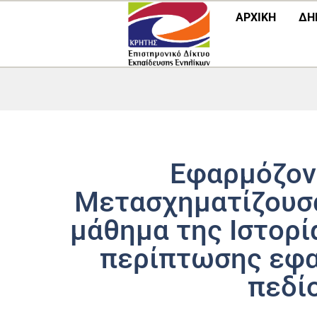
Μετάβαση
ΑΡΧΙΚΗ
ΔΗ
στο
περιεχόμενο
Εφαρμόζον
Μετασχηματίζουσ
μάθημα της Ιστορί
περίπτωσης εφα
πεδί