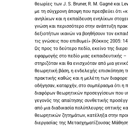
θεωρίες των J. S. Bruner, R. M. Gagné και L
με τη σύγχρονη άποψη που πρεσβεύει ότι «
ανηλίκων και η εκπαίδευση ενηλίκων στοχε
γνώση και περισσότερο στην ανάπτυξη πρα
δεξιοτήτων ικανών να βοηθήσουν τον εκπαι
τις γνώσεις που επιθυμεί» (Κόκκος 2005: 14
Ως προς το δεύτερο πεδίο, εκείνο της διερε
εφαρμογής στο πεδίο μιας εκπαιδευτικής – 
στηριζόταν και θα ενισχυόταν από μια γενικ
θεωρητική βάση, η ενδελεχής επισκόπηση τη
πρακτικής καθώς και η μελέτη των διαφορ
οδήγησαν, καταρχήν, στο συμπέρασμα ότι η
διαφόρων θεωρητικών προσεγγίσεων που υπ
γεγονός της απαίτησης συνθετικής προσέγγ
από μια διαδικασία πολύπλευρης οπτικής κ
θεωρητικών ζητημάτων, κατέληξα στην προκ
διεργασίας της Μετασχηματίζουσας Μάθησ