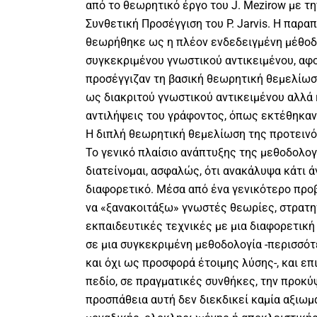
από το θεωρητικό έργο του J. Mezirow με τ
Συνθετική Προσέγγιση του P. Jarvis. Η παρ
θεωρήθηκε ως η πλέον ενδεδειγμένη μέθοδο
συγκεκριμένου γνωστικού αντικειμένου, αφο
προσέγγιζαν τη βασική θεωρητική θεμελίωσ
ως διακριτού γνωστικού αντικειμένου αλλά 
αντιλήψεις του γράφοντος, όπως εκτέθηκα
Η διπλή θεωρητική θεμελίωση της προτειν
Το γενικό πλαίσιο ανάπτυξης της μεθοδολογί
διατείνομαι, ασφαλώς, ότι ανακάλυψα κάτι 
διαφορετικό. Μέσα από ένα γενικότερο προ
να «ξανακοιτάξω» γνωστές θεωρίες, στρατη
εκπαιδευτικές τεχνικές με μια διαφορετική 
σε μια συγκεκριμένη μεθοδολογία -περισσό
και όχι ως προσφορά έτοιμης λύσης-, και ε
πεδίο, σε πραγματικές συνθήκες, την προκ
προσπάθεια αυτή δεν διεκδικεί καμία αξιωμ