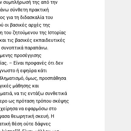
ην συμπλήρωσή της από την
απάνω σύνθετη πρακτική
ς για τη διδασκαλία του
ύ οι βασικές αρχές της
η του ζητούμενου της Ιστορίας
και τις βασικές εκπαιδευτικές
ν συνοπτικά παραπάνω.
όμενης προσέγγισης
ας. – Είναι προφανές ότι δεν
άγνωστο ή εφηύρα κάτι
βληματισμό, όμως, προσπάθησα
γικές μάθησης και
ματιά, να τις εντάξω συνθετικά
τερο ως πρόταση τρόπου σκέψης
πιχείρησα να εφαρμόσω στο
ύψασα θεωρητική σκευή. Η
ατική θέση ούτε δάφνες