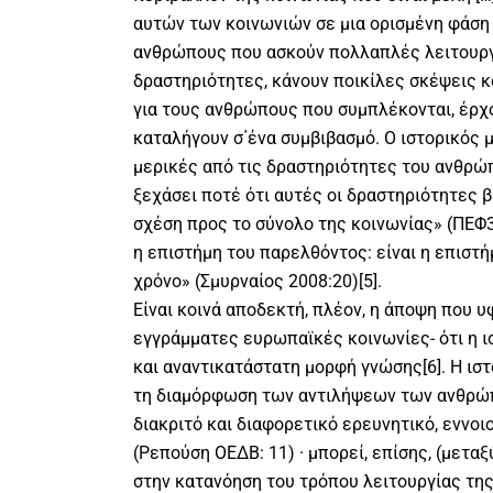
αυτών των κοινωνιών σε μια ορισμένη φάση 
ανθρώπους που ασκούν πολλαπλές λειτουργ
δραστηριότητες, κάνουν ποικίλες σκέψεις κ
για τους ανθρώπους που συμπλέκονται, έρχο
καταλήγουν σ΄ένα συμβιβασμό. Ο ιστορικός μ
μερικές από τις δραστηριότητες του ανθρώπο
ξεχάσει ποτέ ότι αυτές οι δραστηριότητες β
σχέση προς το σύνολο της κοινωνίας» (ΠΕΦ3 1
η επιστήμη του παρελθόντος: είναι η επισ
χρόνο» (Σμυρναίος 2008:20)[5].
Είναι κοινά αποδεκτή, πλέον, η άποψη που υφ
εγγράμματες ευρωπαϊκές κοινωνίες- ότι η ισ
και αναντικατάστατη μορφή γνώσης[6]. Η ιστ
τη διαμόρφωση των αντιλήψεων των ανθρώπ
διακριτό και διαφορετικό ερευνητικό, εννοι
(Ρεπούση ΟΕΔΒ: 11) · μπορεί, επίσης, (μετα
στην κατανόηση του τρόπου λειτουργίας της