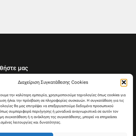
θήστε μας
Y
Διαχείριση Συγκατάθεσης Cookies
o
u
χουμε την καλύτερη εμπειρία, χρησιμοποιούμε τεχνολογίες όπως cookies για
υση ή/και την πρόσβαση σε πληροφορίες συσκευών. Η συγκατάθεση για τις
t
νολογίες θα μας επιτρέψει να επεξεργαστούμε δεδομένα προσωπικού
u
όπως συμπεριφορά περιήγησης ή μοναδικά αναγνωριστικά σε αυτόν τον
b
 μη συγκατάθεση ή η ανάκληση της συγκατάθεσης, μπορεί να επηρεάσει
e
ισμένες λειτουργίες και δυνατότητες.