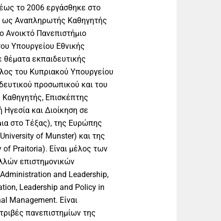
 έως το 2006 εργάσθηκε στο
ε ως Αναπληρωτής Καθηγητής
το Ανοικτό Πανεπιστήμιο
ου Υπουργείου Εθνικής
ε θέματα εκπαιδευτικής
υλος του Κυπριακού Υπουργείου
ιδευτικού προσωπικού και του
ς Καθηγητής, Επισκέπτης
 Ηγεσία και Διοίκηση σε
ια στο Τέξας), της Ευρώπης
University of Munster) και της
y of Praitoria). Είναι μέλος των
λλών επιστημονικών
dministration and Leadership,
ation, Leadership and Policy in
onal Management. Είναι
ατριβές πανεπιστημίων της