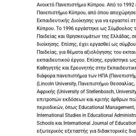
Ανοικτό Πανεπιστήμιο Κύπρου. Από το 1992
Πανεπιστήμιο Kύπρου, από όπου αποχώρησ
Εκπαιδευτικής Διοίκησης για να εργαστεί σ
Κύπρου. Το 1996 εργάστηκε ως Σύμβουλος τ
Παιδείας και Θρησκευμάτων της Ελλάδας, σ
διοίκησης. Επίσης, έχει εργασθεί ως σύμβο
Παιδείας, για θέματα αξιολόγησης του εκπα
εκπαιδευτικού έργου. Επίσης, εργάστηκε ω
Καθηγητής και Ερευνητής στην Εκπαιδευτική
διάφορα πανεπιστήμια των ΗΠΑ (Πανεπιστήμ
(Lincoln University, Πανεπιστήμιο Θεσσαλίας, 
Αφρικής (University of Stellenbosch, Universit
επιτροπών εκδόσεων και κριτής άρθρων πο
περιοδικών, όπως Educational Management, A
International Studies in Educational Administr
Schools και International Journal of Educati
εξωτερικός εξεταστής για διδακτορικές δι