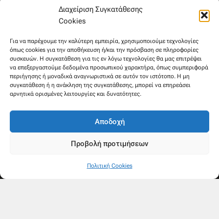
6981654994
Διαχείριση Συγκατάθεσης
6945533346
Cookies
Στρατηγού Μακρυγιάννη 38, Χαλέπα
Για να παρέχουμε την καλύτερη εμπειρία, χρησιμοποιούμε τεχνολογίες
όπως cookies για την αποθήκευση ή/και την πρόσβαση σε πληροφορίες
συσκευών. Η συγκατάθεση για τις εν λόγω τεχνολογίες θα μας επιτρέψει
να επεξεργαστούμε δεδομένα προσωπικού χαρακτήρα, όπως συμπεριφορά
περιήγησης ή μοναδικά αναγνωριστικά σε αυτόν τον ιστότοπο. Η μη
συγκατάθεση ή η ανάκληση της συγκατάθεσης, μπορεί να επηρεάσει
αρνητικά ορισμένες λειτουργίες και δυνατότητες.
Αποδοχή
Προβολή προτιμήσεων
Πολιτική Cookies