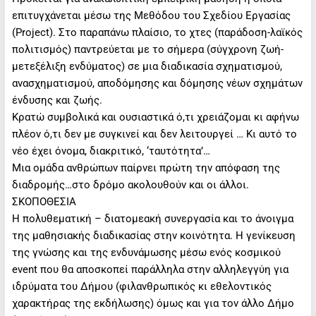
επιτυγχάνεται μέσω της Μεθόδου του Σχεδίου Εργασίας
(Project). Στο παραπάνω πλαίσιο, το χτες (παράδοση-λαϊκός
πολιτισμός) παντρεύεται με το σήμερα (σύγχρονη ζωή-
μετεξέλιξη ενδύματος) σε μια διαδικασία σχηματισμού,
ανασχηματισμού, αποδόμησης και δόμησης νέων σχημάτων
ένδυσης και ζωής.
Κρατώ συμβολικά και ουσιαστικά ό,τι χρειάζομαι κι αφήνω
πλέον ό,τι δεν με συγκινεί και δεν λειτουργεί … Κι αυτό το
νέο έχει όνομα, διακριτικό, ‘ταυτότητα’…
Μια ομάδα ανθρώπων παίρνει πρώτη την απόφαση της
διαδρομής…στο δρόμο ακολουθούν και οι άλλοι.
ΣΚΟΠΟΘΕΣΙΑ
Η πολυθεματική – διατομεακή συνεργασία και το άνοιγμα
της μαθησιακής διαδικασίας στην κοινότητα. Η γενίκευση
της γνώσης και της ενδυνάμωσης μέσω ενός κοσμικού
event που θα αποσκοπεί παράλληλα στην αλληλεγγύη για
ιδρύματα του Δήμου (φιλανθρωπικός κι εθελοντικός
χαρακτήρας της εκδήλωσης) όμως και για τον άλλο Δήμο