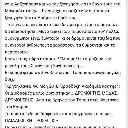
να φιλοξενήσουν και να τον ξεναγήσουν στο έργο τους «το
Μονοπάτι τους» … Εν συνεχεία αποζητούν οι ίδιοι να
ξεναγηθούν στο Δρόμο το δικό του …
Τότε γίνεται αντιληπτό πως δεν μετρά τίνος το μονοπάτι
θα επικρατήσει…Μόνο αρκεί που τα μονοπάτια είν’ πολλά,
οι άνθρωποι είναι ζωντανοί, κι οι δρόμοι είναι ταξίδια που
οι ενεργοί ανθρώποι τα χαράσσουν, τα θυμούνται και τα
περπατούνε…
Και να τους τώρα έτοιμοι…! Όλοι μαζί ετοιμάζουν την
μεγάλη τους Συνάντηση-Συνδιάσκεψη …
Εκεί που φτάσανε λίγο δεν είναι …Τόσο που κάνανε μεγάλη
δόξα!
“Κρήτη-Χανιά, 4-6 Μάη 2018, Όρθόδοξη Ακαδημία Κρήτης” :
Οι Διαδρομές μόλις φωτίστηκαν … ΔΡΟΜΟΙ ΤΗΣ ΜΟΔΑΣ,
ΔΡΟΜΟΙ ΖΩΗΣ…Από τις Κρήνες του Τόπου στις Φοντάνες
του Κόσμου …
Το πρώτο ένδυμα διαφαίνεται και διαγράφει το σώμα …
ΠΑΙΔΑΓΩΓΙΚΗ ΠΡΟΣΕΓΓΙΣΗ
Πρόκειται για ανακαλυπτική-εμπειρική μάθηση η οποία