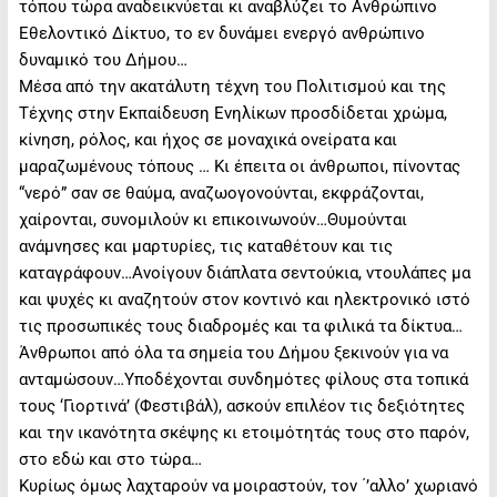
τόπου τώρα αναδεικνύεται κι αναβλύζει το Ανθρώπινο
Εθελοντικό Δίκτυο, το εν δυνάμει ενεργό ανθρώπινο
δυναμικό του Δήμου…
Μέσα από την ακατάλυτη τέχνη του Πολιτισμού και της
Τέχνης στην Εκπαίδευση Ενηλίκων προσδίδεται χρώμα,
κίνηση, ρόλος, και ήχος σε μοναχικά ονείρατα και
μαραζωμένους τόπους … Κι έπειτα οι άνθρωποι, πίνοντας
“νερό” σαν σε θαύμα, αναζωογονούνται, εκφράζονται,
χαίρονται, συνομιλούν κι επικοινωνούν…Θυμούνται
ανάμνησες και μαρτυρίες, τις καταθέτουν και τις
καταγράφουν…Ανοίγουν διάπλατα σεντούκια, ντουλάπες μα
και ψυχές κι αναζητούν στον κοντινό και ηλεκτρονικό ιστό
τις προσωπικές τους διαδρομές και τα φιλικά τα δίκτυα…
Άνθρωποι από όλα τα σημεία του Δήμου ξεκινούν για να
ανταμώσουν…Υποδέχονται συνδημότες φίλους στα τοπικά
τους ‘Γιορτινά’ (Φεστιβάλ), ασκούν επιλέον τις δεξιότητες
και την ικανότητα σκέψης κι ετοιμότητάς τους στο παρόν,
στο εδώ και στο τώρα…
Κυρίως όμως λαχταρούν να μοιραστούν, τον ΄’αλλο’ χωριανό