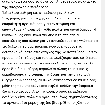
ανταποκρίνεται όσο το δυνατόν πληρέστερα στις ανάγκες
της σύγχρονης εκπαίδευσης.
1.Δια βίου μάθηση και εκπαίδευση ενηλίκων
Στις μέρες μας, η συνεχής εκπαίδευση θεωρείται
απαραίτητη προϋπόθεση για την ατομική και
επαγγελματική ανάπτυξη κάθε πολίτη και εργαζόμενου. Η
κοινωνία μας είναι πολύ πιο σύνθετη από παλιά,
απαιτώντας από όλους μας να ανανεώνουμε τις γνώσεις και
τις δεξιότητές μας, προκειμένου να μπορούμε να
ανταποκρινόμαστε στις ανάγκες της, να αναπτύσσουμε την
προσωπικότητά μας και να διασφαλίζουμε- όσο αυτό είναι
εφικτό- την κοινωνική και επαγγελματική μας ένταξη. Ο
όρος δια βίου μάθηση περικλείει όλους τους τύπους
εκπαίδευσης, την τυπική, την άτυπη και την μη τυπική
(Βεργίδης & Καραλής, 2004) και αναφέρεται σε κάθε είδος
μάθησης που μπορεί να αποκτηθεί καθόλη την διάρκεια
ζωής του ατόμου. Από την άλλη, ο όρος εκπαίδευση
ενηλίκων είναι πολύ πιο οριοθετημένος, σηματοδοτώντας
το οργανωμένο μέρος της διά βίου μάθησης (Κόκκος,