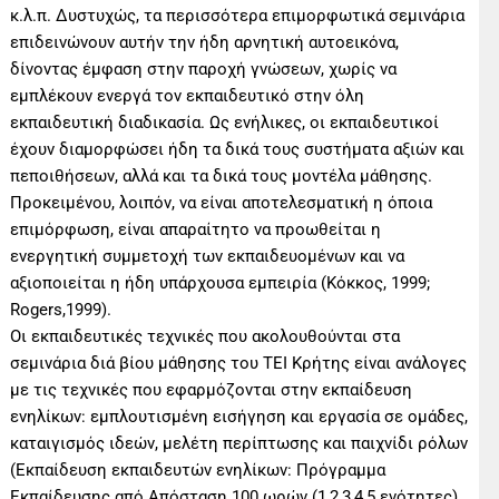
κ.λ.π. Δυστυχώς, τα περισσότερα επιμορφωτικά σεμινάρια
επιδεινώνουν αυτήν την ήδη αρνητική αυτοεικόνα,
δίνοντας έμφαση στην παροχή γνώσεων, χωρίς να
εμπλέκουν ενεργά τον εκπαιδευτικό στην όλη
εκπαιδευτική διαδικασία. Ως ενήλικες, οι εκπαιδευτικοί
έχουν διαμορφώσει ήδη τα δικά τους συστήματα αξιών και
πεποιθήσεων, αλλά και τα δικά τους μοντέλα μάθησης.
Προκειμένου, λοιπόν, να είναι αποτελεσματική η όποια
επιμόρφωση, είναι απαραίτητο να προωθείται η
ενεργητική συμμετοχή των εκπαιδευομένων και να
αξιοποιείται η ήδη υπάρχουσα εμπειρία (Κόκκος, 1999;
Rogers,1999).
Οι εκπαιδευτικές τεχνικές που ακολουθούνται στα
σεμινάρια διά βίου μάθησης του ΤΕΙ Κρήτης είναι ανάλογες
με τις τεχνικές που εφαρμόζονται στην εκπαίδευση
ενηλίκων: εμπλουτισμένη εισήγηση και εργασία σε ομάδες,
καταιγισμός ιδεών, μελέτη περίπτωσης και παιχνίδι ρόλων
(Εκπαίδευση εκπαιδευτών ενηλίκων: Πρόγραμμα
Εκπαίδευσης από Απόσταση 100 ωρών (1,2,3,4,5 ενότητες),