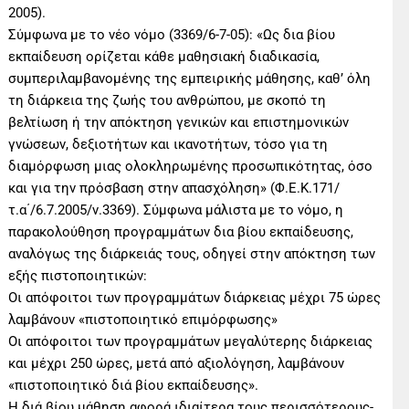
2005).
Σύμφωνα με το νέο νόμο (3369/6-7-05): «Ως δια βίου
εκπαίδευση ορίζεται κάθε μαθησιακή διαδικασία,
συμπεριλαμβανομένης της εμπειρικής μάθησης, καθ’ όλη
τη διάρκεια της ζωής του ανθρώπου, με σκοπό τη
βελτίωση ή την απόκτηση γενικών και επιστημονικών
γνώσεων, δεξιοτήτων και ικανοτήτων, τόσο για τη
διαμόρφωση μιας ολοκληρωμένης προσωπικότητας, όσο
και για την πρόσβαση στην απασχόληση» (Φ.Ε.Κ.171/
τ.α΄/6.7.2005/ν.3369). Σύμφωνα μάλιστα με το νόμο, η
παρακολούθηση προγραμμάτων δια βίου εκπαίδευσης,
αναλόγως της διάρκειάς τους, οδηγεί στην απόκτηση των
εξής πιστοποιητικών:
Οι απόφοιτοι των προγραμμάτων διάρκειας μέχρι 75 ώρες
λαμβάνουν «πιστοποιητικό επιμόρφωσης»
Οι απόφοιτοι των προγραμμάτων μεγαλύτερης διάρκειας
και μέχρι 250 ώρες, μετά από αξιολόγηση, λαμβάνουν
«πιστοποιητικό διά βίου εκπαίδευσης».
Η διά βίου μάθηση αφορά ιδιαίτερα τους περισσότερους-