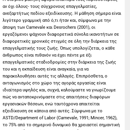
αν όχι όλους- τους σύγχρονους επαγγελματίες,
ανεξαρτήτως πεδίου εξειδίκευσης. Η µάθηση σήµερα είναι
λιγότερο γραµµική από ό,τι ήταν και, σύμφωνα με την
άποψη των Carnevale και Desrochers (2001), οι
εργαζόµενοι ψάχνουν διαφορετικά σύνολα ικανοτήτων σε
διαφορετικές χρονικές στιγµές σε όλη την διάρκεια της
επαγγελµατικής τους ζωής. Όπως υπολογίζεται, ο κάθε
άνθρωπος είναι πιθανόν να έχει πέντε µε έξι
επαγγελµατικές σταδιοδροµίες στην διάρκεια της ζωής
του και η εκπαίδευση είναι αναγκαία, για να
παρακολουθήσει αυτές τις αλλαγές. Επιπρόσθετα, ο
ανταγωνισμός στο χώρο της αγοράς εργασίας είναι
ιδιαίτερα υψηλός και, συχνά, καλούμαστε να γνωρίζουμε
πώς να ανταποκρινόμαστε στις απαιτήσεις διαφόρων
εργασιακών θέσεων, ενώ ταυτόχρονα απαιτείται
εξειδίκευση σε κάποια από αυτές. Σύμφωνα με το
ASTD/Department of Labor (Carnevale, 1991; Mincer, 1962),
το 75% από το σηµερινό δυναµικό θα χρειαστεί σηµαντική