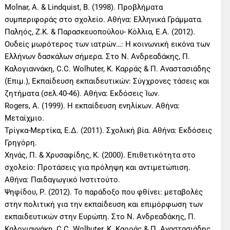
Molnar, A. & Lindquist, B. (1998). Προβλήματα
συμπεριφοράς στο σχολείο. Αθήνα: Ελληνικά Γράμματα.
Παληός, Ζ.Κ. & Παρασκευοπούλου- Κόλλια, Ε.Α. (2012).
Ουδείς μωρότερος των ιατρών…: Η κοινωνική εικόνα των
Ελλήνων δασκάλων σήμερα. Στο Ν. Ανδρεαδάκης, Π.
Καλογιαννάκη, C.C. Wolhuter, Κ. Καρράς & Π. Αναστασιάδης
(Επιμ.), Εκπαίδευση εκπαιδευτικών: Σύγχρονες τάσεις και
ζητήματα (σελ.40-46). Αθήνα: Εκδόσεις Ίων.
Rogers, A. (1999). Η εκπαίδευση ενηλίκων. Αθήνα:
Μεταίχμιο.
Τρίγκα-Μερτίκα, Ε.Δ. (2011). Σχολική βία. Αθήνα: Εκδόσεις
Γρηγόρη.
Χηνάς, Π. & Χρυσαφίδης, Κ. (2000). Επιθετικότητα στο
σχολείο: Προτάσεις για πρόληψη και αντιμετώπιση.
Αθήνα: Παιδαγωγικό Ινστιτούτο.
Ψηφίδου, Ρ. (2012). Το παράδοξο που φθίνει: μεταβολές
στην πολιτική για την εκπαίδευση και επιμόρφωση των
εκπαιδευτικών στην Ευρώπη. Στο Ν. Ανδρεαδάκης, Π.
Καλογιαννάκη, C.C. Wolhuter, Κ. Καρράς & Π. Αναστασιάδης