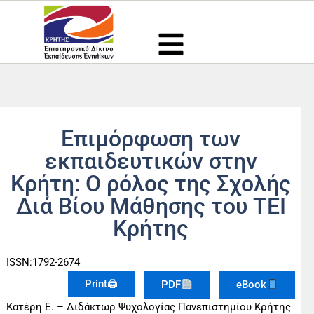
Μετάβαση
στο
περιεχόμενο
Επιμόρφωση των
εκπαιδευτικών στην
Κρήτη: Ο ρόλος της Σχολής
Διά Βίου Μάθησης του ΤΕΙ
Κρήτης
ISSN:1792-2674
Print🖨
PDF
eBook
Κατέρη Ε. – Διδάκτωρ Ψυχολογίας Πανεπιστημίου Κρήτης