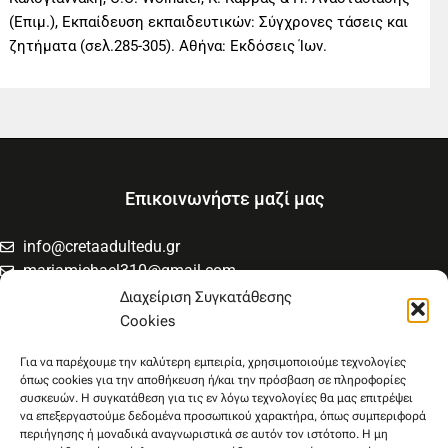
(Επιμ.), Εκπαίδευση εκπαιδευτικών: Σύγχρονες τάσεις και
ζητήματα (σελ.285-305). Αθήνα: Εκδόσεις Ίων.
Επικοινωνήστε μαζί μας
info@cretaadultedu.gr
mariamichael310@gmail.com
6981654994
Διαχείριση Συγκατάθεσης
6945533346
Cookies
Στρατηγού Μακρυγιάννη 38, Χαλέπα
Για να παρέχουμε την καλύτερη εμπειρία, χρησιμοποιούμε τεχνολογίες
όπως cookies για την αποθήκευση ή/και την πρόσβαση σε πληροφορίες
συσκευών. Η συγκατάθεση για τις εν λόγω τεχνολογίες θα μας επιτρέψει
να επεξεργαστούμε δεδομένα προσωπικού χαρακτήρα, όπως συμπεριφορά
περιήγησης ή μοναδικά αναγνωριστικά σε αυτόν τον ιστότοπο. Η μη