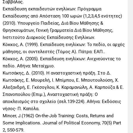
Σαββάλας.
Εκπαίδευση εκπαιδευτών ενηλίκων: Πρόγραμμα
Εκπαίδευσης από Απόσταση 100 ωρών (1,2,3,4,5 ενότητες)
(2010). Υπουργείο Παιδείας, Διά Βίου Μάθησης &
Θρησκευμάτων, Γενική Γραμματεία Διά Βίου Μάθησης,
Ινστιτούτο Διαρκούς Εκπαίδευσης Ενηλίκων.
Κόκκος, Α. (1999). Εκπαίδευση ενηλίκων: Το πεδίο, οι αρχές
μάθησης, οι συντελεστές (Τόμος Α). Πάτρα: ΕΑΠ..
Κόκκος, Α. (2005). Εκπαίδευση ενηλίκων: Ανιχνεύοντας το
πεδίο. Αθήνα: Μεταίχμιο.
Κωτσάκης, Δ. (2010). Η αναστοχαστική πράξη. Στο Δ.
Κωτσάκης, Ε. Μουρελή, Ι. Μπίμπου, Ε. Μπουτουλούση, Χ.
Αλεξανδρή, Ε. Γκέσογλου, Κ. Καραμανώλη, Α. Καρπούζα & Ε.
Σπανοπούλου (Επιμ.), Αναστοχαστική πράξη: Ο
αποκλεισμός στο σχολείο (σελ.139-224). Αθήνα: Εκδόσεις
νήσος- Π. Καπόλα.
Mincer, J.(1962) On-the-Job Training: Costs, Returns and
Some Implications. Journal of Political Economy, 70(5) Part
2, S50-S79.