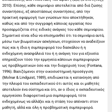
2010). Επίσης, κάθε σεμινάριο αποτελείται από διά ζώσης
συναντήσεις, εξ αποστάσεως συναντήσεις, από την
πρακτική εφαρμογή των γνώσεων που αποκτήθηκαν,
καθώς και από την συγγραφή κάποιας εργασίας που
προσαρμόζεται στις ειδικές ανάγκες του κάθε σεμιναρίου.
Σημαντικό είναι εδώ να επισημανθεί ότι τα σεμινάρια αυτά,
μέσω των βιωματικών ασκήσεων, στοχεύουν να αναδείξουν
πώς και η ίδια η συμπεριφορά του δασκάλου ή η
ενδεχόμενη ανασφάλειά του ή η ανάγκη του για εξουσία
επηρεάζουν τόσο την ερμηνεία κάποιων συμπεριφορών
ως προβληματικών όσο και την διαχείρισή τους (Fontana,
1996). Βασιζόμενοι στην οικοσυστημική προσέγγιση
(Molnar & Lindguist, 1989), επιδιώκεται η κατανόηση από
την πλευρά του εκπαιδευτικού ότι αυτός και οι μαθητές
αποτελούν ένα σύστημα και ότι, αν ο ίδιος ο εκπαιδευτικός
ερμηνεύσει διαφορετικά μια συμπεριφορά, τότε
ενδεχομένως να αλλάξει και η στάση του απέναντι στον
μαθητή, αλλά και όλη η προβληματική συμπεριφορά.