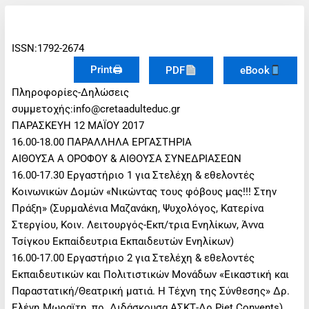
ISSN:1792-2674
Print🖨
PDF
eBook
Πληροφορίες-Δηλώσεις
συμμετοχής:info@cretaadulteduc.gr
ΠΑΡΑΣΚΕΥΗ 12 ΜΑΪΟΥ 2017
16.00-18.00 ΠΑΡΑΛΛΗΛΑ ΕΡΓΑΣΤΗΡΙΑ
ΑΙΘΟΥΣΑ Α ΟΡΟΦΟΥ & ΑΙΘΟΥΣΑ ΣΥΝΕΔΡΙΑΣΕΩΝ
16.00-17.30 Εργαστήριο 1 για Στελέχη & εθελοντές
Κοινωνικών Δομών «Νικώντας τους φόβους μας!!! Στην
Πράξη» (Συρμαλένια Μαζανάκη, Ψυχολόγος, Κατερίνα
Στεργίου, Κοιν. Λειτουργός-Εκπ/τρια Ενηλίκων, Άννα
Τσίγκου Εκπαίδευτρια Εκπαιδευτών Ενηλίκων)
16.00-17.00 Εργαστήριο 2 για Στελέχη & εθελοντές
Εκπαιδευτικών και Πολιτιστικών Μονάδων «Εικαστική και
Παραστατική/Θεατρική ματιά. Η Τέχνη της Σύνθεσης» Δρ.
Ελένη Μωραϊτη, πρ. Διδάσκουσα ΑΣΚΤ-Δρ Piet Convents)