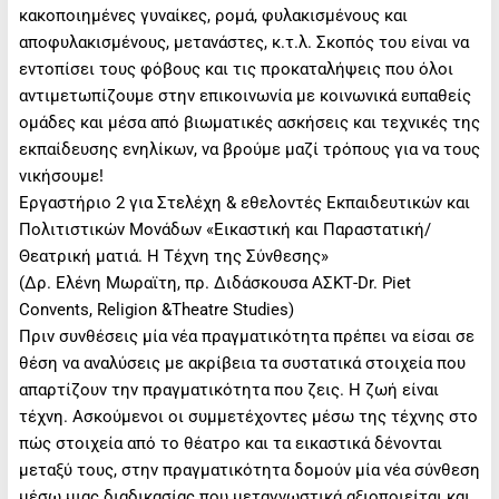
κακοποιημένες γυναίκες, ρομά, φυλακισμένους και
αποφυλακισμένους, μετανάστες, κ.τ.λ. Σκοπός του είναι να
εντοπίσει τους φόβους και τις προκαταλήψεις που όλοι
αντιμετωπίζουμε στην επικοινωνία με κοινωνικά ευπαθείς
ομάδες και μέσα από βιωματικές ασκήσεις και τεχνικές της
εκπαίδευσης ενηλίκων, να βρούμε μαζί τρόπους για να τους
νικήσουμε!
Εργαστήριο 2 για Στελέχη & εθελοντές Εκπαιδευτικών και
Πολιτιστικών Μονάδων «Εικαστική και Παραστατική/
Θεατρική ματιά. Η Τέχνη της Σύνθεσης»
(Δρ. Ελένη Μωραϊτη, πρ. Διδάσκουσα ΑΣΚΤ-Dr. Piet
Convents, Religion &Theatre Studies)
Πριν συνθέσεις μία νέα πραγματικότητα πρέπει να είσαι σε
θέση να αναλύσεις με ακρίβεια τα συστατικά στοιχεία που
απαρτίζουν την πραγματικότητα που ζεις. Η ζωή είναι
τέχνη. Ασκούμενοι οι συμμετέχοντες μέσω της τέχνης στο
πώς στοιχεία από το θέατρο και τα εικαστικά δένονται
μεταξύ τους, στην πραγματικότητα δομούν μία νέα σύνθεση
μέσω μιας διαδικασίας που μεταγνωστικά αξιοποιείται και