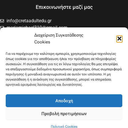
Επικοινωνήστε μαζί μας
info@cretaadultedu.gr
mariamichael310@gmail.com
6981654994
Διαχείριση Συγκατάθεσης
6945533346
Cookies
Στρατηγού Μακρυγιάννη 38, Χαλέπα
Για να παρέχουμε την καλύτερη εμπειρία, χρησιμοποιούμε τεχνολογίες
όπως cookies για την αποθήκευση ή/και την πρόσβαση σε πληροφορίες
συσκευών. Η συγκατάθεση για τις εν λόγω τεχνολογίες θα μας επιτρέψει
να επεξεργαστούμε δεδομένα προσωπικού χαρακτήρα, όπως συμπεριφορά
περιήγησης ή μοναδικά αναγνωριστικά σε αυτόν τον ιστότοπο. Η μη
συγκατάθεση ή η ανάκληση της συγκατάθεσης, μπορεί να επηρεάσει
αρνητικά ορισμένες λειτουργίες και δυνατότητες.
Αποδοχή
Προβολή προτιμήσεων
Πολιτική Cookies