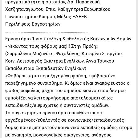
πραγματικότητα ή ουτοπία», Δρ. Παρασκευή
Χατζηπαναγιώτου, Επικ. Καθηγήτρια Ευρωπαϊκού
Πανεπιστημίου Κύπρου, Μέλος ΕΔΕΕΚ
Περιλήψεις Εργαστηρίων
……………………………………………………………………….
Εργαστήριο 1 για Στελέχη & εθελοντές Κοινωνικών Δομών
«Νικώντας τους φόβους μας!!! Στην Πράξη»
(Συρμαλένια Μαζανάκη, Ψυχολόγος, Κατερίνα Στεργίου,
Κοιν. Λειτουργός-Εκπ/τρια Ενηλίκων, Άννα Τσίγκου
Εκπαίδευτρια Εκπαιδευτών Ενηλίκων)
«Φοβάμαι…» μια παρεξηγημένη φράση, «φόβος» ένα
παρεξηγημένο συναίσθημα. Κι όμως είναι αναπόφευκτος ο
φόβος ασφαλώς μέχρι του σημείου εκείνου που δεν μας
εμποδίζει να λειτουργήσουμε αποτελεσματικά ως
εκπαιδευτές/εμψυχωτές ή συντονιστές ομάδων.
Το συγκεκριμένο εργαστήριο απευθύνεται σε
εργαζομένους/εθελοντές σε κοινωνικές/εκπαιδευτικές
δομές που εξυπηρετούν κοινωνικά ευπαθείς ομάδες: άτομα
με αναπηρία, μονογονεϊκές οικογένειες, ανέργους,