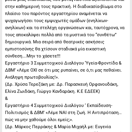
στην καθημερινή τους πρακτική. Η διαδικασία-βίωμα στο
πλαίσιο του παρόντος εργαστηρίου αναμένεται να
ψυχαγωγήσει τους εμψυχωτές ομάδων (ενηλίκων-
ανηλίκων) και τα στελέχη οργανώσεων και, ταυτόχρονα, να
τους αποκαλύψει πολλά από τα μυστικά του “συνθέτω”
δημιουργικά. Μια σειρά από θεατρικές ασκήσεις
εμπιστοσύνης θα χτίσουν σταδιακά μία εικαστική
σύνθεση….Μην το χάσετε!!!
Εργαστήριο 3 Συμμετοχικού Διαλόγου ‘Υγεία-Φροντίδα &
ΔΒΜ’ «Λέμε ΟΧΙ σε ότι μας ρυπαίνει, σε ό,τι μας πεθαίνει.
Ανάληψη πρωτοβουλίας!».
(Δρ. Χρύσα Τερεζάκη με: Δρ. Παρασκευή Ορφανουδάκη,
Ελίνα Ζωιδάκη, Γιώργο Κανδαράκη. Κ.Ε ΕΔΕΕΚ)
&
Εργαστήριο 4 Συμμετοχικού Διαλόγου ‘ Εκπαίδευση-
Πολιτισμός & ΔΒΜ’ «Λέμε ΝΑΙ στη ζωή. Η Αντιπρόταση…
πώς να μην χαθούμε όλοι εμείς;».
(Δρ. Μάρκος Περράκης & Μαρία Μιχαήλ με: Ευγενία