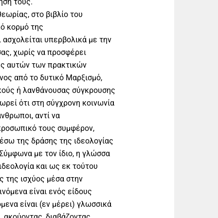
ησή τους.
εωρίας, στο βιβλίο του
κό κορμό της
 ασχολείται υπερβολικά με την
ας, χωρίς να προσφέρει
ης αυτών των πρακτικών
μενος από το δυτικό Μαρξισμό,
ρκούς ή λανθάνουσας σύγκρουσης
ωρεί ότι στη σύγχρονη κοινωνία
άνθρωποι, αντί να
 προσωπικό τους συμφέρον,
µέσω της δράσης της ιδεολογίας
. Σύμφωνα µε τον ίδιο, η γλώσσα
 ιδεολογία και ως εκ τούτου
ς της ισχύος μέσα στην
αινόμενα είναι ενός είδους
μενα είναι (εν μέρει) γλωσσικά
 ακούοντας, διαβάζοντας,