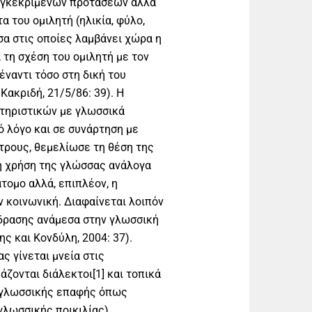
υγκεκριμένων προτάσεων αλλά
α του ομιλητή (ηλικία, φύλο,
σα στις οποίες λαμβάνει χώρα η
 τη σχέση του ομιλητή με τον
έναντι τόσο στη δική του
ακριδή, 21/5/86: 39). Η
τηριστικών με γλωσσικά
ό λόγο και σε συνάρτηση με
ρους, θεμελίωσε τη θέση της
 η χρήση της γλώσσας ανάλογα
άτομο αλλά, επιπλέον, η
κοινωνική. Διαφαίνεται λοιπόν
δρασης ανάμεσα στην γλωσσική
ς και Κονδύλη, 2004: 37).
ς γίνεται μνεία στις
ζονται διάλεκτοι[1] και τοπικά
α γλωσσικής επαφής όπως
λωσσικής ποικιλίας),