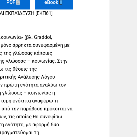
PDF
eBook
Ι ΕΚΠΑΊΔΕΥΣΗ [ΕΚΠ61]
κοινωνία» (βλ. Graddol,
ά μόνο άρρηκτα συνυφασμένη με
ης της γλώσσας κάποιες
ης γλώσσας – κοινωνίας. Στην
ω τις θέσεις της
Κριτικής Ανάλυσης Λόγου
ην πρώτη ενότητα αναλύω τον
η γλώσσας – κοινωνίας η
ύτερη ενότητα αναφέρω τι
 από την παράθεση πρόκειται να
ων, τις οποίες θα συνοψίσω
τη ενότητα, με αφορμή δυο
πραγματεύομαι τη