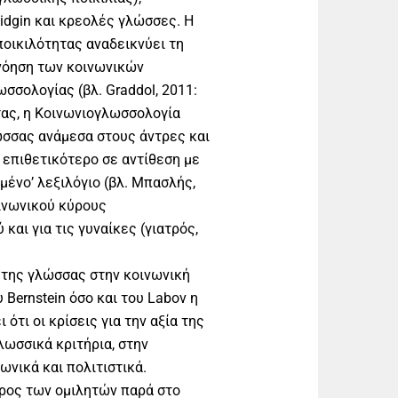
pidgin και κρεολές γλώσσες. Η
οικιλότητας αναδεικνύει τη
νόηση των κοινωνικών
σσολογίας (βλ. Graddol, 2011:
τας, η Κοινωνιογλωσσολογία
ώσσας ανάμεσα στους άντρες και
ο επιθετικότερο σε αντίθεση με
μένο’ λεξιλόγιο (βλ. Μπασλής,
ινωνικού κύρους
και για τις γυναίκες (γιατρός,
 της γλώσσας στην κοινωνική
 Bernstein όσο και του Labov η
τι οι κρίσεις για την αξία της
λωσσικά κριτήρια, στην
ωνικά και πολιτιστικά.
ρος των ομιλητών παρά στο