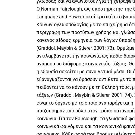
γλώσσας και να αγωνιστούν για τη χειραφέτ
Ο Norman Fairclough, ως υποστηρικτής της θ
Language and Power ασκεί κριτική στο βασι
Κοινωνιογλωσσολογίας με το επιχείρημα ότι
περιγραφή των προτύπων χρήσης και γλώσσ
κανενός είδους ερμηνεία των λόγων ύπαρξ
(Graddol, Maybin & Stierer, 2001: 73). Ορμώ
αντιλαμβάνεται την κοινωνία ως πεδίο δια
ανάμεσα σε διάφορες κοινωνικές τάξεις. Θε
η εξουσία ασκείται µε συναινετικά μέσα. Οι 
εξαναγκάζονται να δράσουν αντίθετα µε το
πείθονται να το κάνουν µε τη θέλησή τους, 
τάξεων (Graddol, Maybin & Stierer, 2001: 74)
είναι το όργανο µε το οποίο αναπαράγεται η
παίζει σημαντικό ρόλο στον τρόπο κατανομή
κοινωνία. Για τον Fairclough, τα γλωσσικά φ
κοινωνικά φαινόμενα και τα κοινωνικά φαινό
φαινόμενα. Κάθε φορά που δρούμε μιλώντας,