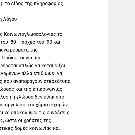
ή): το είδος της πληροφορίας
η Λόγου
ης Κοινωνιογλωσσολογίας το
ου ΄80 – αρχές του ΄90 και
μενα ρεύματα της
 Πρόκειται για μια
αφέρεται απλώς να καταδείξει
ινομένων αλλά επιδιώκει να
ές που αναπαράγουν στερεότυπα
ώσσας και της επικοινωνίας
άλυση η γλώσσα δεν είναι από
αι εργαλείο στα χέρια ισχυρών
ι να αποκαλύψει τις συνδέσεις
ς, ώστε οι χρήστες της
τικές δομές κοινωνίας και