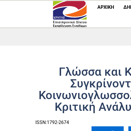
Μετάβαση
ΑΡΧΙΚΗ
ΔΗ
στο
περιεχόμενο
Γλώσσα και Κ
Συγκρίνοντ
Κοινωνιογλωσσολ
Κριτική Ανάλ
ISSN:1792-2674