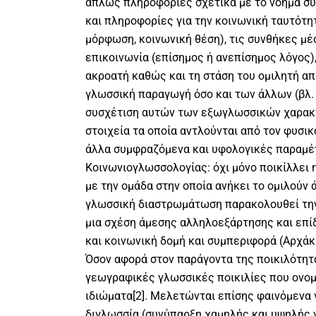
απλώς πληροφορίες σχετικά με το νόημα σ
και πληροφορίες για την κοινωνική ταυτότητ
μόρφωση, κοινωνική θέση), τις συνθήκες μέ
επικοινωνία (επίσημος ή ανεπίσημος λόγος),
ακροατή καθώς και τη στάση του ομιλητή απ
γλωσσική παραγωγή όσο και των άλλων (βλ. Κ
συσχέτιση αυτών των εξωγλωσσικών χαρακ
στοιχεία τα οποία αντλούνται από τον φυσικ
άλλα συμφραζόμενα και υφολογικές παραμέτ
Κοινωνιογλωσσολογίας: όχι μόνο ποικίλλει
με την ομάδα στην οποία ανήκει το ομιλούν 
γλωσσική διαστρωμάτωση παρακολουθεί την 
μια σχέση άμεσης αλληλοεξάρτησης και επί
και κοινωνική δομή και συμπεριφορά (Αρχάκη
Όσον αφορά στον παράγοντα της ποικιλότητα
γεωγραφικές γλωσσικές ποικιλίες που ονομά
ιδιώματα[2]. Μελετώνται επίσης φαινόμεν
διγλωσσία (συνύπαρξη χαμηλής και υψηλής γ