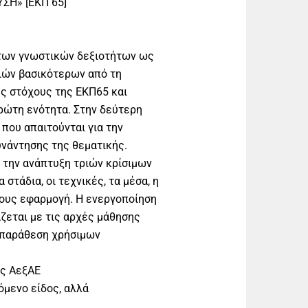
ΣΗ» [ΕΚΠ 65]
 των γνωστικών δεξιοτήτων ως
ριών βασικότερων από τη
υς στόχους της ΕΚΠ65 και
ρώτη ενότητα. Στην δεύτερη
που απαιτούνται για την
υνάντησης της θεματικής.
ό την ανάπτυξη τριών κρίσιμων
στάδια, οι τεχνικές, τα μέσα, η
τους εφαρμογή. Η ενεργοποίηση
εται με τις αρχές μάθησης
 παράθεση χρήσιμων
ης ΑεξΑΕ
όμενο είδος, αλλά