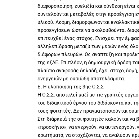
διαφοροποίηση, ευελιξία και σύνθεση είναι 
συντελούνται μεταβολές στην προσέγγιση ε
υλικού. Ακόμη, διαμορφώνονται εναλλακτικέ
προσεγγίσεων ώστε να ακολουθούνται διαφο
επιτευχθεί ένας στόχος. Ενισχύει την έμφασ
αλληλεπίδραση μεταξύ των μερών ενός όλο
διάφορων πλευρών. Ως ανάπτυξη και προέκτ
της εξΑΕ. Επιπλέον, η δημιουργική δράση τα
πλαίσιο αναφοράς δηλαδή, έχει στόχο, δομή
ενεργειών με ουσιώδη αποτελέσματα.
Β. Η υλοποίηση της 3ης Ο.Σ.Σ
Η Ο.Σ.Σ. αποτελεί μαζί με τις γραπτές εργα
του διδακτικού έργου του διδάσκοντα και τ
τους φοιτητές. Δεν πραγματοποιούνται συμ
Στη διάρκειά της οι φοιτητές καλούνται να 
«προσκήνιο», να ενεργούν, να αυτενεργούν, 
ερωτήματα, να στοχάζονται, να αναλύουν κρι