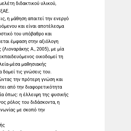
 µελέτη διδακτικού υλικού,
εξΑΕ.
ις, η μάθηση απαιτεί την ενεργό
υόμενου και είναι αποτέλεσμα
ωστικό του υπόβαθρο και
νεται έμφαση στην αξιόλογη
(Λιοναράκης Α., 2005), με μία
 εκπαιδευόμενος οικοδομεί τη
αλεία-μέσα μαθησιακής
α δομεί τις γνώσεις του.
ιώντας την πρότερη γνώση και
τει από την διαφορετικότητα
ία όπως: η έλλειψη της φυσικής
ος ρόλος του διδάσκοντα, η
ινωνίας με σκοπό την
κής