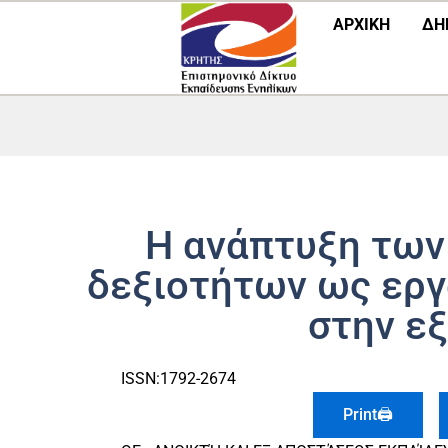
Μετάβαση
ΑΡΧΙΚΗ
ΔΗ
στο
περιεχόμενο
Η ανάπτυξη των
δεξιοτήτων ως εργ
στην ε
ISSN:1792-2674
Print🖨