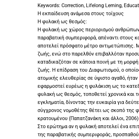
Keywords: Correction, Lifelong Lerning, Educat
Η εκπαίδευση ανάμεσα στους τοίχους
Η φυλακή ως θεσμός:
Η φυλακή ως χώρος περιορισμού ανθρώπων
παραβατική συμπεριφορά, απέναντι στους κα
αποτελεί πρόσφατο μέτρο αντιμετώπισης. Μ
ζωής, ενώ στο παρελθόν επιβαλλόταν προσ
καταδικαζόταν σε κάποια ποινή με τη μορφή
ζωής. Η επίδραση του Διαφωτισμού, ο οποίο
ατομικής ελευθερίας σε ύψιστο αγαθό, ήταν
εφαρμοστεί ευρέως η φυλάκιση ως το κατεξ
φυλακή ως θεσμός, τοποθετεί χρονικά και τ
εγκληματία, δίνοντας την ευκαιρία για δεύτε
σύγχρονος νομοθέτης θέτει ως σκοπό της 
κρατουμένου (Παπατζανάκη και άλλοι, 2006)
Στο ερώτημα αν η φυλακή αποτελεί ένα επι
της παραβατικής συμπεριφοράς, προσπαθούμ