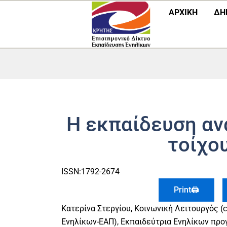
Μετάβαση
ΑΡΧΙΚΗ
ΔΗ
στο
περιεχόμενο
Η εκπαίδευση αν
τοίχο
ISSN:1792-2674
Print🖨
Κατερίνα Στεργίου, Κοινωνική Λειτουργός (
Ενηλίκων-ΕΑΠ), Εκπαιδεύτρια Ενηλίκων πρ