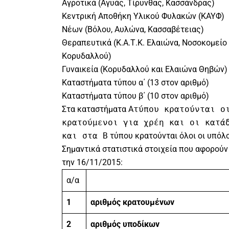
Αγροτικά (Αγυάς, Τίρυνθας, Κασσάνδρας)
Κεντρική Αποθήκη Υλικού Φυλακών (ΚΑΥΦ)
Νέων (Βόλου, Αυλώνα, Κασσαβέτειας)
Θεραπευτικά (Κ.Α.Τ.Κ. Ελαιώνα, Νοσοκομείο
Κορυδαλλού)
Γυναικεία (Κορυδαλλού και Ελαιώνα Θηβών)
Καταστήματα τύπου α΄ (13 στον αριθμό)
Καταστήματα τύπου β΄ (10 στον αριθμό)
Στα καταστήματα Α
τύπου κρατούνται ο
κρατούμενοι για χρέη και οι κατά
και στα Β
τύπου κρατούνται όλοι οι υπόλο
Σημαντικά στατιστικά στοιχεία που αφορούν
την 16/11/2015:
α/α
1
αριθμός κρατουμένων
2
αριθμός υποδίκων