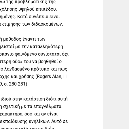
όγω της προβληματικής της
σχόλησης υψηλού επιπέδου,
ημένης. Κατά συνέπεια είναι
-εκτίμησης των διδασκομένων,
ή μέθοδος έναντι των
ηλιστεί με την καταλληλότερη
σπάνιο φαινόμενο συνίσταται όχι
τερη οδό» του να βοηθηθεί ο
το λανθασμένο πρότυπο και πώς
χής και χρήσης (Rogers Alan, Η
 σ. 280-281).
ιδιού στην κατάρτιση διότι αυτή
η σχετική με τα επαγγέλματα.
χαρακτήρα, όσο και αν είναι
 εκπαίδευσης ενηλίκων. Αυτό σε
γχυση μεταξύ της παιδιάς,