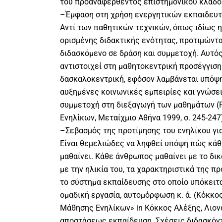
του προαναφερθέντος επιστημονικού κλάδου, 
–Έμφαση στη χρήση ενεργητικών εκπαιδευτ
Αντί των παθητικών τεχνικών, όπως ιδίως η
ορισμένης διδακτικής ενότητας, προτιμώντα
διδασκόμενο σε δράση και συμμετοχή. Αυτό
αντιστοιχεί στη μαθητοκεντρική προσέγγιση
δασκαλοκεντρική, εφόσον λαμβάνεται υπόψη 
αυξημένες κοινωνικές εμπειρίες και γνώσει
συμμετοχή στη διεξαγωγή των μαθημάτων (R
Ενηλίκων, Μεταίχμιο Αθήνα 1999, σ. 245-247
–Σεβασμός της προτίμησης του ενηλίκου γι
Είναι θεμελιώδες να ληφθεί υπόψη πώς κάθ
μαθαίνει. Κάθε άνθρωπος μαθαίνει με το δικ
με την ηλικία του, τα χαρακτηριστικά της π
το σύστημα εκπαίδευσης στο οποίο υπόκειτα
ομαδική εργασία, αυτομόρφωση κ. ά. (Κόκκο
Μάθησης Ενηλίκων» in Κόκκος Αλέξης, Λιον
αποστάσεως εκπαίδευση. Σχέσεις διδασκόν