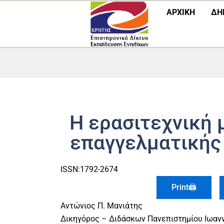
Μετάβαση
ΑΡΧΙΚΗ
ΔΗ
στο
περιεχόμενο
Η ερασιτεχνική 
επαγγελματικής
ISSN:1792-2674
Print🖨
Αντώνιος Π. Μανιάτης
Δικηγόρος – Διδάσκων Πανεπιστημίου Ιωαν