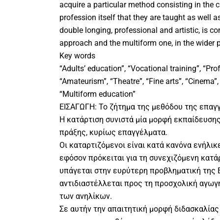
acquire a particular method consisting in the cu
profession itself that they are taught as well as
double longing, professional and artistic, is c
approach and the multiform one, in the wider p
Key words
“Adults’ education”, “Vocational training”, “Pr
“Amateurism”, “Theatre”, “Fine arts”, “Cinema”,
“Multiform education”
ΕΙΣΑΓΩΓΗ: Το ζήτημα της μεθόδου της επαγ
Η κατάρτιση συνιστά μία μορφή εκπαίδευσης
πράξης, κυρίως επαγγέλματα.
Οι καταρτιζόμενοι είναι κατά κανόνα ενήλι
εφόσον πρόκειται για τη συνεχιζόμενη κατά
υπάγεται στην ευρύτερη προβληματική της 
αντιδιαστέλλεται προς τη προσχολική αγωγή
των ανηλίκων.
Σε αυτήν την απαιτητική μορφή διδασκαλίας