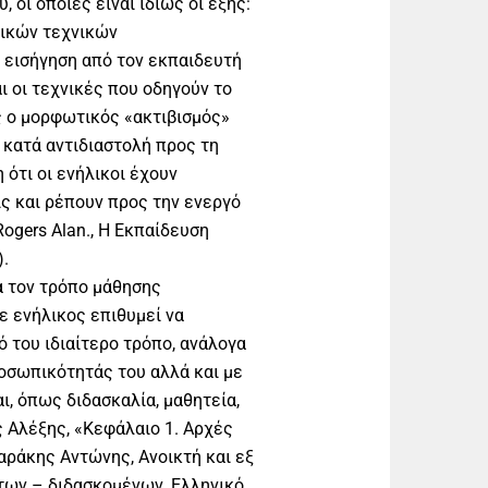
οι οποίες είναι ιδίως oι εξής:
ικών τεχνικών
 εισήγηση από τον εκπαιδευτή
ι οι τεχνικές που οδηγούν το
ς ο μορφωτικός «ακτιβισμός»
 κατά αντιδιαστολή προς τη
ότι οι ενήλικοι έχουν
ς και ρέπουν προς την ενεργό
ogers Alan., Η Εκπαίδευση
).
α τον τρόπο μάθησης
ε ενήλικος επιθυμεί να
ό του ιδιαίτερο τρόπο, ανάλογα
ροσωπικότητάς του αλλά και με
ι, όπως διδασκαλία, μαθητεία,
ς Αλέξης, «Κεφάλαιο 1. Αρχές
αράκης Αντώνης, Ανοικτή και εξ
των – διδασκομένων, Ελληνικό