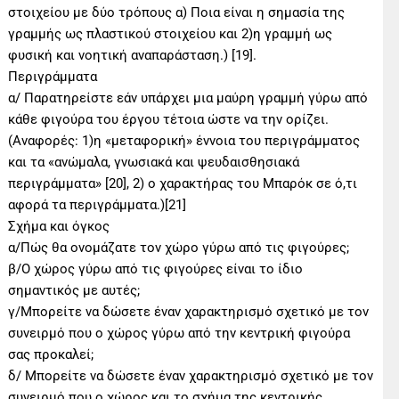
στοιχείου με δύο τρόπους α) Ποια είναι η σημασία της
γραμμής ως πλαστικού στοιχείου και 2)η γραμμή ως
φυσική και νοητική αναπαράσταση.) [19].
Περιγράμματα
α/ Παρατηρείστε εάν υπάρχει μια μαύρη γραμμή γύρω από
κάθε φιγούρα του έργου τέτοια ώστε να την ορίζει.
(Αναφορές: 1)η «μεταφορική» έννοια του περιγράμματος
και τα «ανώμαλα, γνωσιακά και ψευδαισθησιακά
περιγράμματα» [20], 2) ο χαρακτήρας του Μπαρόκ σε ό,τι
αφορά τα περιγράμματα.)[21]
Σχήμα και όγκος
α/Πώς θα ονομάζατε τον χώρο γύρω από τις φιγούρες;
β/Ο χώρος γύρω από τις φιγούρες είναι το ίδιο
σημαντικός με αυτές;
γ/Μπορείτε να δώσετε έναν χαρακτηρισμό σχετικό με τον
συνειρμό που ο χώρος γύρω από την κεντρική φιγούρα
σας προκαλεί;
δ/ Μπορείτε να δώσετε έναν χαρακτηρισμό σχετικό με τον
συνειρμό που ο χώρος και το σχήμα της κεντρικής