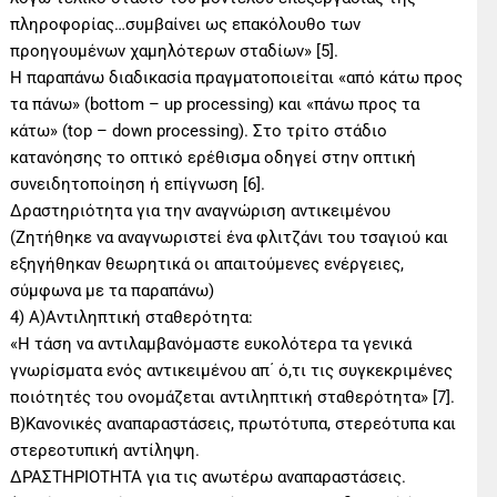
πληροφορίας…συμβαίνει ως επακόλουθο των
προηγουμένων χαμηλότερων σταδίων» [5].
Η παραπάνω διαδικασία πραγματοποιείται «από κάτω προς
τα πάνω» (bottom – up processing) και «πάνω προς τα
κάτω» (top – down processing). Στο τρίτο στάδιο
κατανόησης το οπτικό ερέθισμα οδηγεί στην οπτική
συνειδητοποίηση ή επίγνωση [6].
Δραστηριότητα για την αναγνώριση αντικειμένου
(Ζητήθηκε να αναγνωριστεί ένα φλιτζάνι του τσαγιού και
εξηγήθηκαν θεωρητικά οι απαιτούμενες ενέργειες,
σύμφωνα με τα παραπάνω)
4) Α)Αντιληπτική σταθερότητα:
«Η τάση να αντιλαμβανόμαστε ευκολότερα τα γενικά
γνωρίσματα ενός αντικειμένου απ΄ ό,τι τις συγκεκριμένες
ποιότητές του ονομάζεται αντιληπτική σταθερότητα» [7].
Β)Κανονικές αναπαραστάσεις, πρωτότυπα, στερεότυπα και
στερεοτυπική αντίληψη.
ΔΡΑΣΤΗΡΙΟΤΗΤΑ για τις ανωτέρω αναπαραστάσεις.