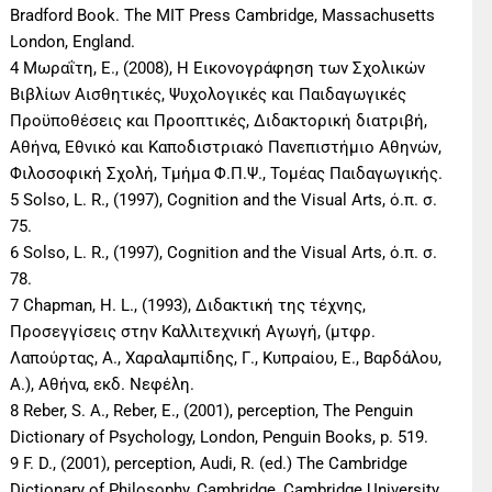
Bradford Book. The MIT Press Cambridge, Massachusetts
London, England.
4 Μωραΐτη, Ε., (2008), Η Εικονογράφηση των Σχολικών
Βιβλίων Αισθητικές, Ψυχολογικές και Παιδαγωγικές
Προϋποθέσεις και Προοπτικές, Διδακτορική διατριβή,
Αθήνα, Εθνικό και Καποδιστριακό Πανεπιστήμιο Αθηνών,
Φιλοσοφική Σχολή, Τμήμα Φ.Π.Ψ., Τομέας Παιδαγωγικής.
5 Solso, L. R., (1997), Cognition and the Visual Arts, ό.π. σ.
75.
6 Solso, L. R., (1997), Cognition and the Visual Arts, ό.π. σ.
78.
7 Chapman, H. L., (1993), Διδακτική της τέχνης,
Προσεγγίσεις στην Καλλιτεχνική Αγωγή, (μτφρ.
Λαπούρτας, Α., Χαραλαμπίδης, Γ., Κυπραίου, Ε., Βαρδάλου,
Α.), Αθήνα, εκδ. Νεφέλη.
8 Reber, S. A., Reber, E., (2001), perception, The Penguin
Dictionary of Psychology, London, Penguin Books, p. 519.
9 F. D., (2001), perception, Audi, R. (ed.) The Cambridge
Dictionary of Philosophy, Cambridge, Cambridge University