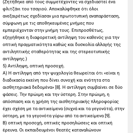
(Ζητήθηκε από τους συμμετέχοντες να σχεδιαστεί ένα
φλιτζάνι του τσαγιού. Αποκαλύφθηκε ότι όλοι
ανεξαιρέτως σχεδίασαν μια πρωτοτυπική αναπαράσταση,
σύμφωνη με τις αποθηκευμένες μνήμες που
εμπεριέχονταν στην μνήμη τους. Επιπροσθέτως,
εξηγήθηκε η διαφορετική αντίληψη του καθενός για την
οπτική πραγματικότητα καθώς και δυσκολία αλλαγής της
αντιληπτικής σταθερότητας και της στερεοτυπικής
αντίληψης.)
5) Αντίληψη, οπτική προσοχή.
Α) Η αντίληψη από την ψυχολογία θεωρείται ότι «είναι η
διαδικασία εκείνη που δίνει συνοχή και ενότητα στα
αισθητηριακά δεδομένα» [8]. Η αντίληψη συμβαίνει σε δύο
φάσεις. Την πρώιμη και την ύστερη. Στην πρώιμη, η
απόσπαση και η χρήση της αισθητηριακής πληροφορίας
έχει σχέση με τα αντικείμενα (συχνά και τα γεγονότα), στην
ύστερη, με τα γεγονότα γύρω από τα αντικείμενα [9].
Β) οπτική προσοχή, οπτικές προσηλώσεις και οπτική
έρευνα. Οι εκπαιδευμένοι θεατές καταναλώνουν