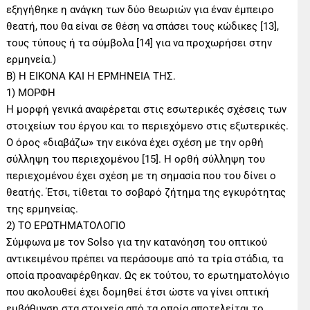
εξηγήθηκε η ανάγκη των δύο θεωριών για έναν έμπειρο
θεατή, που θα είναι σε θέση να σπάσει τους κώδικες [13],
τους τύπους ή τα σύμβολα [14] για να προχωρήσει στην
ερμηνεία.)
Β) Η ΕΙΚΟΝΑ ΚΑΙ Η ΕΡΜΗΝΕΙΑ ΤΗΣ.
1) ΜΟΡΦΗ
Η μορφή γενικά αναφέρεται στις εσωτερικές σχέσεις των
στοιχείων του έργου και το περιεχόμενο στις εξωτερικές.
Ο όρος «διαβάζω» την εικόνα έχει σχέση με την ορθή
σύλληψη του περιεχομένου [15]. Η ορθή σύλληψη του
περιεχομένου έχει σχέση με τη σημασία που του δίνει ο
θεατής. Έτσι, τίθεται το σοβαρό ζήτημα της εγκυρότητας
της ερμηνείας.
2) ΤΟ ΕΡΩΤΗΜΑΤΟΛΟΓΙΟ
Σύμφωνα με τον Solso για την κατανόηση του οπτικού
αντικειμένου πρέπει να περάσουμε από τα τρία στάδια, τα
οποία προαναφέρθηκαν. Ως εκ τούτου, το ερωτηματολόγιο
που ακολουθεί έχει δομηθεί έτσι ώστε να γίνει οπτική
εμβάθυνση στα στοιχεία από τα οποία αποτελείται το