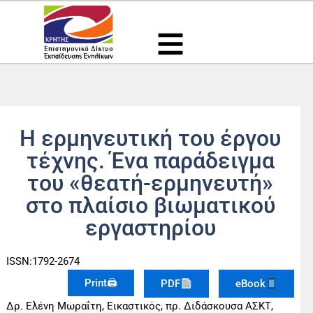
Μετάβαση
στο
περιεχόμενο
Η ερμηνευτική του έργου
τέχνης. Ένα παράδειγμα
του «θεατή-ερμηνευτή»
στο πλαίσιο βιωματικού
εργαστηρίου
ISSN:1792-2674
Print🖨
PDF
eBook
Δρ. Ελένη Μωραΐτη, Εικαστικός, πρ. Διδάσκουσα ΑΣΚΤ,