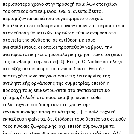
περισσότερο χρόνο στην προσοχή ποικίλων στοιχείων
του οπτικού αντικειμένου, ενώ οι ανεκπαίδευτοι
περιορίζονται σε κάποιο συγκεκριμένο στοιχείο.
Επιπλέον, οι εκπαιδευμένοι συγκεντρώνονται περισσότερο
στην εύρεση θεματικών μορφών ή τύπων ανάμεσα στα
στοιχεία της σύνθεσης, σε αντίθεση με τους
ανεκπαίδευτους, οι οποίοι προσπαθούν να βρουν την
αναπαραστατική και σημασιολογική χρήση των στοιχείων
της σύνθεσης στην εικόνα[10]. Έτσι, ο C. Nodine κατέληξε
στο εξής συμπέρασμα: «οι ανεκπαίδευτοι θεατές
αποτυγχάνουν να αναγνωρίσουν τις λειτουργίες της
αντιληπτικής οργάνωσης της συμμετρίας, επειδή η
προσοχή τους επικεντρώνεται στο αναπαραστατικό
ζήτημα, δηλαδή στο πόσο ακριβής είναι η κάθε
καλλιτεχνική απόδοση των στοιχείων της
«αντικειμενικής» πραγματικότητας […]. Η καλλιτεχνική
εκπαίδευση φαίνεται ότι διδάσκει τους θεατές να εκτιμούν
τους πίνακες ζωγραφικής, όχι, επειδή σύμφωνα με τα
λεγόμενα του Levi Strauss «είναι καλοί στο ειδέναι», αλλά