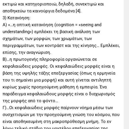
εκτιμώ και κατηγοριοποιώ, δηλαδή, συνεκτιμώ και
αποθηκεύω τα καινούργια δεδομένα [4].
3) Κατανόηση:
Α) «…η οπτική κατανόηση (cognition = «seeing and
understanding») εμπλέκει τη βασική ανάλυση των
σχημάτων, των μορφών, των χρωμάτων, των
περιγραμμάτων, των κοντράστ και της κίνησης… Εμπλέκει,
επίσης, την αναγνώριση.
Β)…η πρωτογενής πληροφορία οργανώνεται σε
κεφαλαιώδεις μορφές. Οι κεφαλαιώδεις μορφές είναι η
βάση της υψηλής τάξης επεξεργασίας (όπως η ερμηνεία
του τι σημαίνει μια μορφή) και αυτή γίνεται αντιληπτή
κυρίως χωρίς προηγούμενη μάθηση ή εμπειρία. Ένα
παράδειγμα κεφαλαιώδους μορφής είναι ο διαχωρισμός
της μορφής από το φόντο…
Γ)…Οι κεφαλαιώδεις μορφές παίρνουν νόημα μέσω των
συσχετισμών με την προηγούμενη γνώση του κόσμου, που
είναι αποθηκευμένη στη μακροπρόθεσμη μνήμη. Το εν
λόγω τελικό στάδιο του μοντέλου επεξεργασίας της