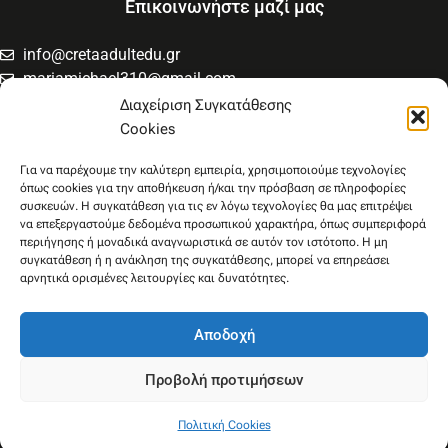
Επικοινωνήστε μαζί μας
info@cretaadultedu.gr
mariamichael310@gmail.com
6981654994
Διαχείριση Συγκατάθεσης
6945533346
Cookies
Στρατηγού Μακρυγιάννη 38, Χαλέπα
Για να παρέχουμε την καλύτερη εμπειρία, χρησιμοποιούμε τεχνολογίες
όπως cookies για την αποθήκευση ή/και την πρόσβαση σε πληροφορίες
συσκευών. Η συγκατάθεση για τις εν λόγω τεχνολογίες θα μας επιτρέψει
να επεξεργαστούμε δεδομένα προσωπικού χαρακτήρα, όπως συμπεριφορά
περιήγησης ή μοναδικά αναγνωριστικά σε αυτόν τον ιστότοπο. Η μη
συγκατάθεση ή η ανάκληση της συγκατάθεσης, μπορεί να επηρεάσει
αρνητικά ορισμένες λειτουργίες και δυνατότητες.
Αποδοχή
Προβολή προτιμήσεων
Πολιτική Cookies