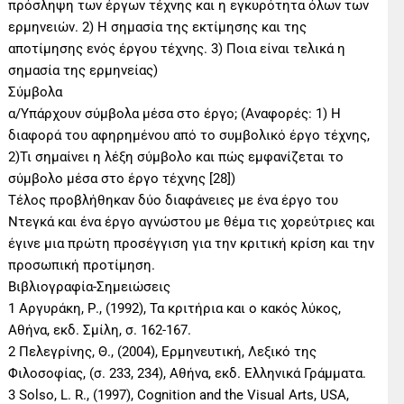
πρόσληψη των έργων τέχνης και η εγκυρότητα όλων των
ερμηνειών. 2) Η σημασία της εκτίμησης και της
αποτίμησης ενός έργου τέχνης. 3) Ποια είναι τελικά η
σημασία της ερμηνείας)
Σύμβολα
α/Υπάρχουν σύμβολα μέσα στο έργο; (Αναφορές: 1) Η
διαφορά του αφηρημένου από το συμβολικό έργο τέχνης,
2)Τι σημαίνει η λέξη σύμβολο και πώς εμφανίζεται το
σύμβολο μέσα στο έργο τέχνης [28])
Τέλος προβλήθηκαν δύο διαφάνειες με ένα έργο του
Ντεγκά και ένα έργο αγνώστου με θέμα τις χορεύτριες και
έγινε μια πρώτη προσέγγιση για την κριτική κρίση και την
προσωπική προτίμηση.
Βιβλιογραφία-Σημειώσεις
1 Αργυράκη, Ρ., (1992), Τα κριτήρια και ο κακός λύκος,
Αθήνα, εκδ. Σμίλη, σ. 162-167.
2 Πελεγρίνης, Θ., (2004), Ερμηνευτική, Λεξικό της
Φιλοσοφίας, (σ. 233, 234), Αθήνα, εκδ. Ελληνικά Γράμματα.
3 Solso, L. R., (1997), Cognition and the Visual Arts, USA,