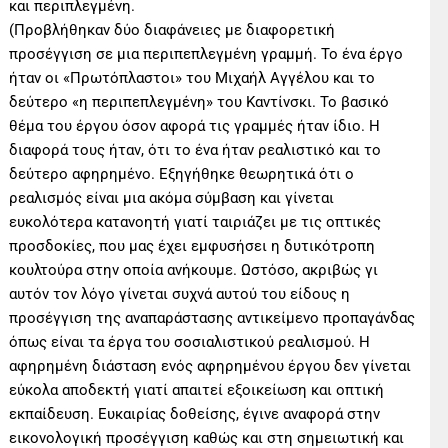
και περιπλεγμένη.
(Προβλήθηκαν δύο διαφάνειες με διαφορετική
προσέγγιση σε μια περιπεπλεγμένη γραμμή. Το ένα έργο
ήταν οι «Πρωτόπλαστοι» του Μιχαήλ Αγγέλου και το
δεύτερο «η περιπεπλεγμένη» του Καντίνσκι. Το βασικό
θέμα του έργου όσον αφορά τις γραμμές ήταν ίδιο. Η
διαφορά τους ήταν, ότι το ένα ήταν ρεαλιστικό και το
δεύτερο αφηρημένο. Εξηγήθηκε θεωρητικά ότι ο
ρεαλισμός είναι μια ακόμα σύμβαση και γίνεται
ευκολότερα κατανοητή γιατί ταιριάζει με τις οπτικές
προσδοκίες, που μας έχει εμφυσήσει η δυτικότροπη
κουλτούρα στην οποία ανήκουμε. Ωστόσο, ακριβώς γι
αυτόν τον λόγο γίνεται συχνά αυτού του είδους η
προσέγγιση της αναπαράστασης αντικείμενο προπαγάνδας
όπως είναι τα έργα του σοσιαλιστικού ρεαλισμού. Η
αφηρημένη διάσταση ενός αφηρημένου έργου δεν γίνεται
εύκολα αποδεκτή γιατί απαιτεί εξοικείωση και οπτική
εκπαίδευση. Ευκαιρίας δοθείσης, έγινε αναφορά στην
εικονολογική προσέγγιση καθώς και στη σημειωτική και