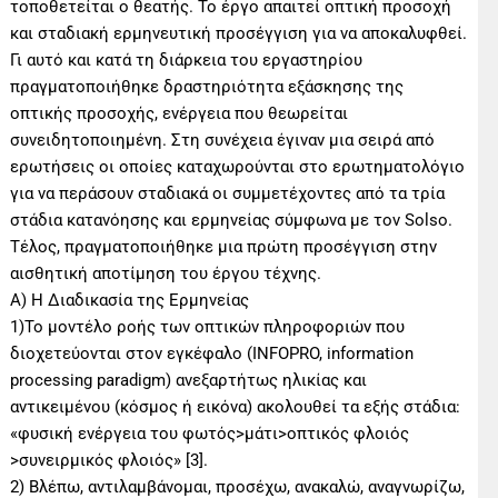
τοποθετείται ο θεατής. Το έργο απαιτεί οπτική προσοχή
και σταδιακή ερμηνευτική προσέγγιση για να αποκαλυφθεί.
Γι αυτό και κατά τη διάρκεια του εργαστηρίου
πραγματοποιήθηκε δραστηριότητα εξάσκησης της
οπτικής προσοχής, ενέργεια που θεωρείται
συνειδητοποιημένη. Στη συνέχεια έγιναν μια σειρά από
ερωτήσεις οι οποίες καταχωρούνται στο ερωτηματολόγιο
για να περάσουν σταδιακά οι συμμετέχοντες από τα τρία
στάδια κατανόησης και ερμηνείας σύμφωνα με τον Solso.
Τέλος, πραγματοποιήθηκε μια πρώτη προσέγγιση στην
αισθητική αποτίμηση του έργου τέχνης.
Α) Η Διαδικασία της Ερμηνείας
1)Το μοντέλο ροής των οπτικών πληροφοριών που
διοχετεύονται στον εγκέφαλο (INFOPRO, information
processing paradigm) ανεξαρτήτως ηλικίας και
αντικειμένου (κόσμος ή εικόνα) ακολουθεί τα εξής στάδια:
«φυσική ενέργεια του φωτός>μάτι>οπτικός φλοιός
>συνειρμικός φλοιός» [3].
2) Βλέπω, αντιλαμβάνομαι, προσέχω, ανακαλώ, αναγνωρίζω,