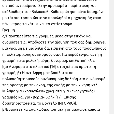
οπτικό αντικείμενο. Στην προκειμένη περίπτωση «οι
ακόλουθες» του Βελάσκεθ. Κάθε ερώτηση είναι δομημένη
με τέτοιο τρόπο ώστε να προκληθεί ο μηχανισμός «από
πάνω προς τα κάτω» και το αντίστροφο.
Γραμμή.
α/Παρατηρείστε τις γραμμές μέσα στην εικόνα και
ονομάστε τις. Αποδώστε την αίσθηση που σας δημιουργεί
μια γραμμή με μια λέξη δανεισμένη από τους προσωπικούς
ή πολιτισμικούς συνειρμούς σας. Για παράδειγμα: αυτή η
γραμμή είναι μαλακή, αδρή, δυναμική, επιθετική κλπ.
[(α) Αναφορά στα πλαστικά [16] στοιχεία με πρώτο τη
γραμμή, β) Η αντίληψή μας βασίζεται σε
πολυαισθητηριακούς συνδυασμούς δηλαδή «το συνδυασμό
της όρασης με την ακοή, της ακοής με την κίνηση κτλ.
Μιλάμε για «κραυγαλέα» χρώματα, για «ενεργητικές»
γραμμές και για «βαριά» υφή» [17]. Επίσης
δραστηριοποιείται το μοντέλο INFOPRO)].
β/Βρίσκετε κάποια κωδικοποιημένη σημασία σε κάποια