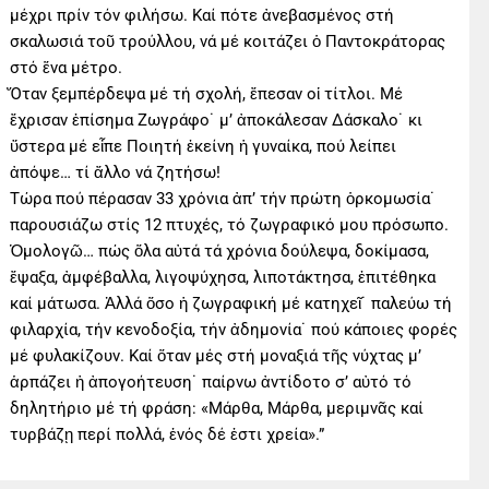
μέχρι πρίν τόν φιλήσω. Καί πότε ἀνεβασμένος στή
σκαλωσιά τοῦ τρούλλου, νά μέ κοιτάζει ὁ Παντοκράτορας
στό ἕνα μέτρο.
Ὅταν ξεμπέρδεψα μέ τή σχολή, ἔπεσαν οἱ τίτλοι. Μέ
ἔχρισαν ἐπίσημα Ζωγράφο˙ μ’ ἀποκάλεσαν Δάσκαλο˙ κι
ὕστερα μέ εἶπε Ποιητή ἐκείνη ἡ γυναίκα, πού λείπει
ἀπόψε… τί ἄλλο νά ζητήσω!
Τώρα πού πέρασαν 33 χρόνια ἀπ’ τήν πρώτη ὁρκομωσία˙
παρουσιάζω στίς 12 πτυχές, τό ζωγραφικό μου πρόσωπο.
Ὁμολογῶ… πώς ὅλα αὐτά τά χρόνια δούλεψα, δοκίμασα,
ἔψαξα, ἀμφέβαλλα, λιγοψύχησα, λιποτάκτησα, ἐπιτέθηκα
καί μάτωσα. Ἀλλά ὅσο ἡ ζωγραφική μέ κατηχεῖ˙ παλεύω τή
φιλαρχία, τήν κενοδοξία, τήν ἀδημονία˙ πού κάποιες φορές
μέ φυλακίζουν. Καί ὅταν μές στή μοναξιά τῆς νύχτας μ’
ἁρπάζει ἡ ἀπογοήτευση˙ παίρνω ἀντίδοτο σ’ αὐτό τό
δηλητήριο μέ τή φράση: «Μάρθα, Μάρθα, μεριμνᾶς καί
τυρβάζῃ περί πολλά, ἑνός δέ ἐστι χρεία».”