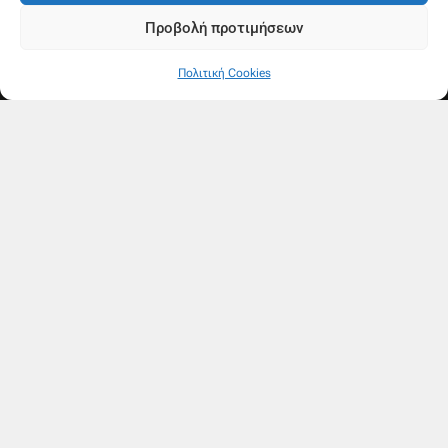
Προβολή προτιμήσεων
Πολιτική Cookies
Ακολουθήστε μας
F
Y
a
o
c
u