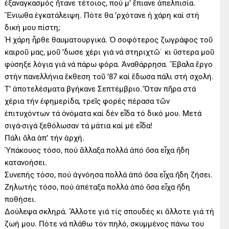
ἐξαναγκασμός ἤτανε τέτοιος, πού μ’ ἔπιανε ἀπελπισία.
Ἔνιωθα ἐγκατάλειψη. Πότε θα ’ρχότανε ἡ χάρη καί στή
δική μου πίστη;
Ἡ χάρη ἦρθε θαυματουργικά. Ὁ σοφότερος ζωγράφος τοῦ
καιροῦ μας, μοῦ ’δωσε χέρι γιά νά στηριχτῶ˙ κι ὕστερα μοῦ
φύσηξε λόγια γιά νά πάρω φόρα. Ἀναθάρρησα. Ἔβαλα ἔργο
στήν πανελλήνια ἔκθεση τοῦ ’87 καί ἔδωσα πάλι στή σχολή.
Τ’ ἀποτελέσματα βγήκανε Σεπτέμβριο. Ὅταν πῆρα στά
χέρια τήν ἐφημερίδα, τρεῖς φορές πέρασα τῶν
ἐπιτυχόντων τά ὀνόματα καί δέν εἶδα τό δικό μου. Μετά
σιγά-σιγά ξεθόλωσαν τά μάτια καί μέ εἶδα!
Πάλι ὅλα ἀπ’ τήν ἀρχή.
Ὑπάκουος τόσο, πού ἄλλαξα πολλά ἀπό ὅσα εἶχα ἤδη
κατανοήσει.
Συνεπής τόσο, πού ἀγνόησα πολλά ἀπό ὅσα εἶχα ἤδη ζήσει.
Ζηλωτής τόσο, πού ἀπέταξα πολλά ἀπό ὅσα εἶχα ἤδη
ποθήσει.
Δούλεψα σκληρά. Ἄλλοτε γιά τίς σπουδές κι ἄλλοτε γιά τή
ζωή μου. Πότε νά πλάθω τόν πηλό, σκυμμένος πάνω του