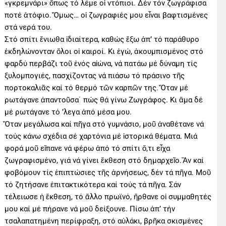
«γκρεμνάρι» ὄπως τό λέμε οἱ ντόπιοι. Δέν τόν ζωγράφισα
ποτέ ἀτόφιο. Ὅμως… οἱ ζωγραφιές μου εἶναι βαφτισμένες
στά νερά του.
Στό σπίτι ἔνιωθα ἰδιαίτερα, καθώς ἔξω ἀπ’ τό παράθυρο
ἐκδηλώνονταν ὅλοι οἱ καιροί. Κι ἐγώ, ἀκουμπισμένος στό
φαρδύ περβάζι τοῦ ἑνός αἰώνα, νά πατάω μέ δύναμη τίς
ξυλομπογιές, πασχίζοντας νά πιάσω τό πράσινο τῆς
πορτοκαλιᾶς καί τό θερμό τῶν καρπῶν της. Ὅταν μέ
ρωτάγανε ἀπαντοῦσα˙ πώς θά γίνω Ζωγράφος. Κι ἅμα δέ
μέ ρωτάγανε τό ’λεγα ἀπό μέσα μου.
Ὅταν μεγάλωσα καί πῆγα στό γυμνάσιο, μοῦ ἀναθέτανε νά
τούς κάνω σχέδια σέ χαρτόνια μέ ἱστορικά θέματα. Μιά
φορά μοῦ εἴπανε νά φέρω ἀπό τό σπίτι ὅ,τι εἶχα
ζωγραφισμένο, γιά νά γίνει ἔκθεση στό δημαρχεῖο.Ἄν καί
φοβόμουν τίς ἐπιπτώσιες τῆς ἀρνήσεως, δέν τά πῆγα. Μοῦ
τό ζητήσανε ἐπιτακτικότερα καί τούς τά πῆγα. Σάν
τέλειωσε ἡ ἔκθεση, τό ἄλλο πρωϊνό, ἤρθανε οἱ συμμαθητές
μου καί μέ πήρανε νά μοῦ δείξουνε. Πίσω ἀπ’ τήν
τσαλαπατημένη περίφραξη, στό αὐλάκι, βρῆκα σκισμένες