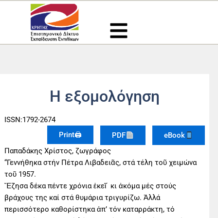
Μετάβαση
στο
περιεχόμενο
Η εξομολόγηση
ISSN:1792-2674
Print🖨
PDF
eBook
Παπαδάκης Χρίστος, ζωγράφος
“Γεννήθηκα στήν Πέτρα Λιβαδειᾶς, στά τέλη τοῦ χειμώνα
τοῦ 1957.
Ἔζησα δέκα πέντε χρόνια ἐκεῖ˙ κι ἀκόμα μές στούς
βράχους της καί στά θυμάρια τριγυρίζω. Ἀλλά
περισσότερο καθορίστηκα ἀπ’ τόν καταρράκτη, τό