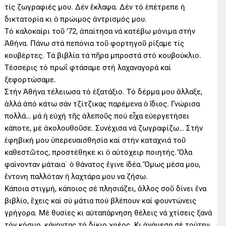
τίς ζωγραφιές μου. Δέν ἔκλαψα. Δέν τό ἐπέτρεπε ἡ
δικτατορία κι ὁ πρώιμος ἀντρισμός μου.
Τό καλοκαίρι τοῦ ’72, ἀπαίτησα νά κατέβω μόνιμα στήν
Ἀθήνα. Πάνω στά πεπόνια τοῦ φορτηγοῦ ρίξαμε τίς
κουβέρτες. Τά βιβλία τά πῆρα μπροστά στό κουβούκλιο.
Τέσσερις τό πρωΐ φτάσαμε στή λαχαναγορά καί
ξεφορτώσαμε.
Στήν Ἀθήνα τέλειωσα τό ἑξατάξιο. Τό δέρμα μου ἄλλαξε,
ἀλλά ἀπό κάτω σάν τζίτζικας παρέμενα ὁ ἴδιος. Γνώρισα
πολλά… μά ἡ εὐχή τῆς ἀλεποῦς πού εἶχα εὐεργετήσει
κάποτε, μέ ἀκολουθοῦσε. Συνέχισα νά ζωγραφίζω… Στήν
ἐφηβική μου ὑπερευαισθησία καί στήν καταχνιά τοῦ
καθεστῶτος, προστέθηκε κι ὁ αὐτόχειρ ποιητής. Ὅλα
φαίνονταν μάταια˙ ὁ θάνατος ἔγινε ἰδέα. Ὅμως μέσα μου,
ἔντονη παλλόταν ἡ λαχτάρα μου να ζήσω.
Κάποια στιγμή, κάποιος σέ πλησιάζει, ἄλλος σοῦ δίνει ἕνα
βιβλίο, ἔχεις καί σύ μάτια πού βλέπουν καί φουντώνεις
γρήγορα. Μέ θυσίες κι αὐταπάρνηση θέλεις νά χτίσεις ξανά
τόν κόσμο, κάνοντας τό δίκιο χρέος. Κι ἀνάμεσα σέ τούτην