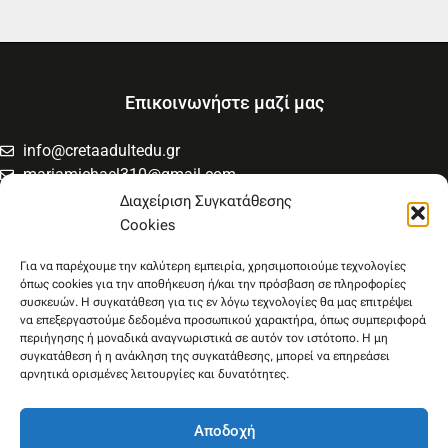
Επικοινωνήστε μαζί μας
info@cretaadultedu.gr
mariamichael310@gmail.com
6981654994
Διαχείριση Συγκατάθεσης
6945533346
Cookies
Στρατηγού Μακρυγιάννη 38, Χαλέπα
Για να παρέχουμε την καλύτερη εμπειρία, χρησιμοποιούμε τεχνολογίες
όπως cookies για την αποθήκευση ή/και την πρόσβαση σε πληροφορίες
συσκευών. Η συγκατάθεση για τις εν λόγω τεχνολογίες θα μας επιτρέψει
να επεξεργαστούμε δεδομένα προσωπικού χαρακτήρα, όπως συμπεριφορά
περιήγησης ή μοναδικά αναγνωριστικά σε αυτόν τον ιστότοπο. Η μη
συγκατάθεση ή η ανάκληση της συγκατάθεσης, μπορεί να επηρεάσει
αρνητικά ορισμένες λειτουργίες και δυνατότητες.
Αποδοχή