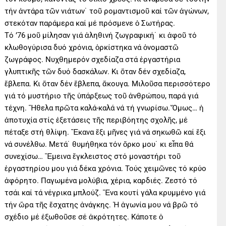
τήν ἀντάρα τῶν νιάτων˙ τοῦ ρομαντισμοῦ καί τῶν ἀγώνων,
στεκόταν παράμερα καί μέ πρόσμενε ὁ Σωτήρας.
Τό ’76 μοῦ μίλησαν γιά ἀληθινή ζωγραφική˙ κι ἀφοῦ τό
κλωθογύρισα δυό χρόνια, ὁρκίστηκα νά ὀνομαστῶ
ζωγράφος. Νυχθημερόν σχεδίαζα στά ἐργαστήρια
γλυπτικῆς τῶν δυό δασκάλων. Κι ὅταν δέν σχεδίαζα,
ἔβλεπα. Κι ὅταν δέν ἔβλεπα, ἄκουγα. Μιλοῦσα περισσότερο
γιά τό μυστήριο τῆς ὑπάρξεως τοῦ ἀνθρώπου, παρά γιά
τέχνη. Ἤθελα πρῶτα καλά-καλά νά τή γνωρίσω. Ὅμως… ἡ
ἀποτυχία στίς ἐξετάσεις τῆς περιβόητης σχολῆς, μέ
πέταξε στή θλίψη. Ἔκανα ἕξι μῆνες γιά νά σηκωθῶ καί ἕξι
νά συνέλθω. Μετά˙ θυμήθηκα τόν ὅρκο μου˙ κι εἶπα θά
συνεχίσω… Ἔμεινα ἔγκλειστος στό μοναστήρι τοῦ
ἐργαστηρίου μου γιά δέκα χρόνια. Τούς χειμῶνες τό κρύο
ἀφόρητο. Παγωμένα μολύβια, χέρια, καρδιές. Ζεστό τό
τσάι καί τά νέγρικα μπλούζ. Ἕνα κουτί γάλα κρυμμένο γιά
τήν ὥρα τῆς ἔσχατης ἀνάγκης. Ἡ ἀγωνία μου νά βρῶ τό
σχέδιο μέ ἐξωθοῦσε σέ ἀκρότητες. Κάποτε ὁ