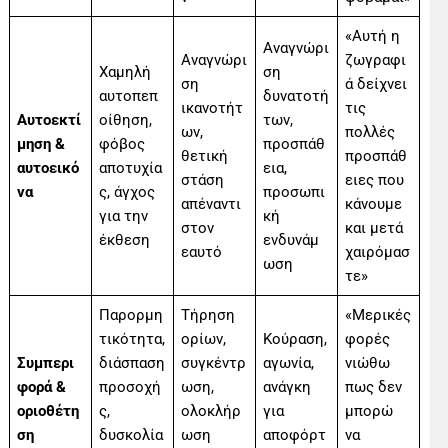
«Αυτή η
Αναγνώρι
Αναγνώρι
ζωγραφι
Χαμηλή
ση
ση
ά δείχνει
αυτοπεπ
δυνατοτή
ικανοτήτ
τις
Αυτοεκτί
οίθηση,
των,
ων,
πολλές
μηση &
φόβος
προσπάθ
θετική
προσπάθ
αυτοεικό
αποτυχία
εια,
στάση
ειες που
να
ς, άγχος
προσωπι
απέναντι
κάνουμε
για την
κή
στον
και μετά
έκθεση
ενδυνάμ
εαυτό
χαιρόμασ
ωση
τε»
Παρορμη
Τήρηση
«Μερικές
τικότητα,
ορίων,
Κούραση,
φορές
Συμπερι
διάσπαση
συγκέντρ
αγωνία,
νιώθω
φορά &
προσοχή
ωση,
ανάγκη
πως δεν
οριοθέτη
ς,
ολοκλήρ
για
μπορώ
ση
δυσκολία
ωση
αποφόρτ
να