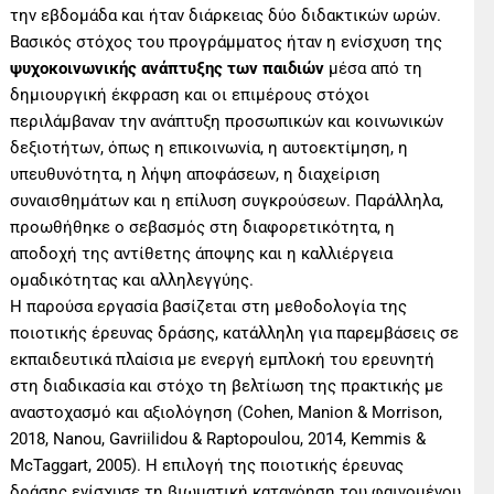
την εβδομάδα και ήταν διάρκειας δύο διδακτικών ωρών.
Βασικός στόχος του προγράμματος ήταν η ενίσχυση της
ψυχοκοινωνικής ανάπτυξης των παιδιών
μέσα από τη
δημιουργική έκφραση και οι επιμέρους στόχοι
περιλάμβαναν την ανάπτυξη προσωπικών και κοινωνικών
δεξιοτήτων, όπως η επικοινωνία, η αυτοεκτίμηση, η
υπευθυνότητα, η λήψη αποφάσεων, η διαχείριση
συναισθημάτων και η επίλυση συγκρούσεων. Παράλληλα,
προωθήθηκε ο σεβασμός στη διαφορετικότητα, η
αποδοχή της αντίθετης άποψης και η καλλιέργεια
ομαδικότητας και αλληλεγγύης.
Η παρούσα εργασία βασίζεται στη μεθοδολογία της
ποιοτικής έρευνας δράσης, κατάλληλη για παρεμβάσεις σε
εκπαιδευτικά πλαίσια με ενεργή εμπλοκή του ερευνητή
στη διαδικασία και στόχο τη βελτίωση της πρακτικής με
αναστοχασμό και αξιολόγηση (Cohen, Manion & Morrison,
2018, Nanou, Gavriilidou & Raptopoulou, 2014, Kemmis &
McTaggart, 2005). Η επιλογή της ποιοτικής έρευνας
δράσης ενίσχυσε τη βιωματική κατανόηση του φαινομένου