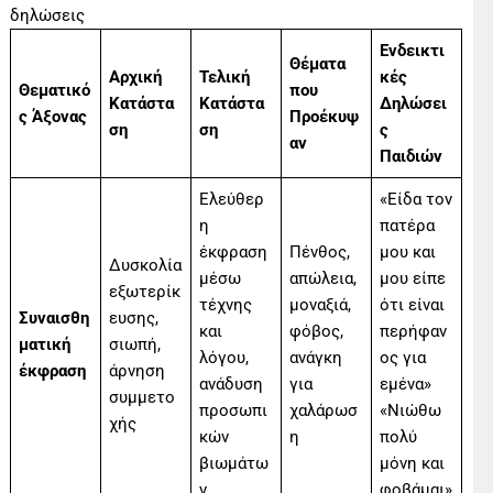
δηλώσεις
Ενδεικτι
Θέματα
Αρχική
Τελική
κές
Θεματικό
που
Κατάστα
Κατάστα
Δηλώσει
ς Άξονας
Προέκυψ
ση
ση
ς
αν
Παιδιών
Ελεύθερ
«Είδα τον
η
πατέρα
έκφραση
Πένθος,
μου και
Δυσκολία
μέσω
απώλεια,
μου είπε
εξωτερίκ
τέχνης
μοναξιά,
ότι είναι
Συναισθη
ευσης,
και
φόβος,
περήφαν
ματική
σιωπή,
λόγου,
ανάγκη
ος για
έκφραση
άρνηση
ανάδυση
για
εμένα»
συμμετο
προσωπι
χαλάρωσ
«Νιώθω
χής
κών
η
πολύ
βιωμάτω
μόνη και
ν
φοβάμαι»