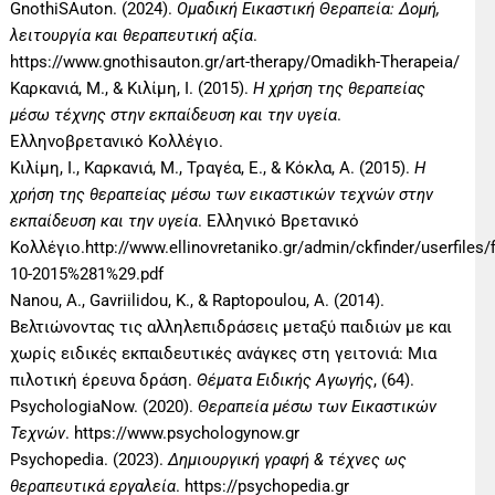
GnothiSAuton. (2024).
Ομαδική Εικαστική Θεραπεία: Δομή,
λειτουργία και θεραπευτική αξία
.
https://www.gnothisauton.gr/art-therapy/Omadikh-Therapeia/
Καρκανιά, Μ., & Κιλίμη, Ι. (2015).
Η χρήση της θεραπείας
μέσω τέχνης στην εκπαίδευση και την υγεία
.
Ελληνοβρετανικό Κολλέγιο.
Κιλίμη, Ι., Καρκανιά, Μ., Τραγέα, Ε., & Κόκλα, Α. (2015).
Η
χρήση της θεραπείας μέσω των εικαστικών τεχνών στην
εκπαίδευση και την υγεία
. Ελληνικό Βρετανικό
Κολλέγιο.http://www.ellinovretaniko.gr/admin/ckfinder/user
10-2015%281%29.pdf
Nanou, A., Gavriilidou, K., & Raptopoulou, A. (2014).
Βελτιώνοντας τις αλληλεπιδράσεις μεταξύ παιδιών με και
χωρίς ειδικές εκπαιδευτικές ανάγκες στη γειτονιά: Μια
πιλοτική έρευνα δράση.
Θέματα Ειδικής Αγωγής
, (64).
PsychologiaNow. (2020).
Θεραπεία μέσω των Εικαστικών
Τεχνών
. https://www.psychologynow.gr
Psychopedia. (2023).
Δημιουργική γραφή & τέχνες ως
θεραπευτικά εργαλεία
. https://psychopedia.gr