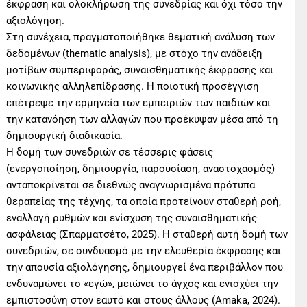
έκφραση και ολοκλήρωση της συνεδρίας και όχι τόσο την
αξιολόγηση.
Στη συνέχεια, πραγματοποιήθηκε θεματική ανάλυση των
δεδομένων (thematic analysis), με στόχο την ανάδειξη
μοτίβων συμπεριφοράς, συναισθηματικής έκφρασης και
κοινωνικής αλληλεπίδρασης. Η ποιοτική προσέγγιση
επέτρεψε την ερμηνεία των εμπειριών των παιδιών και
την κατανόηση των αλλαγών που προέκυψαν μέσα από τη
δημιουργική διαδικασία.
Η δομή των συνεδριών σε τέσσερις φάσεις
(ενεργοποίηση, δημιουργία, παρουσίαση, αναστοχασμός)
ανταποκρίνεται σε διεθνώς αναγνωρισμένα πρότυπα
θεραπείας της τέχνης, τα οποία προτείνουν σταθερή ροή,
εναλλαγή ρυθμών και ενίσχυση της συναισθηματικής
ασφάλειας (Σπαρματσέτο, 2025). Η σταθερή αυτή δομή των
συνεδριών, σε συνδυασμό με την ελευθερία έκφρασης και
την απουσία αξιολόγησης, δημιουργεί ένα περιβάλλον που
ενδυναμώνει το «εγώ», μειώνει το άγχος και ενισχύει την
εμπιστοσύνη στον εαυτό και στους άλλους (Amaka, 2024).