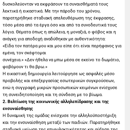
δυσκολεύονταν να εκφράσουν τα συναισθήματά τους
λεκτικά ή εικαστικά. Με την πάροδο του χρόνου,
παρατηρήθηκε σταδιακή απελευθέρωση της έκφρασης,
τόσο μέσα από τα έργα όσο και από τα συνοδευτικά τους
λόγια. Θέματα όπως η απώλεια, η μοναξιά, ο φόβος και η
ανάγκη για αποδοχή αναδύθηκαν με αυθεντικότητα:
«Είδα τον πατέρα μου και μου είπε ότι είναι περήφανος για
εμένα, τον σκέφτομαι
συνέχεια.» «Δεν ήθελα να μπω μέσα σε εκείνο το δωμάτιο,
φοβόμουν τι θα βρω.»
Η εικαστική δημιουργία λειτούργησε ως ασφαλές μέσο
προβολής και επεξεργασίας εσωτερικών συγκρούσεων,
ενώ η συγγραφή μικρών προσωπικών κειμένων ενίσχυσε
τη συνειδητοποίηση και τη σύνδεση με το βίωμα.
2. Βελτίωση της κοινωνικής αλληλεπίδρασης και της
ενσυναίσθησης
Η δυναμική της ομάδας ενίσχυσε την αλληλοϋποστήριξη
και την ενσυναίσθηση μεταξύ των παιδιών. Παρατηρήθηκε
σταδιακή μείωση της επιφυλακτικότητας και αύξηση της