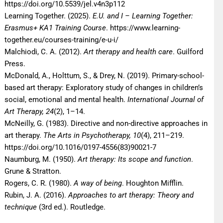
https://doi.org/10.5539/jel.v4n3p112
Learning Together. (2025).
E.U. and I – Learning Together:
Erasmus+ KA1 Training Course
. https://www.learning-
together.eu/courses-training/e-u-i/
Malchiodi, C. A. (2012).
Art therapy and health care
. Guilford
Press.
McDonald, A., Holttum, S., & Drey, N. (2019). Primary-school-
based art therapy: Exploratory study of changes in children’s
social, emotional and mental health.
International Journal of
Art Therapy, 24
(2), 1–14.
McNeilly, G. (1983). Directive and non-directive approaches in
art therapy.
The Arts in Psychotherapy, 10
(4), 211–219.
https://doi.org/10.1016/0197-4556(83)90021-7
Naumburg, M. (1950).
Art therapy: Its scope and function
.
Grune & Stratton.
Rogers, C. R. (1980).
A way of being
. Houghton Mifflin.
Rubin, J. A. (2016).
Approaches to art therapy: Theory and
technique
(3rd ed.). Routledge.