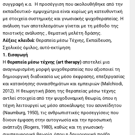
συγγραφή κ.α. Η προσέγγιση που ακολουθήθηκε από την
εκπαιδευτικό- εμψυχώτρια είναι κυρίως μη κατευθυντική
με στοιχεία συστημικής και γνωσιακής ψυχοθεραπείας. Η
ανάλυση των αποτελεσμάτων γίνεται με τη μέθοδο της
ποιοτικής ανάλυσης , θεματική μελέτη δράσης.
Λέξεις κλειδιά:
Θεραπεία μέσω Τέχνης, Εκπαίδευση,
Σχολικός όμιλος, αυτό-εκτίμηση
1. Εισαγωγή
Η
θεραπεία μέσω τέχνης (art therapy)
αποτελεί μια
αναγνωρισμένη μορφή ψυχοθεραπείας που αξιοποιεί τη
δημιουργική διαδικασία ως μέσο έκφρασης, επεξεργασίας
και κατανόησης συναισθημάτων και εμπειριών (Malchiodi,
2012). Η θεωρητική βάση της θεραπείας μέσω τέχνης
αντλεί στοιχεία από την ψυχοδυναμική θεωρία, όπου η
τέχνη λειτουργεί ως μέσο αποκάλυψης του ασυνείδητου
(Naumburg, 1950), τις ανθρωπιστικές προσεγγίσεις που
δίνουν έμφαση στην αυτογνωσία και την προσωπική
ανάπτυξη (Rogers, 1980), καθώς και τη γνωσιακή-
συμπεριφορική θεωρία, όπου η δημιουργική πράξη