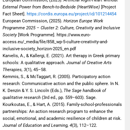
European Commission, (2025).
Artificial Right-Heart without
External Power from Bench-to-Bedside (HeartWise)
[Project
Fact Sheet].
https://cordis.europa.eu/project/id/101214454
European Commission, (2025).
Horizon Europe Work
Programme 2025 – Cluster 2: Culture, Creativity and Inclusive
Society
[Work Programme]. https://www.euro-
access.eu/_media/file/858_wp-5-culture-creativity-and-
inclusive-society_horizon-2025_en.pdf
Karvelis, A., & Kallergi, E. (2021). Art therapy in Greek primary
schools: A qualitative approach.
Journal of Creative Arts
Therapies, 3
(1), 45–58.
Kemmis, S., & McTaggart, R. (2005). Participatory action
research: Communicative action and the public sphere. In N.
K. Denzin & Y. S. Lincoln (Eds.),
The Sage handbook of
qualitative research
(3rd ed., pp. 559–603). Sage.
Kourkoutas, E., & Hart, A. (2015). Family-school-professionals
partnerships: An action research program to enhance the
social, emotional, and academic resilience of children at risk.
Journal of Education and Learning, 4
(3), 112–122.