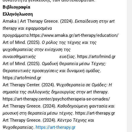
δυνατότητα γενίκευσης των αποτελεσμάτων.
Βιβλιογραφία
Ελληνόγλωσση
Amaka | Art Therapy Greece. (2024).
Εκπαίδευση στην art
therapy και εφαρμοσμένα
προγράμματα
.https://www.amaka.gr/art-therapy/education/
Art of Mind. (2025).
Ο ρόλος της τέχνης και της
ψυχοθεραπείας στην ενίσχυση της
συναισθηματικής ευεξίας
. https://artofmind.gr
Art of Mind. (2025).
Ομαδική Θεραπεία μέσω Τέχνης:
Θεραπευτικές προσεγγίσεις και δυναμική ομάδας
.
https://artofmind.gr
Art Therapy Center. (2024).
Ψυχοθεραπεία σε Ομάδες: Η
σημασία της συλλογικής δημιουργίας στην art therapy
.
https://art-therapy.center/psychotherapeia-se-omades/
Art Therapy Greece. (2024).
Καθοδηγούμενη φαντασία και
μουσική στη θεραπεία μέσω τέχνης
. https://art-therapy.gr
Art Therapy Greece. (2024).
Κέντρο Τέχνης και
Ψυχοθεραπείας
.
https://art-therapy.gr