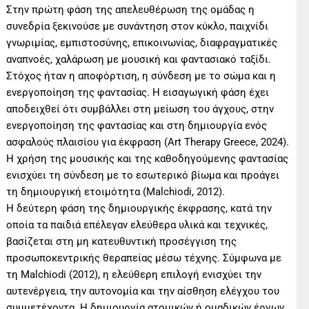
Στην πρώτη φάση της απελευθέρωση της ομάδας η
συνεδρία ξεκινούσε με συνάντηση στον κύκλο, παιχνίδι
γνωριμίας, εμπιστοσύνης, επικοινωνίας, διαφραγματικές
αναπνοές, χαλάρωση με μουσική και φαντασιακό ταξίδι.
Στόχος ήταν η αποφόρτιση, η σύνδεση με το σώμα και η
ενεργοποίηση της φαντασίας. Η εισαγωγική φάση έχει
αποδειχθεί ότι συμβάλλει στη μείωση του άγχους, στην
ενεργοποίηση της φαντασίας και στη δημιουργία ενός
ασφαλούς πλαισίου για έκφραση (Art Therapy Greece, 2024).
Η χρήση της μουσικής και της καθοδηγούμενης φαντασίας
ενισχύει τη σύνδεση με το εσωτερικό βίωμα και προάγει
τη δημιουργική ετοιμότητα (Malchiodi, 2012).
Η δεύτερη φάση της δημιουργικής έκφρασης, κατά την
οποία τα παιδιά επέλεγαν ελεύθερα υλικά και τεχνικές,
βασίζεται στη μη κατευθυντική προσέγγιση της
προσωποκεντρικής θεραπείας μέσω τέχνης. Σύμφωνα με
τη Malchiodi (2012), η ελεύθερη επιλογή ενισχύει την
αυτενέργεια, την αυτονομία και την αίσθηση ελέγχου του
συμμετέχοντα. Η δημιουργία ατομικών ή ομαδικών έργων