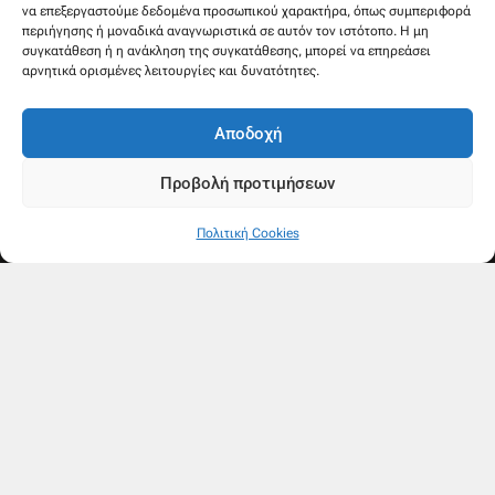
να επεξεργαστούμε δεδομένα προσωπικού χαρακτήρα, όπως συμπεριφορά
περιήγησης ή μοναδικά αναγνωριστικά σε αυτόν τον ιστότοπο. Η μη
συγκατάθεση ή η ανάκληση της συγκατάθεσης, μπορεί να επηρεάσει
αρνητικά ορισμένες λειτουργίες και δυνατότητες.
Αποδοχή
Προβολή προτιμήσεων
Πολιτική Cookies
Ακολουθήστε μας
F
Y
a
o
c
u
e
t
b
u
o
b
o
e