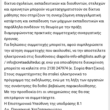
δίκτυα σχολείων, εκπαιδευτικών και διευθυντών, στελεχών
και ερευνητών μπορούν να μετασχηματιστούν σε δίκτυα
μάθησης που στηρίζουν τη συνεχιζόμενη επαγγελματική
κατάρτιση και εκπαίδευση των μάχιμων εκπαιδευτικών και
παράλληλα συνδέουν τη θεωρία με την πράξη
διαμορφώνοντας πρακτικές συμμετοχικής-συνεργατικής
έρευνας.
Για δηλώσεις συμμετοχής μπορείτε, αφού συμπληρώσετε
την αίτηση συμμετοχής που ακολουθεί, να την αποστείλετε
ηλεκτρονικά στις διευθύνσεις diapolis-info-ath@lists.auth.gr
/ info@cretaadulteduc.gr, ενώ για οποιαδήποτε διευκρίνιση
μπορείτε να καλείτε στο 2130 247974 (κ. Σοφία Φαντζίκου).
Στους συμμετέχοντες θα σταλεί ηλεκτρονικά το
πρόγραμμα της εκδήλωσης, ενώ με τη λήξη των εργασιών
της συνάντησης θα δοθεί βεβαίωση παρακολούθησης.
Με την προσδοκία ότι οι υποχρεώσεις σας θα σας
επιτρέψουν να συμμετάσχετε.
Η Επιστημονικά Υπεύθυνη της υποδράσης 8.1
Δρ. Παρασκευή Χατζηπαναγιώτου