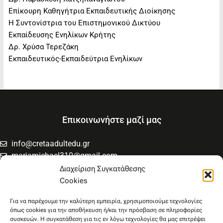
Επίκουρη Καθηγήτρια Εκπαιδευτικής Διοίκησης
Η Συντονίστρια του Επιστημονικού Δικτύου
Εκπαίδευσης Ενηλίκων Κρήτης
Δρ. Χρύσα Τερεζάκη
Εκπαιδευτικός-Εκπαιδεύτρια Ενηλίκων
Επικοινωνήστε μαζί μας
info@cretaadultedu.gr
mariamichael310@gmail.com
6981654994
Διαχείριση Συγκατάθεσης
6945533346
Cookies
Στρατηγού Μακρυγιάννη 38, Χαλέπα
Για να παρέχουμε την καλύτερη εμπειρία, χρησιμοποιούμε τεχνολογίες
όπως cookies για την αποθήκευση ή/και την πρόσβαση σε πληροφορίες
συσκευών. Η συγκατάθεση για τις εν λόγω τεχνολογίες θα μας επιτρέψει