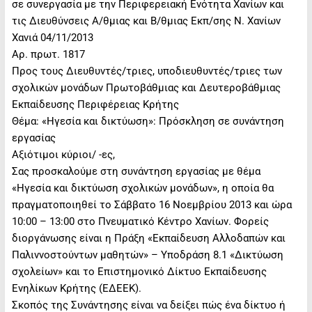
σε συνεργασία με την Περιφερειακή Ενότητα Χανίων και
τις Διευθύνσεις Α/θμιας και Β/θμιας Εκπ/σης Ν. Χανίων
Χανιά 04/11/2013
Αρ. πρωτ. 1817
Προς τους Διευθυντές/τριες, υποδιευθυντές/τριες των
σχολικών μονάδων Πρωτοβάθμιας και Δευτεροβάθμιας
Εκπαίδευσης Περιφέρειας Κρήτης
Θέμα: «Ηγεσία και δικτύωση»: Πρόσκληση σε συνάντηση
εργασίας
Αξιότιμοι κύριοι/ -ες,
Σας προσκαλούμε στη συνάντηση εργασίας με θέμα
«Ηγεσία και δικτύωση σχολικών μονάδων», η οποία θα
πραγματοποιηθεί τo Σάββατο 16 Νοεμβρίου 2013 και ώρα
10:00 – 13:00 στο Πνευματικό Κέντρο Χανίων. Φορείς
διοργάνωσης είναι η Πράξη «Εκπαίδευση Αλλοδαπών και
Παλιννοστούντων μαθητών» – Υποδράση 8.1 «Δικτύωση
σχολείων» και το Επιστημονικό Δίκτυο Εκπαίδευσης
Ενηλίκων Κρήτης (ΕΔΕΕΚ).
Σκοπός της Συνάντησης είναι να δείξει πώς ένα δίκτυο ή