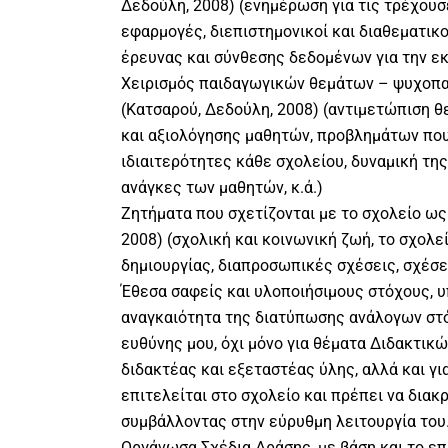
Δεδούλη, 2008) (ενημέρωση για τις τρέχουσ
εφαρμογές, διεπιστημονικοί και διαθεματικο
έρευνας και σύνθεσης δεδομένων για την εκ
Χειρισμός παιδαγωγικών θεμάτων – ψυχοπα
(Κατσαρού, Δεδούλη, 2008) (αντιμετώπιση 
και αξιολόγησης μαθητών, προβλημάτων που
ιδιαιτερότητες κάθε σχολείου, δυναμική τη
ανάγκες των μαθητών, κ.ά.)
Ζητήματα που σχετίζονται με το σχολείο ως
2008) (σχολική και κοινωνική ζωή, το σχολε
δημιουργίας, διαπροσωπικές σχέσεις, σχέσει
Έθεσα σαφείς και υλοποιήσιμους στόχους, 
αναγκαιότητα της διατύπωσης ανάλογων στ
ευθύνης μου, όχι μόνο για θέματα Διδακτικ
διδακτέας και εξεταστέας ύλης, αλλά και γ
επιτελείται στο σχολείο και πρέπει να διακ
συμβάλλοντας στην εύρυθμη λειτουργία του
Οργάνωσα Σχέδια Δράσης, με βάση και το ε