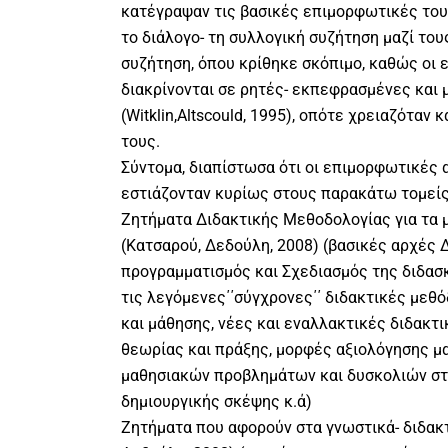
κατέγραψαν τις βασικές επιμορφωτικές τους
το διάλογο- τη συλλογική συζήτηση μαζί του
συζήτηση, όπου κρίθηκε σκόπιμο, καθώς οι
διακρίνονται σε ρητές- εκπεφρασμένες και 
(Witklin,Altscοuld, 1995), οπότε χρειαζόταν
τους.
Σύντομα, διαπίστωσα ότι οι επιμορφωτικές
εστιάζονταν κυρίως στους παρακάτω τομείς
Ζητήματα Διδακτικής Μεθοδολογίας για τα 
(Κατσαρού, Δεδούλη, 2008) (βασικές αρχές 
προγραμματισμός και Σχεδιασμός της διδασκ
τις λεγόμενες΄΄σύγχρονες΄΄ διδακτικές μεθό
και μάθησης, νέες και εναλλακτικές διδακτ
θεωρίας και πράξης, μορφές αξιολόγησης μ
μαθησιακών προβλημάτων και δυσκολιών στη
δημιουργικής σκέψης κ.ά)
Ζητήματα που αφορούν στα γνωστικά- διδακτ