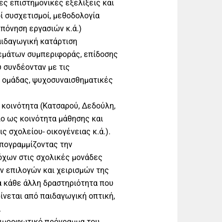
ες επιστημονικές εξελίξεις και
ί συσχετισμοί, μεθοδολογία
πόνηση εργασιών κ.ά.)
ιδαγωγική κατάρτιση
θεμάτων συμπεριφοράς, επίδοσης
 συνδέονταν με τις
ς ομάδας, ψυχοσυναισθηματικές
 κοινότητα (Κατσαρού, Δεδούλη,
ίο ως κοινότητα μάθησης και
ς σχολείου- οικογένειας κ.ά.).
υπογραμμίζοντας την
όχων στις σχολικές μονάδες
ών επιλογών και χειρισμών της
ια κάθε άλλη δραστηριότητα που
ρίνεται από παιδαγωγική οπτική,
.
πιμορφωτικό πρόγραμμα του