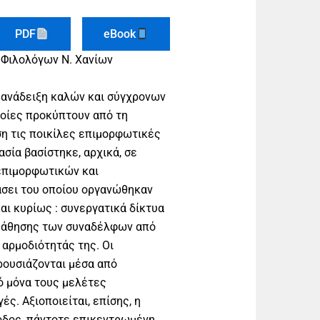
PDF
eBook
 Φιλολόγων Ν. Χανίων
η ανάδειξη καλών και σύγχρονων
ποίες προκύπτουν από τη
ση τις ποικίλες επιμορφωτικές
ασία βασίστηκε, αρχικά, σε
επιμορφωτικών και
σει του οποίου οργανώθηκαν
αι κυρίως : συνεργατικά δίκτυα
 μάθησης των συναδέλφων από
 αρμοδιότητάς της. Οι
ουσιάζονται μέσα από
ό μόνα τους μελέτες
ς. Αξιοποιείται, επίσης, η
θοδος, πάντοτε επικεντρωμένη