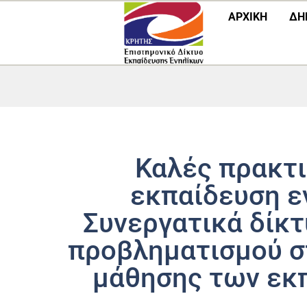
Μετάβαση
ΑΡΧΙΚΗ
ΔΗ
στο
περιεχόμενο
Καλές πρακτι
εκπαίδευση ε
Συνεργατικά δίκτ
προβληματισμού σ
μάθησης των εκ