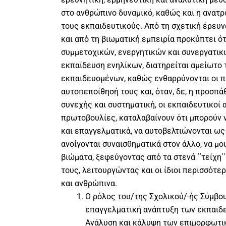
στο ανθρώπινο δυναμικό, καθώς και η ανατ
τους εκπαιδευτικούς. Από τη σχετική έρευν
και από τη βιωματική εμπειρία προκύπτει ότ
συμμετοχικών, ενεργητικών και συνεργατικ
εκπαίδευση ενηλίκων, διατηρείται αμείωτο 
εκπαιδευομένων, καθώς ενθαρρύνονται οι π
αυτοπεποίθησή τους και, όταν, δε, η προσπά
συνεχής και συστηματική, οι εκπαιδευτικοί
πρωτοβουλίες, καταλαβαίνουν ότι μπορούν 
και επαγγελματικά, να αυτοβελτιώνονται ως
ανοίγονται συναισθηματικά στον άλλο, να μο
βιώματα, ξεφεύγοντας από τα στενά ΄΄τείχη΄
τους, λειτουργώντας και οι ίδιοι περισσότ
και ανθρώπινα.
Ο ρόλος του/της Σχολικού/-ής Σύμβο
επαγγελματική ανάπτυξη των εκπαιδ
Ανάλυση και κάλυψη των επιμορφωτι