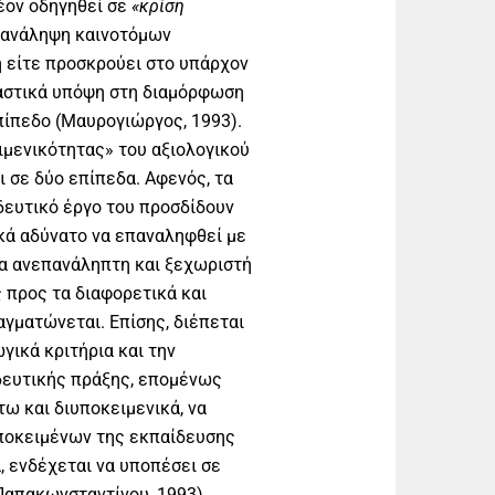
έον οδηγηθεί σε
«κρίση
α ανάληψη καινοτόμων
 είτε προσκρούει στο υπάρχον
ιαστικά υπόψη στη διαμόρφωση
πίπεδο (Μαυρογιώργος, 1993).
ιμενικότητας» του αξιολογικού
 σε δύο επίπεδα. Αφενός, τα
ιδευτικό έργο του προσδίδουν
κά αδύνατο να επαναληφθεί με
ια ανεπανάληπτη και ξεχωριστή
προς τα διαφορετικά και
γματώνεται. Επίσης, διέπεται
γικά κριτήρια και την
δευτικής πράξης, επομένως
ω και διυποκειμενικά, να
υποκειμένων της εκπαίδευσης
, ενδέχεται να υποπέσει σε
Παπακωνσταντίνου, 1993).