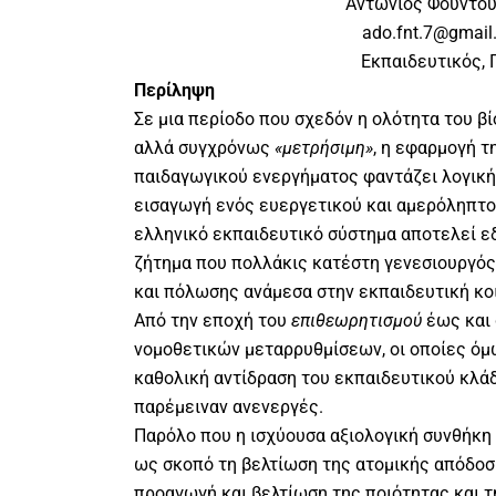
Αντώνιος Φουντο
ado.fnt.7@gmail
Εκπαιδευτικός, 
Περίληψη
Σε μια περίοδο που σχεδόν η ολότητα του βί
αλλά συγχρόνως
«μετρήσιμη»
, η εφαρμογή τ
παιδαγωγικού ενεργήματος φαντάζει λογική 
εισαγωγή ενός ευεργετικού και αμερόληπτο
ελληνικό εκπαιδευτικό σύστημα αποτελεί ε
ζήτημα που πολλάκις κατέστη γενεσιουργός
και πόλωσης ανάμεσα στην εκπαιδευτική κοι
Από την εποχή του
επιθεωρητισμού
έως και 
νομοθετικών μεταρρυθμίσεων, οι οποίες ό
καθολική αντίδραση του εκπαιδευτικού κλάδ
παρέμειναν ανενεργές.
Παρόλο που η ισχύουσα αξιολογική συνθήκη 
ως σκοπό τη βελτίωση της ατομικής απόδοσ
προαγωγή και βελτίωση της ποιότητας και 