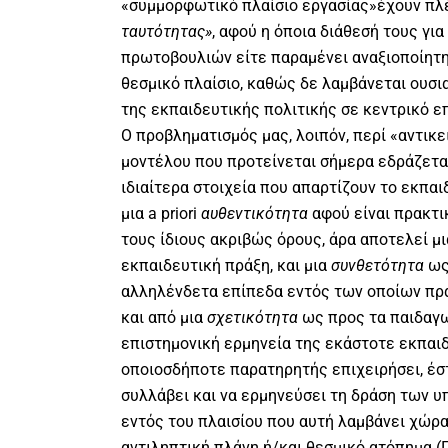
«συμμορφωτικό πλαίσιο εργασίας»έχουν πλ
ταυτότητας»
, αφού η όποια διάθεσή τους γι
πρωτοβουλιών είτε παραμένει αναξιοποίητη
θεσμικό πλαίσιο, καθώς δε λαμβάνεται ουσ
της εκπαιδευτικής πολιτικής σε κεντρικό ε
Ο προβληματισμός μας, λοιπόν, περί «αντικε
μοντέλου που προτείνεται σήμερα εδράζεται
ιδιαίτερα στοιχεία που απαρτίζουν το εκπα
μια a priori
αυθεντικότητα
αφού είναι πρακτι
τους ίδιους ακριβώς όρους, άρα αποτελεί μ
εκπαιδευτική πράξη, και μια
συνθετότητα
ως 
αλληλένδετα επίπεδα εντός των οποίων πρα
και από μια
σχετικότητα
ως προς τα παιδαγω
επιστημονική ερμηνεία της εκάστοτε εκπαι
οποιοσδήποτε παρατηρητής επιχειρήσει, έστ
συλλάβει και να ερμηνεύσει τη δράση των 
εντός του πλαισίου που αυτή λαμβάνει χώρα
αντιληπτική πλάνη ή/και θεσμικό ατόπημα (