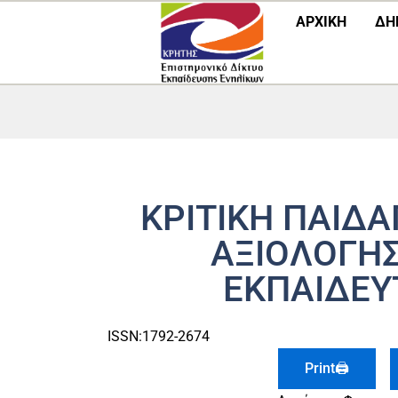
Μετάβαση
ΑΡΧΙΚΗ
ΔΗ
στο
περιεχόμενο
ΚΡΙΤΙΚΗ ΠΑΙΔΑ
ΑΞΙΟΛΟΓΗ
ΕΚΠΑΙΔΕΥ
ISSN:1792-2674
Print🖨