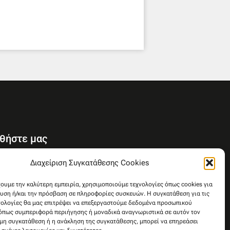
θήστε μας
Y
Διαχείριση Συγκατάθεσης Cookies
o
u
χουμε την καλύτερη εμπειρία, χρησιμοποιούμε τεχνολογίες όπως cookies για
υση ή/και την πρόσβαση σε πληροφορίες συσκευών. Η συγκατάθεση για τις
t
νολογίες θα μας επιτρέψει να επεξεργαστούμε δεδομένα προσωπικού
u
όπως συμπεριφορά περιήγησης ή μοναδικά αναγνωριστικά σε αυτόν τον
b
 μη συγκατάθεση ή η ανάκληση της συγκατάθεσης, μπορεί να επηρεάσει