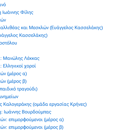
ινό
η Ιωάννης Φίλης
τών
 Καλλιθέας και Μεσκλών (Ευάγγελος Κασσελάκης)
υάγγελος Κασσελάκης)
οστόλου
ι: Μανώλης Λέκκας
: Ελληνικοί χοροί
ών (μέρος α)
ών (μέρος β)
παιδικό τραγούδι)
μνημείων
ς Καλογεράκης (ομάδα εργασίας Κρήνες)
η: Ιωάννης Βουρδούμπας
ών: επιμορφούμενοι (μέρος α)
ών: επιμορφούμενοι (μέρος β)