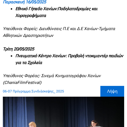
Παρασκευή 16/05/2025
Εθνικό Γήπεδο Χανίων:Ποδηλατοδρομίες και
Χορογραφήματα
Υπεύθυνοι Φορείς: Διευθύνσεις Π.Ε και Δ.Ε Χανίων-Τμήματα
Αθλητικών Δραστηριοτήτων
Τρίτη 20/05/2025
Πνευματικό Κέντρο Χανίων: Προβολή ντοκιμαντέρ παιδιών
για τα Σχολεία
Υπεύθυνος Φορέας: Σινεμά Κινηματογράφου Χανίων
(ChaniaFilmFestival)
Λήψη
06-07 Πρόγραμμα Συνδιάσκεψης_ 2025