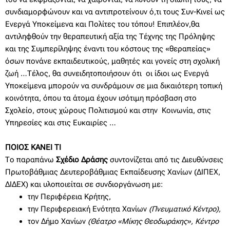
συνδιαμορφώνουν και να αντιπροτείνουν ό,τι τους Συν-Κινεί ως
Ενεργά Υποκείμενα και Πολίτες του τόπου! Επιπλέον,θα
αντιληφθούν την θεραπευτική αξία της Τέχνης της Πρόληψης
και της Συμπερίληψης έναντι του κόστους της «θεραπείας»
όσων πονάνε εκπαιδευτικούς, μαθητές και γονείς στη σχολική
ζωή …Τέλος, θα συνειδητοποιήσουν ότι οι ίδιοι ως Ενεργά
Υποκείμενα μπορούν να συνδράμουν σε μια δικαιότερη τοπική
κοινότητα, όπου τα άτομα έχουν ισότιμη πρόσβαση στο
Σχολείο, στους χώρους Πολιτισμού και στην Κοινωνία, στις
Υπηρεσίες και στις Ευκαιρίες …
ΠΟΙΟΣ ΚΑΝΕΙ ΤΙ
Το παραπάνω
Σχέδιο Δράσης
συντονίζεται από τις Διευθύνσεις
Πρωτοβάθμιας Δευτεροβάθμιας Εκπαίδευσης Χανίων (ΔΙΠΕΧ,
ΔΙΔΕΧ) και υλοποιείται σε συνδιοργάνωση με:
την Περιφέρεια Κρήτης,
την Περιφερειακή Ενότητα Χανίων
(Πνευματικό Κέντρο),
τον Δήμο Χανίων
(Θέατρο «Μίκης Θεοδωράκης», Κέντρο