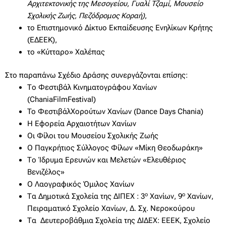
Αρχιτεκτονικής της Μεσογείου, Γυαλί Τζαμί, Μουσείο
Σχολικής Ζωής, Πεζόδρομος Κοραή)
,
το Επιστημονικό Δίκτυο Εκπαίδευσης Ενηλίκων Κρήτης
(ΕΔΕΕΚ),
το «Κύτταρο» Χαλέπας
Στο παραπάνω Σχέδιο Δράσης συνεργάζονται επίσης:
Το Φεστιβάλ Κινηματογράφου Χανίων
(ChaniaFilmFestival)
To ΦεστιβάλΧορούτων Χανίων (Dance Days Chania)
Η Εφορεία Αρχαιοτήτων Χανίων
Οι Φίλοι του Μουσείου Σχολικής Ζωής
Ο Παγκρήτιος Σύλλογος Φίλων «Μίκη Θεοδωράκη»
Το Ίδρυμα Ερευνών και Μελετών «Ελευθέριος
Βενιζέλος»
Ο Λαογραφικός Όμιλος Χανίων
ο
ο
Τα Δημοτικά Σχολεία της ΔΙΠΕΧ : 3
Χανίων, 9
Χανίων,
Πειραματικό Σχολείο Χανίων, Δ. Σχ. Νεροκούρου
Τα Δευτεροβάθμια Σχολεία της ΔΙΔΕΧ: ΕΕΕΚ, Σχολείο