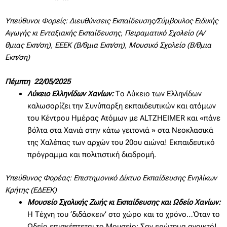
Υπεύθυνοι Φορείς: Διευθύνσεις Εκπαίδευσης/Σύμβουλος Ειδικής
Αγωγής κι Ενταξιακής Εκπαίδευσης, Πειραματικό Σχολείο (Α/
θμιας Εκπ/ση), ΕΕΕΚ (Β/θμια Εκπ/ση), Μουσικό Σχολείο (Β/θμια
Εκπ/ση)
Πέμπτη 22/05/2025
Λύκειο Ελληνίδων Χανίων:
Το Λύκειο των Ελληνίδων
καλωσορίζει την Συνύπαρξη εκπαιδευτικών και ατόμων
του Κέντρου Ημέρας Ατόμων με ALTZHEIMER και «πάνε
βόλτα στα Χανιά στην κάτω γειτονιά » στα Νεοκλασικά
της Χαλέπας των αρχών του 20ου αιώνα! Εκπαιδευτικό
πρόγραμμα και πολιτιστική διαδρομή.
Υπεύθυνος Φορέας: Επιστημονικό Δίκτυο Εκπαίδευσης Ενηλίκων
Κρήτης (ΕΔΕΕΚ)
Μουσείο Σχολικής Ζωής κι Εκπαίδευσης και Ωδείο Χανίων:
Η Τέχνη του ‘διδάσκειν’ στο χώρο και το χρόνο…Όταν το
Ωδείο επισκέπτεται το Μουσείο: Σαν ερώτημα ανοικτό!