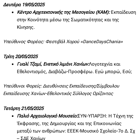
Δευτέρα 19/05/2025
Κέντρο Αρχιτεκτονικής της Μεσογείου (ΚΑΜ):
Εκπαίδευση
στην Κοινότητα μέσω της Σωματικότητας και της
Κίνησης.
Υπεύθυνος Φορέας: Φεστιβάλ Χορού «
DanceDaysChania
»
Τρίτη 20/05/2025
Γυαλί Τζαμί, Ενετικό λιμάνι Χανίων:
Λογοτεχνία και
Εθελοντισμός, Διαβάζω-Προσφέρω. Εγώ μπορώ, Εσύ;
Υπεύθυνοι Φορείς: Διευθύνσεις Εκπαίδευσης/Σύμβουλου
Εκπαίδευσης Χανίων-Εθελοντικός Σύλλογος Ορίζοντας
Τετάρτη 21/05/2025
Παλιό Αρχαιολογικό Μουσείο:
ΣΥΝ-ΥΠΑΡΞΗ: Η Τέχνη της
Έκφρασης, της Δημιουργίας και της Επικοινωνίας
μεταξύ των ανθρώπων: ΕΕΕΚ-Μουσικό Σχολείο-7ο Δ. Σχ
– ΣΔΕ Χανίων