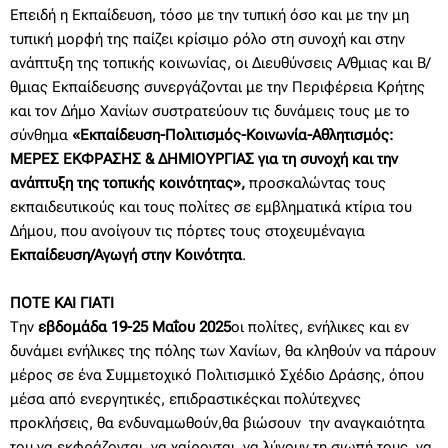
Επειδή η Εκπαίδευση, τόσο με την τυπική όσο και με την μη
τυπική μορφή της παίζει κρίσιμο ρόλο στη συνοχή και στην
ανάπτυξη της τοπικής κοινωνίας, οι Διευθύνσεις Α/θμιας και Β/
θμιας Εκπαίδευσης συνεργάζονται με την Περιφέρεια Κρήτης
και τον Δήμο Χανίων συστρατεύουν τις δυνάμεις τους με το
σύνθημα
«Εκπαίδευση-Πολιτισμός-
K
οινωνία-Αθλητισμός:
ΜΕΡΕΣ ΕΚΦΡΑΣΗΣ & ΔΗΜΙΟΥΡΓΙΑΣ για τη συνοχή και την
ανάπτυξη της τοπικής κοινότητας»,
προσκαλώντας τους
εκπαιδευτικούς και τους πολίτες σε εμβληματικά κτίρια του
Δήμου, που ανοίγουν τις πόρτες τους στοχευμέναγια
Εκπαίδευση/Αγωγή στην Κοινότητα
.
ΠΟΤΕ ΚΑΙ ΓΙΑΤΙ
Την
εβδομάδα 19-25 Μαΐου 2025
οι πολίτες, ενήλικες και εν
δυνάμει ενήλικες της πόλης των Χανίων, θα κληθούν να πάρουν
μέρος σε ένα Συμμετοχικό Πολιτισμικό Σχέδιο Δράσης, όπου
μέσα από ενεργητικές, επιδραστικέςκαι πολύτεχνες
προκλήσεις, θα ενδυναμωθούν,θα βιώσουν την αναγκαιότητα
του να εκφράζονται, να χαίρονται, να λύνουν τη σιωπή τους, να