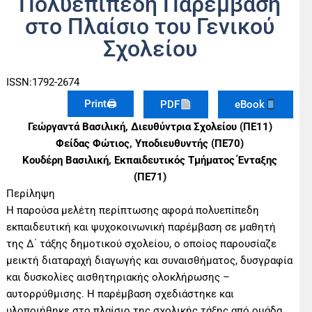
Πολυεπίπεδη Παρέμβαση
στο Πλαίσιο του Γενικού
Σχολείου
ISSN:1792-2674
Print🖨
PDF
eBook
Γεώργαντά Βασιλική, Διευθύντρια Σχολείου (ΠΕ11)
Φείδας Φώτιος, Υποδιευθυντής (ΠΕ70)
Κουδέρη Βασιλική, Εκπαιδευτικός Τμήματος Ένταξης
(ΠΕ71)
Περίληψη
Η παρούσα μελέτη περίπτωσης αφορά πολυεπίπεδη
εκπαιδευτική και ψυχοκοινωνική παρέμβαση σε μαθητή
της Δ΄ τάξης δημοτικού σχολείου, ο οποίος παρουσίαζε
μεικτή διαταραχή διαγωγής και συναισθήματος, δυσγραφία
και δυσκολίες αισθητηριακής ολοκλήρωσης –
αυτορρύθμισης. Η παρέμβαση σχεδιάστηκε και
υλοποιήθηκε στο πλαίσιο της σχολικής τάξης από ομάδα