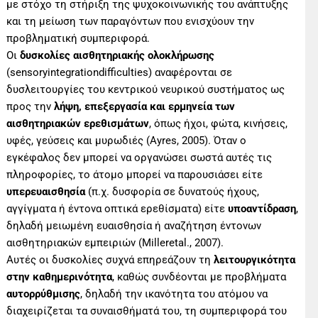
με στόχο τη στήριξη της ψυχοκοινωνικής του ανάπτυξης
και τη μείωση των παραγόντων που ενισχύουν την
προβληματική συμπεριφορά.
Οι
δυσκολίες αισθητηριακής ολοκλήρωσης
(sensoryintegrationdifficulties) αναφέρονται σε
δυσλειτουργίες του κεντρικού νευρικού συστήματος ως
προς την
λήψη, επεξεργασία και ερμηνεία των
αισθητηριακών ερεθισμάτων
, όπως ήχοι, φώτα, κινήσεις,
υφές, γεύσεις και μυρωδιές (Ayres, 2005). Όταν ο
εγκέφαλος δεν μπορεί να οργανώσει σωστά αυτές τις
πληροφορίες, το άτομο μπορεί να παρουσιάσει είτε
υπερευαισθησία
(π.χ. δυσφορία σε δυνατούς ήχους,
αγγίγματα ή έντονα οπτικά ερεθίσματα) είτε
υποαντίδραση
,
δηλαδή μειωμένη ευαισθησία ή αναζήτηση έντονων
αισθητηριακών εμπειριών (Milleretal., 2007).
Αυτές οι δυσκολίες συχνά επηρεάζουν τη
λειτουργικότητα
στην καθημερινότητα
, καθώς συνδέονται με προβλήματα
αυτορρύθμισης
, δηλαδή την ικανότητα του ατόμου να
διαχειρίζεται τα συναισθήματά του, τη συμπεριφορά του