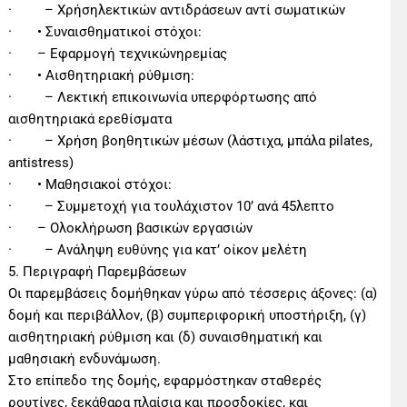
· – Χρήσηλεκτικών αντιδράσεων αντί σωματικών
· • Συναισθηματικοί στόχοι:
· – Εφαρμογή τεχνικώνηρεμίας
· • Αισθητηριακή ρύθμιση:
· – Λεκτική επικοινωνία υπερφόρτωσης από
αισθητηριακά ερεθίσματα
· – Χρήση βοηθητικών μέσων (λάστιχα, μπάλα pilates,
antistress)
· • Μαθησιακοί στόχοι:
· – Συμμετοχή για τουλάχιστον 10’ ανά 45λεπτο
· – Ολοκλήρωση βασικών εργασιών
· – Ανάληψη ευθύνης για κατ’ οίκον μελέτη
5. Περιγραφή Παρεμβάσεων
Οι παρεμβάσεις δομήθηκαν γύρω από τέσσερις άξονες: (α)
δομή και περιβάλλον, (β) συμπεριφορική υποστήριξη, (γ)
αισθητηριακή ρύθμιση και (δ) συναισθηματική και
μαθησιακή ενδυνάμωση.
Στο επίπεδο της δομής, εφαρμόστηκαν σταθερές
ρουτίνες, ξεκάθαρα πλαίσια και προσδοκίες, και