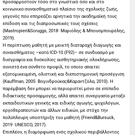
προσαρμοστούν τόσο στο γνωστικό όσο και στο
κοινωνικο-συναισθηματικό πλαίσιο της σχολικής ζωής,
γεγονός που επηρεάζει αρνητικά την ακαδημαϊκή τους
επίδοση και τις διαπροσωπικές τους σχέσεις
(Mastropieri&Scruggs, 2018· Μαριόλης & Μπουσμπουρέλης,
2019).
Η περίπτωση μαθητή με μεικτή διαταραχή διαγωγής και
συναισθήματος –κατά ICD-10 (F92)– σε συνδυασμό με
δυσγραφία και δυσκολίες αισθητηριακής ολοκλήρωσης,
συνιστά ένα σύνθετο προφίλ, το οποίο απαιτεί
εξατομικευμένη, ολιστική και διεπιστημονική προσέγγιση
(Kauffman, 2005· Βογινδρούκας&Καραντζόλα, 2010). Η
παρέμβαση δεν μπορεί να περιοριστεί μόνο σε επίπεδο
διδακτικής προσαρμογής, αλλά απαιτεί συνεργασία μεταξύ
εκπαιδευτικών γενικής και ειδικής αγωγής, ψυχολόγων,
εργοθεραπευτών και άλλων ειδικών, με στόχο την
πολύπλευρη υποστήριξη του μαθητή (Friend&Bursuck,
2019· UNESCO, 2017).
Επιπλέον, η διαμόρφωση ενός σχολικού περιβάλλοντος