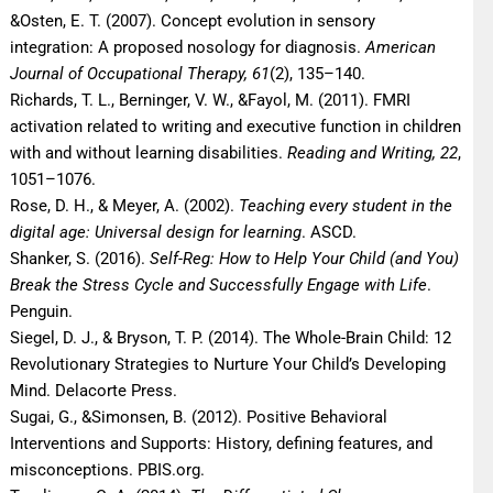
&Osten, E. T. (2007). Concept evolution in sensory
integration: A proposed nosology for diagnosis.
American
Journal of Occupational Therapy, 61
(2), 135–140.
Richards, T. L., Berninger, V. W., &Fayol, M. (2011). FMRI
activation related to writing and executive function in children
with and without learning disabilities.
Reading and Writing, 22
,
1051–1076.
Rose, D. H., & Meyer, A. (2002).
Teaching every student in the
digital age: Universal design for learning
. ASCD.
Shanker, S. (2016).
Self-Reg: How to Help Your Child (and You)
Break the Stress Cycle and Successfully Engage with Life
.
Penguin.
Siegel, D. J., & Bryson, T. P. (2014). The Whole-Brain Child: 12
Revolutionary Strategies to Nurture Your Child’s Developing
Mind. Delacorte Press.
Sugai, G., &Simonsen, B. (2012). Positive Behavioral
Interventions and Supports: History, defining features, and
misconceptions. PBIS.org.