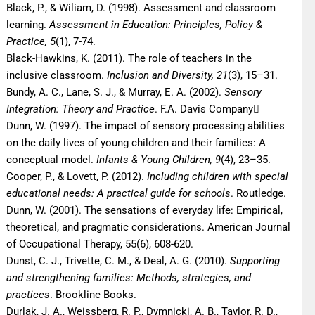
Black, P., & Wiliam, D. (1998). Assessment and classroom
learning.
Assessment in Education: Principles, Policy &
Practice, 5
(1), 7-74.
Black-Hawkins, K. (2011). The role of teachers in the
inclusive classroom.
Inclusion and Diversity, 21
(3), 15–31.
Bundy, A. C., Lane, S. J., & Murray, E. A. (2002).
Sensory
Integration: Theory and Practice
. F.A. Davis Company
Dunn, W. (1997). The impact of sensory processing abilities
on the daily lives of young children and their families: A
conceptual model.
Infants & Young Children, 9
(4), 23–35.
Cooper, P., & Lovett, P. (2012).
Including children with special
educational needs: A practical guide for schools
. Routledge.
Dunn, W. (2001). The sensations of everyday life: Empirical,
theoretical, and pragmatic considerations. American Journal
of Occupational Therapy, 55(6), 608-620.
Dunst, C. J., Trivette, C. M., & Deal, A. G. (2010).
Supporting
and strengthening families: Methods, strategies, and
practices
. Brookline Books.
Durlak, J. A., Weissberg, R. P., Dymnicki, A. B., Taylor, R. D.,