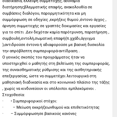
διαδικασία, έλλειψη συμμετοχής, αδυναμία
διατήρησηςβλεμματικής επαφής, ανακολουθία σε
συμβάσεις διαλόγου, παρορμητικότητα και μη
συμμόρφωση σε οδηγίες ,εκρήξεις θυμού ,έντονο άγχος ,
άρνηση συμμετοχής σε γραπτές δοκιμασίες και εργασίες
για το σπίτι .Δεν δεχόταν καμία παρότρυνση, παρατήρηση ,
συμβουλή,εντολή,σωματική επαφή(π.χχάδι,άγγιγμα
),αντιδρούσε έντονα ή αδιαφορούσε με βασική δυσκολία
την απρόβλεπτη συμπεριφορά-αντίδραση .
Ο γενικός σκοπός του προγράμματος ήταν να
υποστηριχθεί ο μαθητής στη βελτίωση της συμπεριφοράς,
της συναισθηματικής ρύθμισης και της αισθητηριακής
επεξεργασίας, ώστε να συμμετέχει λειτουργικά στη
μαθησιακή διαδικασία και στο κοινωνικό πλαίσιο της τάξης
, χωρίς να κινδυνεύουν οι υπόλοιποι εμπλεκόμενοι .
Στοχοθεσία:
· • Συμπεριφορικοί στόχοι:
· – Μείωση εκκρήξεωνθυμού και επιθετικότητας
· – Συμμόρφωσησε βασικούς κανόνες