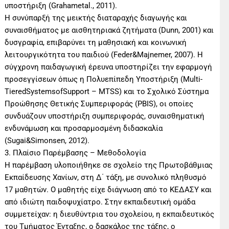
υποστήριξη (Grahametal., 2011).
Η συνύπαρξή της μεικτής διαταραχής διαγωγής και
συναισθήματος με αισθητηριακά ζητήματα (Dunn, 2001) και
δυσγραφία, επιβαρύνει τη μαθησιακή και κοινωνική
λειτουργικότητα του παιδιού (Feder&Majnemer, 2007). Η
σύγχρονη παιδαγωγική έρευνα υποστηρίζει την εφαρμογή
προσεγγίσεων όπως η Πολυεπίπεδη Υποστήριξη (Multi-
TieredSystemsofSupport – MTSS) και το Σχολικό Σύστημα
Προώθησης Θετικής Συμπεριφοράς (PBIS), οι οποίες
συνδυάζουν υποστήριξη συμπεριφοράς, συναισθηματική
ενδυνάμωση και προσαρμοσμένη διδασκαλία
(Sugai&Simonsen, 2012).
3. Πλαίσιο Παρέμβασης – Μεθοδολογία
Η παρέμβαση υλοποιήθηκε σε σχολείο της Πρωτοβάθμιας
Εκπαίδευσης Χανίων, στη Δ΄ τάξη, με συνολικό πληθυσμό
17 μαθητών. Ο μαθητής είχε διάγνωση από το ΚΕΔΑΣΥ και
από ιδιώτη παιδοψυχίατρο. Στην εκπαιδευτική ομάδα
συμμετείχαν: η διευθύντρια του σχολείου, η εκπαιδευτικός
του Τμήματος Ένταξης, ο δασκάλος της τάξης, ο