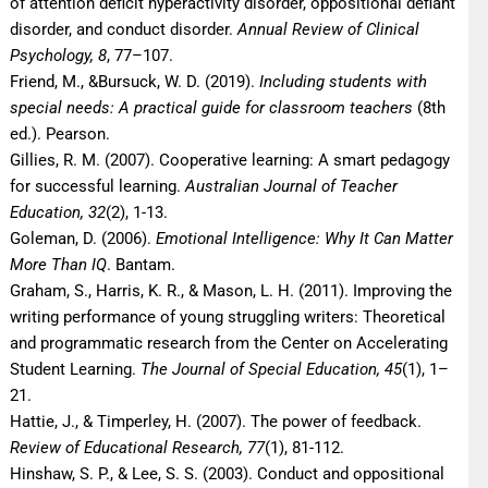
of attention deficit hyperactivity disorder, oppositional defiant
disorder, and conduct disorder.
Annual Review of Clinical
Psychology, 8
, 77–107.
Friend, M., &Bursuck, W. D. (2019).
Including students with
special needs: A practical guide for classroom teachers
(8th
ed.). Pearson.
Gillies, R. M. (2007). Cooperative learning: A smart pedagogy
for successful learning.
Australian Journal of Teacher
Education, 32
(2), 1-13.
Goleman, D. (2006).
Emotional Intelligence: Why It Can Matter
More Than IQ
. Bantam.
Graham, S., Harris, K. R., & Mason, L. H. (2011). Improving the
writing performance of young struggling writers: Theoretical
and programmatic research from the Center on Accelerating
Student Learning.
The Journal of Special Education, 45
(1), 1–
21.
Hattie, J., & Timperley, H. (2007). The power of feedback.
Review of Educational Research, 77
(1), 81-112.
Hinshaw, S. P., & Lee, S. S. (2003). Conduct and oppositional