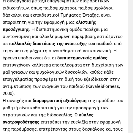
Η συνεργασία μεταξύ επαγγελματιών διαφορετικών
ειδικοτήτων, όπως παιδοψυχίατροι, παιδοψυχολόγοι,
δάσκαλοι και εκπαιδευτικοί Τμήματος Ένταξης, είναι
απαραίτητη για την εφαρμογή μιας
ολιστικής
προσέγγισης
. Η διεπιστημονική ομάδα παρέχει μια
συντονισμένη και ολοκληρωμένη παρέμβαση, εστιάζοντας
σε
πολλαπλές διαστάσεις της ανάπτυξης του παιδιού
: από
τη γνωστική μέχρι τη συναισθηματική και κοινωνική. Η
έρευνα υποδεικνύει ότι οι
διεπιστημονικές ομάδες
επιτυγχάνουν καλύτερα αποτελέσματα στη διαχείριση των
μαθησιακών και ψυχολογικών δυσκολιών, καθώς κάθε
επαγγελματίας προσφέρει τη δική του εξειδίκευση στην
αντιμετώπιση των αναγκών του παιδιού (Kavale&Forness,
2000).
Η συνεχής και
διαμορφωτική αξιολόγηση
της προόδου του
μαθητή είναι καθοριστική για την προσαρμογή των
στρατηγικών και της διδασκαλίας. Ο
κύκλος
ανατροφοδότησης
επιτρέπει την ευελιξία στην εφαρμογή
της παρέμβασης, επιτρέποντας στους δασκάλους και τους