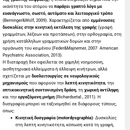
ικανότητα του ατόμου να
παράγει γραπτό λόγο με
ευανάγνωστο, σωστό, αυτόματο και λειτουργικό τρόπο
(Berninger&Wolf, 2009). Χαρακτηρίζεται από
εμμένουσες
δυσκολίες στην κινητική εκτέλεση της γραφής
(γραφή
γραμμάτων, λέξεων και προτάσεων), στην ορθογραφία, στη
χρήση κατάλληλων γραμματικών δομών και στην
οργάνωση του κειμένου (Feder&Majnemer, 2007· American
Psychiatric Association, 2013).
Η διαταραχή δεν οφείλεται σε χαμηλή νοημοσύνη,
αισθητηριακά ελλείμματα ή έλλειψη κινήτρων, αλλά
σχετίζεται με
δυσλειτουργίες σε νευρολογικούς
μηχανισμούς
που αφορούν την
λεπτή κινητικότητα
, την
οπτικοκινητική συντονισμένη δράση
, τη
χωρική αντίληψη
και την
εργαζόμενη μνήμη
(Richardsetal., 2011). Η
δυσγραφία μπορεί να ταξινομηθεί σε διάφορους τύπους,
όπως:
Κινητική δυσγραφία (motordysgraphia)
: Δυσκολίες
στη λεπτή κινητικότητα, κόπωση κατά τη γραφή,