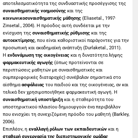
αποτελεσματικότητα της συνδυαστικής προσέγγισης της
συναισθηματικής νοημοσύνης
και της
κοινωνικοσυναισθηματικής μάθησης
(Eliasetal., 1997·
Zinsetal., 2004). Η πρόοδος αυτή συνδέεται με την
ενίσχυση της
συναισθηματικής ρύθμισης
και της
αυτοεκτίμησης
, που είναι καθοριστικοί παράγοντες για την
προσωπική και ακαδημαϊκή ανάπτυξη (Durlaketal., 2011).
Η
ενδυνάμωση της οικογένειας
και η δυνατότητα λήψης
φαρμακευτικής αγωγής
(όπως προτείνονται σε
περιπτώσεις μαθητών με συναισθηματικές και
συμπεριφορικές διαταραχές) συνέβαλαν σημαντικά στο
αίσθημα
ασφάλειας
του παιδιού και της οικογένειας, αν και
τελικά δεν χρησιμοποιήθηκε φαρμακευτική αγωγή. Η
συναισθηματική υποστήριξη
και η σταθερότητα του
υποστηρικτικού πλαισίου δημιουργούν ένα περιβάλλον
που ενισχύει τη συνεχιζόμενη πρόοδο του μαθητή (Barkley,
2006).
Επιπλέον, η
εναλλαγή ρόλων των εκπαιδευτικών
και η
σταθερή συνεργασία της διεπιστημονικής ομάδας