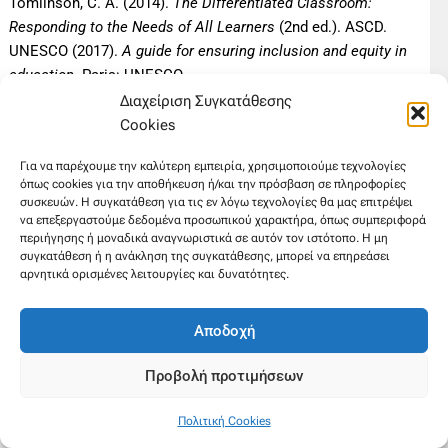
Tomlinson, C. A. (2014).
The Differentiated Classroom:
Responding to the Needs of All Learners
(2nd ed.). ASCD.
UNESCO (2017).
A guide for ensuring inclusion and equity in
education
. Paris: UNESCO.
World Health Organization (1992).
The ICD-10 Classification
Διαχείριση Συγκατάθεσης
of Mental and Behavioural Disorders: Clinical Descriptions
Cookies
and Diagnostic Guidelines
. Geneva: WHO.
Για να παρέχουμε την καλύτερη εμπειρία, χρησιμοποιούμε τεχνολογίες
Zins, J. E., Weissberg, R. P., Wang, M. C., & Walberg, H. J.
όπως cookies για την αποθήκευση ή/και την πρόσβαση σε πληροφορίες
(2004).
Building academic success on social and emotional
συσκευών. Η συγκατάθεση για τις εν λόγω τεχνολογίες θα μας επιτρέψει
learning: What does the research say?
Teachers College
να επεξεργαστούμε δεδομένα προσωπικού χαρακτήρα, όπως συμπεριφορά
περιήγησης ή μοναδικά αναγνωριστικά σε αυτόν τον ιστότοπο. Η μη
Press.
συγκατάθεση ή η ανάκληση της συγκατάθεσης, μπορεί να επηρεάσει
Zins, J. E., Weissberg, R. P., Wang, M. C., & Walberg, H. J.
αρνητικά ορισμένες λειτουργίες και δυνατότητες.
(2004).
Building academic success on social and emotional
learning: What does the research say?
TeachersCollegePress.
Αποδοχή
Βογινδρούκας, Ι., &Καραντζόλα, Ε. (2010).
Αναπτυξιακές
Γλωσσικές Διαταραχές και Εκπαίδευση
. Αθήνα: Τόπος.
Προβολή προτιμήσεων
Μαριόλης, Ν., & Μπουσμπουρέλης, Α. (2019).
Συναισθηματικές και συμπεριφορικές δυσκολίες στη
Πολιτική Cookies
σχολική τάξη: Αντιμετώπιση και παιδαγωγικές πρακτικές.