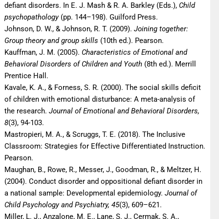
defiant disorders. In E. J. Mash & R. A. Barkley (Eds.),
Child
psychopathology
(pp. 144–198). Guilford Press.
Johnson, D. W., & Johnson, R. T. (2009).
Joining together:
Group theory and group skills
(10th ed.). Pearson.
Kauffman, J. M. (2005).
Characteristics of Emotional and
Behavioral Disorders of Children and Youth
(8th ed.). Merrill
Prentice Hall.
Kavale, K. A., & Forness, S. R. (2000). The social skills deficit
of children with emotional disturbance: A meta-analysis of
the research.
Journal of Emotional and Behavioral Disorders,
8
(3), 94-103.
Mastropieri, M. A., & Scruggs, T. E. (2018). The Inclusive
Classroom: Strategies for Effective Differentiated Instruction.
Pearson.
Maughan, B., Rowe, R., Messer, J., Goodman, R., & Meltzer, H.
(2004). Conduct disorder and oppositional defiant disorder in
a national sample: Developmental epidemiology.
Journal of
Child Psychology and Psychiatry, 45
(3), 609–621.
Miller, L. J., Anzalone, M. E., Lane, S. J., Cermak, S. A.,