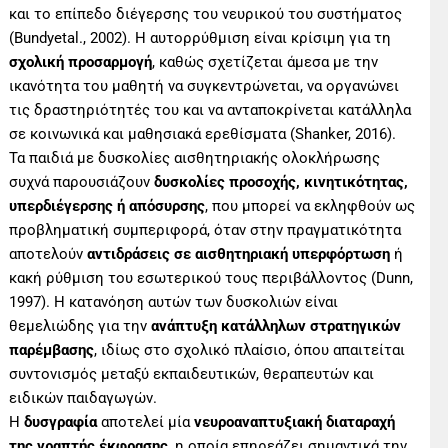
και το επίπεδο διέγερσης του νευρικού του συστήματος
(Bundyetal., 2002). Η αυτορρύθμιση είναι κρίσιμη για τη
σχολική προσαρμογή
, καθώς σχετίζεται άμεσα με την
ικανότητα του μαθητή να συγκεντρώνεται, να οργανώνει
τις δραστηριότητές του και να ανταποκρίνεται κατάλληλα
σε κοινωνικά και μαθησιακά ερεθίσματα (Shanker, 2016).
Τα παιδιά με δυσκολίες αισθητηριακής ολοκλήρωσης
συχνά παρουσιάζουν
δυσκολίες προσοχής, κινητικότητας,
υπερδιέγερσης ή απόσυρσης
, που μπορεί να εκληφθούν ως
προβληματική συμπεριφορά, όταν στην πραγματικότητα
αποτελούν
αντιδράσεις σε αισθητηριακή υπερφόρτωση
ή
κακή ρύθμιση του εσωτερικού τους περιβάλλοντος (Dunn,
1997). Η κατανόηση αυτών των δυσκολιών είναι
θεμελιώδης για την
ανάπτυξη κατάλληλων στρατηγικών
παρέμβασης
, ιδίως στο σχολικό πλαίσιο, όπου απαιτείται
συντονισμός μεταξύ εκπαιδευτικών, θεραπευτών και
ειδικών παιδαγωγών.
Η
δυσγραφία
αποτελεί μία
νευροαναπτυξιακή διαταραχή
της γραπτής έκφρασης
, η οποία επηρεάζει σημαντικά την