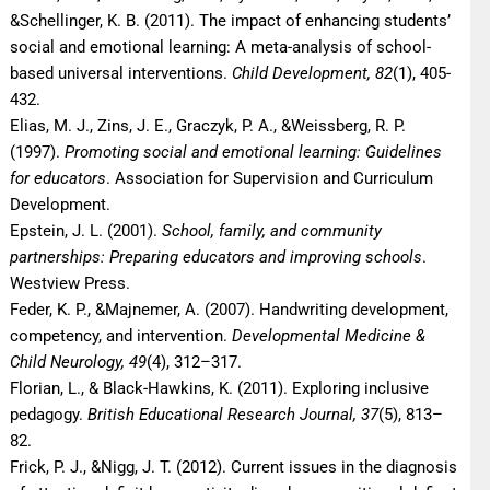
&Schellinger, K. B. (2011). The impact of enhancing students’
social and emotional learning: A meta-analysis of school-
based universal interventions.
Child Development, 82
(1), 405-
432.
Elias, M. J., Zins, J. E., Graczyk, P. A., &Weissberg, R. P.
(1997).
Promoting social and emotional learning: Guidelines
for educators
. Association for Supervision and Curriculum
Development.
Epstein, J. L. (2001).
School, family, and community
partnerships: Preparing educators and improving schools
.
Westview Press.
Feder, K. P., &Majnemer, A. (2007). Handwriting development,
competency, and intervention.
Developmental Medicine &
Child Neurology, 49
(4), 312–317.
Florian, L., & Black-Hawkins, K. (2011). Exploring inclusive
pedagogy.
British Educational Research Journal, 37
(5), 813–
82.
Frick, P. J., &Nigg, J. T. (2012). Current issues in the diagnosis