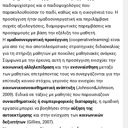
παιδοψυχίατρος και ο παιδοψυχολόγος που
παρακολουθούσαν το παιδί, καθώς και η οικογένειά του. Η
προσέγγιση ήταν ομαδοσυνεργατική και περιλάμβανε
συχνές αξιολογήσεις, διαμορφωτικές παρεμβάσεις και
προσαρμογές με βάση την εξέλιξη του μαθητή.
Η
ομαδοσυνεργατική προσέγγιση
(cooperativelearning) είναι
μία από τις πιο αποτελεσματικές στρατηγικές διδασκαλίας
για τη στήριξη μαθητών με ποικίλες μαθησιακές ανάγκες.
Σύμφωνα με την έρευνα, αυτή η προσέγγιση ενισχύει την
κοινωνική αλληλεπίδραση
και την
ενσυναίσθηση
μεταξύ
των μαθητών, επιτρέποντας τους να συνεργάζονται για την
επίτευξη κοινού στόχου, γεγονός που ενισχύει την
κοινωνικοσυναισθηματική ανάπτυξη
(Johnson&Johnson,
2009). Ειδικά σε τάξεις με μαθητές που παρουσιάζουν
συναισθηματικές ή συμπεριφορικές διαταραχές
, η ομαδική
εργασία μπορεί να βοηθήσει στην
αύξηση της
αυτοεκτίμησης
και στην ενίσχυση των
κοινωνικών
δεξιοτήτων
(Gillies, 2007).