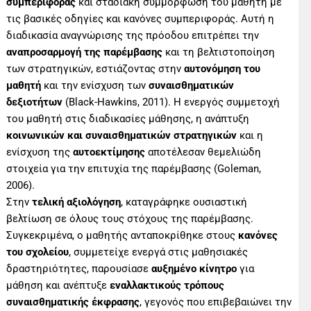
συμπεριφοράς
και σταδιακή συμμόρφωση του μαθητή με
τις βασικές οδηγίες και κανόνες συμπεριφοράς. Αυτή η
διαδικασία αναγνώρισης της πρόοδου επιτρέπει την
αναπροσαρμογή της παρέμβασης
και τη βελτιστοποίηση
των στρατηγικών, εστιάζοντας στην
αυτονόμηση του
μαθητή
και την ενίσχυση των
συναισθηματικών
δεξιοτήτων
(Black-Hawkins, 2011). Η ενεργός συμμετοχή
του μαθητή στις διαδικασίες μάθησης, η ανάπτυξη
κοινωνικών και συναισθηματικών στρατηγικών
και η
ενίσχυση της
αυτοεκτίμησης
αποτέλεσαν θεμελιώδη
στοιχεία για την επιτυχία της παρέμβασης (Goleman,
2006).
Στην
τελική αξιολόγηση
, καταγράφηκε ουσιαστική
βελτίωση σε όλους τους στόχους της παρέμβασης.
Συγκεκριμένα, ο μαθητής ανταποκρίθηκε στους
κανόνες
του σχολείου
, συμμετείχε ενεργά στις μαθησιακές
δραστηριότητες, παρουσίασε
αυξημένο κίνητρο
για
μάθηση και ανέπτυξε
εναλλακτικούς τρόπους
συναισθηματικής έκφρασης
, γεγονός που επιβεβαιώνει την