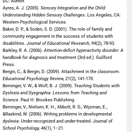
DC: Author.
Ayres, A. J. (2005).
Sensory Integration and the Child:
Understanding Hidden Sensory Challenges
. Los Angeles, CA:
Western Psychological Services.
Baker, D. P., & Soden, S. D. (2001). The role of family and
community engagement in the success of students with
disabilities.
Journal of Educational Research, 94
(2), 78-93.
Barkley, R. A. (2006).
Attention-deficit hyperactivity disorder: A
handbook for diagnosis and treatment
(3rd ed.). Guilford
Press.
Bergin, C., & Bergin, D. (2009). Attachment in the classroom.
Educational Psychology Review, 21
(2), 141-170.
Berninger, V. W., & Wolf, B. J. (2009).
Teaching Students with
Dyslexia and Dysgraphia: Lessons from Teaching and
Science
. Paul H. Brookes Publishing.
Berninger, V., Nielsen, K. H., Abbott, R. D., Wijsman, E.,
&Raskind, W. (2006). Writing problems in developmental
dyslexia: Under-recognized and under-treated.
Journal of
School Psychology, 46
(1), 1–21.