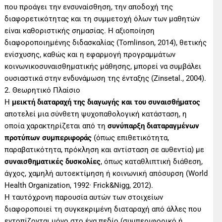
που προάγει την ενσυναίσθηση, την αποδοχή της
διαφορετικότητας και τη συμμετοχή όλων των μαθητών
είναι καθοριστικής σημασίας. Η αξιοποίηση
διαφοροποιημένης διδασκαλίας (Tomlinson, 2014), θετικής
ενίσχυσης, καθώς και η εφαρμογή προγραμμάτων
κοινωνικοσυναισθηματικής μάθησης, μπορεί να συμβάλει
ουσιαστικά στην ενδυνάμωση της ένταξης (Zinsetal., 2004).
2. Θεωρητικό Πλαίσιο
Η
μεικτή διαταραχή της διαγωγής και του συναισθήματος
αποτελεί μια σύνθετη ψυχοπαθολογική κατάσταση, η
οποία χαρακτηρίζεται από τη
συνύπαρξη διαταραγμένων
προτύπων συμπεριφοράς
(όπως επιθετικότητα,
παραβατικότητα, πρόκληση και αντίσταση σε αυθεντία) με
συναισθηματικές δυσκολίες
, όπως καταθλιπτική διάθεση,
άγχος, χαμηλή αυτοεκτίμηση ή κοινωνική απόσυρση (World
Health Organization, 1992· Frick&Nigg, 2012).
Η ταυτόχρονη παρουσία αυτών των στοιχείων
διαφοροποιεί τη συγκεκριμένη διαταραχή από άλλες που
εντοπίζονται μόνο στο ένα πεδίο (συμπεριφορικό ή