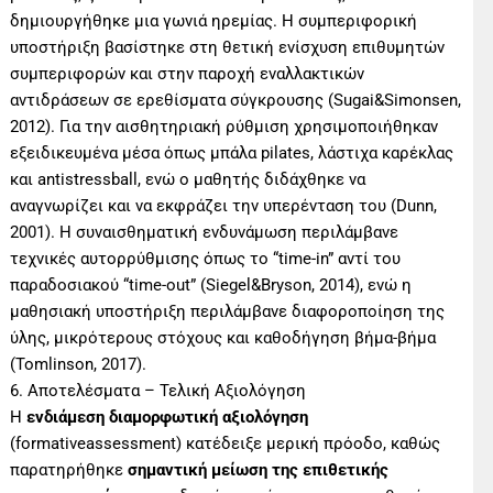
δημιουργήθηκε μια γωνιά ηρεμίας. Η συμπεριφορική
υποστήριξη βασίστηκε στη θετική ενίσχυση επιθυμητών
συμπεριφορών και στην παροχή εναλλακτικών
αντιδράσεων σε ερεθίσματα σύγκρουσης (Sugai&Simonsen,
2012). Για την αισθητηριακή ρύθμιση χρησιμοποιήθηκαν
εξειδικευμένα μέσα όπως μπάλα pilates, λάστιχα καρέκλας
και antistressball, ενώ ο μαθητής διδάχθηκε να
αναγνωρίζει και να εκφράζει την υπερένταση του (Dunn,
2001). Η συναισθηματική ενδυνάμωση περιλάμβανε
τεχνικές αυτορρύθμισης όπως το “time-in” αντί του
παραδοσιακού “time-out” (Siegel&Bryson, 2014), ενώ η
μαθησιακή υποστήριξη περιλάμβανε διαφοροποίηση της
ύλης, μικρότερους στόχους και καθοδήγηση βήμα-βήμα
(Tomlinson, 2017).
6. Αποτελέσματα – Τελική Αξιολόγηση
Η
ενδιάμεση διαμορφωτική αξιολόγηση
(formativeassessment) κατέδειξε μερική πρόοδο, καθώς
παρατηρήθηκε
σημαντική μείωση της επιθετικής