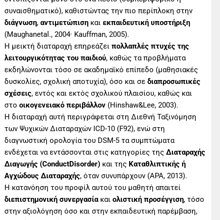
συναισθηματικό), καθιστώντας την πιο περίπλοκη στην
διάγνωση
,
αντιμετώπιση
και
εκπαιδευτική υποστήριξη
(Maughanetal., 2004· Kauffman, 2005).
Η μεικτή διαταραχή επηρεάζει
πολλαπλές πτυχές της
λειτουργικότητας του παιδιού
, καθώς τα προβλήματα
εκδηλώνονται τόσο σε ακαδημαϊκό επίπεδο (μαθησιακές
δυσκολίες, σχολική αποτυχία), όσο και σε
διαπροσωπικές
σχέσεις
, εντός και εκτός σχολικού πλαισίου, καθώς και
στο
οικογενειακό περιβάλλον
(Hinshaw&Lee, 2003).
Η διαταραχή αυτή περιγράφεται στη Διεθνή Ταξινόμηση
των Ψυχικών Διαταραχών ICD-10 (F92), ενώ στη
διαγνωστική ορολογία του DSM-5 τα συμπτώματα
ενδέχεται να εντάσσονται στις κατηγορίες της
Διαταραχής
Διαγωγής (ConductDisorder)
και της
Καταθλιπτικής ή
Αγχώδους Διαταραχής
, όταν συνυπάρχουν (APA, 2013).
Η κατανόηση του προφίλ αυτού του μαθητή απαιτεί
διεπιστημονική συνεργασία
και
ολιστική προσέγγιση
, τόσο
στην αξιολόγηση όσο και στην εκπαιδευτική παρέμβαση,