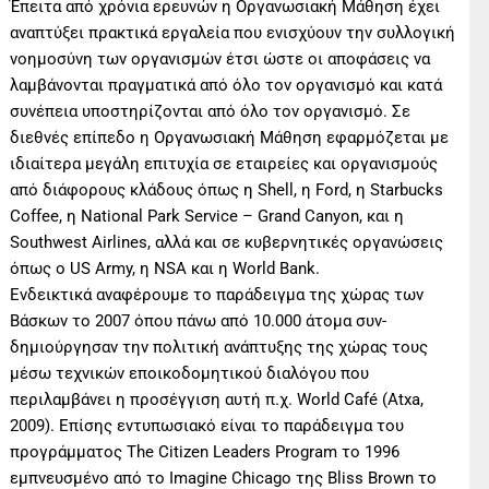
Έπειτα από χρόνια ερευνών η Οργανωσιακή Μάθηση έχει
αναπτύξει πρακτικά εργαλεία που ενισχύουν την συλλογική
νοημοσύνη των οργανισμών έτσι ώστε οι αποφάσεις να
λαμβάνονται πραγματικά από όλο τον οργανισμό και κατά
συνέπεια υποστηρίζονται από όλο τον οργανισμό. Σε
διεθνές επίπεδο η Οργανωσιακή Μάθηση εφαρμόζεται με
ιδιαίτερα μεγάλη επιτυχία σε εταιρείες και οργανισμούς
από διάφορους κλάδους όπως η Shell, η Ford, η Starbucks
Coffee, η National Park Service – Grand Canyon, και η
Southwest Airlines, αλλά και σε κυβερνητικές οργανώσεις
όπως ο US Army, η NSA και η World Bank.
Ενδεικτικά αναφέρουμε το παράδειγμα της χώρας των
Βάσκων το 2007 όπου πάνω από 10.000 άτομα συν-
δημιούργησαν την πολιτική ανάπτυξης της χώρας τους
μέσω τεχνικών εποικοδομητικού διαλόγου που
περιλαμβάνει η προσέγγιση αυτή π.χ. World Café (Atxa,
2009). Επίσης εντυπωσιακό είναι το παράδειγμα του
προγράμματος The Citizen Leaders Program το 1996
εμπνευσμένο από το Imagine Chicago της Bliss Brown το