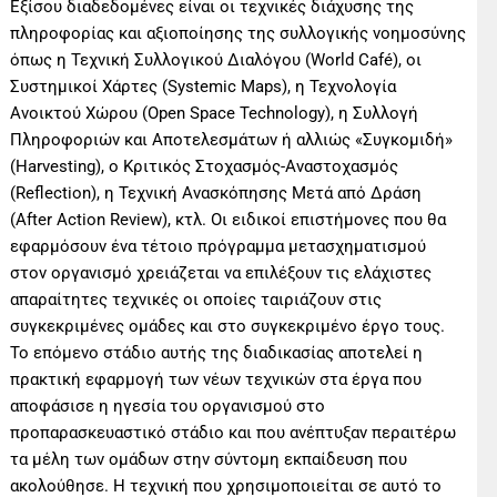
Εξίσου διαδεδομένες είναι οι τεχνικές διάχυσης της
πληροφορίας και αξιοποίησης της συλλογικής νοημοσύνης
όπως η Τεχνική Συλλογικού Διαλόγου (World Café), οι
Συστημικοί Χάρτες (Systemic Maps), η Τεχνολογία
Ανοικτού Χώρου (Open Space Technology), η Συλλογή
Πληροφοριών και Αποτελεσμάτων ή αλλιώς «Συγκομιδή»
(Harvesting), ο Κριτικός Στοχασμός-Αναστοχασμός
(Reflection), η Τεχνική Ανασκόπησης Μετά από Δράση
(After Action Review), κτλ. Οι ειδικοί επιστήμονες που θα
εφαρμόσουν ένα τέτοιο πρόγραμμα μετασχηματισμού
στον οργανισμό χρειάζεται να επιλέξουν τις ελάχιστες
απαραίτητες τεχνικές οι οποίες ταιριάζουν στις
συγκεκριμένες ομάδες και στο συγκεκριμένο έργο τους.
Το επόμενο στάδιο αυτής της διαδικασίας αποτελεί η
πρακτική εφαρμογή των νέων τεχνικών στα έργα που
αποφάσισε η ηγεσία του οργανισμού στο
προπαρασκευαστικό στάδιο και που ανέπτυξαν περαιτέρω
τα μέλη των ομάδων στην σύντομη εκπαίδευση που
ακολούθησε. Η τεχνική που χρησιμοποιείται σε αυτό το