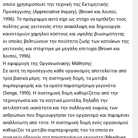
οποίο χρησιμοποιεί την τεχνική της Εκτιμητικής
Προσέγγισης (Appreciative Inquiry), (Brown και λοιποί,
1996). Το πρὀγραμμα αυτὀ εἰχε ως στὀχο να εμπλἐξει τους
πολἰτες μιας γειτονιἀς στην ανακἀλυψη και δημιουργἰα
καινοτομιὠν χαμηλοὐ κὀστους και υψηλἠς βιωσιμὀτητας
οι οποἰες βελτιὠνουν την ποιὀτητα ζωἠς των κατοἰκων της
γειτονιἀς, και στἐφτηκε με μεγἀλη επιτυχἰα (Brown και
λοιποί, 1996).
Η εφαρμογή της Οργανωσιακής Μάθησης
Σε αυτή τη προσέγγιση κάθε οργανισμός αποτελείται από
τρία βασικά μέρη: τη συστημική δομή, τα μοτίβα
συμπεριφοράς και τα ορατά παρατηρήσιμα γεγονότα
(Senge, 1990). Η συστημική δομή καθορίζεται από την
τεχνογνωσία και τα νοητικά μοντέλα, δηλαδή την
αντιληπτική ικανότητα και την συλλογική ευφυία, των
ανθρώπων που δημιουργήσαν τον οργανισμό και παραμένει
αναλλοίωτη από τότε. Η συστημική δομή ενός οργανισμού
καθορίζει τα μοτίβα συμπεριφοράς του τα οποία εν
συνεχεία οδηγούν στα παρατηρήσιμα γεγονότα (Meadows,