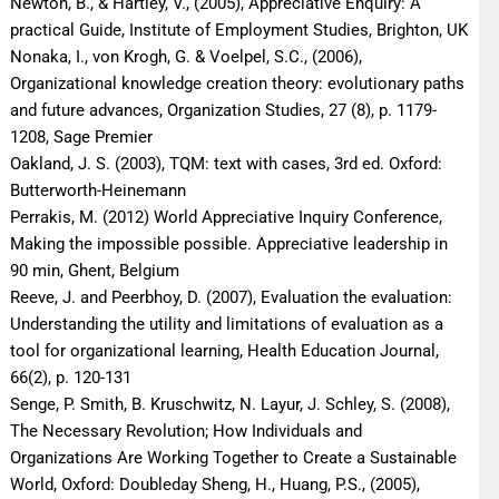
Newton, B., & Hartley, V., (2005), Appreciative Enquiry: A
practical Guide, Institute of Employment Studies, Brighton, UK
Nonaka, I., von Krogh, G. & Voelpel, S.C., (2006),
Organizational knowledge creation theory: evolutionary paths
and future advances, Organization Studies, 27 (8), p. 1179-
1208, Sage Premier
Oakland, J. S. (2003), TQM: text with cases, 3rd ed. Oxford:
Butterworth-Heinemann
Perrakis, M. (2012) World Appreciative Inquiry Conference,
Making the impossible possible. Appreciative leadership in
90 min, Ghent, Belgium
Reeve, J. and Peerbhoy, D. (2007), Evaluation the evaluation:
Understanding the utility and limitations of evaluation as a
tool for organizational learning, Health Education Journal,
66(2), p. 120-131
Senge, P. Smith, B. Kruschwitz, N. Layur, J. Schley, S. (2008),
The Necessary Revolution; How Individuals and
Organizations Are Working Together to Create a Sustainable
World, Oxford: Doubleday Sheng, H., Huang, P.S., (2005),