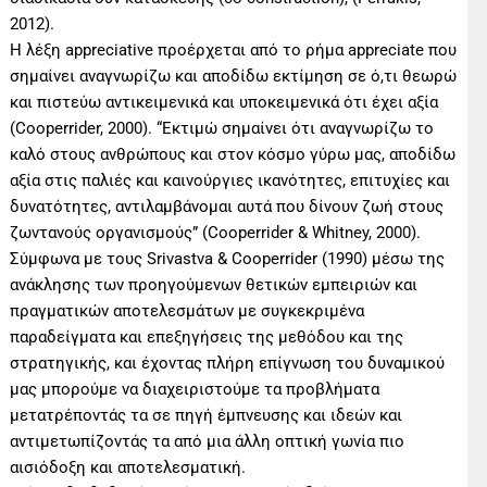
2012).
Η λέξη appreciative προέρχεται από το ρήμα appreciate που
σημαίνει αναγνωρίζω και αποδίδω εκτίμηση σε ό,τι θεωρώ
και πιστεύω αντικειμενικά και υποκειμενικά ότι έχει αξία
(Cooperrider, 2000). “Εκτιμώ σημαίνει ότι αναγνωρίζω το
καλό στους ανθρώπους και στον κόσμο γύρω μας, αποδίδω
αξία στις παλιές και καινούργιες ικανότητες, επιτυχίες και
δυνατότητες, αντιλαμβάνομαι αυτά που δίνουν ζωή στους
ζωντανούς οργανισμούς” (Cooperrider & Whitney, 2000).
Σύμφωνα με τους Srivastva & Cooperrider (1990) μέσω της
ανάκλησης των προηγούμενων θετικών εμπειριών και
πραγματικών αποτελεσμάτων με συγκεκριμένα
παραδείγματα και επεξηγήσεις της μεθόδου και της
στρατηγικής, και έχοντας πλήρη επίγνωση του δυναμικού
μας μπορούμε να διαχειριστούμε τα προβλήματα
μετατρέποντάς τα σε πηγή έμπνευσης και ιδεών και
αντιμετωπίζοντάς τα από μια άλλη οπτική γωνία πιο
αισιόδοξη και αποτελεσματική.