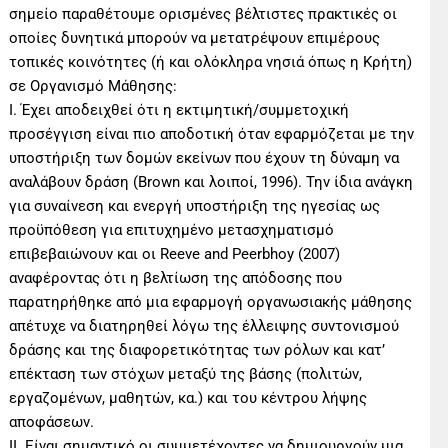
σημείο παραθέτουμε ορισμένες βέλτιστες πρακτικές οι
οποίες δυνητικά μπορούν να μετατρέψουν επιμέρους
τοπικές κοινότητες (ή και ολόκληρα νησιά όπως η Κρήτη)
σε Οργανισμό Μάθησης:
Ι. Έχει αποδειχθεί ότι η εκτιμητική/συμμετοχική
προσέγγιση είναι πιο αποδοτική όταν εφαρμόζεται με την
υποστήριξη των δομών εκείνων που έχουν τη δύναμη να
αναλάβουν δράση (Brown και λοιποί, 1996). Την ίδια ανάγκη
για συναίνεση και ενεργή υποστήριξη της ηγεσίας ως
προϋπόθεση για επιτυχημένο μετασχηματισμό
επιβεβαιώνουν και οι Reeve and Peerbhoy (2007)
αναφέροντας ότι η βελτίωση της απόδοσης που
παρατηρήθηκε από μια εφαρμογή οργανωσιακής μάθησης
απέτυχε να διατηρηθεί λόγω της έλλειψης συντονισμού
δράσης και της διαφορετικότητας των ρόλων και κατ’
επέκταση των στόχων μεταξύ της βάσης (πολιτών,
εργαζομένων, μαθητών, κα.) και του κέντρου λήψης
αποφάσεων.
ΙΙ. Είναι σημαντικό οι συμμετέχοντες να δημιουργούν μια