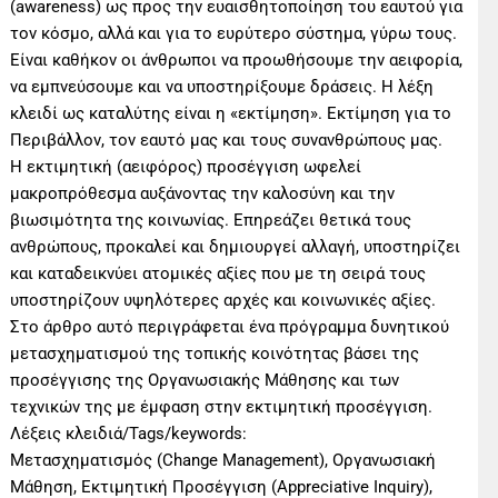
(awareness) ως προς την ευαισθητοποίηση του εαυτού για
τον κόσμο, αλλά και για το ευρύτερο σύστημα, γύρω τους.
Είναι καθήκον οι άνθρωποι να προωθήσουμε την αειφορία,
να εμπνεύσουμε και να υποστηρίξουμε δράσεις. Η λέξη
κλειδί ως καταλύτης είναι η «εκτίμηση». Εκτίμηση για το
Περιβάλλον, τον εαυτό μας και τους συνανθρώπους μας.
H εκτιμητική (αειφόρος) προσέγγιση ωφελεί
μακροπρόθεσμα αυξάνοντας την καλοσύνη και την
βιωσιμότητα της κοινωνίας. Επηρεάζει θετικά τους
ανθρώπους, προκαλεί και δημιουργεί αλλαγή, υποστηρίζει
και καταδεικνύει ατομικές αξίες που με τη σειρά τους
υποστηρίζουν υψηλότερες αρχές και κοινωνικές αξίες.
Στο άρθρο αυτό περιγράφεται ένα πρόγραμμα δυνητικού
μετασχηματισμού της τοπικής κοινότητας βάσει της
προσέγγισης της Οργανωσιακής Μάθησης και των
τεχνικών της με έμφαση στην εκτιμητική προσέγγιση.
Λέξεις κλειδιά/Tags/keywords:
Μετασχηματισμός (Change Management), Οργανωσιακή
Μάθηση, Εκτιμητική Προσέγγιση (Appreciative Inquiry),