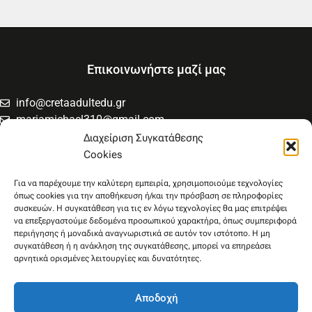
Επικοινωνήστε μαζί μας
info@cretaadultedu.gr
mariamichael310@gmail.com
6981654994
Διαχείριση Συγκατάθεσης
6945533346
Cookies
Στρατηγού Μακρυγιάννη 38, Χαλέπα
Για να παρέχουμε την καλύτερη εμπειρία, χρησιμοποιούμε τεχνολογίες
όπως cookies για την αποθήκευση ή/και την πρόσβαση σε πληροφορίες
συσκευών. Η συγκατάθεση για τις εν λόγω τεχνολογίες θα μας επιτρέψει
να επεξεργαστούμε δεδομένα προσωπικού χαρακτήρα, όπως συμπεριφορά
περιήγησης ή μοναδικά αναγνωριστικά σε αυτόν τον ιστότοπο. Η μη
συγκατάθεση ή η ανάκληση της συγκατάθεσης, μπορεί να επηρεάσει
αρνητικά ορισμένες λειτουργίες και δυνατότητες.
Αποδοχή