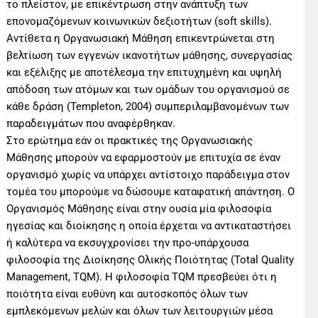
το πλείστον, με επικέντρωση στην ανάπτυξη των
επονομαζόμενων κοινωνικών δεξιοτήτων (soft skills).
Αντίθετα η Οργανωσιακή Μάθηση επικεντρώνεται στη
βελτίωση των εγγενών ικανοτήτων μάθησης, συνεργασίας
και εξέλιξης με αποτέλεσμα την επιτυχημένη και υψηλή
απόδοση των ατόμων και των ομάδων του οργανισμού σε
κάθε δράση (Templeton, 2004) συμπεριλαμβανομένων των
παραδειγμάτων που αναφέρθηκαν.
Στο ερώτημα εάν οι πρακτικές της Οργανωσιακής
Μάθησης μπορούν να εφαρμοστούν με επιτυχία σε έναν
οργανισμό χωρίς να υπάρχει αντίστοιχο παράδειγμα στον
τομέα του μπορούμε να δώσουμε καταφατική απάντηση. Ο
Oργανισμός Mάθησης είναι στην ουσία μία φιλοσοφία
ηγεσίας και διοίκησης η οποία έρχεται να αντικαταστήσει
ή καλύτερα να εκσυγχρονίσει την προ-υπάρχουσα
φιλοσοφία της Διοίκησης Ολικής Ποιότητας (Total Quality
Management, TQM). Η φιλοσοφία TQM πρεσβεύει ότι η
ποιότητα είναι ευθύνη και αυτοσκοπός όλων των
εμπλεκόμενων μελών και όλων των λειτουργιών μέσα