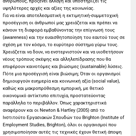
ανθρώπους, προξενεί αλλαγή και υποστηρίζει τις
υψηλότερες αρχές και αξίες της κοινωνίας.
Για να είναι αποτελεσματική η εκτιμητική-συμμετοχική
προσέγγιση οι άνθρωποί μας χρειάζεται και πρέπει να
κάνουν τη διαφορά εμβαθύνοντας την επίγνωσή τους
(awareness) και την ευαισθητοποίηση του εαυτού τους σε
σχέση με τον κόσμο, το ευρύτερο σύστημα γύρω τους.
Χρειάζεται να δουν, να ενστερνιστούν και να υιοθετήσουν
νέους τρόπους σκέψης και αλληλεπίδρασης που θα
επιφέρουν καινοτόμες και βιώσιμες (sustainable) λύσεις.
Πότε μια προσέγγισή είναι βιώσιμη; Όταν οι οργανισμοί
δημιουργούν ευημερία και κοινωνική αξία (social value),
καθώς και μακροπρόθεσμη εμπορική, με θετικό
οικονομικό αντίκτυπο επιτυχία, προστατεύοντας
παράλληλα το περιβάλλον. Όπως χαρακτηριστικά
αναφέρουν και οι Newton & Hartley (2005) από το
Ινστιτούτο Εργασιακών Σπουδών του Brighton (Institute of
Employment Studies, Brighton), όλοι οι οργανισμοί που
χρησιμοποίησαν αυτές τις τεχνικές έχουν θετική άποψη