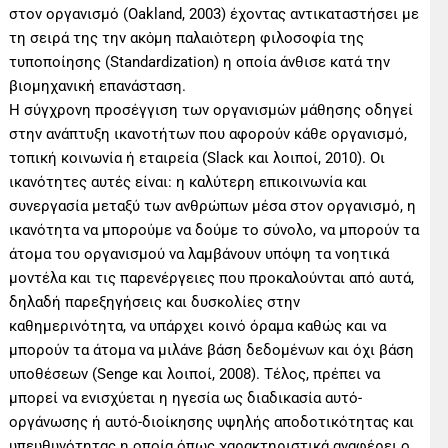
στον οργανισμό (Oakland, 2003) έχοντας αντικαταστήσει με
τη σειρά της την ακὀμη παλαιὀτερη φιλοσοφία της
τυποποίησης (Standardization) η οποία άνθισε κατά την
βιομηχανική επανάσταση.
Η σύγχρονη προσέγγιση των οργανισμών μάθησης οδηγεί
στην ανάπτυξη ικανοτήτων που αφορούν κάθε οργανισμό,
τοπική κοινωνία ή εταιρεία (Slack και λοιποί, 2010). Οι
ικανότητες αυτές είναι: η καλύτερη επικοινωνία και
συνεργασία μεταξύ των ανθρώπων μέσα στον οργανισμό, η
ικανότητα να μπορούμε να δούμε το σύνολο, να μπορούν τα
άτομα του οργανισμού να λαμβάνουν υπόψη τα νοητικά
μοντέλα και τις παρενέργειες που προκαλούνται από αυτά,
δηλαδή παρεξηγήσεις και δυσκολίες στην
καθημερινότητα, να υπάρχει κοινό όραμα καθώς και να
μπορούν τα άτομα να μιλάνε βάση δεδομένων και όχι βάση
υποθέσεων (Senge και λοιποί, 2008). Τέλος, πρέπει να
μπορεί να ενισχύεται η ηγεσία ως διαδικασία αυτό-
οργάνωσης ή αυτό-διοίκησης υψηλής αποδοτικότητας και
υπευθυνότητας η οποία όπως χαρακτηριστικά αναφέρει ο