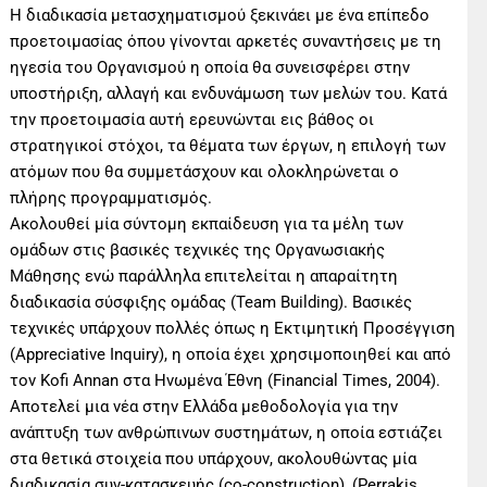
Η διαδικασία μετασχηματισμού ξεκινάει με ένα επίπεδο
προετοιμασίας όπου γίνονται αρκετές συναντήσεις με τη
ηγεσία του Οργανισμού η οποία θα συνεισφέρει στην
υποστήριξη, αλλαγή και ενδυνάμωση των μελών του. Κατά
την προετοιμασία αυτή ερευνώνται εις βάθος οι
στρατηγικοί στόχοι, τα θέματα των έργων, η επιλογή των
ατόμων που θα συμμετάσχουν και ολοκληρώνεται ο
πλήρης προγραμματισμός.
Ακολουθεί μία σύντομη εκπαίδευση για τα μέλη των
ομάδων στις βασικές τεχνικές της Οργανωσιακής
Μάθησης ενώ παράλληλα επιτελείται η απαραίτητη
διαδικασία σύσφιξης ομάδας (Team Building). Βασικές
τεχνικές υπάρχουν πολλές όπως η Εκτιμητική Προσέγγιση
(Appreciative Inquiry), η οποία έχει χρησιμοποιηθεί και από
τον Kofi Annan στα Ηνωμένα Έθνη (Financial Times, 2004).
Αποτελεί μια νέα στην Ελλάδα μεθοδολογία για την
ανάπτυξη των ανθρώπινων συστημάτων, η οποία εστιάζει
στα θετικά στοιχεία που υπάρχουν, ακολουθώντας μία
διαδικασία συν-κατασκευής (co-construction), (Perrakis,