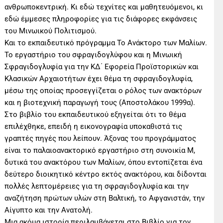
ανθρωποκεντρική. Κι εδώ τεχνίτες και μαθητευόμενοι, κι
εδώ έμμεσες πληροφορίες για τις διάφορες εκφάνσεις
του Μινωικού Πολιτισμού.
Και το εκπαιδευτικό πρόγραμμα Το Ανάκτορο των Μαλίων.
Το εργαστήριο του σφραγιδογλύφου και η Μινωική
Σφραγιδογλυφία για την ΚΔ΄ Εφορεία Προϊστορικών και
Κλασικών Αρχαιοτήτων έχει θέμα τη σφραγιδογλυφία,
μέσω της οποίας προσεγγίζεται ο ρόλος των ανακτόρων
και η βιοτεχνική παραγωγή τους (Αποστολάκου 1999α).
Στο βιβλίο του εκπαιδευτικού εξηγείται ότι το θέμα
επιλέχθηκε, επειδή η εικονογραφία υποκαθιστά τις
γραπτές πηγές που λείπουν. Άξονας του προγράμματος
είναι το παλαιοανακτορικό εργαστήριο στη συνοικία Μ,
δυτικά του ανακτόρου των Μαλίων, όπου εντοπίζεται ένα
δεύτερο διοικητικό κέντρο εκτός ανακτόρου, και δίδονται
πολλές λεπτομέρειες για τη σφραγιδογλυφία και την
αναζήτηση πρώτων υλών στη Βαλτική, το Αφγανιστάν, την
Αίγυπτο και την Ανατολή.
Μια ακόμα ιστορία περιλαμβάνεται στο Βιβλίο για τον