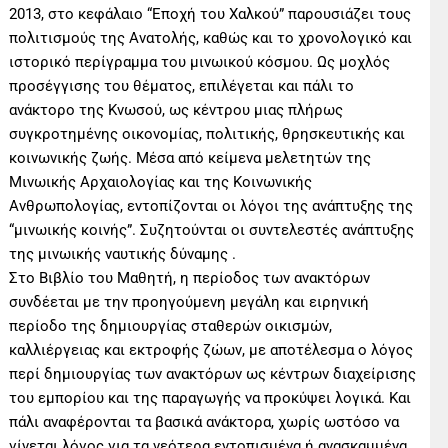
2013, στο κεφάλαιο “Εποχή του Χαλκού” παρουσιάζει τους
πολιτισμούς της Ανατολής, καθώς και το χρονολογικό και
ιστορικό περίγραμμα του μινωικού κόσμου. Ως μοχλός
προσέγγισης του θέματος, επιλέγεται και πάλι το
ανάκτορο της Κνωσού, ως κέντρου μιας πλήρως
συγκροτημένης οικονομίας, πολιτικής, θρησκευτικής και
κοινωνικής ζωής. Μέσα από κείμενα μελετητών της
Μινωικής Αρχαιολογίας και της Κοινωνικής
Ανθρωπολογίας, εντοπίζονται οι λόγοι της ανάπτυξης της
“μινωικής κοινής”. Συζητούνται οι συντελεστές ανάπτυξης
της μινωικής ναυτικής δύναμης .
Στο Βιβλίο του Μαθητή, η περίοδος των ανακτόρων
συνδέεται με την προηγούμενη μεγάλη και ειρηνική
περίοδο της δημιουργίας σταθερών οικισμών,
καλλιέργειας και εκτροφής ζώων, με αποτέλεσμα ο λόγος
περί δημιουργίας των ανακτόρων ως κέντρων διαχείρισης
του εμπορίου και της παραγωγής να προκύψει λογικά. Και
πάλι αναφέρονται τα βασικά ανάκτορα, χωρίς ωστόσο να
γίνεται λόγος για τα νεότερα εντοπισμένα ή ανασκαμμένα.