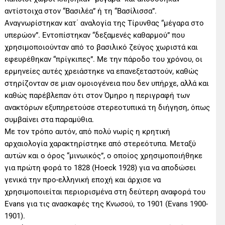
αντίστοιχα στον “Βασιλέα” ή τη “Βασίλισσα”.
Αναγνωρίστηκαν κατ΄ αναλογία της Τίρυνθας “μέγαρα στο
υπερώον”. Εντοπίστηκαν “δεξαμενές καθαρμού” που
χρησιμοποιούνταν από το βασιλικό ζεύγος χωριστά και
εφευρέθηκαν “πρίγκιπες”. Με την πάροδο του χρόνου, οι
ερμηνείες αυτές χρειάστηκε να επανεξεταστούν, καθώς
στηρίζονταν σε μιαν ομοιογένεια που δεν υπήρχε, αλλά και
καθώς παρέβλεπαν ότι στον Όμηρο η περιγραφή των
ανακτόρων εξυπηρετούσε στερεοτυπικά τη διήγηση, όπως
συμβαίνει στα παραμύθια.
Με τον τρόπο αυτόν, από πολύ νωρίς η κρητική
αρχαιολογία χαρακτηρίστηκε από στερεότυπα. Μεταξύ
αυτών και ο όρος “μινωικός”, ο οποίος χρησιμοποιήθηκε
για πρώτη φορά το 1828 (Hoeck 1928) για να αποδώσει
γενικά την προ-ελληνική εποχή και άρχισε να
χρησιμοποιείται περιορισμένα στη δεύτερη αναφορά του
Evans για τις ανασκαφές της Κνωσού, το 1901 (Evans 1900-
1901).