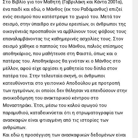
Στο Βιβλίο για τον Μαθητή (Γαβριλάκη και Κάντα 2001α),
ένα παιδί και εδώ, ο Μάνθος (εκ του Ραδάμανθυς) επιζεί
ενός σεισμού που κατέστρεψε το χωριό του. Μετά τον
σεισμό, στην ύπαιθρο εν μέσω ερειπίων, οι άνθρωποι της
οικογένειάς προσπαθούν να αμβλύνουν τους φόβους τους
επαναλαμβάνοντας τις καθημερινές ασχολίες τους. Στον
σεισμό χάθηκε ο παππούς του Μάνθου, παλιός επίσημος
αποθηκάριος, που μαθήτευσε στη Φαιστό, όπως και ο
πατέρας του. Αποθηκάριος θα γινόταν κι ο Μάνθος στο
μέλλον, αφού είχε αρχίσει η μαθητεία του δίπλα στον
πατέρα του. Στην τελευταία σκηνή, οι άνθρωποι
κατευθύνονται στο γειτονικό Αποδούλου με προτροπή
των ηγεμόνων, οι οποίοι δεν θέλησαν να επενδύσουν στην
ανοικοδόμηση του ανακτορικού κέντρου στο
Μοναστηράκι. Έτσι, μέσω του καλού αγωγού του
παραμυθιού, καταδεικνύεται ότι η στρωματογραφία των
ανασκαφών είναι φτιαγμένη από τις ιστορίες των
ανθρώπων.
Και εδώ η προσέγγιση των ανασκαφικών δεδομένων είναι