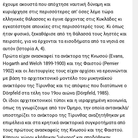
έχουμε ακουστά που απόχτησε ναυτική δύναμη και
κυριάρχησε στις περισσότερες απ’ όσες λέμε τώρα
ελληνικές θάλασσες κι έγινε άρχοντας στις Κυκλάδες κι
εγκατέστησε αποικίες στις περισσότερές τους. Κι όπως
ήταν φυσικό, ξεκαθάρισε από τη θάλασσά τους ληστές και
πειρατές, για να έρχονται τα εισοδήματα από τα νησιά σε
αυτόν (Ιστορία Α, 4).
Πρώτα είχαν ανασκαφεί τα ανάκτορα της Κνωσού (Evans,
Hogarth and Welch 1899-1900) και της Φαιστού (Pernier
1902) και οι λειτουργίες τους είχαν αρχίσει να ερευνώνται
με βάση το αρχιτεκτονικό μοντέλο του μυκηναϊκού
ανακτόρου της Τίρυνθας και τις απόψεις που διατύπωνε ο
Dörpfeld στα τέλη του 19ου αιώνα (Dörpfeld, 1985).
Οι ίδιοι αρχιτεκτονικοί τύποι και η ιεραρχημένη κοινωνία,
όπως τη γνωρίζουμε από τον Όμηρο, την οποία αντανακλά/
υποστηρίζει το ανάκτορο της Τίρυνθας αναζητήθηκαν με
επιμέλεια και στα κρητικά ανακτορικά συγκροτήματα από
τους πρώτους ανασκαφείς της Κνωσού και της Φαιστού.
Κάποιοι χώροι κλήθηκαν “μέγαρα” και αποδόθηκαν