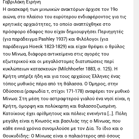
Γαβριλάκη Ειρήνη
Η ανασκαφή των μινωικών ανακτόρων άρχισε τον 19ο
αιώνα, στο πλαίσιο του ευρύτερου ενδιαφέροντος για τις
κρητικές αρχαιότητες, το οποίο αναπτύχθηκε στο
πρόσφορο έδαφος που είχαν δημιουργήσει Περιηγητές
(για παράδειγμα Pashley 1937) και Φιλόλογοι (για
παράδειγμα Hoeck 1823-1829) και είχαν θρέψει ο θρύλος
του Μίνωα, διάφορα αντικείμενα στις αγορές του
εξωτερικού και οι μεγαλόστομες διατυπώσεις περί
κυκλώπειων κατασκευών (Milchhoefer 1883, σ. 125). Η
Κρήτη υπήρξε ήδη και για τους αρχαίους Έλληνες ένας
τόπος μυθικός πέρα από τη θάλασσα. Ο Όμηρος, στην
Οδύσσεια (ραψωδία τ, στίχοι 171-178) αναφέρει τον μυθικό
Μίνωα: Στη μέση του αστραφτερού γιαλού ένα νησί είναι, η
Κρήτη, όμορφη και πολύκαρπη και θαλασσοζωσμένη.
Κατοίκους έχει αρίθμητους και πόλεις ενενήντα […]. Πόλη
μεγάλη είναι η Κνωσός και βασιλιάς της ο Μίνωας, που
κάθε εννιά χρόνια συνομιλούσε με τον Δία. Το ίδιο και ο
Θουκυδίδης: Ο Μίνωας είναι ο παλαιότερος από όσους