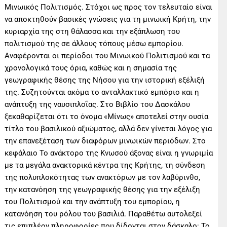
Μινωικός Πολιτισμός. Στόχοι ως προς τον τελευταίο είναι
να αποκτηθούν βασικές γνώσεις για τη µινωική Κρήτη, την
κυριαρχία της στη θάλασσα και την εξάπλωση του
πολιτισμού της σε άλλους τόπους µέσω εµπορίου.
Αναφέρονται οι περίοδοι του Μινωικού Πολιτισμού και τα
χρονολογικά τους όρια, καθώς και η σημασία της
γεωγραφικής θέσης της Νήσου για την ιστορική εξέλιξή
της. Συζητούνται ακόμα το ανταλλακτικό εμπόριο και η
ανάπτυξη της ναυσιπλοΐας. Στο Βιβλίο του Δασκάλου
ξεκαθαρίζεται ότι το όνομα «Μίνως» αποτελεί στην ουσία
τίτλο του βασιλικού αξιώµατος, αλλά δεν γίνεται λόγος για
την επανεξέταση των διαφόρων μινωικών περιόδων. Στο
κεφάλαιο Το ανάκτορο της Κνωσού άξονας είναι η γνωριμία
με τα μεγάλα ανακτορικά κέντρα της Κρήτης, τη σύνδεση
της πολυπλοκότητας των ανακτόρων με τον λαβύρινθο,
την κατανόηση της γεωγραφικής θέσης για την εξέλιξη
του Πολιτισμού και την ανάπτυξη του εμπορίου, η
κατανόηση του ρόλου του βασιλιά. Παραθέτω αυτολεξεί
τις επιπλέον πληροφορίες που δίδονται στον δάσκαλο: Το