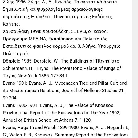
Ζώης 1996: Ζώης, Α., Α., Κνωσός. Το εκστατικό όραμα.
Σημειωτική και ψυχολογία μιας αρχαιολογικής
περιπέτειας, Ηράκλειο: Πανεπιστημιακές Εκδόσεις
Κρήτης.
Χρυσουλάκη 1998: Χρυσουλάκη, Σ., Εγώ, ο Ίκαρος,
Πρόγραμμα ΜΕΛΙΝΑ, Εκπαίδευση και Πολιτισμός:
Εκπαιδευτικό φάκελος κορμού αρ. 3, Αθήνα: Υπουργείο
Πολιτισμού.
Dörpfeld 1985: Dörpfeld, W., The Buildings of Titryns, στο
Schliemann, H., Tiryns. The Prehistoric Palace of Kings of
Tiryns, New York 1885, 177-344.
Evans 1901: Evans, A. J., Mycenaean Tree and Pillar Cult and
its Mediterranean Relations, Journal of Hellenic Studies 21,
99-204.
Evans 1900-1901: Evans, A. J., The Palace of Knossos.
Proviosional Report of the Excavations for the Year 1902,
Annual of British School at Athens 7, 1-120.
Evans, Hogarth and Welch 1899-1900: Evans, A. J., Hogarth, D,
G., Welch, F. B., Knossos. Summary Report of the Excavations