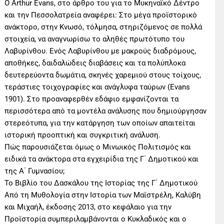
Ο Arthur Evans, στο άρθρο του για το Μυκηναϊκό Δέντρο
και την Πεσσολατρεία αναφέρει: Στο μέγα προϊστορικό
ανάκτορο, στην Κνωσό, τόλμησα, στηριζόμενος σε πολλά
στοιχεία, να αναγνωρίσω το αληθές πρωτότυπο του
Λαβυρίνθου. Ενός Λαβυρίνθου με μακρούς διαδρόμους,
αποθήκες, δαιδαλώδεις διαβάσεις και τα πολύπλοκα
δευτερεύοντα δωμάτια, σκηνές χαρεμιού στους τοίχους,
τεράστιες τοιχογραφίες και ανάγλυφα ταύρων (Evans
1901). Στο προαναφερθέν εδάφιο εμφανίζονται τα
περισσότερα από τα μοντέλα ανάλυσης που δημιούργησαν
στερεότυπα, για την κατάργηση των οποίων απαιτείται
ιστορική προοπτική και συγκριτική ανάλυση.
Πώς παρουσιάζεται όμως ο Μινωικός Πολιτισμός και
ειδικά τα ανάκτορα στα εγχειρίδια της Γ΄ Δημοτικού και
της Α΄ Γυμνασίου;
Το Βιβλίο του ∆ασκάλου της Ιστορίας της Γ΄ Δημοτικού
Από τη Μυθολογία στην Ιστορία των Μαϊστρέλη, Καλύβη
και Μιχαήλ, έκδοσης 2013, στο κεφάλαιο για την
Προϊστορία συμπεριλαμβάνονται ο Κυκλαδικός και ο