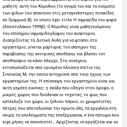
μαθητή: αυτή του Κόρυθου (το όνομά του και τα ονόματα
των φίλων του απαντούν στις μεταγενέστερες πινακίδες
σε Γραμμική Β), το οποίο έχει τίτλο Η σφραγίδα του ψαρά
(Αποστολάκου 1999β). Ο Κόρυθος είναι μαθητευόμενος
του επίσημου σφραγιδογλύφου του ανακτόρου.
Διασχίζοντας τη Δυτική Αυλή για να φτάσει στο
εργαστήριο, γίνεται μάρτυρας του απόηχου της
παραβίασης της κεντρικής αποθήκης και βλέπει τον
αποθηκάριο να κάνει έλεγχο. Στη συνέχεια,
εντυπωσιάζεται από ορισμένα πλούσια σπίτια της
Συνοικίας Μ, την οποία αντηχούσε από τους ήχους των
εργαστηρίων της. Η επίσκεψη του εργαστηρίου είναι και
αυτή γεμάτη εικόνες: η σκάλα που οδηγεί στον όροφο, ο
μικρός χώρος που δούλευαν οι τεχνίτες, το φως που
κατέκλυζε τον χώρο, οι ξύλινοι πάγκοι, οι χρωματιστές
πέτρες που αποτελούσαν την πρώτη ύλη, τα εργαλεία στη
σειρά, τα υπολείμματα της επεξεργασίας σ΄ένα πάτωμα που
είχε μήνες να σκουπιστεί… Αρχίζοντας να εργάζεται και να