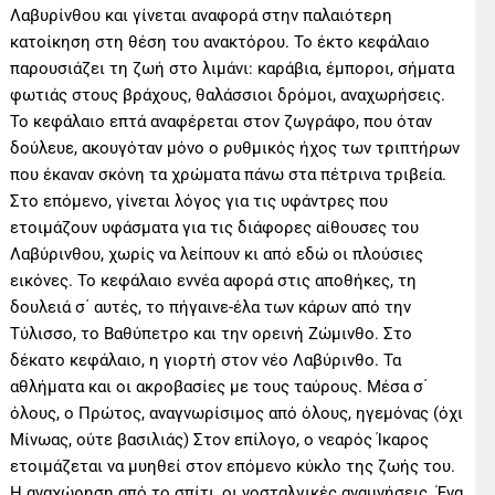
Λαβυρίνθου και γίνεται αναφορά στην παλαιότερη
κατοίκηση στη θέση του ανακτόρου. Το έκτο κεφάλαιο
παρουσιάζει τη ζωή στο λιμάνι: καράβια, έμποροι, σήματα
φωτιάς στους βράχους, θαλάσσιοι δρόμοι, αναχωρήσεις.
Το κεφάλαιο επτά αναφέρεται στον ζωγράφο, που όταν
δούλευε, ακουγόταν μόνο ο ρυθμικός ήχος των τριπτήρων
που έκαναν σκόνη τα χρώματα πάνω στα πέτρινα τριβεία.
Στο επόμενο, γίνεται λόγος για τις υφάντρες που
ετοιμάζουν υφάσματα για τις διάφορες αίθουσες του
Λαβύρινθου, χωρίς να λείπουν κι από εδώ οι πλούσιες
εικόνες. Το κεφάλαιο εννέα αφορά στις αποθήκες, τη
δουλειά σ΄ αυτές, το πήγαινε-έλα των κάρων από την
Τύλισσο, το Βαθύπετρο και την ορεινή Ζώμινθο. Στο
δέκατο κεφάλαιο, η γιορτή στον νέο Λαβύρινθο. Τα
αθλήματα και οι ακροβασίες με τους ταύρους. Μέσα σ΄
όλους, ο Πρώτος, αναγνωρίσιμος από όλους, ηγεμόνας (όχι
Μίνωας, ούτε βασιλιάς) Στον επίλογο, ο νεαρός Ίκαρος
ετοιμάζεται να μυηθεί στον επόμενο κύκλο της ζωής του.
Η αναχώρηση από το σπίτι, οι νοσταλγικές αναμνήσεις. Ένα