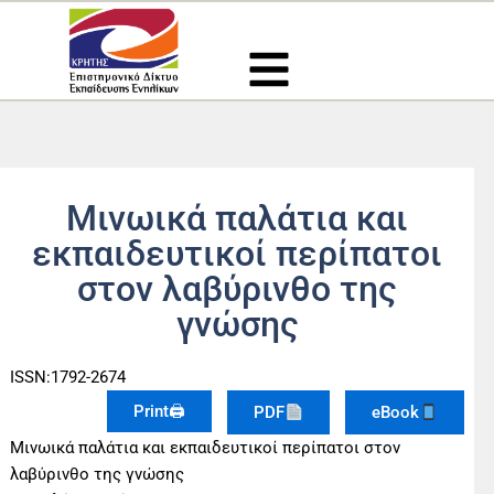
Μετάβαση
στο
περιεχόμενο
Μινωικά παλάτια και
εκπαιδευτικοί περίπατοι
στον λαβύρινθο της
γνώσης
ISSN:1792-2674
Print🖨
PDF
eBook
Μινωικά παλάτια και εκπαιδευτικοί περίπατοι στον
λαβύρινθο της γνώσης