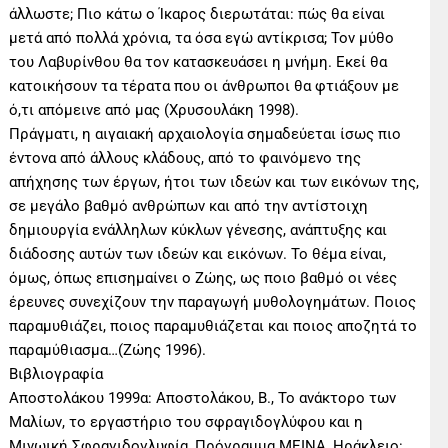
άλλωστε; Πιο κάτω ο Ίκαρος διερωτάται: πώς θα είναι
μετά από πολλά χρόνια, τα όσα εγώ αντίκρισα; Τον μύθο
του Λαβυρίνθου θα τον κατασκευάσει η μνήμη. Εκεί θα
κατοικήσουν τα τέρατα που οι άνθρωποι θα φτιάξουν με
ό,τι απόμεινε από μας (Χρυσουλάκη 1998).
Πράγματι, η αιγαιακή αρχαιολογία σημαδεύεται ίσως πιο
έντονα από άλλους κλάδους, από το φαινόμενο της
απήχησης των έργων, ήτοι των ιδεών και των εικόνων της,
σε μεγάλο βαθμό ανθρώπων και από την αντίστοιχη
δημιουργία ενάλληλων κύκλων γένεσης, ανάπτυξης και
διάδοσης αυτών των ιδεών και εικόνων. Το θέμα είναι,
όμως, όπως επισημαίνει ο Ζώης, ως ποιο βαθμό οι νέες
έρευνες συνεχίζουν την παραγωγή μυθολογημάτων. Ποιος
παραμυθιάζει, ποιος παραμυθιάζεται και ποιος αποζητά το
παραμύθιασμα…(Ζώης 1996).
Βιβλιογραφία
Αποστολάκου 1999α: Αποστολάκου, Β., Το ανάκτορο των
Μαλίων, το εργαστήριο του σφραγιδογλύφου και η
Μινωική Σφραγιδογλυφία, Πρόγραμμα ΜΕΙΝΑ, Ηράκλειο: