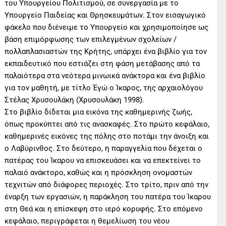
του Υπουργείου Πολιτισμού, σε συνεργασία με το
Υπουργείο Παιδείας και Θρησκευμάτων. Στον εισαγωγικό
φάκελο που διένειμε το Υπουργείο και χρησιμοποίησε ως
βάση επιμόρφωσης των επιλεγμένων σχολείων /
πολλαπλασιαστών της Κρήτης, υπάρχει ένα βιβλίο για τον
εκπαιδευτικό που εστιάζει στη φάση μετάβασης από τα
παλαιότερα στα νεότερα μινωικά ανάκτορα και ένα βιβλίο
για τον μαθητή, με τίτλο Έγώ ο Ίκαρος, της αρχαιολόγου
Στέλας Χρυσουλάκη (Χρυσουλάκη 1998).
Στο βιβλίο δίδεται μια εικόνα της καθημερινής ζωής,
όπως προκύπτει από τις ανασκαφές. Στο πρώτο κεφάλαιο,
καθημερινές εικόνες της πόλης στο ποτάμι την άνοιξη και
ο Λαβύρινθος. Στο δεύτερο, η παραγγελία που δέχεται ο
πατέρας του Ίκαρου να επισκευάσει και να επεκτείνει το
παλαιό ανάκτορο, καθώς και η πρόσκληση ονομαστών
τεχνιτών από διάφορες περιοχές. Στο τρίτο, πριν από την
έναρξη των εργασιών, η παράκληση του πατέρα του Ίκαρου
στη Θεά και η επίσκεψη στο ιερό κορυφής. Στο επόμενο
κεφάλαιο, περιγράφεται η θεμελίωση του νέου