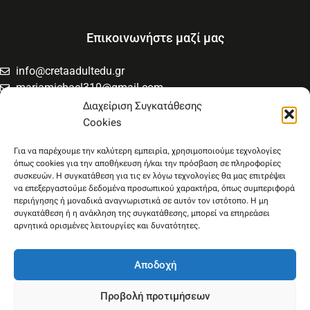
Επικοινωνήστε μαζί μας
info@cretaadultedu.gr
mariamichael310@gmail.com
6981654994
Διαχείριση Συγκατάθεσης
6945533346
Cookies
Στρατηγού Μακρυγιάννη 38, Χαλέπα
Για να παρέχουμε την καλύτερη εμπειρία, χρησιμοποιούμε τεχνολογίες
όπως cookies για την αποθήκευση ή/και την πρόσβαση σε πληροφορίες
συσκευών. Η συγκατάθεση για τις εν λόγω τεχνολογίες θα μας επιτρέψει
να επεξεργαστούμε δεδομένα προσωπικού χαρακτήρα, όπως συμπεριφορά
περιήγησης ή μοναδικά αναγνωριστικά σε αυτόν τον ιστότοπο. Η μη
συγκατάθεση ή η ανάκληση της συγκατάθεσης, μπορεί να επηρεάσει
αρνητικά ορισμένες λειτουργίες και δυνατότητες.
Αποδοχή
Προβολή προτιμήσεων