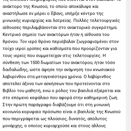
ανάκτορο της Κνωσού, το οποίο αποκάλυψε και
αναστήλωσε εν µέρει ο Έβανς, υπήρξε κέντρο της
µινωικής κυριαρχίας και λατρείας. Πολλές τελετουργικές
αίθουσες περιλαµβάνονταν στο ανακτορικό συγκρότηµα.
Κεντρικό σηµείο των ανακτόρων ήταν η αίθουσα του
θρόνου. Τον ιερό θρόνο περιέβαλαν ζωγραφισµένοι στον
τοίχο ιεροί γρύπες και καθίσµατα που προορίζονταν για
τους ιερείς που συµµετείχαν στις τελετουργίες. Η
σύνθεση των 1500 δωµατίων του ανακτόρου, ήταν τόσο
δαιδαλώδης, ώστε άφησε την ανάµνηση του κνωσιακού
λαβυρίνθου στα µεταγενέστερα χρόνια. Ο λαβύρινθος
αποτελεί άξονα των ασκήσεων που προτείνονται στο
Βιβλίο του μαθητή, ενώ ο ρόλος του βασιλιά εξαίρεται και
στο επόμενο κεφάλαιο που αφορά στην καθημερινή ζωή.
Στην πρώτη παράγραφο διαβάζουμε ότι στη µινωική
κοινωνία κορυφαίο πρόσωπο είναι ο βασιλιάς της Κνωσού
που περιγράφεται ως πλούσιος, δυνατός, απόλυτος
µονάρχης, ο οποίος κυριαρχούσε και στους άλλους