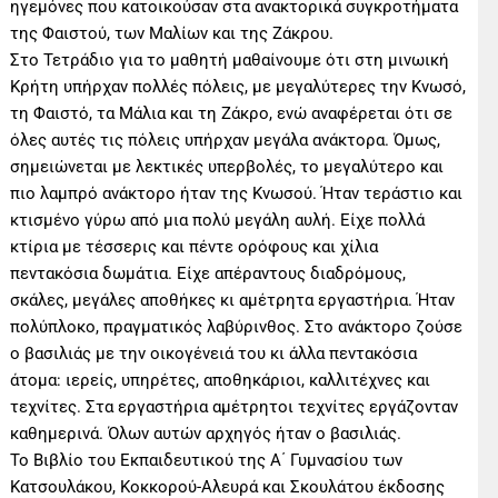
ηγεµόνες που κατοικούσαν στα ανακτορικά συγκροτήµατα
της Φαιστού, των Μαλίων και της Ζάκρου.
Στο Τετράδιο για το μαθητή μαθαίνουμε ότι στη μινωική
Κρήτη υπήρχαν πολλές πόλεις, με μεγαλύτερες την Κνωσό,
τη Φαιστό, τα Μάλια και τη Ζάκρο, ενώ αναφέρεται ότι σε
όλες αυτές τις πόλεις υπήρχαν μεγάλα ανάκτορα. Όμως,
σημειώνεται με λεκτικές υπερβολές, το μεγαλύτερο και
πιο λαμπρό ανάκτορο ήταν της Κνωσού. Ήταν τεράστιο και
κτισμένο γύρω από μια πολύ μεγάλη αυλή. Είχε πολλά
κτίρια με τέσσερις και πέντε ορόφους και χίλια
πεντακόσια δωμάτια. Είχε απέραντους διαδρόμους,
σκάλες, μεγάλες αποθήκες κι αμέτρητα εργαστήρια. Ήταν
πολύπλοκο, πραγματικός λαβύρινθος. Στο ανάκτορο ζούσε
ο βασιλιάς με την οικογένειά του κι άλλα πεντακόσια
άτομα: ιερείς, υπηρέτες, αποθηκάριοι, καλλιτέχνες και
τεχνίτες. Στα εργαστήρια αμέτρητοι τεχνίτες εργάζονταν
καθημερινά. Όλων αυτών αρχηγός ήταν ο βασιλιάς.
Το Βιβλίο του Εκπαιδευτικού της Α΄ Γυμνασίου των
Κατσουλάκου, Κοκκορού-Αλευρά και Σκουλάτου έκδοσης