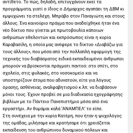
αντίθετο. Το πώς, δηλαδή, επιτυγχάνουν εκεί τα
προγράμματα, γιατί ο ίδιος ο Δήμαρχος αγαπάει τη ΔΒΜ κι
εμψυχώνει τα στελέχη. Μπράβο στον Παναγιώτη και στους
άλλους. Ένα καινούριο πράγμα που αναδείχθηκε ήταν ένα
νέο δίκτυο που γίνεται με πρωτοβουλία κάποιων
ανθρώπων εθελοντών και εκπρόσωπος είναι η κυρία
Καραβασίλη, η οποία μας ανέφερε το δίκτυο «Διαβάζω για
τους άλλους», που μέσα από την πολλαπλή εφαρμογή της
τεχνικής του διαβάσματος ειδικά εκπαιδευμένοι άνθρωποι
μπορούν να βρίσκονται πράγματι παντού: στο σπίτι, στο
σχολείο, στις φυλακές, στο νοσοκομείο και να
υποστηρίζουν άτομα που αδυνατούν, είτε για λόγους
όρασης, ασθένειας, αναλφαβητισμού κ.λπ. να διαβάσουν
μόνοι τους. Έχουν προβεί σε μια διαδικασία ηχογράφησης
βιβλίων με το Πάντειο Πανεπιστήμιο μέσα από ένα
εργαστήρι. Αν θυμάμαι καλά ‘ΑΝΑΜΠΕΛ’ το είπε.
Στη συνέχεια με την κυρία Κατέρη, που ήταν η ψυχολόγος
της ομάδας, μιλήσαμε και κρατήσαμε ότι χρειάζεται
εκπαίδευση του ανθρώπινου δυναμικού πόλεων και