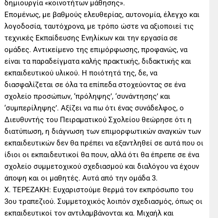
δημιουργία «κοινοτήτων μάθησης».
Επομένως, με βαθμούς ελευθερίας, αυτονομία, έλεγχο και
λογοδοσία, ταυτόχρονα, με τρόπο ώστε να αξιοποιεί τις
τεχνικές Εκπαίδευσης Ενηλίκων και την εργασία σε
ομάδες. Αντικείμενο της επιμόρφωσης, προφανώς, να
είναι τα παραδείγματα καλής πρακτικής, διδακτικής και
εκπαιδευτικού υλικού. Η ποιότητά της, δε, να
διασφαλίζεται σε όλα τα επίπεδα στοχεύοντας σε ένα
σχολείο προσώπων, ‘πρόληψης’, ‘συνάντησης’ και
‘συμπερίληψης’. Αξίζει να πω ότι ένας συνάδελφος, ο
Διευθυντής του Πειραματικού Σχολείου θεώρησε ότι η
διατύπωση, η διάγνωση των επιμορφωτικών αναγκών των
εκπαιδευτικών δεν θα πρέπει να εξαντληθεί σε αυτά που οι
ίδιοι οι εκπαιδευτικοί θα πουν, αλλά ότι θα έπρεπε σε ένα
σχολείο συμμετοχικού σχεδιασμού και διαλόγου να έχουν
άποψη και οι μαθητές. Αυτά από την ομάδα 3.
Χ. ΤΕΡΕΖΑΚΗ: Ευχαριστούμε θερμά τον εκπρόσωπο του
3ου τραπεζιού. Συμμετοχικός λοιπόν σχεδιασμός, όπως οι
εκπαιδευτικοί τον αντιλαμβάνονται κα. Μιχαήλ και