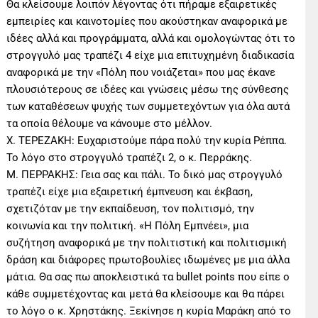
Θα κλείσουμε λοιπόν λέγοντας ότι πήραμε εξαιρετικές
εμπειρίες και καινοτομίες που ακούστηκαν αναφορικά με
ιδέες αλλά και προγράμματα, αλλά και ομολογώντας ότι το
στρογγυλό μας τραπέζι 4 είχε μια επιτυχημένη διαδικασία
αναφορικά με την «Πόλη που νοιάζεται» που μας έκανε
πλουσιότερους σε ιδέες και γνώσεις μέσω της σύνθεσης
των καταθέσεων ψυχής των συμμετεχόντων για όλα αυτά
τα οποία θέλουμε να κάνουμε στο μέλλον.
Χ. ΤΕΡΕΖΑΚΗ: Ευχαριστούμε πάρα πολύ την κυρία Ρέππα.
Το λόγο στο στρογγυλό τραπέζι 2, ο κ. Περράκης.
Μ. ΠΕΡΡΑΚΗΣ: Γεια σας και πάλι. Το δικό μας στρογγυλό
τραπέζι είχε μια εξαιρετική έμπνευση και έκβαση,
σχετιζόταν με την εκπαίδευση, τον πολιτισμό, την
κοινωνία και την πολιτική. «Η Πόλη Εμπνέει», μια
συζήτηση αναφορικά με την πολιτιστική και πολιτισμική
δράση και διάφορες πρωτοβουλίες ιδωμένες με μια άλλα
μάτια. Θα σας πω αποκλειστικά τα bullet points που είπε ο
κάθε συμμετέχοντας και μετά θα κλείσουμε και θα πάρει
το λόγο ο κ. Χρηστάκης. Ξεκίνησε η κυρία Μαράκη από το