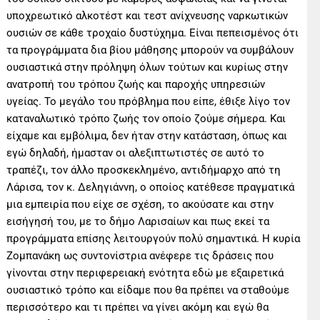
υποχρεωτικό αλκοτέστ και τεστ ανίχνευσης ναρκωτικών
ουσιών σε κάθε τροχαίο δυστύχημα. Είναι πεπεισμένος ότι
τα προγράμματα δια βίου μάθησης μπορούν να συμβάλουν
ουσιαστικά στην πρόληψη όλων τούτων και κυρίως στην
ανατροπή του τρόπου ζωής και παροχής υπηρεσιών
υγείας. Το μεγάλο του πρόβλημα που είπε, έθιξε λίγο τον
καταναλωτικό τρόπο ζωής τον οποίο ζούμε σήμερα. Και
είχαμε και εμβόλιμα, δεν ήταν στην κατάσταση, όπως και
εγώ δηλαδή, ήμασταν οι αλεξιπτωτιστές σε αυτό το
τραπέζι, τον άλλο προσκεκλημένο, αντιδήμαρχο από τη
Λάρισα, τον κ. Δεληγιάννη, ο οποίος κατέθεσε πραγματικά
μια εμπειρία που είχε σε σχέση, το ακούσατε και στην
εισήγησή του, με το δήμο Λαρισαίων και πως εκεί τα
προγράμματα επίσης λειτουργούν πολύ σημαντικά. Η κυρία
Ζομπανάκη ως συντονίστρια ανέφερε τις δράσεις που
γίνονται στην περιφερειακή ενότητα εδώ με εξαιρετικά
ουσιαστικό τρόπο και είδαμε που θα πρέπει να σταθούμε
περισσότερο και τι πρέπει να γίνει ακόμη και εγώ θα