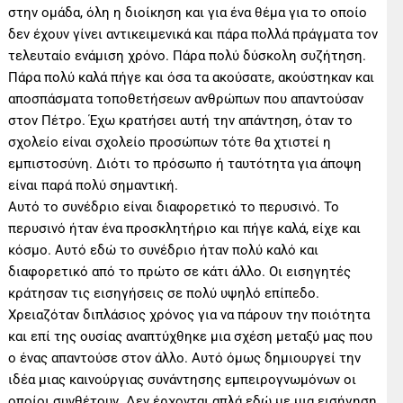
στην ομάδα, όλη η διοίκηση και για ένα θέμα για το οποίο
δεν έχουν γίνει αντικειμενικά και πάρα πολλά πράγματα τον
τελευταίο ενάμιση χρόνο. Πάρα πολύ δύσκολη συζήτηση.
Πάρα πολύ καλά πήγε και όσα τα ακούσατε, ακούστηκαν και
αποσπάσματα τοποθετήσεων ανθρώπων που απαντούσαν
στον Πέτρο. Έχω κρατήσει αυτή την απάντηση, όταν το
σχολείο είναι σχολείο προσώπων τότε θα χτιστεί η
εμπιστοσύνη. Διότι το πρόσωπο ή ταυτότητα για άποψη
είναι παρά πολύ σημαντική.
Αυτό το συνέδριο είναι διαφορετικό το περυσινό. Το
περυσινό ήταν ένα προσκλητήριο και πήγε καλά, είχε και
κόσμο. Αυτό εδώ το συνέδριο ήταν πολύ καλό και
διαφορετικό από το πρώτο σε κάτι άλλο. Οι εισηγητές
κράτησαν τις εισηγήσεις σε πολύ υψηλό επίπεδο.
Χρειαζόταν διπλάσιος χρόνος για να πάρουν την ποιότητα
και επί της ουσίας αναπτύχθηκε μια σχέση μεταξύ μας που
ο ένας απαντούσε στον άλλο. Αυτό όμως δημιουργεί την
ιδέα μιας καινούργιας συνάντησης εμπειρογνωμόνων οι
οποίοι συνθέτουν. Δεν έρχονται απλά εδώ με μια εισήγηση