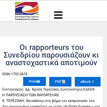
Μετάβαση
στο
περιεχόμενο
Oι rapporteurs του
Συνεδρίου παρουσιάζουν κι
αναστοχαστικά αποτιμούν
ISSN:1792-2674
Print🖨
PDF
eBook
Συντονισμός: Δρ. Χρύσα Τερεζάκη, Συντονίστρια ΕΔΕΕΚ
Η ΠΑΡΟΥΣΙΑΣΗ ΤΩΝ RAPORTEURS
Χ. ΤΕΡΕΖΑΚΗ: Θα καλέσω στο βήμα τον εκπρόσωπο του
2ου στρογγυλού τραπεζιού με τίτλο «Η Πόλη Εμπνέει» τον