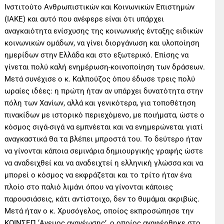
Ινστιτούτο Ανθρωπιστικών και Κοινωνικών Επιστημών
(ΙΑΚΕ) και αυτό που ανέφερε είναι ότι υπάρχει
αναγκαιότητα ενίσχυσης της κοινωνικής ένταξης ειδικών
κοινωνικών ομάδων, να γίνει διοργάνωση και υλοποίηση
ημερίδων στην Ελλάδα και στο εξωτερικό. Επίσης να
γίνεται πολύ καλή ενημέρωση-κοινοποίηση των δράσεων.
Μετά συνέχισε ο κ. Καλπούζος όπου έδωσε τρεις πολύ
ωραίες ιδέες: η πρώτη ήταν αν υπάρχει δυνατότητα στην
πόλη των Χανίων, αλλά και γενικότερα, για τοποθέτηση
πινακίδων με ιστορικό περιεχόμενο, με ποιήματα, ώστε ο
κόσμος σιγά-σιγά να εμπνέεται και να ενημερώνεται γιατί
αναγκαστικά θα τα βλέπει μπροστά του. Το δεύτερο ήταν
να γίνονται κάποια σεμινάρια δημιουργικής γραφής ώστε
να αναδειχθεί και να αναδειχτεί η ελληνική γλώσσα και να
μπορεί ο κόσμος να εκφράζεται και το τρίτο ήταν ένα
πλοίο στο παλιό λιμάνι όπου να γίνονται κάποιες
παρουσιάσεις, κάτι αντίστοιχο, δεν το θυμάμαι ακριβώς.
Μετά ήταν ο κ. Χρυσόγελος, οποίος εκπροσώπησε την
ΚΟΙΝΣΕΠ ‘Ανεμος ανανέωσης’, ο οποίος αναφέρθηκε στο