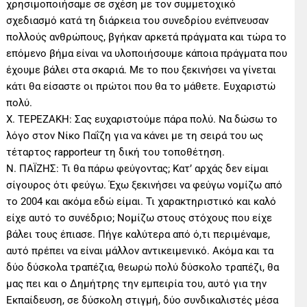
χρησιμοποιήσαμε σε σχέση με τον συμμετοχικό
σχεδιασμό κατά τη διάρκεια του συνεδρίου ενέπνευσαν
πολλούς ανθρώπους, βγήκαν αρκετά πράγματα και τώρα το
επόμενο βήμα είναι να υλοποιήσουμε κάποια πράγματα που
έχουμε βάλει στα σκαριά. Με το που ξεκινήσει να γίνεται
κάτι θα είσαστε οι πρώτοι που θα το μάθετε. Ευχαριστώ
πολύ.
Χ. ΤΕΡΕΖΑΚΗ: Σας ευχαριστούμε πάρα πολύ. Να δώσω το
λόγο στον Νίκο Παΐζη για να κάνει με τη σειρά του ως
τέταρτος rapporteur τη δική του τοποθέτηση.
Ν. ΠΑΪΖΗΣ: Τι θα πάρω φεύγοντας; Κατ’ αρχάς δεν είμαι
σίγουρος ότι φεύγω. Έχω ξεκινήσει να φεύγω νομίζω από
το 2004 και ακόμα εδώ είμαι. Τι χαρακτηριστικό και καλό
είχε αυτό το συνέδριο; Νομίζω στους στόχους που είχε
βάλει τους έπιασε. Πήγε καλύτερα από ό,τι περιμέναμε,
αυτό πρέπει να είναι μάλλον αντικειμενικό. Ακόμα και τα
δύο δύσκολα τραπέζια, θεωρώ πολύ δύσκολο τραπέζι, θα
μας πει και ο Δημήτρης την εμπειρία του, αυτό για την
Εκπαίδευση, σε δύσκολη στιγμή, δύο συνδικαλιστές μέσα