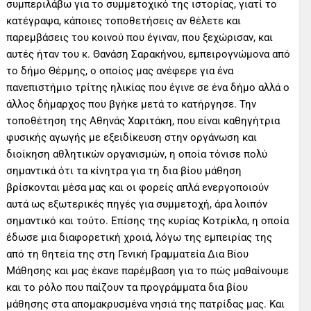
συμπεριλάβω για το συμμετοχικό της ιστορίας, γιατί το
κατέγραψα, κάποιες τοποθετήσεις αν θέλετε και
παρεμβάσεις του κοινού που έγιναν, που ξεχώρισαν, και
αυτές ήταν του κ. Θανάση Σαρακήνου, εμπειρογνώμονα από
το δήμο Θέρμης, ο οποίος μας ανέφερε για ένα
πανεπιστήμιο τρίτης ηλικίας που έγινε σε ένα δήμο αλλά ο
άλλος δήμαρχος που βγήκε μετά το κατήργησε. Την
τοποθέτηση της Αθηνάς Χαριτάκη, που είναι καθηγήτρια
φυσικής αγωγής με εξειδίκευση στην οργάνωση και
διοίκηση αθλητικών οργανισμών, η οποία τόνισε πολύ
σημαντικά ότι τα κίνητρα για τη δια βίου μάθηση
βρίσκονται μέσα μας και οι φορείς απλά ενεργοποιούν
αυτά ως εξωτερικές πηγές για συμμετοχή, άρα λοιπόν
σημαντικό και τούτο. Επίσης της κυρίας Κοτρίκλα, η οποία
έδωσε μια διαφορετική χροιά, λόγω της εμπειρίας της
από τη θητεία της στη Γενική Γραμματεία Δια Βίου
Μάθησης και μας έκανε παρέμβαση για το πώς μαθαίνουμε
και το ρόλο που παίζουν τα προγράμματα δια βίου
μάθησης στα απομακρυσμένα νησιά της πατρίδας μας. Και