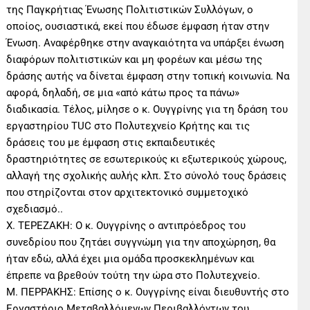
της Παγκρήτιας Ένωσης Πολιτιστικών Συλλόγων, ο
οποίος, ουσιαστικά, εκεί που έδωσε έμφαση ήταν στην
Ένωση. Αναφέρθηκε στην αναγκαιότητα να υπάρξει ένωση
διαφόρων πολιτιστικών και μη φορέων και μέσω της
δράσης αυτής να δίνεται έμφαση στην τοπική κοινωνία. Να
αφορά, δηλαδή, σε μια «από κάτω προς τα πάνω»
διαδικασία. Τέλος, μίλησε ο κ. Ουγγρίνης για τη δράση του
εργαστηρίου TUC στο Πολυτεχνείο Κρήτης και τις
δράσεις του με έμφαση στις εκπαιδευτικές
δραστηριότητες σε εσωτερικούς κι εξωτερικούς χώρους,
αλλαγή της σχολικής αυλής κλπ. Στο σύνολό τους δράσεις
που στηρίζονται στον αρχιτεκτονικό συμμετοχικό
σχεδιασμό..
Χ. ΤΕΡΕΖΑΚΗ: Ο κ. Ουγγρίνης ο αντιπρόεδρος του
συνεδρίου που ζητάει συγγνώμη για την αποχώρηση, θα
ήταν εδώ, αλλά έχει μια ομάδα προσκεκλημένων και
έπρεπε να βρεθούν τούτη την ώρα στο Πολυτεχνείο.
Μ. ΠΕΡΡΑΚΗΣ: Επίσης ο κ. Ουγγρίνης είναι διευθυντής στο
Εργαστήριο Μεταβαλλόμενων Περιβαλλόντων του