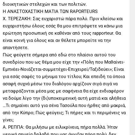
διοικητικών στελεχών και των πολιτών.
H ΑΝΑΣΤΟΧΑΣΤΙΚΗ ΜΑΤΙΑ ΤΩΝ RAPORTEURS
Χ. ΤΕΡΕΖΑΚΗ: Σας ευχαριστώ πάρα πολύ. Πριν κλείσω και
ευχαριστήσω όλους εσάς θα μου επιτρέψετε να κάνω μια
ερώτηση προσωπική σε καθέναν από τους rapporteur. Θα
είναι κοινή για όλους και αν θέλετε μπορείτε να την
απαντήσετε.
Πώς φεύγετε σήμερα από εδώ στο πλαίσιο αυτού του
συνεδρίου που ως θέμα μου είχε την «Πόλη που Μαθαίνει-
Εμπνέει-Νοιάζεται-συμμετέχει-Επιχειρεί/Ταξιδεύει»; Είναι
για εσάς σαφές το μήνυμα του τίτλου; Και επειδή τα όποια
ασαφή συχνά μέσω του διαλόγου αρχίζουν σιγά σιγά να
μεταφράζονται μέσα μας με σαφήνεια θα είχε ενδιαφέρον
να δούμε λίγο την (δι)υποκειμενική αυτή ματιά και αλήθεια
…Τι σημαίνει αυτό για σένα Τασούλα που ήρθες από μακριά,
από την Κύπρο; Πώς φεύγεις; Τι πήρες και τι περιμένεις να
γίνει;
Α. ΡΕΠΠΑ: Θα μιλήσω με ειλικρίνεια, πήρα πολλά. Ήταν
μερικά σημεία δηλαδή που μας άγγιξαν πάρα πολύ, δεν