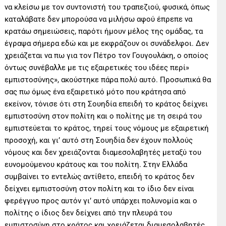
να κλείσω με τον συντονιστή του τραπεζιού, φυσικά, όπως
καταλάβατε δεν μπορούσα να μιλήσω αφού έπρεπε να
κρατάω σημειώσεις, παρότι ήμουν μέλος της ομάδας, τα
έγραψα σήμερα εδώ και με εκφράζουν οι συνάδελφοι. Δεν
χρειάζεται να πω για τον Πέτρο τον Γουγουλάκη, ο οποίος
όντως συνέβαλλε με τις εξαιρετικές του ιδέες περί»
εμπιστοσύνης», ακούστηκε πάρα πολύ αυτό. Προσωπικά θα
σας πω όμως ένα εξαιρετικό μότο που κράτησα από
εκείνον, τόνισε ότι στη Σουηδία επειδή το κράτος δείχνει
εμπιστοσύνη στον πολίτη και ο πολίτης με τη σειρά του
εμπιστεύεται το κράτος, τηρεί τους νόμους με εξαιρετική
προσοχή, και γι’ αυτό στη Σουηδία δεν έχουν πολλούς
νόμους και δεν χρειάζονται διαμεσολαβητές μεταξύ του
ευνομούμενου κράτους και του πολίτη. Στην Ελλάδα
συμβαίνει το εντελώς αντίθετο, επειδή το κράτος δεν
δείχνει εμπιστοσύνη στον πολίτη και το ίδιο δεν είναι
φερέγγυο προς αυτόν γι’ αυτό υπάρχει πολυνομία και ο
πολίτης ο ίδιος δεν δείχνει από την πλευρά του
εμπιστοσύνη στο κράτος και χρειάζεται διαμεσολαβητές