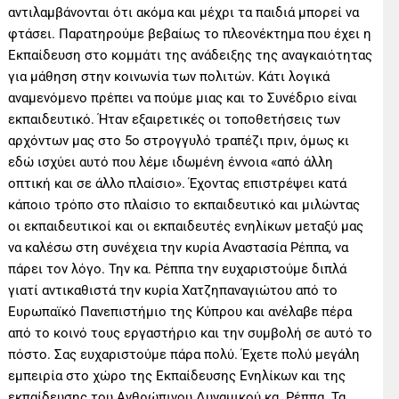
αντιλαμβάνονται ότι ακόμα και μέχρι τα παιδιά μπορεί να
φτάσει. Παρατηρούμε βεβαίως το πλεονέκτημα που έχει η
Εκπαίδευση στο κομμάτι της ανάδειξης της αναγκαιότητας
για μάθηση στην κοινωνία των πολιτών. Κάτι λογικά
αναμενόμενο πρέπει να πούμε μιας και το Συνέδριο είναι
εκπαιδευτικό. Ήταν εξαιρετικές οι τοποθετήσεις των
αρχόντων μας στο 5ο στρογγυλό τραπέζι πριν, όμως κι
εδώ ισχύει αυτό που λέμε ιδωμένη έννοια «από άλλη
οπτική και σε άλλο πλαίσιο». Έχοντας επιστρέψει κατά
κάποιο τρόπο στο πλαίσιο το εκπαιδευτικό και μιλώντας
οι εκπαιδευτικοί και οι εκπαιδευτές ενηλίκων μεταξύ μας
να καλέσω στη συνέχεια την κυρία Αναστασία Ρέππα, να
πάρει τον λόγο. Την κα. Ρέππα την ευχαριστούμε διπλά
γιατί αντικαθιστά την κυρία Χατζηπαναγιώτου από το
Ευρωπαϊκό Πανεπιστήμιο της Κύπρου και ανέλαβε πέρα
από το κοινό τους εργαστήριο και την συμβολή σε αυτό το
πόστο. Σας ευχαριστούμε πάρα πολύ. Έχετε πολύ μεγάλη
εμπειρία στο χώρο της Εκπαίδευσης Ενηλίκων και της
εκπαίδευσης του Ανθρώπινου Δυναμικού κα. Ρέππα. Τα