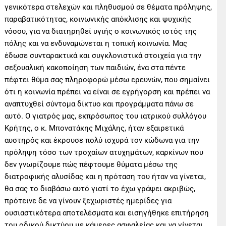
γενικότερα στελεχών και πληθυσμού σε θέματα πρόληψης,
παραβατικότητας, κοινωνικής απόκλισης και ψυχικής
νόσου, για να διατηρηθεί υγιής ο κοινωνικός ιστός της
πόλης και να ενδυναμώνεται η τοπική κοινωνία. Μας
έδωσε συνταρακτικά και συγκλονιστικά στοιχεία για την
σεξουαλική κακοποίηση των παιδιών, ένα στα πέντε
πέφτει θύμα σας πληροφορώ μέσω ερευνών, που σημαίνει
ότι η κοινωνία πρέπει να είναι σε εγρήγορση και πρέπει να
αναπτυχθεί σύντομα δίκτυο και προγράμματα πάνω σε
αυτό. Ο γιατρός μας, εκπρόσωπος του ιατρικού συλλόγου
Κρήτης, ο κ. Μπονατάκης Μιχάλης, ήταν εξαιρετικά
αυστηρός και έκρουσε πολύ ισχυρά τον κώδωνα για την
πρόληψη τόσο των τροχαίων ατυχημάτων, καρκίνων που
δεν γνωρίζουμε πώς πέφτουμε θύματα μέσω της
διατροφικής αλυσίδας και η πρόταση του ήταν να γίνεται,
θα σας το διαβάσω αυτό γιατί το έχω γράψει ακριβώς,
πρότεινε δε να γίνουν ξεχωριστές ημερίδες για
ουσιαστικότερα αποτελέσματα και εισηγήθηκε επιτήρηση
του οδικού δικτύου με κάμερες ασφαλείας και να γίνεται