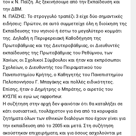
τον κ Ν. Παϊζη. Ας ξεκινήσουμε από την Εκπαίδευση και
την ΔΒΜ.
Ν. ΠΑΪΖΗΣ: Το στρογγυλό τραπέζι 3 είχε δύο σημαντικές
ειδήσεις: Πρώτον, σε αυτό συμμετείχε όλη η διοίκηση της
Εκπαίδευσης του νησιού ή έστω το μεγαλύτερο κομμάτι
της. Δηλαδή η Περιφερειακή Καθοδήγηση της
Πρωτοβάθμιας και της Δευτεροβάθμιας, οι Διευθυντές
εκπαίδευσης της Πρωτοβάθμιας του Ρεθύμνου, των
Χανίων, οι Σχολικοί Σύμβουλοι και ήταν και εκπρόσωποι
Σχολείων, ο Διευθυντής του Πειραματικού του
Πανεπιστημίου Κρήτης, ο Καθηγητής του Πανεπιστημίου
Πελοποννήσου Γ. Μπαγάκης και πολλές ειδικότητες.
Επίσης, ήταν ο Δημήτρης ο Μπράτης, ο αιρετός του
ΚΥΣΠΕ κι εγώ ως rapporteur.
Η συζήτηση στην αρχή δεν φαινόταν ότι θα καταλήξει σε
κάτι ουσιαστικό, τουλάχιστον για ένα από τα κορυφαία
ζητήματα όλων των εθνικών διαλόγων που έχουν γίνει για
την εκπαίδευση από το 2005 και μετά. Στη συζήτηση
ακούστηκαν επιχειρήματα, και για όσους ασχολούνται με