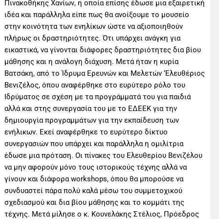
Πινακοθήκης Χανίων, η οποία επίσης έδωσε μια εξαιρετική
ιδέα και παράλληλα είπε πως θα ανοίξουμε το μουσείο
στην κοινότητα των ενηλίκων ώστε να αξιοποιηθούν
πλήρως οι δραστηριότητες. Ότι υπάρχει ανάγκη για
εικαστικά, να γίνονται διάφορες δραστηριότητες δια βίου
μάθησης και η ανάλογη διάχυση. Μετά ήταν η κυρία
Βατσάκη, από το Ίδρυμα Ερευνών και Μελετών ‘Ελευθέριος
Βενιζέλος, όπου αναφέρθηκε στο ευρύτερο ρόλο του
Ιδρύματος σε σχέση με τα προγράμματά του για παιδιά
αλλά και στης συνεργασία του με το ΕΔΕΕΚ για την
δημιουργία προγραμμάτων για την εκπαίδευση των
ενήλικων. Εκεί αναφέρθηκε το ευρύτερο δίκτυο
συνεργασιών που υπάρχει και παράλληλα η ομιλίτρια
έδωσε μια πρόταση. Οι πίνακες του Ελευθερίου Βενιζέλου
να μην αφορούν μόνο τους ιστορικούς τέχνης αλλά να
γίνουν και διάφορα workshops, όπου θα μπορούσε να
συνδυαστεί πάρα πολύ καλά μέσω του συμμετοχικού
σχεδιασμού και δια βίου μάθησης και το κομμάτι της
τέχνης. Μετά μίλησε ο κ. Κουνελάκης Στέλιος, Πρόεδρος