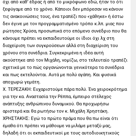
όχι από καθ’ έδρας ή από το μικρόφωνο εδώ, ήταν το ότι
ξεφύγαμε από το χρόνο. Κάποιοι δεν μπόρεσαν να κάνουν
τις ανακοινώσεις τους, ένα τραπέζι που «χάθηκε» ή έστω
δεν έγινε με τον προγραμματισμένο τρόπο κ.λπ. μιας που
ρώτησες Χρύσα, προσωπικά στο επόμενο συνέδριο που θα
κάνουμε πρέπει να εκπαιδευτούμε οι ίδιοι όχι λχ στη
διαχείριση των συγκρούσεων αλλά στη διαχείριση του
χρόνου στα συνέδρια. Συγκεκριμένα η ιδέα αυτή
ακούστηκε από τον Μιχάλη, νομίζω, στο τελευταίο τραπέζι
σχετικά με το πώς οργανώνονται γενικότερα τα συνέδρια
και πως εκτελούνται. Αυτά με πολύ αγάπη. Και φυσικά
αποχωρώ γεμάτη.
Χ. ΤΕΡΕΖΑΚΗ: Ευχαριστούμε πάρα πολύ. Ένα χειροκρότημα
για την κα. Αναστασία την Ρέππα, έμπειρο στέλεχος
ανάπτυξης ανθρώπινου δυναμικού. Θα προχωρήσω
αριστερά και θα ρωτήσω τον κ. Μιχάλη Χρηστάκη.
ΧΡΗΣΤΑΚΗΣ: Εγώ το πρώτο πράμα που θα πω είναι ότι
έμαθα ότι πρέπει να μάθουμε να μιλάμε μεταξύ μας,
δηλαδή ότι οι εκπαιδευτικοί με τους αυτοδιοικητικούς