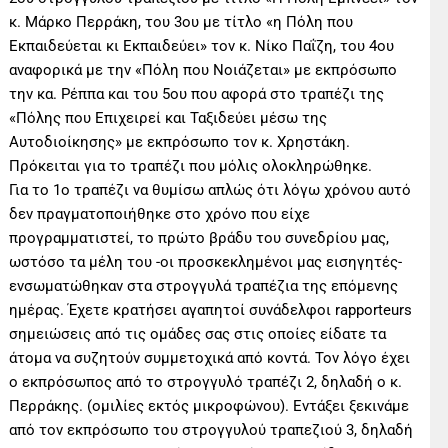
κ. Μάρκο Περράκη, του 3ου με τίτλο «η Πόλη που
Εκπαιδεύεται κι Εκπαιδεύει» τον κ. Νίκο Παΐζη, του 4ου
αναφορικά με την «Πόλη που Νοιάζεται» με εκπρόσωπο
την κα. Ρέππα και του 5ου που αφορά στο τραπέζι της
«Πόλης που Επιχειρεί και Ταξιδεύει μέσω της
Αυτοδιοίκησης» με εκπρόσωπο τον κ. Χρηστάκη.
Πρόκειται για το τραπέζι που μόλις ολοκληρώθηκε.
Για το 1ο τραπέζι να θυμίσω απλώς ότι λόγω χρόνου αυτό
δεν πραγματοποιήθηκε στο χρόνο που είχε
προγραμματιστεί, το πρώτο βράδυ του συνεδρίου μας,
ωστόσο τα μέλη του -οι προσκεκλημένοι μας εισηγητές-
ενσωματώθηκαν στα στρογγυλά τραπέζια της επόμενης
ημέρας. Έχετε κρατήσει αγαπητοί συνάδελφοι rapporteurs
σημειώσεις από τις ομάδες σας στις οποίες είδατε τα
άτομα να συζητούν συμμετοχικά από κοντά. Τον λόγο έχει
ο εκπρόσωπος από το στρογγυλό τραπέζι 2, δηλαδή ο κ.
Περράκης. (ομιλίες εκτός μικροφώνου). Εντάξει ξεκινάμε
από τον εκπρόσωπο του στρογγυλού τραπεζιού 3, δηλαδή