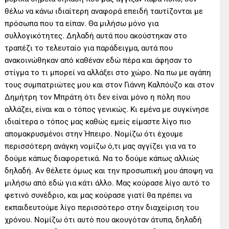
θέλω να κάνω ιδιαίτερη αναφορά επειδή ταυτίζονται με
πρόσωπα που τα είπαν. Θα μιλήσω μόνο για
συλλογικότητες. Δηλαδή αυτά που ακούστηκαν στο
τραπέζι το τελευταίο για παράδειγμα, αυτά που
ανακοινώθηκαν από καθέναν εδώ πέρα και άφησαν το
στίγμα το τι μπορεί να αλλάξει στο χώρο. Να πω με αγάπη
τους συμπατριώτες μου και στον Γιάννη Καλπόυζο και στον
Δημήτρη τον Μπράτη ότι δεν είναι μόνο η πόλη που
αλλάζει, είναι και ο τόπος γενικώς. Κι εμένα με συγκίνησε
ιδιαίτερα ο τόπος μας καθώς εμείς είμαστε λίγο πιο
απομακρυσμένοι στην Ήπειρο. Νομίζω ότι έχουμε
περισσότερη ανάγκη νομίζω ό,τι μας αγγίζει για να το
δούμε κάπως διαφορετικά. Να το δούμε κάπως αλλιώς
δηλαδή. Αν θέλετε όμως και την προσωπική μου άποψη να
μιλήσω από εδώ για κάτι άλλο. Μας κούρασε λίγο αυτό το
φετινό συνέδριο, και μας κούρασε γιατί θα πρέπει να
εκπαιδευτούμε λίγο περισσότερο στην διαχείριση του
χρόνου. Νομίζω ότι αυτό που ακουγόταν άτυπα, δηλαδή