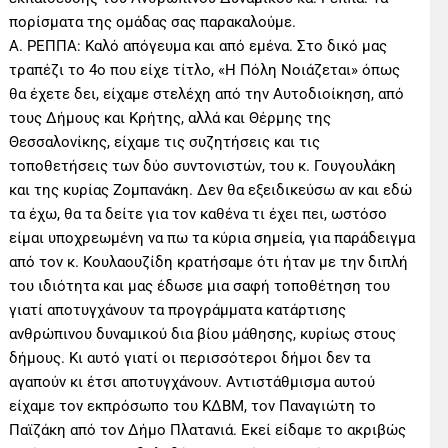
πορίσματα της ομάδας σας παρακαλούμε.
Α. ΡΕΠΠΑ: Καλό απόγευμα και από εμένα. Στο δικό μας
τραπέζι το 4ο που είχε τίτλο, «Η Πόλη Νοιάζεται» όπως
θα έχετε δει, είχαμε στελέχη από την Αυτοδιοίκηση, από
τους Δήμους και Κρήτης, αλλά και Θέρμης της
Θεσσαλονίκης, είχαμε τις συζητήσεις και τις
τοποθετήσεις των δύο συντονιστών, του κ. Γουγουλάκη
και της κυρίας Ζομπανάκη. Δεν θα εξειδικεύσω αν και εδώ
τα έχω, θα τα δείτε για τον καθένα τι έχει πει, ωστόσο
είμαι υποχρεωμένη να πω τα κύρια σημεία, για παράδειγμα
από τον κ. Κουλαουζίδη κρατήσαμε ότι ήταν με την διπλή
του ιδιότητα και μας έδωσε μια σαφή τοποθέτηση του
γιατί αποτυγχάνουν τα προγράμματα κατάρτισης
ανθρώπινου δυναμικού δια βίου μάθησης, κυρίως στους
δήμους. Κι αυτό γιατί οι περισσότεροι δήμοι δεν τα
αγαπούν κι έτσι αποτυγχάνουν. Αντιστάθμισμα αυτού
είχαμε τον εκπρόσωπο του ΚΔΒΜ, τον Παναγιώτη το
Παϊζάκη από τον Δήμο Πλατανιά. Εκεί είδαμε το ακριβώς