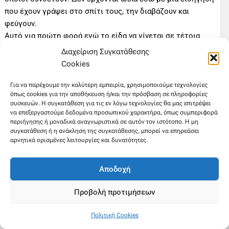
που έχουν γράψει στο σπίτι τους, την διαβάζουν και
φεύγουν.
Αυτό για πρώτη φορά εγώ το είδα να γίνεται σε τέτοια
κλίμακα, με άγνωστους ανθρώπους, οι οποίοι εκτιμώντας
Διαχείριση Συγκατάθεσης
τον τρόπο που σκέφτεται, μιλάει, συνθέτει, ο συνάδελφός
Cookies
τους κλείνουν αυτή τη συνάντηση και τη γνωριμία με την
κάρτα τους. Δηλαδή με μια υπόσχεση συνάντησης και κατ’
Για να παρέχουμε την καλύτερη εμπειρία, χρησιμοποιούμε τεχνολογίες
όπως cookies για την αποθήκευση ή/και την πρόσβαση σε πληροφορίες
ιδίαν. Αυτό είναι πολύ δημιουργικό, πολύ παραγωγικό και
συσκευών. Η συγκατάθεση για τις εν λόγω τεχνολογίες θα μας επιτρέψει
είναι πάρα πολύ κρίμα που η πόλη δεν το παρακολούθησε
να επεξεργαστούμε δεδομένα προσωπικού χαρακτήρα, όπως συμπεριφορά
από κοντά.
περιήγησης ή μοναδικά αναγνωριστικά σε αυτόν τον ιστότοπο. Η μη
συγκατάθεση ή η ανάκληση της συγκατάθεσης, μπορεί να επηρεάσει
Καταλαβαίνω ποιες είναι οι δυσκολίες, αλλά τα θέματα και
αρνητικά ορισμένες λειτουργίες και δυνατότητες.
η ειδήσεις που προέκυπταν σε τοπικό επίπεδο στην
προοπτική ενός στρατηγικού σχεδιασμού αυτό το διήμερο
Αποδοχή
στα Χανιά ήταν πάρα πολλές, από εκείνο της απλής
ενημέρωσης, μέχρι της ζύμωσης, μέχρι της παρουσίας της
Προβολή προτιμήσεων
τοπικής αυτοδιοίκησης. Δεν ξέρω ποτέ αν τόσα στελέχη
της τοπικής αυτοδιοίκησης με πολύ συγκεκριμένο χρόνο
Πολιτική Cookies
μπόρεσαν να κάνουν τις τοποθετήσεις τους και για άλλη