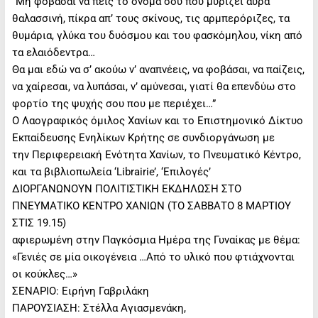
“Μη φοβάσαι να πεις το όνομά σου που μυρίζει αύρα
θαλασσινή, πίκρα απ’ τους σκίνους, τις αρμπερόριζες, τα
θυμάρια, γλύκα του δυόσμου και του φασκόμηλου, νίκη από
τα ελαιόδεντρα…
Θα μαι εδώ να σ’ ακούω ν’ αναπνέεις, να φοβάσαι, να παίζεις,
να χαίρεσαι, να λυπάσαι, ν’ αμύνεσαι, γιατί θα επενδύω στο
φορτίο της ψυχής σου που με περιέχει…”
Ο Λαογραφικός όμιλος Χανίων και το Επιστημονικό Δίκτυο
Εκπαίδευσης Ενηλίκων Κρήτης σε συνδιοργάνωση με
την Περιφερειακή Ενότητα Χανίων, το Πνευματικό Κέντρο,
και τα βιβλιοπωλεία ‘Librairie’, ‘Επιλογές’
ΔΙΟΡΓΑΝΩΝΟΥΝ ΠΟΛΙΤΙΣΤΙΚΗ ΕΚΔΗΛΩΣΗ ΣΤΟ
ΠΝΕΥΜΑΤΙΚΟ ΚΕΝΤΡΟ ΧΑΝΙΩΝ (ΤΟ ΣΑΒΒΑΤΟ 8 ΜΑΡΤΙΟΥ
ΣΤΙΣ 19.15)
αφιερωμένη στην Παγκόσμια Ημέρα της Γυναίκας με θέμα:
«Γενιές σε μία οικογένεια …Από το υλικό που φτιάχνονται
οι κούκλες…»
ΣΕΝΑΡΙΟ: Ειρήνη Γαβριλάκη
ΠΑΡΟΥΣΙΑΣΗ: Στέλλα Αγιασμενάκη,