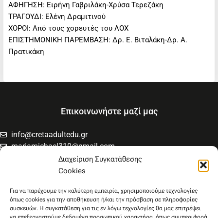
ΑΦΗΓΗΣΗ: Ειρήνη Γαβριλάκη-Χρύσα Τερεζάκη
ΤΡΑΓΟΥΔΙ: Ελένη Δραμιτινού
ΧΟΡΟΙ: Από τους χορευτές του ΛΟΧ
ΕΠΙΣΤΗΜΟΝΙΚΗ ΠΑΡΕΜΒΑΣΗ: Δρ. Ε. Βιταλάκη-Δρ. Α.
Πρατικάκη
Επικοινωνήστε μαζί μας
info@cretaadultedu.gr
mariamichael310@gmail.com
6981654994
Διαχείριση Συγκατάθεσης
6945533346
Cookies
Στρατηγού Μακρυγιάννη 38, Χαλέπα
Για να παρέχουμε την καλύτερη εμπειρία, χρησιμοποιούμε τεχνολογίες
όπως cookies για την αποθήκευση ή/και την πρόσβαση σε πληροφορίες
συσκευών. Η συγκατάθεση για τις εν λόγω τεχνολογίες θα μας επιτρέψει
να επεξεργαστούμε δεδομένα προσωπικού χαρακτήρα, όπως συμπεριφορά