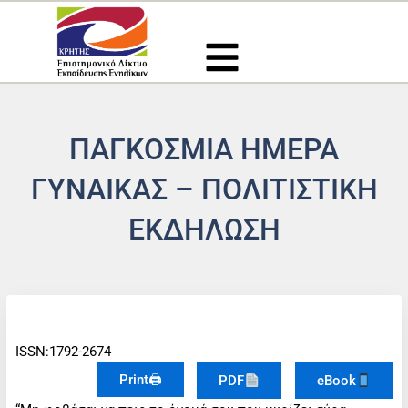
Μετάβαση
στο
περιεχόμενο
ΠΑΓΚΟΣΜΙΑ ΗΜΕΡΑ
ΓΥΝΑΙΚΑΣ – ΠΟΛΙΤΙΣΤΙΚΗ
ΕΚΔΗΛΩΣΗ
ISSN:1792-2674
Print🖨
PDF
eBook