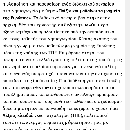
η υλοποίηση και παρουσίαση ενός διδακτικού σεναρίου
στο Νηπιαγωγείο με θέμα
«Παίζω και μαθαίνω τα μνημεία
της Ευρώπης»
. Το διδακτικό σενάριο βασίστηκε στην
αρχική ιδέα του εργαστήριου δεξιοτήτων «Οι μικροί
εξερευνητές» και εμπλουτίστηκε από την εκπαιδευτικό
και τους μαθητές του Νηπιαγωγείου. Κύριος σκοπός του
είναι η γνωριμία των μαθητών με μνημεία της Ευρώπης
μέσω της χρήσης των ΤΠΕ. Επιμέρους στόχοι του
σεναρίου είναι η καλλιέργεια της πολιτισμικής ταυτότητας
των νηπίων στο πλαίσιο δράσεων για τον ενεργό πολίτη
και η ενεργός συμμετοχή των γονέων για την ενίσχυση της
εκπαιδευτικής διαδικασίας. Προϋπόθεση για την επίτευξη
των προαναφερθέντων στόχων αποτέλεσε η διατύπωση
προβληματισμών και υποθέσεων, η ανταλλαγή εμπειριών
και προτάσεων από τους μαθητές, καθώς και ο σχεδιασμός
δραστηριοτήτων με παιγνιώδη και ευχάριστο χαρακτήρα.
Λέξεις κλειδιά
: νέες τεχνολογίες (ΤΠΕ), πολιτισμική
ταυτότητα, ενεργός συμμετοχή, δραστηριότητες με
παιγνιώδη χαρακτήρα, διάχυση στην κοινότητα