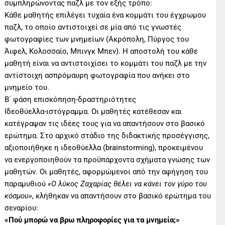
συμπληρώνοντας παζλ με τον εξής τρόπο:
Κάθε μαθητής επιλέγει τυχαία ένα κομμάτι του έγχρωμου
παζλ, το οποίο αντιστοιχεί σε μία από τις γνωστές
φωτογραφίες των μνημείων (Ακρόπολη, Πύργος του
Άιφελ, Κολοσσαίο, Μπινγκ Μπεν). Η αποστολή του κάθε
μαθητή είναι να αντιστοιχίσει το κομμάτι του παζλ με την
αντίστοιχη ασπρόμαυρη φωτογραφία που ανήκει στο
μνημείο του.
Β΄ φάση επισκόπηση-δραστηριότητες
Ιδεοθύελλα-ιστόγραμμα. Οι μαθητές κατέθεσαν και
κατέγραψαν τις ιδέες τους για να απαντήσουν στο βασικό
ερώτημα. Στο αρχικό στάδιο της διδακτικής προσέγγισης,
αξιοποιήθηκε η ιδεοθύελλα (brainstorming), προκειμένου
να ενεργοποιηθούν τα προϋπάρχοντα σχήματα γνώσης των
μαθητών. Οι μαθητές, αφορμώμενοι από την αφήγηση του
παραμυθιού
«Ο λύκος Ζαχαρίας θέλει να κάνει τον γύρο του
κόσμου»
, κλήθηκαν να απαντήσουν στο βασικό ερώτημα του
σεναρίου:
«Πού μπορώ να βρω πληροφορίες για τα μνημεία;»