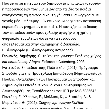
Προτείνεται η περαιτέρω δημιουργία ψηφιακών ιστοριών
ή παρουσιάσεων των μνημείων από τα ίδια τα παιδιά,
ενισχύοντας τη φαντασία και τη γλώσσα.Η συνεργασία με
γονείς μέσω πλατφορμών επικοινωνίας για την κατασκευή
ευρωπαϊκών μνημείων στο σπίτι. Η συνεχής εκπαίδευση
των εκπαιδευτικών προσχολικής αγωγής στη χρήση
ψηφιακών εργαλείων ώστε να τα εντάσσουν
αποτελεσματικά στην καθημερινή διδασκαλία.
Βιβλιογραφία (Βιβλιογραφικές αναφορές)
Γερμανός, Δημήτρης.
Οι τοίχοι της γνώσης: Σχολικός χώρος
και εκπαίδευση
. Αθήνα: Εκδόσεις Gutenberg, 2003
Ινστιτούτο Εκπαιδευτικής Πολιτικής. (2021). Πρόγραμμα
Σπουδών για την Προσχολική Εκπαίδευση (Νηπιαγωγείου).
Πράξης «Αναβάθμιση των Προγραμμάτων Σπουδών και
Δημιουργία Εκπαιδευτικού υλικού Πρωτοβάθμιας και
Δευτεροβάθμιας Εκπαίδευσης» του ΙΕΠ με MIS 5035542.
Πεντέρη, Ε., Χλαπάνα, Ε., Μέλλιου, Κ., Φιλιππίδη, Α., &
Μαρινάτου, Θ. (2021).
Οδηγός νηπιαγωγού-Πυξίδα:
Θεωρητικό και μεθοδολογικό πλαίσιο
.Στο πλαίσιο της