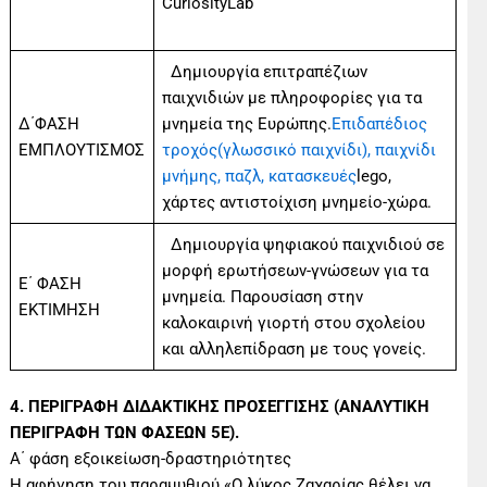
CuriosityLab
Δημιουργία επιτραπέζιων
παιχνιδιών με πληροφορίες για τα
Δ΄ΦΑΣΗ
μνημεία της Ευρώπης.
Επιδαπέδιος
ΕΜΠΛΟΥΤΙΣΜΟΣ
τροχός(γλωσσικό παιχνίδι), παιχνίδι
μνήμης, παζλ, κατασκευές
lego,
χάρτες αντιστοίχιση μνημείο-χώρα.
Δημιουργία ψηφιακού παιχνιδιού σε
μορφή ερωτήσεων-γνώσεων για τα
Ε΄ ΦΑΣΗ
μνημεία. Παρουσίαση στην
ΕΚΤΙΜΗΣΗ
καλοκαιρινή γιορτή στου σχολείου
και αλληλεπίδραση με τους γονείς.
4. ΠΕΡΙΓΡΑΦΗ ΔΙΔΑΚΤΙΚΗΣ ΠΡΟΣΕΓΓΙΣΗΣ (ΑΝΑΛΥΤΙΚΗ
ΠΕΡΙΓΡΑΦΗ ΤΩΝ ΦΑΣΕΩΝ 5Ε).
Α΄ φάση εξοικείωση-δραστηριότητες
Η αφήγηση του παραμυθιού «Ο λύκος Ζαχαρίας θέλει να