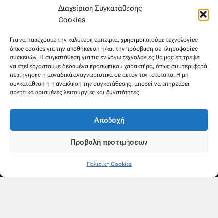
6981654994
Διαχείριση Συγκατάθεσης
6945533346
Cookies
Στρατηγού Μακρυγιάννη 38, Χαλέπα
Για να παρέχουμε την καλύτερη εμπειρία, χρησιμοποιούμε τεχνολογίες
όπως cookies για την αποθήκευση ή/και την πρόσβαση σε πληροφορίες
συσκευών. Η συγκατάθεση για τις εν λόγω τεχνολογίες θα μας επιτρέψει
να επεξεργαστούμε δεδομένα προσωπικού χαρακτήρα, όπως συμπεριφορά
περιήγησης ή μοναδικά αναγνωριστικά σε αυτόν τον ιστότοπο. Η μη
συγκατάθεση ή η ανάκληση της συγκατάθεσης, μπορεί να επηρεάσει
αρνητικά ορισμένες λειτουργίες και δυνατότητες.
Αποδοχή
Προβολή προτιμήσεων
Πολιτική Cookies