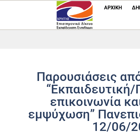
Μετάβαση
ΑΡΧΙΚΗ
ΔΗ
στο
περιεχόμενο
Παρουσιάσεις από
“Εκπαιδευτική/
επικοινωνία κα
εμψύχωση” Πανεπι
12/06/2