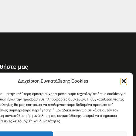
θήστε μας
Y
Διαχείριση Συγκατάθεσης Cookies
o
u
χουμε την καλύτερη εμπειρία, χρησιμοποιούμε τεχνολογίες όπως cookies για
υση ή/και την πρόσβαση σε πληροφορίες συσκευών. Η συγκατάθεση για τις
t
νολογίες θα μας επιτρέψει να επεξεργαστούμε δεδομένα προσωπικού
u
όπως συμπεριφορά περιήγησης ή μοναδικά αναγνωριστικά σε αυτόν τον
b
 μη συγκατάθεση ή η ανάκληση της συγκατάθεσης, μπορεί να επηρεάσει
e
ισμένες λειτουργίες και δυνατότητες.