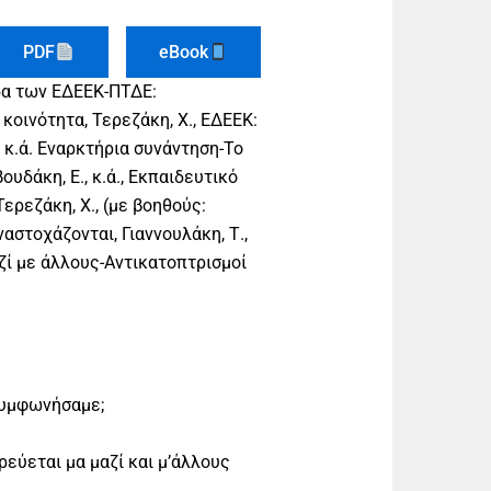
PDF
eBook
δα των ΕΔΕΕΚ-ΠΤΔΕ:
κοινότητα, Τερεζάκη, Χ., ΕΔΕΕΚ:
, κ.ά. Εναρκτήρια συνάντηση-Το
ουδάκη, Ε., κ.ά., Εκπαιδευτικό
ερεζάκη, Χ., (με βοηθούς:
ναστοχάζονται, Γιαννουλάκη, Τ.,
ζί με άλλους-Αντικατοπτρισμοί
συμφωνήσαμε;
εύεται μα μαζί και μ’άλλους