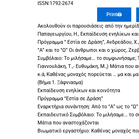
ISSN:1792-2674
Print🖨
Ακολουθούν οι παρουσιάσεις από την ημερί
Παπαγεωργίου, Η., Εκπαίδευση ενηλίκων και 
Πρόγραμμα “ Εστία σε Δράση”, Ανδρεάδου, Χ.
“Α” και το “Ω” Οι άνθρωποι και ο χώρος, Ζερβ
Συμβόλαιο: Το μιλήσαμε… το συμφωνήσαμε; Τ
Γιαννουλάκη, Τ.,- Ευθυμάκη, Μ.,) Μάτια που α
κ.ά, Καθένας μοναχός πορεύεται … μα και μα
(Βήμα 1. Ξάφνιασμα)
Εκπαίδευση ενηλίκων και κοινότητα
Πρόγραμμα “Εστία σε Δράση”
Εναρκτήρια συνάντηση: Από το “Α” ως το “Ω”
Εκπαιδευτικό Συμβόλαιο: Το μιλήσαμε… το 
Μάτια που αναστοχάζονται
Βιωματικό εργαστήριο: Καθένας μοναχός πορ