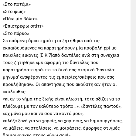
«Στο ποτάμι»
«Στο φως»
«Πάω μία βόλτα»
«Επιστρέφω σπίτι»
«Στο πάρκο»
Σε επόμενη δραστηριότητα ζητήθηκε από τις
εκπαιδευόμενες να παρατηρήσουν μία προβολή ppt με
ποικίλες εικόνες [ΕΙΚ.7]από δαντέλες ενώ στη συνέχεια
τους ζητήθηκε «με αφορμή τις δαντέλες που
παρατηρήσατε γράψτε το δικό σας ατομικό ‘δαντελο-
μήνυμα’ αναφέροντας τις εμπειρίες/σκέψεις που σας
προκλήθηκαν». Οι απαντήσεις που ακούστηκαν ήταν οι
ακόλουθες:
«κι αν το νήμα της ζωής είναι κλωστή, τότε αξίζει να το
πλέξουμε με τον καλύτερο τρόπο…», «δαντέλες παντού»,
«αχ μάνα μου και να σου να κοντά μου»,
«πλέξε ξανά για να χαρείς, να χαρίσεις, να δημιουργήσεις,
να μάθεις, να στολίσεις, να μοιράσεις, όμορφες στιγμές
δημιουργικές στους γύρω σου!»,