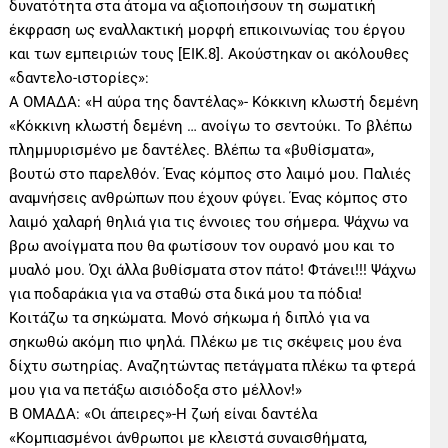
δυνατότητα στα άτομα να αξιοποιήσουν τη σωματική
έκφραση ως εναλλακτική μορφή επικοινωνίας του έργου
και των εμπειριών τους [ΕΙΚ.8]. Ακούστηκαν οι ακόλουθες
«δαντελο-ιστορίες»:
Α ΟΜΑΔΑ: «Η αύρα της δαντέλας»- Κόκκινη κλωστή δεμένη
«Κόκκινη κλωστή δεμένη … ανοίγω το σεντούκι. Το βλέπω
πλημμυρισμένο με δαντέλες. Βλέπω τα «βυθίσματα»,
βουτώ στο παρελθόν. Ένας κόμπος στο λαιμό μου. Παλιές
αναμνήσεις ανθρώπων που έχουν φύγει. Ένας κόμπος στο
λαιμό χαλαρή θηλιά για τις έννοιες του σήμερα. Ψάχνω να
βρω ανοίγματα που θα φωτίσουν τον ουρανό μου και το
μυαλό μου. Όχι άλλα βυθίσματα στον πάτο! Φτάνει!!! Ψάχνω
για ποδαράκια για να σταθώ στα δικά μου τα πόδια!
Κοιτάζω τα σηκώματα. Μονό σήκωμα ή διπλό για να
σηκωθώ ακόμη πιο ψηλά. Πλέκω με τις σκέψεις μου ένα
δίχτυ σωτηρίας. Αναζητώντας πετάγματα πλέκω τα φτερά
μου για να πετάξω αισιόδοξα στο μέλλον!»
Β ΟΜΑΔΑ: «Οι άπειρες»-Η ζωή είναι δαντέλα
«Κομπιασμένοι άνθρωποι με κλειστά συναισθήματα,