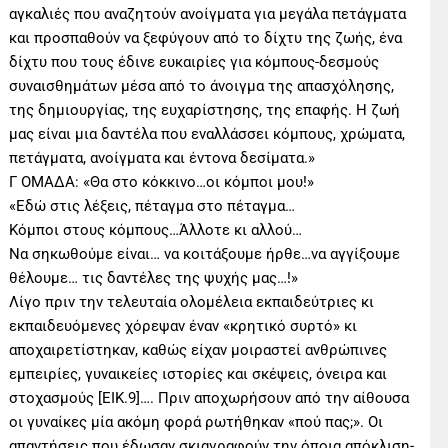
αγκαλιές που αναζητούν ανοίγματα για μεγάλα πετάγματα
και προσπαθούν να ξεφύγουν από το δίχτυ της ζωής, ένα
δίχτυ που τους έδινε ευκαιρίες για κόμπους-δεσμούς
συναισθημάτων μέσα από το άνοιγμα της απασχόλησης,
της δημιουργίας, της ευχαρίστησης, της επαφής. Η ζωή
μας είναι μια δαντέλα που εναλλάσσει κόμπους, χρώματα,
πετάγματα, ανοίγματα και έντονα δεσίματα.»
Γ ΟΜΑΔΑ: «Θα στο κόκκινο…οι κόμποι μου!»
«Εδώ στις λέξεις, πέταγμα στο πέταγμα…
Κόμποι στους κόμπους…Άλλοτε κι αλλού…
Να σηκωθούμε είναι… να κοιτάξουμε ήρθε…να αγγίξουμε
θέλουμε… τις δαντέλες της ψυχής μας…!»
Λίγο πριν την τελευταία ολομέλεια εκπαιδεύτριες κι
εκπαιδευόμενες χόρεψαν έναν «κρητικό συρτό» κι
αποχαιρετίστηκαν, καθώς είχαν μοιραστεί ανθρώπινες
εμπειρίες, γυναικείες ιστορίες και σκέψεις, όνειρα και
στοχασμούς [ΕΙΚ.9]…. Πριν αποχωρήσουν από την αίθουσα
οι γυναίκες μία ακόμη φορά ρωτήθηκαν «πού πας;». Οι
απαντήσεις που έδωσαν σκιαγραφούν την όποια απόκλιση-