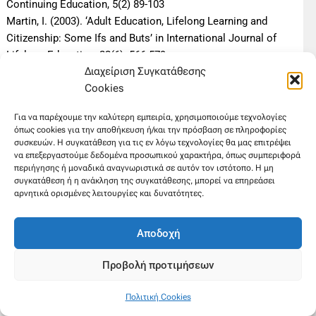
Continuing Education, 5(2) 89-103
Martin, I. (2003). ‘Adult Education, Lifelong Learning and
Citizenship: Some Ifs and Buts’ in International Journal of
Lifelong Education, 22(6): 566-579
Διαχείριση Συγκατάθεσης
Merrifield, J. (2002). Learning Citizenship, Brighton:Institute
Cookies
ofDevelopment Studies
Mezirow και Συνεργάτες, (2006), Η Μετασχηματίζουσα
Για να παρέχουμε την καλύτερη εμπειρία, χρησιμοποιούμε τεχνολογίες
Μάθηση, Αθήνα: Μεταίχμιο
όπως cookies για την αποθήκευση ή/και την πρόσβαση σε πληροφορίες
Παϊζης, Ν. (2010). Eκπαίδευση Πολιτισμός και Κοινωνική
συσκευών. Η συγκατάθεση για τις εν λόγω τεχνολογίες θα μας επιτρέψει
Καινοτομία. Η κοινωνική καινοτομία στο επίκεντρο
να επεξεργαστούμε δεδομένα προσωπικού χαρακτήρα, όπως συμπεριφορά
περιήγησης ή μοναδικά αναγνωριστικά σε αυτόν τον ιστότοπο. Η μη
ανάπτυξης των τοπικών κοινωνιών. Στο Εκπαίδευση
συγκατάθεση ή η ανάκληση της συγκατάθεσης, μπορεί να επηρεάσει
Ενηλίκων και Πολιτισμός στην Κοινότητα. Σε e-Διάσταση.
αρνητικά ορισμένες λειτουργίες και δυνατότητες.
Διαθέσιμο στο:
http://cretaadulteduc.gr/blog/?cat=6
Παντελή, Σ., (2010), Τα Μυστικά της Ομαδικής Επιτυχίας,
Αποδοχή
Αθήνα: Κριτική
Papageorgiou, I., (2007), Becoming a Social Actor:The Socio-
Προβολή προτιμήσεων
Political Significance of Adult Education Classes.
Proceedings of the International Sociological Association
Πολιτική Cookies
Conference “New Directions in Sociology of Adult Education