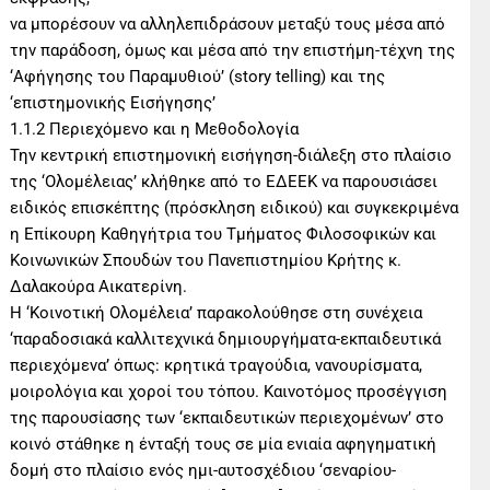
να μπορέσουν να αλληλεπιδράσουν μεταξύ τους μέσα από
την παράδοση, όμως και μέσα από την επιστήμη-τέχνη της
‘Αφήγησης του Παραμυθιού’ (story telling) και της
‘επιστημονικής Εισήγησης’
1.1.2 Περιεχόμενο και η Μεθοδολογία
Την κεντρική επιστημονική εισήγηση-διάλεξη στο πλαίσιο
της ‘Ολομέλειας’ κλήθηκε από το ΕΔΕΕΚ να παρουσιάσει
ειδικός επισκέπτης (πρόσκληση ειδικού) και συγκεκριμένα
η Επίκουρη Καθηγήτρια του Τμήματος Φιλοσοφικών και
Κοινωνικών Σπουδών του Πανεπιστημίου Κρήτης κ.
Δαλακούρα Αικατερίνη.
Η ‘Κοινοτική Ολομέλεια’ παρακολούθησε στη συνέχεια
‘παραδοσιακά καλλιτεχνικά δημιουργήματα-εκπαιδευτικά
περιεχόμενα’ όπως: κρητικά τραγούδια, νανουρίσματα,
μοιρολόγια και χοροί του τόπου. Καινοτόμος προσέγγιση
της παρουσίασης των ‘εκπαιδευτικών περιεχομένων’ στο
κοινό στάθηκε η ένταξή τους σε μία ενιαία αφηγηματική
δομή στο πλαίσιο ενός ημι-αυτοσχέδιου ‘σεναρίου-