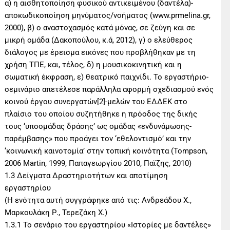
α) η αισθητοποίηση φυσικού αντικειμένου (δαντέλα)-
αποκωδικοποίηση μηνύματος/νοήματος (www.prmelina.gr,
2000), β) ο αναστοχασμός κατά μόνας, σε ζεύγη και σε
μικρή ομάδα (Δακοπούλου, κ.ά, 2012), γ) ο ελεύθερος
διάλογος με έρεισμα εικόνες που προβλήθηκαν με τη
χρήση ΤΠΕ, και, τέλος, δ) η μουσικοκινητική και η
σωματική έκφραση, ε) θεατρικό παιχνίδι. To εργαστήριο-
σεμινάριο απετέλεσε παράλληλα αφορμή σχεδιασμού ενός
κοινού έργου συνεργατών[2]-μελών του ΕΔΔΕΚ στο
πλαίσιο του οποίου συζητήθηκε η πρόοδος της δικής
τους ‘υποομάδας δράσης’ ως ομάδας «ενδυνάμωσης-
παρέμβασης» που προάγει τον ‘εθελοντισμό’ και την
‘κοινωνική καινοτομία’ στην τοπική κοινότητα (Tompson,
2006 Martin, 1999, Παπαγεωργίου 2010, Παϊζης, 2010)
1.3 Δείγματα Δραστηριοτήτων και αποτίμηση
εργαστηρίου
(Η ενότητα αυτή συγγράφηκε από τις: Ανδρεάδου Χ.,
Μαρκουλάκη Ρ., Τερεζάκη Χ.)
1.3.1 Το σενάριο του εργαστηρίου «Ιστορίες με δαντέλες»