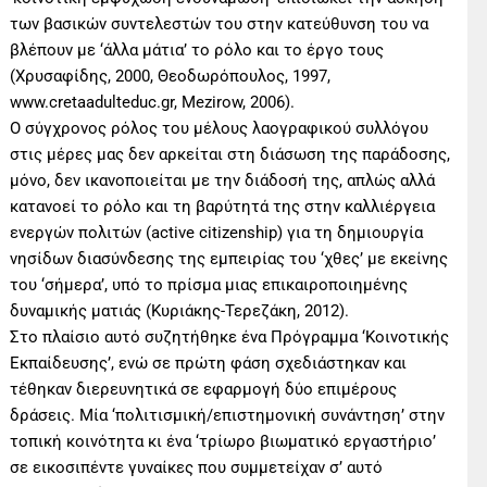
των βασικών συντελεστών του στην κατεύθυνση του να
βλέπουν με ‘άλλα μάτια’ το ρόλο και το έργο τους
(Χρυσαφίδης, 2000, Θεοδωρόπουλος, 1997,
www.cretaadulteduc.gr, Μezirow, 2006).
Ο σύγχρονος ρόλος του μέλους λαογραφικού συλλόγου
στις μέρες μας δεν αρκείται στη διάσωση της παράδοσης,
μόνο, δεν ικανοποιείται με την διάδοσή της, απλώς αλλά
κατανοεί το ρόλο και τη βαρύτητά της στην καλλιέργεια
ενεργών πολιτών (active citizenship) για τη δημιουργία
νησίδων διασύνδεσης της εμπειρίας του ‘χθες’ με εκείνης
του ‘σήμερα’, υπό το πρίσμα μιας επικαιροποιημένης
δυναμικής ματιάς (Κυριάκης-Τερεζάκη, 2012).
Στο πλαίσιο αυτό συζητήθηκε ένα Πρόγραμμα ‘Κοινοτικής
Εκπαίδευσης’, ενώ σε πρώτη φάση σχεδιάστηκαν και
τέθηκαν διερευνητικά σε εφαρμογή δύο επιμέρους
δράσεις. Μία ‘πολιτισμική/επιστημονική συνάντηση’ στην
τοπική κοινότητα κι ένα ‘τρίωρο βιωματικό εργαστήριο’
σε εικοσιπέντε γυναίκες που συμμετείχαν σ’ αυτό