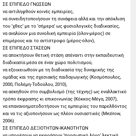
ΣΕ ΕΠΙΠΕΔΟ ΓΝΩΣΕΩΝ
να αντιληφθούν κοινές εμπειρίες,
να συνειδητοποιήσουν τη συνάφεια αλλά και την απόκλιση
του ‘χθες’ με το ‘σήμερα’ ως φυσιολογικές διαδικασίες,
να αναλύουν μια συνολική εμπειρία (όλον-μέρος) σε
επιμέρους και το αντίστροφο (μέρος-όλον),
ΣΕ ΕΠΙΠΕΔΟ ΣΤΑΣΕΩΝ
να αποκτήσουν θετική στάση απέναντι στην εκπαιδευτική
διαδικασία μέσα σε έναν χώρο πολιτισμού,
να εξοικειωθούν με τη διαδικασία της δυναμικής της
ομάδας και της σχεσιακής παιδαγωγικής (Κοσμόπουλος,
2000, Πολέμη-Τοδούλου, 2010),
να ασκηθούν στο συμβολισμό (της τέχνης) ως εναλλακτικό
τρόπο έκφρασης κι επικοινωνίας (Κόκκος-Μέγα, 2007),
να επανανοηματοδοτήσουν τις εμπειρίες του παρελθόντος
και να τις αξιοποιήσουν ως πλέον ουσιαστικές (Mezirow,
2006).
ΣΕ ΕΠΙΠΕΔΟ ΔΕΞΙΟΤΗΤΩΝ-ΙΚΑΝΟΤΗΤΩΝ
να μπορέσουν να εκφράσουν ‘προσωπικό λόγο’ λεκτικά