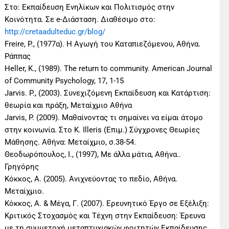
Στο: Εκπαίδευση Ενηλίκων και Πολιτισμός στην
Κοινότητα. Σε e-Διάσταση. Διαθέσιμο στο:
http://cretaadulteduc.gr/blog/
Freire, P., (1977α). Η Αγωγή του Καταπιεζόμενου, Αθήνα.
Ράππας
Ηeller, K., (1989). The return to community. American Journal
of Community Psychology, 17, 1-15
Jarvis. P., (2003). Συνεχιζόμενη Εκπαίδευση και Κατάρτιση:
θεωρία και πράξη, Μεταίχμιο Αθήνα
Jarvis, P. (2009). Μαθαίνοντας τι σημαίνει να είμαι άτομο
στην κοινωνία. Στο K. Illeris (Επιμ.) Σύγχρονες Θεωρίες
Μάθησης. Αθήνα: Μεταίχμιο, σ.38-54.
Θεοδωρόπουλος, Ι., (1997), Με άλλα μάτια, Αθήνα..
Γρηγόρης
Κόκκος, Α. (2005). Ανιχνεύοντας το πεδίο, Αθήνα.
Μεταίχμιο.
Κόκκος, Α. & Μέγα, Γ. (2007). Ερευνητικό Έργο σε Εξέλιξη:
Κριτικός Στοχασμός και Τέχνη στην Εκπαίδευση: Έρευνα
με τη συμμετοχή μεταπτυχιακών φοιτητών Εκπαίδευσης