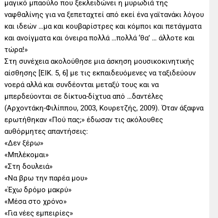
μαγικό μπαούλο που ξεκλειδώνει η μυρωδιά της
ναφθαλίνης για να ξεπεταχτεί από εκεί ένα γαϊτανάκι λόγου
και ιδεών …μα και κουβαρίστρες και κόμποι και πετάγματα
και ανοίγματα και όνειρα πολλά …πολλά ‘θα’ … άλλοτε και
τώρα!»
Στη συνέχεια ακολούθησε μια άσκηση μουσικοκινητικής
αίσθησης [ΕΙΚ. 5, 6] με τις εκπαιδευόμενες να ταξιδεύουν
νοερά αλλά και συνδέονται μεταξύ τους και να
μπερδεύονται σε δίκτυα-δίχτυα από …δαντέλες
(Αρχοντάκη-Φιλίππου, 2003, Κουρετζής, 2009). Όταν άξαφνα
ερωτήθηκαν «Πού πας;» έδωσαν τις ακόλουθες
αυθόρμητες απαντήσεις:
«Δεν ξέρω»
«Μπλέκομαι»
«Στη δουλειά»
«Να βρω την παρέα μου»
«Έχω δρόμο μακρύ»
«Μέσα στο χρόνο»
«Για νέες εμπειρίες»