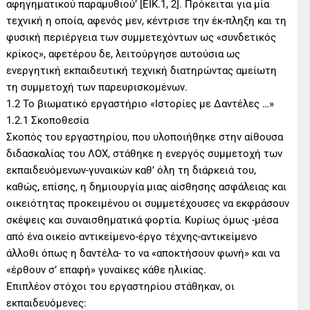
αφηγηματικού παραμυθιού’ [ΕΙΚ.1, 2]. Πρόκειται για μία
τεχνική η οποία, αφενός μεν, κέντρισε την έκ-πληξη και τη
φυσική περιέργεια των συμμετεχόντων ως «συνδετικός
κρίκος», αφετέρου δε, λειτούργησε αυτούσια ως
ενεργητική εκπαιδευτική τεχνική διατηρώντας αμείωτη
τη συμμετοχή των παρευρισκομένων.
1.2 Το βιωματικό εργαστήριο «Ιστορίες με Δαντέλες …»
1.2.1 Σκοποθεσία
Σκοπός του εργαστηρίου, που υλοποιήθηκε στην αίθουσα
διδασκαλίας του ΛΟΧ, στάθηκε η ενεργός συμμετοχή των
εκπαιδευόμενων-γυναικών καθ’ όλη τη διάρκειά του,
καθώς, επίσης, η δημιουργία μιας αίσθησης ασφάλειας και
οικειότητας προκειμένου οι συμμετέχουσες να εκφράσουν
σκέψεις και συναισθηματικά φορτία. Κυρίως όμως -μέσα
από ένα οικείο αντικείμενο-έργο τέχνης-αντικείμενο
άλλοθι όπως η δαντέλα- το να «αποκτήσουν φωνή» και να
«έρθουν σ’ επαφή» γυναίκες κάθε ηλικίας.
Επιπλέον στόχοι του εργαστηρίου στάθηκαν, οι
εκπαιδευόμενες: