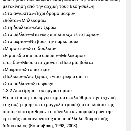
μετακίνηση από την αρχική τους θέση-σκέψη:
«Στο άγνωστο»-«Έχω δρόμο μακρύ»
«Βόλτα»-«Μπλέκομαι»
«Στη δουλειά»-«Δεν ξέρω»
«Στο μέλλον»-«Για νέες εμπειρίες» «Στο πάρκο»
«Στο αύριο»-«Να βρω την παρέα μου»
«Μπροστά»-«Στη δουλειά»
«Είμαι εδώ και μου αρέσει»-«Μπλέκομαι»
«Ταξίδι»-«Μέσα στο χρόνο», «Πάω μία βόλτα»
«Μακριά»-«Στο ποτάμι»
«Παλεύω»-«Δεν ξέρω», «Επιστρέφω σπίτι»
«Στο μέλλον»-«Στο φως»
1.3.2 Αποτίμηση του εργαστηρίου
Η αποτίμηση του εργαστηρίου ακολούθησε την τεχνική
της συζήτησης σε στρογγυλό τραπέζι στο πλαίσιο της
οποίας αποτιμήθηκαν το σύνολο των παραμέτρων της
κριτικής-επικοινωνιακής και παράλληλα βιωματικής
διδασκαλίας (Κοσσυβάκη, 1998, 2003)