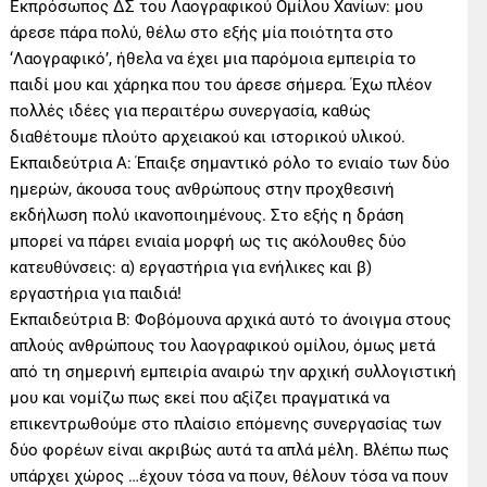
Εκπρόσωπος ΔΣ του Λαογραφικού Ομίλου Χανίων: μου
άρεσε πάρα πολύ, θέλω στο εξής μία ποιότητα στο
‘Λαογραφικό’, ήθελα να έχει μια παρόμοια εμπειρία το
παιδί μου και χάρηκα που του άρεσε σήμερα. Έχω πλέον
πολλές ιδέες για περαιτέρω συνεργασία, καθώς
διαθέτουμε πλούτο αρχειακού και ιστορικού υλικού.
Εκπαιδεύτρια Α: Έπαιξε σημαντικό ρόλο το ενιαίο των δύο
ημερών, άκουσα τους ανθρώπους στην προχθεσινή
εκδήλωση πολύ ικανοποιημένους. Στο εξής η δράση
μπορεί να πάρει ενιαία μορφή ως τις ακόλουθες δύο
κατευθύνσεις: α) εργαστήρια για ενήλικες και β)
εργαστήρια για παιδιά!
Εκπαιδεύτρια Β: Φοβόμουνα αρχικά αυτό το άνοιγμα στους
απλούς ανθρώπους του λαογραφικού ομίλου, όμως μετά
από τη σημερινή εμπειρία αναιρώ την αρχική συλλογιστική
μου και νομίζω πως εκεί που αξίζει πραγματικά να
επικεντρωθούμε στο πλαίσιο επόμενης συνεργασίας των
δύο φορέων είναι ακριβώς αυτά τα απλά μέλη. Βλέπω πως
υπάρχει χώρος …έχουν τόσα να πουν, θέλουν τόσα να πουν