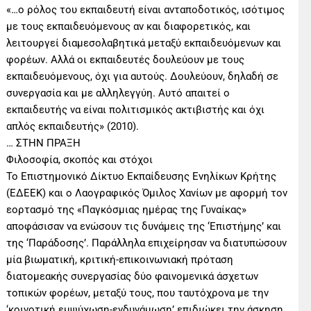
«…ο ρόλος του εκπαιδευτή είναι ανταποδοτικός, ισότιμος
με τους εκπαιδευόμενους αν και διαφορετικός, και
λειτουργεί διαμεσολαβητικά μεταξύ εκπαιδευόμενων και
φορέων. Αλλά οι εκπαιδευτές δουλεύουν με τους
εκπαιδευόμενους, όχι για αυτούς. Δουλεύουν, δηλαδή σε
συνεργασία και με αλληλεγγύη. Αυτό απαιτεί ο
εκπαιδευτής να είναι πολιτισμικός ακτιβιστής και όχι
απλός εκπαιδευτής» (2010).
… ΣΤΗΝ ΠΡΑΞΗ
Φιλοσοφία, σκοπός και στόχοι
To Επιστημονικό Δίκτυο Εκπαίδευσης Ενηλίκων Κρήτης
(ΕΔΕΕΚ) και ο Λαογραφικός Όμιλος Χανίων με αφορμή τον
εορτασμό της «Παγκόσμιας ημέρας της Γυναίκας»
αποφάσισαν να ενώσουν τις δυνάμεις της ‘Επιστήμης’ και
της ‘Παράδοσης’. Παράλληλα επιχείρησαν να διατυπώσουν
μία βιωματική, κριτική-επικοινωνιακή πρόταση
διατομεακής συνεργασίας δύο φαινομενικά άσχετων
τοπικών φορέων, μεταξύ τους, που ταυτόχρονα με την
‘κοινοτική εμψύχωση-ενδυνάμωση’ επιδιώκει την άσκηση