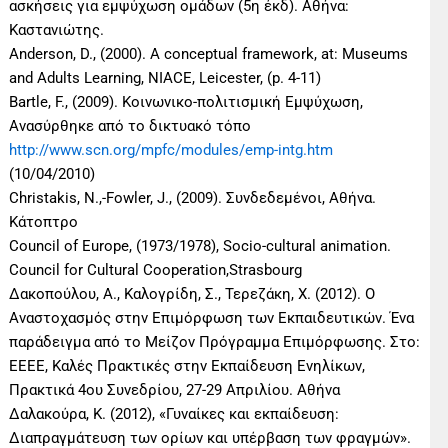
ασκήσεις για εμψύχωση ομάδων (5η έκδ). Αθήνα:
Καστανιώτης.
Anderson, D., (2000). A conceptual framework, at: Museums
and Adults Learning, NIACE, Leicester, (p. 4-11)
Bartle, F., (2009). Κοινωνικο-πολιτισμική Εμψύχωση,
Ανασύρθηκε από το δικτυακό τόπο
http://www.scn.org/mpfc/modules/emp-intg.htm
(10/04/2010)
Christakis, N.,-Fowler, J., (2009). Συνδεδεμένοι, Αθήνα.
Κάτoπτρο
Council of Europe, (1973/1978), Socio-cultural animation.
Council for Cultural Cooperation,Strasbourg
Δακοπούλου, Α., Καλογρίδη, Σ., Τερεζάκη, Χ. (2012). Ο
Αναστοχασμός στην Επιμόρφωση των Εκπαιδευτικών. Ένα
παράδειγμα από το Μείζον Πρόγραμμα Επιμόρφωσης. Στο:
ΕΕΕΕ, Καλές Πρακτικές στην Εκπαίδευση Ενηλίκων,
Πρακτικά 4ου Συνεδρίου, 27-29 Απριλίου. Αθήνα
Δαλακούρα, Κ. (2012), «Γυναίκες και εκπαίδευση:
Διαπραγμάτευση των ορίων και υπέρβαση των φραγμών».