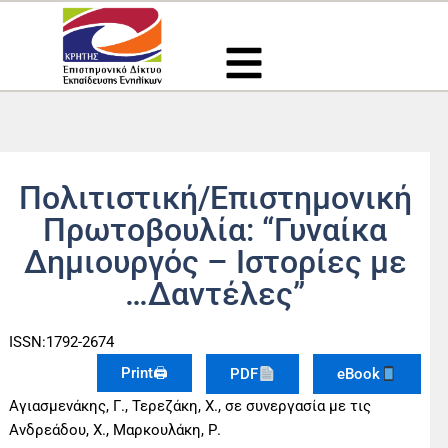
Μετάβαση
στο
περιεχόμενο
Πολιτιστική/Επιστημονική
Πρωτοβουλία: “Γυναίκα
Δημιουργός – Ιστορίες με
…Δαντέλες”
ISSN:1792-2674
Print🖨
PDF
eBook
Αγιασμενάκης, Γ., Τερεζάκη, Χ., σε συνεργασία με τις
Ανδρεάδου, Χ., Μαρκουλάκη, Ρ.