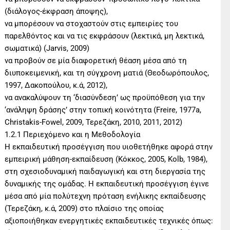
(διάλογος-έκφραση άποψης),
να μπορέσουν να στοχαστούν στις εμπειρίες του
παρελθόντος και να τις εκφράσουν (λεκτικά, μη λεκτικά,
σωματικά) (Jarvis, 2009)
να προβούν σε μία διαφορετική θέαση μέσα από τη
διυποκειμενική, και τη σύγχρονη ματιά (Θεοδωρόπουλος,
1997, Δακοπούλου, κ.ά, 2012),
να ανακαλύψουν τη ‘διασύνδεση’ ως προϋπόθεση για την
‘ανάληψη δράσης’ στην τοπική κοινότητα (Freire, 1977a,
Christakis-Fowel, 2009, Τερεζάκη, 2010, 2011, 2012)
1.2.1 Περιεχόμενο και η Μεθοδολογία
Η εκπαιδευτική προσέγγιση που υιοθετήθηκε αφορά στην
εμπειρική μάθηση-εκπαίδευση (Κόκκος, 2005, Kolb, 1984),
στη σχεσιοδυναμική παιδαγωγική και στη διεργασία της
δυναμικής της ομάδας. Η εκπαιδευτική προσέγγιση έγινε
μέσα από μία πολύτεχνη πρόταση ενήλικης εκπαίδευσης
(Τερεζάκη, κ.ά, 2009) στο πλαίσιο της οποίας
αξιοποιήθηκαν ενεργητικές εκπαιδευτικές τεχνικές όπως: