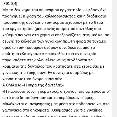
[ΕΙΚ. 3,4]
Με το ξεκίνημα του σεμιναρίου-εργαστηρίου, εφόσον έχει
προηγηθεί η φάση του καλωσορίσματος και η διαδικασία
προσωπικής σύνδεσης των συμμετεχουσών με το θέμα
του εργαστηρίου (μέσω ενός κομματιού δαντέλας που
καθεμία παίρνει στα χέρια κι επεξεργάζεται ατομικά και σε
ζεύγη) το κάλεσμα των γυναικών πρώτη φορά σε τυχαίες
ομάδες των τεσσάρων ατόμων συνοδεύεται από το
ερώτημα «Καταγράψτε –αποκαλύψτε κι εν συνεχεία
παρουσιάστε στην ολομέλεια «πώς συνδέονται τα
κομμάτια της δαντέλας που κρατήσατε στα χέρια σας με
γυναίκες της ζωής σας». Εν συνεχεία οι ομάδες με
χαρακτηριστικό όνομα απαντούν:
Α ΟΜΑΔΑ: «Η αύρα της δαντέλας»
«Η παρουσία τους, η αύρα τους, ο χρόνος που αφιέρωσαν σ’
αυτό που δημιούργησαν και το παρέδωσαν σ’ εμάς.
Μπλέκονται οι αναμνήσεις μας μέσα στα ποδαράκια και στα
γαϊτανάκια στα σηκώματα …Θαυμασμός για τις γυναίκες
αυτές και τη δημιουργικότητά τους. Γιαγιά, θεία, πεθερά,