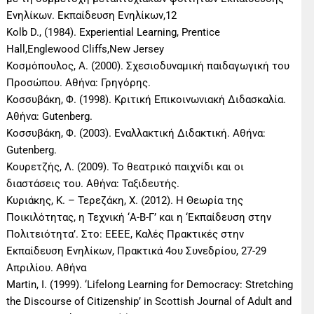
Ενηλίκων. Εκπαίδευση Ενηλίκων,12
Kolb D., (1984). Experiential Learning, Prentice
Hall,Englewood Cliffs,New Jersey
Κοσμόπουλος, Α. (2000). Σχεσιοδυναμική παιδαγωγική του
Προσώπου. Αθήνα: Γρηγόρης.
Κοσσυβάκη, Φ. (1998). Κριτική Επικοινωνιακή Διδασκαλία.
Αθήνα: Gutenberg.
Κοσσυβάκη, Φ. (2003). Εναλλακτική Διδακτική. Αθήνα:
Gutenberg.
Κουρετζής, Λ. (2009). Το θεατρικό παιχνίδι και οι
διαστάσεις του. Αθήνα: Ταξιδευτής.
Κυριάκης, Κ. – Τερεζάκη, Χ. (2012). Η Θεωρία της
Ποικιλότητας, η Τεχνική ‘Α-Β-Γ’ και η ‘Εκπαίδευση στην
Πολιτειότητα’. Στο: ΕΕΕΕ, Καλές Πρακτικές στην
Εκπαίδευση Ενηλίκων, Πρακτικά 4ου Συνεδρίου, 27-29
Απριλίου. Αθήνα
Martin, I. (1999). ‘Lifelong Learning for Democracy: Stretching
the Discourse of Citizenship’ in Scottish Journal of Adult and