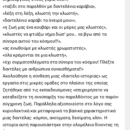
«ταξίδι στο παρελθόν με δαντελένια καράβια»,
«λέξη στη λέξη, κλωστή την κλωστή»,
«δαντελένιο καράβι τα όνειρά μου»»,
«η ζωή μας ένα κουβάρι και οι μέρες μας κλωστές»,
«κλωστές να φτιάξω νήμα δώσ’ μου… να βγω από τα
σύνορα αυτού του κόσμου!!!»,
«ας ενωθούμε με κλωστές χρωματιστές»,
«όλα κρέμονται σε μια κλωστή»,
«όχι συρματοπλέγματα στα σύνορα του κόσμου! Πλέξτε
δαντέλες με ανθρώπινα συναισθήματα!!»
Ακολούθησε η σύνθεση μιας «δαντελο-ιστορίας» ως
εργασία στις μικρές ομάδες στο πλαίσιο της οποίας
ζητήθηκε από τις εκπαιδευόμενες «επιχειρήσετε να
καταδείξετε τη συνύπαρξη του παρελθόντος με το παρόν-
σύγχρονη ζωή. Παράλληλα αξιοποιείστε στο λόγο σας
κυριολεκτικά και μεταφορικά τα βασικά χαρακτηριστικά
μιας δαντέλας: κόμποι, ανοίγματα, δεσίματα, κλπ». Η
ιστορία αυτή παρουσιάστηκε στην ολομέλεια δίνοντας τη