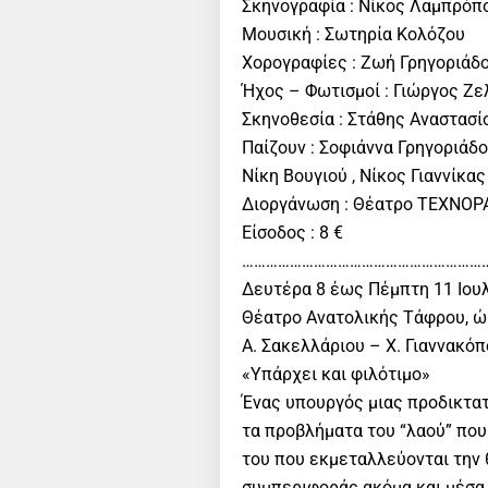
Σκηνογραφία : Νίκος Λαμπρόπ
Μουσική : Σωτηρία Κολόζου
Χορογραφίες : Ζωή Γρηγοριάδ
Ήχος – Φωτισμοί : Γιώργος Ζε
Σκηνοθεσία : Στάθης Αναστασί
Παίζουν : Σοφιάννα Γρηγοριάδο
Νίκη Βουγιού , Νίκος Γιαννίκα
Διοργάνωση : Θέατρο ΤΕΧΝΟΡ
Είσοδος : 8 €
………………………………………………………
Δευτέρα 8 έως Πέμπτη 11 Ιου
Θέατρο Ανατολικής Τάφρου, ώρ
Α. Σακελλάριου – Χ. Γιαννακό
«Υπάρχει και φιλότιμο»
Ένας υπουργός μιας προδικτατ
τα προβλήματα του “λαού” που
του που εκμεταλλεύονται την 
συμπεριφοράς ακόμα και μέσα σ