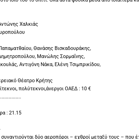
 Αντώνης Χαλκιάς
αυροπούλου
Παπαματθαίου, Θανάσης Βισκαδουράκης,
 Δημητροπούλου, Μανώλης Σορμαΐνης,
κουλάς, Αντιγόνη Νάκα, Ελένη Τσιμπρικίδου,
ερειακό Θέατρο Κρήτης
Τρίτεκνοι, πολύτεκνοι,άνεργοι ΟΑΕΔ : 10 €
……………..
α : 21.15
»
 συναντιούνται δύο αεροπόροι – εχθροί μεταξύ τους – που 