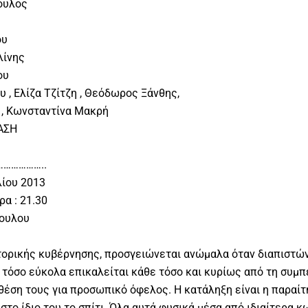
ουλος
ου
λίνης
ου
υ , Ελίζα Τζίτζη , Θεόδωρος Ξάνθης,
ς , Κωνσταντίνα Μακρή
ΑΣΗ
……………..
λίου 2013
α : 21.30
πουλου
ορικής κυβέρνησης, προσγειώνεται ανώμαλα όταν διαπιστών
 τόσο εύκολα επικαλείται κάθε τόσο και κυρίως από τη συ
θέση τους για προσωπικό όφελος. Η κατάληξη είναι η παραίτ
το ίδιο του το σπίτι. Όλα αυτά φυσικά μέσα από ιδιαίτερα 