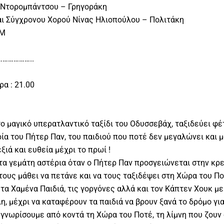
 Ντορομπάντσου – Γρηγοράκη
ι Σύγχρονου Χορού Νίνας Ηλιοπούλου – Πολιτάκη
ΑΜ
……………..
α : 21.00
ο μαγικό υπερατλαντικό ταξίδι του Οδυσσεβάχ, ταξιδεύει φέ
ρία του Πήτερ Παν, του παιδιού που ποτέ δεν μεγαλώνει και 
ξιά και ευθεία μέχρι το πρωί !
ύχτα γεμάτη αστέρια όταν ο Πήτερ Παν προσγειώνεται στην κ
 τους μάθει να πετάνε και να τους ταξιδέψει στη Χώρα του Πο
 τα Χαμένα Παιδιά, τις γοργόνες αλλά και τον Κάπτεν Χουκ με
η, μέχρι να καταφέρουν τα παιδιά να βρουν ξανά το δρόμο για 
 γνωρίσουμε από κοντά τη Χώρα του Ποτέ, τη λίμνη που ζουν 