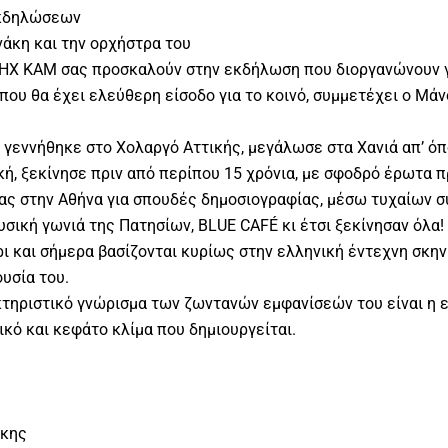
εκδηλώσεων
άκη και την ορχήστρα του
ΗΧ ΚΑΜ σας προσκαλούν στην εκδήλωση που διοργανώνουν γ
ου θα έχει ελεύθερη είσοδο για το κοινό, συμμετέχει ο Μάν
 γεννήθηκε στο Χολαργό Αττικής, μεγάλωσε στα Χανιά απ’ όπ
κή, ξεκίνησε πριν από περίπου 15 χρόνια, με σφοδρό έρωτα π
τας στην Αθήνα για σπουδές δημοσιογραφίας, μέσω τυχαίων σ
σική γωνιά της Πατησίων, BLUE CAFÉ κι έτσι ξεκίνησαν όλα!
ι και σήμερα βασίζονται κυρίως στην ελληνική έντεχνη σκηνή
υσία του.
τηριστικό γνώρισμα των ζωντανών εμφανίσεών του είναι η επ
ικό και κεφάτο κλίμα που δημιουργείται.
άκης