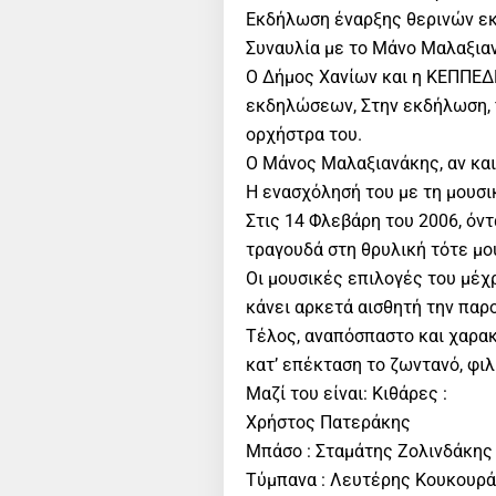
Εκδήλωση έναρξης θερινών 
Συναυλία με το Μάνο Μαλαξιαν
Ο Δήμος Χανίων και η ΚΕΠΠΕΔ
εκδηλώσεων, Στην εκδήλωση, π
ορχήστρα του.
Ο Μάνος Μαλαξιανάκης, αν και
Η ενασχόλησή του με τη μουσι
Στις 14 Φλεβάρη του 2006, όν
τραγουδά στη θρυλική τότε μου
Οι μουσικές επιλογές του μέχρ
κάνει αρκετά αισθητή την παρο
Τέλος, αναπόσπαστο και χαρακ
κατ’ επέκταση το ζωντανό, φιλ
Μαζί του είναι: Κιθάρες :
Χρήστος Πατεράκης
Μπάσο : Σταμάτης Ζολινδάκης
Τύμπανα : Λευτέρης Κουκουρ