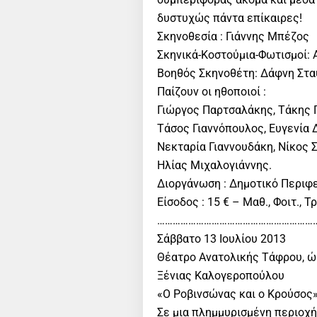
δυστυχώς πάντα επίκαιρες!
Σκηνοθεσία : Γιάννης Μπέζος
Σκηνικά-Κοστούμια-Φωτισμοί:
Βοηθός Σκηνοθέτη: Δάφνη Στ
Παίζουν οι ηθοποιοί :
Γιώργος Παρτσαλάκης, Τάκης 
Τάσος Γιαννόπουλος, Ευγενία
Νεκταρία Γιαννουδάκη, Νίκος Σ
Ηλίας Μιχαλογιάννης.
Διοργάνωση : Δημοτικό Περιφ
Είσοδος : 15 € – Μαθ., Φοιτ., 
………………………………………………………
Σάββατο 13 Ιουλίου 2013
Θέατρο Ανατολικής Τάφρου, ώρ
Ξένιας Καλογεροπούλου
«Ο Ροβινσώνας και ο Κρούσος
Σε μια πλημμυρισμένη περιοχή