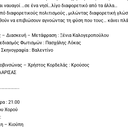
αι ναυαγοί …σε ένα νησί…λίγο διαφορετικό από τα άλλα…
ό διαφορετικούς πολιτισμούς , μιλώντας διαφορετική γλώσ
ούν να επιβιώσουν αγνοώντας τη φύση που τους… κάνει πλά
ς – Διασκευή – Μετάφραση : Ξένια Καλογεροπούλου
Σχεδιασμός Φωτισμών : Πασχάλης Λόκας
 Σκηνογραφία : Βαλεντίνο
Ροβινσώνας – Χρήστος Κορδελάς : Κρούσος
ΛΑΡΙΣΑΣ
……………..
α : 21.00
ου Χορού
:
η – Κιούπη