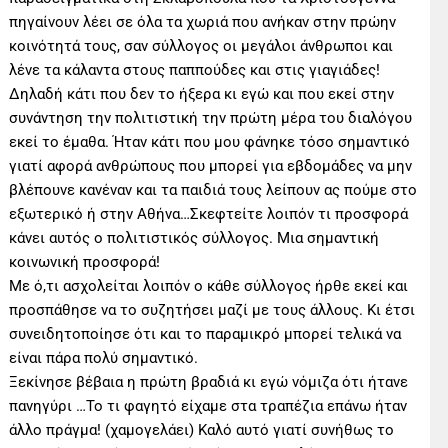
πηγαίνουν λέει σε όλα τα χωριά που ανήκαν στην πρώην
κοινότητά τους, σαν σύλλογος οι μεγάλοι άνθρωποι και
λένε τα κάλαντα στους παππούδες και στις γιαγιάδες!
Δηλαδή κάτι που δεν το ήξερα κι εγώ και που εκεί στην
συνάντηση την πολιτιστική την πρώτη μέρα του διαλόγου
εκεί το έμαθα. Ήταν κάτι που μου φάνηκε τόσο σημαντικό
γιατί αφορά ανθρώπους που μπορεί για εβδομάδες να μην
βλέπουνε κανέναν και τα παιδιά τους λείπουν ας πούμε στο
εξωτερικό ή στην Αθήνα…Σκεφτείτε λοιπόν τι προσφορά
κάνει αυτός ο πολιτιστικός σύλλογος. Μια σημαντική
κοινωνική προσφορά!
Με ό,τι ασχολείται λοιπόν ο κάθε σύλλογος ήρθε εκεί και
προσπάθησε να το συζητήσει μαζί με τους άλλους. Κι έτσι
συνειδητοποίησε ότι και το παραμικρό μπορεί τελικά να
είναι πάρα πολύ σημαντικό.
Ξεκίνησε βέβαια η πρώτη βραδιά κι εγώ νόμιζα ότι ήτανε
πανηγύρι …Το τι φαγητό είχαμε στα τραπέζια επάνω ήταν
άλλο πράγμα! (χαμογελάει) Καλό αυτό γιατί συνήθως το