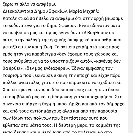
ξέρω τι άλλο να αναφέρω.
Διευκολύντρια Δήμου Σφακίων, Μαρία Μιχαήλ:
Καταληκτικά θα ήθελα να αναφέρω ότι στην αρχή βιώσαμε
το «αδύνατον» για το δήμο Σφακίων. Είναι αδύνατον αυτό
να συμβεί σε μας και όμως έγινε δυνατό! Βοήθησαν σε
αυτό, στην αλλαγή της αρχικής άποψης κάποιοι άνθρωποι,
μεταξύ αυτών και η Ζωή. Τα αντιεπιχειρήματά τους προς
εμάς ήταν για παράδειγμα «δεν έχουμε τους χώρους και
τους ανθρώπους να το υποστηρίξουν αυτό», «κανένας δεν
θα έρθει», «δεν μας ενδιαφέρει». Έδιναν έμφασης τον
τουρισμό που ξεκινούσε εκείνη την εποχή και είχαν πάρα
πολλές αναστολές για αυτό που επρόκειτο να σχεδιαστεί.
Χρειάστηκε να κάνουμε δύο επισκέψεις εκεί για να δέσει
το συμβόλαιό μας και η δέσμευση για να προχωρήσει. Στη
συνέχεια υπήρχε η θερμή υποστήριξη και από τον δήμαρχο
και από τους αντιδημάρχους αλλά και από την παρουσία
των ίδιων των πολιτών που δεν πίστευαν αυτό που
έβλεπαν στα μάτια τους. Η δεύτερη μέρα, το κομμάτι της
εκπαίδευσης και η μετάβαση από το πολιτισμικό στο