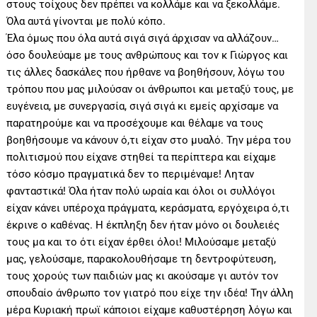
στους τοίχους δεν πρέπει να κολλάμε και να ξεκολλάμε.
Όλα αυτά γίνονται με πολύ κόπο.
Έλα όμως που όλα αυτά σιγά σιγά άρχισαν να αλλάζουν…
όσο δουλεύαμε με τους ανθρώπους και τον κ Γιώργος και
τις άλλες δασκάλες που ήρθανε να βοηθήσουν, λόγω του
τρόπου που μας μιλούσαν οι άνθρωποι και μεταξύ τους, με
ευγένεια, με συνεργασία, σιγά σιγά κι εμείς αρχίσαμε να
παρατηρούμε και να προσέχουμε και θέλαμε να τους
βοηθήσουμε να κάνουν ό,τι είχαν στο μυαλό. Την μέρα του
πολιτισμού που είχανε στηθεί τα περίπτερα και είχαμε
τόσο κόσμο πραγματικά δεν το περιμέναμε! Ληταν
φανταστικά! Όλα ήταν πολύ ωραία και όλοι οι συλλόγοι
είχαν κάνει υπέροχα πράγματα, κεράσματα, εργόχειρα ό,τι
έκρινε ο καθένας. Η έκπληξη δεν ήταν μόνο οι δουλειές
τους μα και το ότι είχαν έρθει όλοι! Μιλούσαμε μεταξύ
μας, γελούσαμε, παρακολουθήσαμε τη δεντροφύτευση,
τους χορούς των παιδιών μας κι ακούσαμε γι αυτόν τον
σπουδαίο άνθρωπο τον γιατρό που είχε την ιδέα! Την άλλη
μέρα Κυριακή πρωϊ κάποιοι είχαμε καθυστέρηση λόγω και