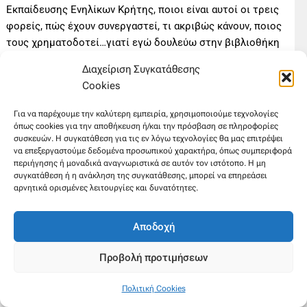
Εκπαίδευσης Ενηλίκων Κρήτης, ποιοι είναι αυτοί οι τρεις
φορείς, πώς έχουν συνεργαστεί, τι ακριβώς κάνουν, ποιος
τους χρηματοδοτεί…γιατί εγώ δουλεύω στην βιβλιοθήκη
σαν εθελόντρια και κάθε μέρα χρειάζεται να επεξηγούμε
Διαχείριση Συγκατάθεσης
στους ανθρώπους που εξυπηρετούνται και δανείζονται
Cookies
βιβλία από εμάς και παίρνουν μέρος στις εκδηλώσεις μας,
να τους εξηγούμε ποιοι είμαστε, τι θα πει δουλεύω
Για να παρέχουμε την καλύτερη εμπειρία, χρησιμοποιούμε τεχνολογίες
εθελοντικά στη βιβλιοθήκη, ποιος συντηρεί αυτή τη
όπως cookies για την αποθήκευση ή/και την πρόσβαση σε πληροφορίες
συσκευών. Η συγκατάθεση για τις εν λόγω τεχνολογίες θα μας επιτρέψει
βιβλιοθήκη που έχει 10.000 βιβλία και άρα κάποιος δίνει
να επεξεργαστούμε δεδομένα προσωπικού χαρακτήρα, όπως συμπεριφορά
λεφτά γι αυτό. Και επειδή κανείς δεν δίνει λεφτά αλλά
περιήγησης ή μοναδικά αναγνωριστικά σε αυτόν τον ιστότοπο. Η μη
βρίσκουμε τα λεφτά εμείς είτε επαιτεία στην πόλη, είτε
συγκατάθεση ή η ανάκληση της συγκατάθεσης, μπορεί να επηρεάσει
αρνητικά ορισμένες λειτουργίες και δυνατότητες.
εκδηλώσεις που κάνουμε, είτε από ένα τραπέζι που
κάνουμε τα Χριστούγεννα με σκοπό πάλι να συλλέξουμε
χρήματα για αυτό έτσι σκεφτόμουν ότι υπάρχουν και γι’
Αποδοχή
αυτό χρήματα! Αλλά κανείς δεν αναφέρθηκε σε αυτό, ο
φορέας ας πούμε, πού βρίσκει τους πόρους του για να
Προβολή προτιμήσεων
ανταπεξέρχεται σε όλα αυτά που κάνει.
Τέλος πάντων, αφού ακούσαμε τις ομιλίες κάτι αρχίσαμε
Πολιτική Cookies
να πιάνουμε (καταλαβαίνουμε) και περιμέναμε ή καλύτερα