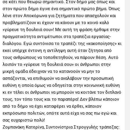
σε κάτι που θεωρώ σημαντικό. Στον δήμο μας όπως και
στον πρώτο δήμο έγινε ένα σημαντικό πρώτο βήμα. Όπως
λένε στον Αποκόρωνα για ζητήματα που απασχολούν και
προβληματίζουν κι έχουν να κάνουν με το κοινό καλό
«γύρευε τη δουλειά σου»! Με αυτή τη φράση ήρθαμε στην
πραγματικότητα αντιμέτωποι στα τραπέζια εργασίας-
διαλόγου. Εγώ συντόνισα το τραπέζι της «κακοποίησης» κι
εκεί υπήρχε έντονη η αντίληψη αυτή όταν ζήτησα από
τους ανθρώπους να τοποθετηθούν, να πάρουν θέση. Αυτό
λοιπόν το «γύρευε τη δουλειά σου» οι άνθρωποι στην
μικρή ομάδα έδειχναν να το κατανοούν να μην το
ασπάζονται, να επιθυμούν να αναλάβουν την προσωπική
ευθύνη η οποία όμως να οδηγείται στην κοινωνική ευθύνη
κι εν τέλει οι άνθρωποι να μπορούν να κοιτάνε τον διπλανό
τους, τον τόπο τους και το παραπέρα! Δεν βλέπω κάποιον
από το δήμο να έχει καταφέρει να έρθει, κάποιον
εκπρόσωπο πολιτών, οπότε αυτά είχα να σας πω εγώ και
σας ευχαριστώ πολύ!
Ζομπανάκη Κατερίνα, Συντονίστρια Στρογγυλής τράπεζας: