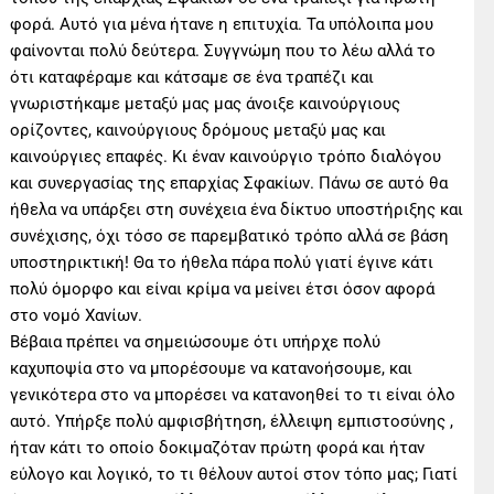
φορά. Αυτό για μένα ήτανε η επιτυχία. Τα υπόλοιπα μου
φαίνονται πολύ δεύτερα. Συγγνώμη που το λέω αλλά το
ότι καταφέραμε και κάτσαμε σε ένα τραπέζι και
γνωριστήκαμε μεταξύ μας μας άνοιξε καινούργιους
ορίζοντες, καινούργιους δρόμους μεταξύ μας και
καινούργιες επαφές. Κι έναν καινούργιο τρόπο διαλόγου
και συνεργασίας της επαρχίας Σφακίων. Πάνω σε αυτό θα
ήθελα να υπάρξει στη συνέχεια ένα δίκτυο υποστήριξης και
συνέχισης, όχι τόσο σε παρεμβατικό τρόπο αλλά σε βάση
υποστηρικτική! Θα το ήθελα πάρα πολύ γιατί έγινε κάτι
πολύ όμορφο και είναι κρίμα να μείνει έτσι όσον αφορά
στο νομό Χανίων.
Βέβαια πρέπει να σημειώσουμε ότι υπήρχε πολύ
καχυποψία στο να μπορέσουμε να κατανοήσουμε, και
γενικότερα στο να μπορέσει να κατανοηθεί το τι είναι όλο
αυτό. Υπήρξε πολύ αμφισβήτηση, έλλειψη εμπιστοσύνης ,
ήταν κάτι το οποίο δοκιμαζόταν πρώτη φορά και ήταν
εύλογο και λογικό, το τι θέλουν αυτοί στον τόπο μας; Γιατί