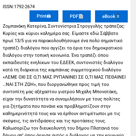
ISSN:1792-2674
Print🖨
PDF
eBook
Ζομπανάκη Κατερίνα, Συντονίστρια Στρογγυλής τράπεζας:
Κυρίες και κύριοι καλημέρα σας. Είμαστε εδώ Σάββατο
πρωϊ 13/5 για να παρακολουθήσουμε ένα πολύ σημαντικό
τραπέζι διαλόγου που αγγίζει τα όρια του δημοκρατικού
διαλόγου στην τοπική κοινωνία. Ένα τραπέζι όπου
εκπαιδευτές ενηλίκων του ΕΔΕΕΚ, συντονιστές διαλόγου
κατά τη διάρκεια της καμπάνιας συμμετοχικού διαλόγου
«ΛΕΜΕ ΟΧΙ ΣΕ Ο,ΤΙ ΜΑΣ ΡΥΠΑΝΙΝΕΙ ΣΕ Ο,ΤΙ ΜΑΣ ΠΕΘΑΙΝΕΙ
…ΝΑΙ ΣΤΗ ΖΩΗ», που διοργανώθηκε προς τιμή του
συντοπίτη μας αξέχαστου γιατρού Μιχάλη Μπονατάκη,
είχαν την δυνατότητα να συνομιλήσουν με τους πολίτες
για ζητήματα που πονάνε και προβληματίζουν στην
καθημερινότητά τους και να έρθουν αντιμέτωποι με τις
σκέψεις, τις αντιδράσεις και τις προτάσεις τους.
Καλωσορίζω τον διευκολυντή του δήμου Πλατανιά του
δήμου απ’ όπου άρχισε αυτός ο διάλογος με την κοινωνία