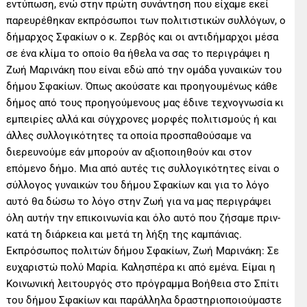
εντύπωση, ενώ στην πρώτη συνάντηση που είχαμε εκεί
παρευρέθηκαν εκπρόσωποι των πολιτιστικών συλλόγων, ο
δήμαρχος Σφακίων ο κ. Ζερβός και οι αντιδήμαρχοι μέσα
σε ένα κλίμα το οποίο θα ήθελα να σας το περιγράψει η
Ζωή Μαρινάκη που είναι εδώ από την ομάδα γυναικών του
δήμου Σφακίων. Όπως ακούσατε και προηγουμένως κάθε
δήμος από τους προηγούμενους μας έδινε τεχνογνωσία κι
εμπειρίες αλλά και σύγχρονες μορφές πολιτισμούς ή και
άλλες συλλογικότητες τα οποία προσπαθούσαμε να
διερευνούμε εάν μπορούν αν αξιοποιηθούν και στον
επόμενο δήμο. Μια από αυτές τις συλλογικότητες είναι ο
σύλλογος γυναικών του δήμου Σφακίων και για το λόγο
αυτό θα δώσω το λόγο στην Ζωή για να μας περιγράψει
όλη αυτήν την επικοινωνία και όλο αυτό που ζήσαμε πριν-
κατά τη διάρκεια και μετά τη λήξη της καμπάνιας.
Εκπρόσωπος πολιτών δήμου Σφακίων, Ζωή Μαρινάκη: Σε
ευχαριστώ πολύ Μαρία. Καλησπέρα κι από εμένα. Είμαι η
Κοινωνική λειτουργός στο πρόγραμμα Βοήθεια στο Σπίτι
του δήμου Σφακίων και παράλληλα δραστηριοποιούμαστε