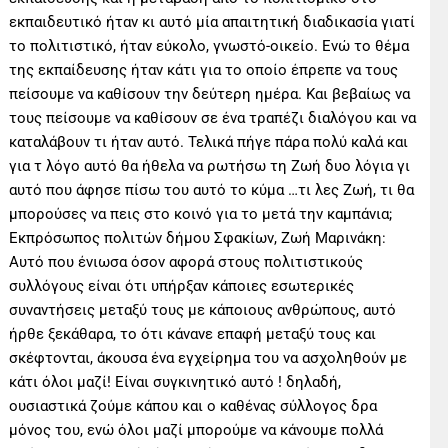
εκπαιδευτικό ήταν κι αυτό μία απαιτητική διαδικασία γιατί
το πολιτιστικό, ήταν εύκολο, γνωστό-οικείο. Ενώ το θέμα
της εκπαίδευσης ήταν κάτι για το οποίο έπρεπε να τους
πείσουμε να καθίσουν την δεύτερη ημέρα. Και βεβαίως να
τους πείσουμε να καθίσουν σε ένα τραπέζι διαλόγου και να
καταλάβουν τι ήταν αυτό. Τελικά πήγε πάρα πολύ καλά και
για τ λόγο αυτό θα ήθελα να ρωτήσω τη Ζωή δυο λόγια γι
αυτό που άφησε πίσω του αυτό το κύμα …τι λες Ζωή, τι θα
μπορούσες να πεις στο κοινό για το μετά την καμπάνια;
Εκπρόσωπος πολιτών δήμου Σφακίων, Ζωή Μαρινάκη:
Αυτό που ένιωσα όσον αφορά στους πολιτιστικούς
συλλόγους είναι ότι υπήρξαν κάποιες εσωτερικές
συναντήσεις μεταξύ τους με κάποιους ανθρώπους, αυτό
ήρθε ξεκάθαρα, το ότι κάνανε επαφή μεταξύ τους και
σκέφτονται, άκουσα ένα εγχείρημα του να ασχοληθούν με
κάτι όλοι μαζί! Είναι συγκινητικό αυτό ! δηλαδή,
ουσιαστικά ζούμε κάπου και ο καθένας σύλλογος δρα
μόνος του, ενώ όλοι μαζί μπορούμε να κάνουμε πολλά