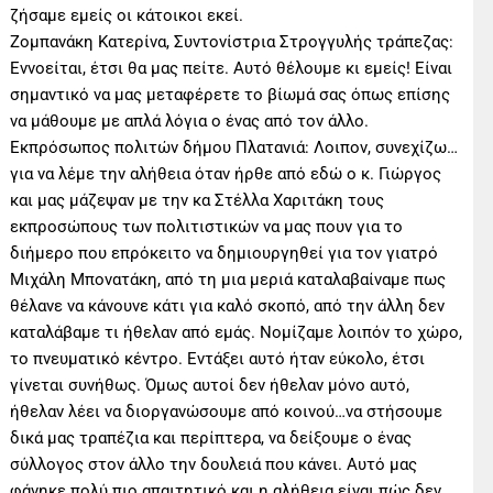
ζήσαμε εμείς οι κάτοικοι εκεί.
Ζομπανάκη Κατερίνα, Συντονίστρια Στρογγυλής τράπεζας:
Εννοείται, έτσι θα μας πείτε. Αυτό θέλουμε κι εμείς! Είναι
σημαντικό να μας μεταφέρετε το βίωμά σας όπως επίσης
να μάθουμε με απλά λόγια ο ένας από τον άλλο.
Εκπρόσωπος πολιτών δήμου Πλατανιά: Λοιπον, συνεχίζω…
για να λέμε την αλήθεια όταν ήρθε από εδώ ο κ. Γιώργος
και μας μάζεψαν με την κα Στέλλα Χαριτάκη τους
εκπροσώπους των πολιτιστικών να μας πουν για το
διήμερο που επρόκειτο να δημιουργηθεί για τον γιατρό
Μιχάλη Μπονατάκη, από τη μια μεριά καταλαβαίναμε πως
θέλανε να κάνουνε κάτι για καλό σκοπό, από την άλλη δεν
καταλάβαμε τι ήθελαν από εμάς. Νομίζαμε λοιπόν το χώρο,
το πνευματικό κέντρο. Εντάξει αυτό ήταν εύκολο, έτσι
γίνεται συνήθως. Όμως αυτοί δεν ήθελαν μόνο αυτό,
ήθελαν λέει να διοργανώσουμε από κοινού…να στήσουμε
δικά μας τραπέζια και περίπτερα, να δείξουμε ο ένας
σύλλογος στον άλλο την δουλειά που κάνει. Αυτό μας
φάνηκε πολύ πιο απαιτητικό και η αλήθεια είναι πώς δεν