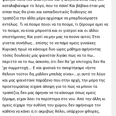
καταλαβαίναμε το λόγο, που το πάνε! Και βέβαια όταν μας
είπαν πώς θα γίνει και εκπαιδευτικός διάλογος σε
τραπέζια την άλλη μέρα αρχίσαμε να μπερδευόμαστε
εντελώς. Τι να πούμε ποιοι να τα πούμε, τι ξέρουμε εμεί να
το πούμε, να είναι μπροστά και οι γιατροί και οι άλλοι
επιστήμονες; Και γιατί να μην μας τα πούνε αυτοί; Έτσι
γίνεται συνήθως… επίσης το να πάμε εμείς γυναίκες
Κυριακή πρωϊ να κάνουμε δυο ώρες μάθημα αφήνοντας
τόσες δουλειές μας φαινόταν λιγάκι πώς να το πω…
περιττό να το πω, άσκοπο, ότι δεν θα ‘χε επιτυχία, δεν θα
‘χε συμμετοχή…. Ε και φυσικά το σκεφτήκαμε «ήντα
θέλουν τούτοι δα, μάλλον μπελάς είναι»….γι αυτό το λόγο
και μας φαινότανε παράξενο που στην αρχή, την μέρα της
προετοιμασίας είχανε άποψη για το πώς να μπουν τα
τραπέζια, δεν μας άφηναν να τα κάνουμε όπως εμείς
ξέραμε, είχαν λέει τα περίπτερα στο νου. Από την άλλη κι
εμείς είχαμε την ευθύνη του χώρου, δεν αφήνουμε τον
καθένα να κάνει ό,τι ακριβώς θέλει, υπάρχουν φθορές,