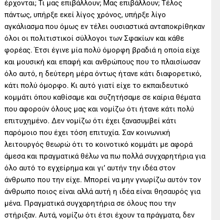
έρχονται; Τι μας επιβάλλουν; Μας επιβάλλουν; Τέλος
πάντως, υπήρξε εκεί λίγος χρόνος, υπήρξε λίγο
αγκάλιασμα που όμως εν τέλει ουσιαστικά ανταποκρίθηκαν
όλοι οι πολιτιστικοί σύλλογοι των Σφακίων και κάθε
φορέας. Έτσι έγινε μία πολύ όμορφη βραδιά η οποία είχε
και μουσική και επαφή και ανθρώπους που το πλαισίωσαν
όλο αυτό, η δεύτερη μέρα όντως ήτανε κάτι διαφορετικό,
κάτι πολύ όμορφο. Κι αυτό γιατί είχε το εκπαιδευτικό
κομμάτι όπου καθίσαμε και συζητήσαμε σε καίρια θέματα
που αφορούν όλους μας και νομίζω ότι ήτανε κάτι πολύ
επιτυχημένο. Δεν νομίζω ότι έχει ξανασυμβεί κάτι
παρόμοιο που έχει τόση επιτυχία. Σαν κοινωνική
λειτουργός θεωρώ ότι το κοινοτικό κομμάτι με αφορά
άμεσα και πραγματικά θέλω να πω πολλά συγχαρητήρια για
όλο αυτό το εγχείρημα και γι’ αυτήν την ιδέα στον
άνθρωπο που την είχε. Μπορεί να μην γνωρίζω αυτόν τον
άνθρωπο ποιος είναι αλλά αυτή η ιδέα είναι θησαυρός για
μένα. Πραγματικά συγχαρητήρια σε όλους που την
στήριξαν. Αυτά, νομίζω ότι έτσι έχουν τα πράγματα, δεν