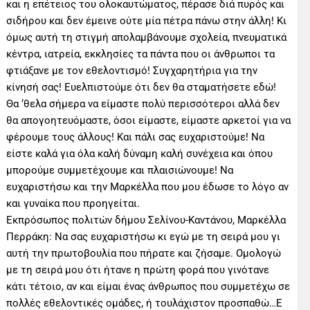
και η επέτειος του ολοκαυτώματος, πέρασε διά πυρός και
σιδήρου και δεν έμεινε ούτε μία πέτρα πάνω στην άλλη! Κι
όμως αυτή τη στιγμή απολαμβάνουμε σχολεία, πνευματικά
κέντρα, ιατρεία, εκκλησίες τα πάντα που οι άνθρωποι τα
φτιάξανε με τον εθελοντισμό! Συγχαρητήρια για την
κίνησή σας! Ευελπιστούμε ότι δεν θα σταματήσετε εδώ!
Θα ‘θελα σήμερα να είμαστε πολύ περισσότεροι αλλά δεν
θα απογοητευόμαστε, όσοι είμαστε, είμαστε αρκετοί για να
φέρουμε τους άλλους! Και πάλι σας ευχαριστούμε! Nα
είστε καλά για όλα καλή δύναμη καλή συνέχεια και όπου
μπορούμε συμμετέχουμε και πλαισιώνουμε! Να
ευχαριστήσω και την Μαρκέλλα που μου έδωσε το λόγο αν
και γυναίκα που προηγείται.
Εκπρόσωπος πολιτών δήμου Σελίνου-Καντάνου, Μαρκέλλα
Περράκη: Να σας ευχαριστήσω κι εγώ με τη σειρά μου γι
αυτή την πρωτοβουλία που πήρατε και ζήσαμε. Ομολογώ
με τη σειρά μου ότι ήτανε η πρώτη φορά που γινότανε
κάτι τέτοιο, αν και είμαι ένας άνθρωπος που συμμετέχω σε
πολλές εθελοντικές ομάδες, ή τουλάχιστον προσπαθώ…Ε