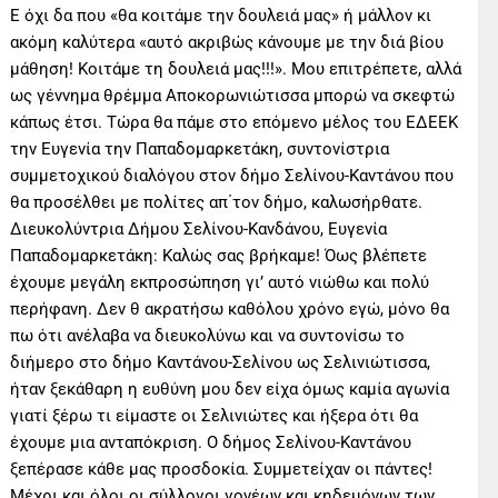
Ε όχι δα που «θα κοιτάμε την δουλειά μας» ή μάλλον κι
ακόμη καλύτερα «αυτό ακριβώς κάνουμε με την διά βίου
μάθηση! Κοιτάμε τη δουλειά μας!!!». Μου επιτρέπετε, αλλά
ως γέννημα θρέμμα Αποκορωνιώτισσα μπορώ να σκεφτώ
κάπως έτσι. Τώρα θα πάμε στο επόμενο μέλος του ΕΔΕΕΚ
την Ευγενία την Παπαδομαρκετάκη, συντονίστρια
συμμετοχικού διαλόγου στον δήμο Σελίνου-Καντάνου που
θα προσέλθει με πολίτες απ΄τον δήμο, καλωσήρθατε.
Διευκολύντρια Δήμου Σελίνου-Κανδάνου, Ευγενία
Παπαδομαρκετάκη: Καλώς σας βρήκαμε! Όως βλέπετε
έχουμε μεγάλη εκπροσώπηση γι’ αυτό νιώθω και πολύ
περήφανη. Δεν θ ακρατήσω καθόλου χρόνο εγώ, μόνο θα
πω ότι ανέλαβα να διευκολύνω και να συντονίσω το
διήμερο στο δήμο Καντάνου-Σελίνου ως Σελινιώτισσα,
ήταν ξεκάθαρη η ευθύνη μου δεν είχα όμως καμία αγωνία
γιατί ξέρω τι είμαστε οι Σελινιώτες και ήξερα ότι θα
έχουμε μια ανταπόκριση. Ο δήμος Σελίνου-Καντάνου
ξεπέρασε κάθε μας προσδοκία. Συμμετείχαν οι πάντες!
Μέχρι και όλοι οι σύλλογοι γονέων και κηδεμόνων των