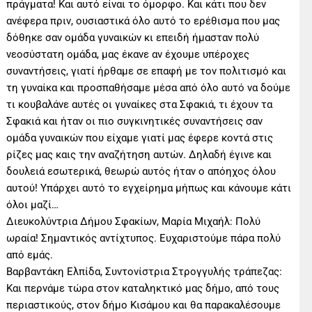
πράγματα! Και αυτό είναι το όμορφο. Και κάτι που δεν
ανέφερα πριν, ουσιαστικά όλο αυτό το ερέθισμα που μας
δόθηκε σαν ομάδα γυναικών κι επειδή ήμασταν πολύ
νεοσύστατη ομάδα, μας έκανε αν έχουμε υπέροχες
συναντήσεις, γιατί ήρθαμε σε επαφή με τον πολιτισμό και
τη γυναίκα και προσπαθήσαμε μέσα από όλο αυτό να δούμε
τι κουβαλάνε αυτές οι γυναίκες στα Σφακιά, τι έχουν τα
Σφακιά και ήταν οι πιο συγκινητικές συναντήσεις σαν
ομάδα γυναικών που είχαμε γιατί μας έφερε κοντά στις
ρίζες μας καις την αναζήτηση αυτών. Δηλαδή έγινε και
δουλειά εσωτερικά, θεωρώ αυτός ήταν ο απόηχος όλου
αυτού! Υπάρχει αυτό το εγχείρημα μήπως και κάνουμε κάτι
όλοι μαζί…
Διευκολύντρια Δήμου Σφακίων, Μαρία Μιχαήλ: Πολύ
ωραία! Σημαντικός αντίχτυπος. Ευχαριστούμε πάρα πολύ
από εμάς.
Βαρβαντάκη Ελπίδα, Συντονίστρια Στρογγυλής τράπεζας:
Και περνάμε τώρα στον καταληκτικό μας δήμο, από τους
περιαστικούς, στον δήμο Κισάμου και θα παρακαλέσουμε