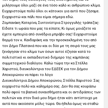
μιλήσουμε όλοι μαζί σε ένα τόσο καλό κι ανθρώπινο κλίμα.
Ευχαριστούμε πολύ όλοι οι κάτοικοι για αυτό που ζήσαμε.
Ευχαριστώ και πάλι που είμαι σήμερα εδώ.
Ζομπανάκη Κατερίνα, Συντονίστρια Στρογγυλής τράπεζας:
Είδατε τι ωραία που μας τα είπατε; Κι όμως μοιάζετε να
έχετε εμπειρία από συνέδρια μπράβο σας! Ευχαριστούμε
θερμά τον κ. Κανδαράκη και την προσκεκλημένη του από
τον Δήμο Πλατανιά που και οι δύο με τη σειρά τους μας
ξενάγησαν στο κλίμα των όσων αυτοί έζησαν κατά το
πολιτιστικό κι εκπαιδευτικό διήμερο της καμπάνιας
συμμετοχικού διαλόγου. Καλώ τώρα την κα Στέλλα
Χαριστού, διευκολύντρια του ΕΔΕΕΚ για τον Δήμου
Αποκορώνου να πάρει το λόγο
Διευκολύντρια Δήμου Αποκορώνου, Στέλλα Χαριστού: Σας
ευχαριστώ πολύ και καλημέρα σας. Δεν θα σας κουράσω
πολύ αφού τα βασικά συναισθήματα και οι αντιδράσεις των
πολιτών και στον δικό μου δήμο ήταν κάτι αντίστοιχο με
αυτά που ακούσατε μόλις τώρα. Θα ήθελα όμως να σταθώ