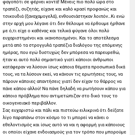
φαγοπότι σε φέρνει κοντά! Μένεις πιο πολύ ώρα στο
τραπέζι, συζητάς, είχανε και καλό κρασί προφανώς και
τσικουδιά (ξαναχαμογελά), ενθουσιάστηκαν λοιπόν…Κι ενώ
στην αρχή μου λέγανε ότι δεν θέλουμε να έρθουμε ήρθανε
με ό,τι είχε ο καθένας και τελικά φύγανε όλοι πολύ
ευχαριστημένοι και ικανοποιημένοι. Και το αποτέλεσμα
μετά από τα στρογγυλά τραπέζια διαλόγου της επόμενης
ημέρας, που εγώ δυστυχώς δεν μπόρεσα να παρευρεθώ,
ήταν κι αυτό πολύ σημαντικό γιατί κάποιοι άνθρωποι
κατάφεραν να λύσουν ίσως κάποια θέματα προσωπικά δικά
τους, να τα λύσουν εκεί, να κάνουν τις ερωτήσεις τους, να
πάρουν κάποιες απαντήσεις γιατί δεν είχαν το θάρρος να
πάνε κάπου αλλού! Να πάνε δηλαδή να ρωτήσουν κάπου για
κάποιο πρόβλημα που αντιμετώπιζαν στο δικό τους το
οικογενειακό περιβάλλον.
Σας ευχαριστώ και πάλι και πιστεύω ειλικρινά ότι δείξατε
λίγο παραπάνω στον κόσμο το τι μπορεί να κάνει ο
εθελοντισμός και ίσως αυτό να ναι η αφορμή για κάποιους
οι οποίοι είχανε ενδοιασμούς για τον τρόπο που μπορούμε