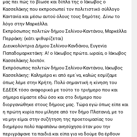
μας πει πώς το βίωσε και δίπλα της ο Ιάκωβος ο
Κασσελάκης που εκπροσωπεί τον πολιτιστικό σύλλογο
Καντανία και μέσω αυτού όλους τους δημότες. Δίνω το
λόγο στην Μαρκέλλα.
Εκπρόσωπος πολιτών δήμου Σελίνου-Καντάνου, Μαρκέλλα
Περράκη: (κάτι ψιθυρίζεται)
Διευκολύντρια Δήμου Σελίνου-Κανδάνου, Ευγενία
Παπαδομαρκετάκη: Α! ο Ιάκωβος πρώτα..ωραία, ο Ιάκωβος
Κασσελάκης λοιπόν.
Εκπρόσωπος πολιτών δήμου Σελίνου-Καντάνου, Ιάκωβος
Κασσελάκης: Καλημέρα κι από εμε΄να, καλώς εσμίξαμε
όπως λέμε στην Κρήτη. Πολύ σημαντική η κίνηση του
ΕΔΕΕΚ τόσο αναφορικά με τούτο το τριήμερο που και
σήμερα είμαστε εδώ όσο και στο διήμερο που
διοργανώθηκε στους δήμους μας. Τώρα εγώ όπως είπε και
η πρώτη κυρία που μίλησε από τον δήμο Πλατανιά, με το
να μην είμαι στην συζήτηση της προετοιμασίας του
διημέρου πολύ παραπάνω ανησύχησα όταν μου την
περιγράψανε τα παιδιά και είπα για να δούμε θα έρθουν