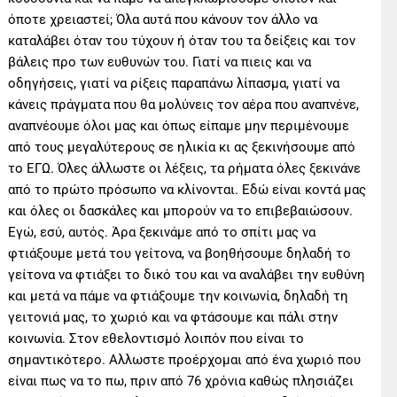
όποτε χρειαστεί; Όλα αυτά που κάνουν τον άλλο να
καταλάβει όταν του τύχουν ή όταν του τα δείξεις και τον
βάλεις προ των ευθυνών του. Γιατί να πιεις και να
οδηγήσεις, γιατί να ρίξεις παραπάνω λίπασμα, γιατί να
κάνεις πράγματα που θα μολύνεις τον αέρα που αναπνένε,
αναπνέουμε όλοι μας και όπως είπαμε μην περιμένουμε
από τους μεγαλύτερους σε ηλικία κι ας ξεκινήσουμε από
το ΕΓΩ. Όλες άλλωστε οι λέξεις, τα ρήματα όλες ξεκινάνε
από το πρώτο πρόσωπο να κλίνονται. Εδώ είναι κοντά μας
και όλες οι δασκάλες και μπορούν να το επιβεβαιώσουν.
Εγώ, εσύ, αυτός. Άρα ξεκινάμε από το σπίτι μας να
φτιάξουμε μετά του γείτονα, να βοηθήσουμε δηλαδή το
γείτονα να φτιάξει το δικό του και να αναλάβει την ευθύνη
και μετά να πάμε να φτιάξουμε την κοινωνία, δηλαδή τη
γειτονιά μας, το χωριό και να φτάσουμε και πάλι στην
κοινωνία. Στον εθελοντισμό λοιπόν που είναι το
σημαντικότερο. Αλλωστε προέρχομαι από ένα χωριό που
είναι πως να το πω, πριν από 76 χρόνια καθώς πλησιάζει