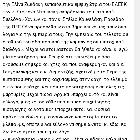
την Ελίνα Ζωιδάκη εκπαιδευτικό εμψυχώτρια του ΕΔΕΕΚ,
τον κ. Στέφανο Ντουκάκη εκπρόσωπο του Ιατρικού
Συλλόγου Χανίων και τον κ. Στέλιο Κουνελάκη, Πρόεδρο
της ΠΕΠΣΥ να προσέλθουν στο βήμα και να μας πουν δυο
λόγια για την εμπειρία τους. Την εμπειρία του τελευταίου
σταθμού του οδοιπορικού της καμπάνιας συμμετοχικού
διαλόγου. Μέχρι να ετοιμαστούν θα ήθελα να κάνω κι εγώ
μία παρατήρηση που θεωρώ ότι ταιριάζει με όσα
ακούσαμε σήμερα και χτες και που αναφέρθηκαν και ο κ.
Γουγουλάκης και ο κ. Δεμερτζής, σχετικά με το θέμα της
εμπιστοσύνης και της καχυποψίας, στην αρχή, το έλλειμα
αυτό που υπάρχει και που το παρατηρήσαμε σε όλες τις
μαρτυρίες μέχρι τώρα. Αρχικά υπάρχει αυτό και είναι
εύλογο, μιας και σε κάθε περίπτωση επιχείρησης-
εισαγωγής καινοτομίας υπάρχει αυτό. Και φυσικά
πρόκειται εδώ για μία κοινωνική καινοτομία, έτσι το
βλέπουμε, οπότε είναι εύλογο να σημειώνεται κι εδώ. Κα
Ζωιδάκη έχετε πρώτη το λόγο.
Διευκολύντρια Δήμου Κισάμου, Ελίνα Ζωϊδάκη: Καλημέρα