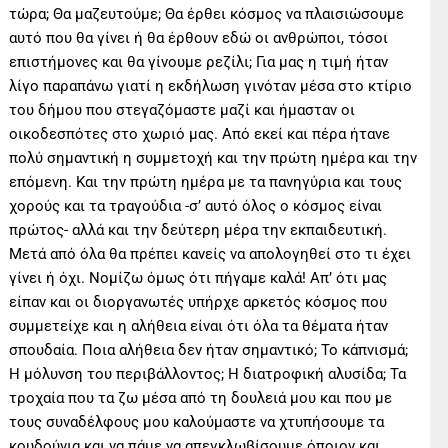
τώρα; Θα μαζευτούμε; Θα έρθει κόσμος να πλαισιώσουμε
αυτό που θα γίνει ή θα έρθουν εδώ οι ανθρώποι, τόσοι
επιστήμονες και θα γίνουμε ρεζίλι; Για μας η τιμή ήταν
λίγο παραπάνω γιατί η εκδήλωση γινόταν μέσα στο κτίριο
του δήμου που στεγαζόμαστε μαζί και ήμασταν οι
οικοδεσπότες στο χωριό μας. Από εκεί και πέρα ήτανε
πολύ σημαντική η συμμετοχή και την πρώτη ημέρα και την
επόμενη. Και την πρώτη ημέρα με τα πανηγύρια και τους
χορούς και τα τραγούδια -σ’ αυτό όλος ο κόσμος είναι
πρώτος- αλλά και την δεύτερη μέρα την εκπαιδευτική.
Μετά από όλα θα πρέπει κανείς να απολογηθεί στο τι έχει
γίνει ή όχι. Νομίζω όμως ότι πήγαμε καλά! Απ’ ότι μας
είπαν και οι διοργανωτές υπήρχε αρκετός κόσμος που
συμμετείχε και η αλήθεια είναι ότι όλα τα θέματα ήταν
σπουδαία. Ποια αλήθεια δεν ήταν σημαντικό; Το κάπνισμά;
Η μόλυνση του περιβάλλοντος; Η διατροφική αλυσίδα; Τα
τροχαία που τα ζω μέσα από τη δουλειά μου και που με
τους συναδέλφους μου καλούμαστε να χτυπήσουμε τα
κουδούνια και να πάμε να απεγκλωβίσουμε όποιον και