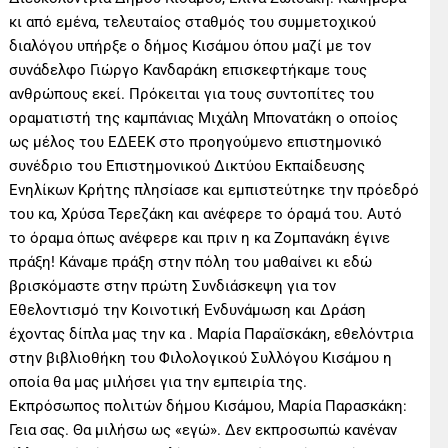
κι από εμένα, τελευταίος σταθμός του συμμετοχικού
διαλόγου υπήρξε ο δήμος Κισάμου όπου μαζί με τον
συνάδελφο Γιώργο Κανδαράκη επισκεφτήκαμε τους
ανθρώπους εκεί. Πρόκειται για τους συντοπίτες του
οραματιστή της καμπάνιας Μιχάλη Μπονατάκη ο οποίος
ως μέλος του ΕΔΕΕΚ στο προηγούμενο επιστημονικό
συνέδριο του Επιστημονικού Δικτύου Εκπαίδευσης
Ενηλίκων Κρήτης πλησίασε και εμπιστεύτηκε την πρόεδρό
του κα, Χρύσα Τερεζάκη και ανέφερε το όραμά του. Αυτό
το όραμα όπως ανέφερε και πριν η κα Ζομπανάκη έγινε
πράξη! Κάναμε πράξη στην πόλη του μαθαίνει κι εδώ
βρισκόμαστε στην πρώτη Συνδιάσκεψη για τον
Εθελοντισμό την Κοινοτική Ενδυνάμωση και Δράση
έχοντας δίπλα μας την κα . Μαρία Παραϊσκάκη, εθελόντρια
στην βιβλιοθήκη του Φιλολογικού Συλλόγου Κισάμου η
οποία θα μας μιλήσει για την εμπειρία της.
Εκπρόσωπος πολιτών δήμου Κισάμου, Μαρία Παρασκάκη:
Γεια σας. Θα μιλήσω ως «εγώ». Δεν εκπροσωπώ κανέναν