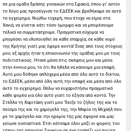
σε μια ομάδα δράσης γυναικών στα Σφακιά, όπου γι’ αυτόν
το λόγο μας προσέγγισε το ΕΔΕΕΚ και βρεθήκαμε σε αυτό
το εγχείρημα. Νιώθω τυχερή, που έτυχε να είμαι στα
Χανιά, να γίνεται κάτι τόσο όμορφο και να μπορέσουμε
τελικά να συμμετάσχουμε. Πραγματικά εύχομαι να
μπορέσει να υλοποιηθεί σε κάθε επαρχία, σε κάθε νομό
της Κρήτης γιατί μας έφερε κοντά! Ένας από τους στόχους
μου, εξ αρχής ήταν η επικοινωνία της ομάδας μου με τους
πολιτιστικούς. Ήτανε μέσα στις σκέψεις μου και μέσα
στην έννοια μου, το ότι θα ήθελα να κάνουμε μια επαφή.
Αυτό μου δόθηκε απλόχερα μέσα από όλο αυτό το δίκτυο,
το ΕΔΕΕΚ, μέσα από όλη αυτή την επαφή και μέσα από όλο
αυτό το εγχείρημα. Θέλω να ευχαριστήσω πραγματικά
κάθε φορέα για όλο αυτό γιατί το έζησα από κοντά. Την
Στέλλα τη Χαριτάκη γιατί μου ‘δειξε το ζήλος της και το
πείσμα της και το χαμόγελό της, την Μαρία τη Μιχαήλ που
με το χαμόγελο και την ηρεμία της μας έφερνε και μας
γείωνε ουσιαστικά. Έτσι κάτσαμε όλοι μαζί οι φορείς του
τόπου της επαρχίας Σφακίων σε ένα τραπέζι για πρώτη