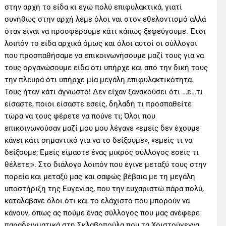
στην αρχή το είδα κι εγώ πολύ επιφυλακτικά, γιατί
συνήθως στην αρχή λέμε όλοι ναι στον εθελοντισμό αλλά
όταν είναι να προσφέρουμε κάτι κάπως ξεφεύγουμε. Έτσι
λοιπόν το είδα αρχικά όμως και όλοι αυτοί οι σύλλογοι
που προσπαθήσαμε να επικοινωνήσουμε μαζί τους για να
τους οργανώσουμε είδα ότι υπήρχε και από την δική τους
την πλευρά ότι υπήρχε μία μεγάλη επιφυλακτικότητα.
Τους ήταν κάτι άγνωστο! Δεν είχαν ξανακούσει ότι …ε…τι
είσαστε, ποιοι είσαστε εσείς, δηλαδή τι προσπαθείτε
τώρα να τους φέρετε να πούνε τι; Όλοι που
επικοινωνούσαν μαζί μου μου λέγανε «εμείς δεν έχουμε
κάνει κάτι σημαντικό για να το δείξουμε», «εμείς τι να
δείξουμε; Εμείς είμαστε ένας μικρός σύλλογος εσείς τι
θέλετε;». Στο διάλογο λοιπόν που έγινε μεταξύ τους στην
πορεία και μεταξύ μας και σαφώς βέβαια με τη μεγάλη
υποστήριξη της Ευγενίας, που την ευχαριστώ πάρα πολύ,
καταλάβανε όλοι ότι και το ελάχιστο που μπορούν να
κάνουν, όπως ας πούμε ένας σύλλογος που μας ανέφερε
παραδειγματικά στη Σκλαβοπούλα που τα Χριστούγεννα