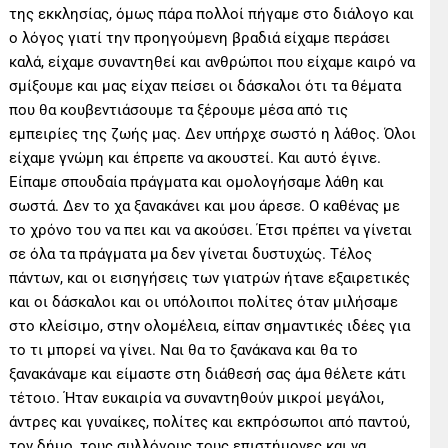
της εκκλησίας, όμως πάρα πολλοί πήγαμε στο διάλογο και
ο λόγος γιατί την προηγούμενη βραδιά είχαμε περάσει
καλά, είχαμε συναντηθεί και ανθρώποι που είχαμε καιρό να
σμίξουμε και μας είχαν πείσει οι δάσκαλοι ότι τα θέματα
που θα κουβεντιάσουμε τα ξέρουμε μέσα από τις
εμπειρίες της ζωής μας. Δεν υπήρχε σωστό η λάθος. Όλοι
είχαμε γνώμη και έπρεπε να ακουστεί. Και αυτό έγινε.
Είπαμε σπουδαία πράγματα και ομολογήσαμε λάθη και
σωστά. Δεν το χα ξανακάνει και μου άρεσε. Ο καθένας με
το χρόνο του να πει και να ακούσει. Έτσι πρέπει να γίνεται
σε όλα τα πράγματα μα δεν γίνεται δυστυχώς. Τέλος
πάντων, και οι εισηγήσεις των γιατρών ήτανε εξαιρετικές
και οι δάσκαλοι και οι υπόλοιποι πολίτες όταν μιλήσαμε
στο κλείσιμο, στην ολομέλεια, είπαν σημαντικές ιδέες για
το τι μπορεί να γίνει. Ναι θα το ξανάκανα και θα το
ξανακάναμε και είμαστε στη διάθεσή σας άμα θέλετε κάτι
τέτοιο. Ήταν ευκαιρία να συναντηθούν μικροί μεγάλοι,
άντρες και γυναίκες, πολίτες και εκπρόσωποι από παντού,
τον δήμο, τους συλλόγους τους επιστήμονες και να