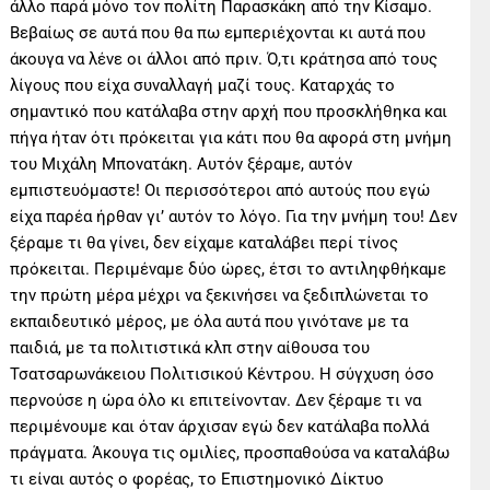
άλλο παρά μόνο τον πολίτη Παρασκάκη από την Κίσαμο.
Βεβαίως σε αυτά που θα πω εμπεριέχονται κι αυτά που
άκουγα να λένε οι άλλοι από πριν. Ό,τι κράτησα από τους
λίγους που είχα συναλλαγή μαζί τους. Καταρχάς το
σημαντικό που κατάλαβα στην αρχή που προσκλήθηκα και
πήγα ήταν ότι πρόκειται για κάτι που θα αφορά στη μνήμη
του Μιχάλη Μπονατάκη. Αυτόν ξέραμε, αυτόν
εμπιστευόμαστε! Οι περισσότεροι από αυτούς που εγώ
είχα παρέα ήρθαν γι’ αυτόν το λόγο. Για την μνήμη του! Δεν
ξέραμε τι θα γίνει, δεν είχαμε καταλάβει περί τίνος
πρόκειται. Περιμέναμε δύο ώρες, έτσι το αντιληφθήκαμε
την πρώτη μέρα μέχρι να ξεκινήσει να ξεδιπλώνεται το
εκπαιδευτικό μέρος, με όλα αυτά που γινότανε με τα
παιδιά, με τα πολιτιστικά κλπ στην αίθουσα του
Τσατσαρωνάκειου Πολιτισικού Κέντρου. Η σύγχυση όσο
περνούσε η ώρα όλο κι επιτείνονταν. Δεν ξέραμε τι να
περιμένουμε και όταν άρχισαν εγώ δεν κατάλαβα πολλά
πράγματα. Άκουγα τις ομιλίες, προσπαθούσα να καταλάβω
τι είναι αυτός ο φορέας, το Επιστημονικό Δίκτυο