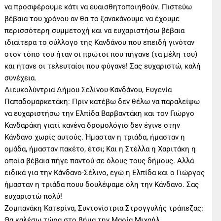
να προσφέρουμε κάτι να ευαισθητοποιηθούν. Πιστεύω
βέβαια του χρόνου αν θα το ξανακάνουμε να έχουμε
περισσότερη συμμετοχή και να ευχαριστήσω βέβαια
ιδιαίτερα το σύλλογο της Κανδάνου που επειδή γινόταν
στον τόπο του ήταν οι πρώτοι που πήγανε (τα μέλη του)
και ήτανε οι τελευταίοι που φύγανε! Σας ευχαριστώ, καλή
συνέχεια.
Διευκολύντρια Δήμου Σελίνου-Κανδάνου, Ευγενία
Παπαδομαρκετάκη: Πριν κατέβω δεν θέλω να παραλείψω
να ευχαριστήσω την Ελπίδα Βαρβαντάκη και τον Γιώργο
Κανδαράκη γιατί κανένα δρομολόγιο δεν έγινε στην
Κάνδανο χωρίς αυτούς. Ήμασταν η τριάδα, ήμασταν η
ομάδα, ήμασταν πακέτο, έτσι; Και η Στέλλα η Χαριτάκη η
οποία βέβαια πήγε παντού σε όλους τους δήμους. Αλλά
ειδικά για την Κάνδανο-Σέλινο, εγώ η Ελπίδα και ο Γιώργος
ήμασταν η τριάδα πουυ δουλέψαμε όλη την Κάνδανο. Σας
ευχαριστώ πολύ!
Ζομπανάκη Κατερίνα, Συντονίστρια Στρογγυλής τράπεζας:
Θα καλέσω τώρα στο βήμα την Μαρία Μιχαήλ,