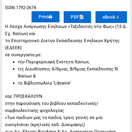
ISSN:1792-2674
Print🖨
PDF
eBook
Η Λέσχη Ανάγνωσης Ενηλίκων «Ταξιδευτές στο Φως» (13 Δ.
Σχ. Χανίων) και
το Επιστημονικό Δίκτυο Εκπαίδευσης Ενηλίκων Κρήτης
(ΕΔΕΕΚ)
σε συνεργασία με:
την Περιφερειακή Ενότητα Χανίων,
τις Διευθύνσεις Α/θμιας, Β/θμιας Εκπαίδευσης Ν.
Χανίων &
το Βιβλιοπωλείο ‘Librairie’
σας ΠΡΟΣΚΑΛΟΥΝ
στην παρουσίαση του βιβλίου εκπαιδευτικής/
συμβουλευτικής ψυχολογίας
«Των παιδιών μας τα παιδιά, τρεις γενιές σε μία
οικογένεια» (κρητικές εκδ. Δοκιμάκης)
των Δρ. Έλενας Βιταλάκη & Δρ. Αναστασίας Πρατικάκη