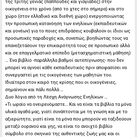
της τρίτης γενιάς (παππούδες και γιαγιάδες) στην
οικογένεια στο χρόνο (από το χτες στο σήμερα) και στο
χώρο (στον ελλαδικό και διεθνή χώρο) ενεργοποιώντας
την προσωπική κατανόηση των ενηλίκων (εκπαιδευτικών
και γονέων) για το ποιες επιδράσεις κουβαλούν οι ίδιοι ως
προσωπικές παραδοχές και, συνεπώς, βοηθώντας τους να
επανεξετάσουν την επικαιρότητά τους σε προσωπικό αλλά
και σε επαγγελματικό επίπεδο (μετασχηματιστική μάθηση)
… Ένα βιβλίο -παράλληλα βαθμοί αυτεπίγνωσης- που δεν
μπορεί να αγνοεί κάθε εκπαιδευτικός πριν αποφασίσει να
συνεργαστεί με τις οικογένειες των μαθητών του.
Ιδιαίτερα στον καιρό της κρίσης που οι οικογένειες,
σημαίνουν και πάλι πολλά …
Δυο λόγια από τη Λέσχη Ανάγνωσης Ενηλίκων …
«Τι ωραίο να ονειρευόμαστε… Και να είναι τα βιβλία τα μόνα
υλικά αγαθά μας, γιατί συνάπτονται με τη γνώση και με το
αξιερώτητο, γιατί είναι τα μόνα που μπορούν να ταξιδεύουν
μεταξύ ουρανού και γης, να είναι το ανοιχτό βιβλίο
σύμβολο στο σκηνικό της αυθεντικής ζωής μας και οι