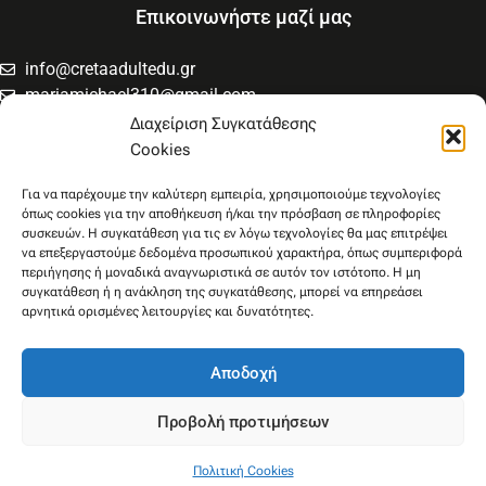
Επικοινωνήστε μαζί μας
info@cretaadultedu.gr
mariamichael310@gmail.com
6981654994
Διαχείριση Συγκατάθεσης
6945533346
Cookies
Στρατηγού Μακρυγιάννη 38, Χαλέπα
Για να παρέχουμε την καλύτερη εμπειρία, χρησιμοποιούμε τεχνολογίες
όπως cookies για την αποθήκευση ή/και την πρόσβαση σε πληροφορίες
συσκευών. Η συγκατάθεση για τις εν λόγω τεχνολογίες θα μας επιτρέψει
να επεξεργαστούμε δεδομένα προσωπικού χαρακτήρα, όπως συμπεριφορά
περιήγησης ή μοναδικά αναγνωριστικά σε αυτόν τον ιστότοπο. Η μη
συγκατάθεση ή η ανάκληση της συγκατάθεσης, μπορεί να επηρεάσει
αρνητικά ορισμένες λειτουργίες και δυνατότητες.
Αποδοχή
Προβολή προτιμήσεων
Πολιτική Cookies