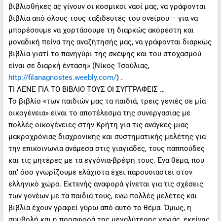
βιβλιοθήκες ας γίνουν οι κοσμικοί ναοί μας, να γράφονται
βιβλία από όλους τους ταξιδευτές του ονείρου – για να
μπορέσουμε να χορτάσουμε τη διαρκώς ακόρεστη και
μοναδική πείνα της αναζήτησής μας, να γράφονται διαρκώς
βιβλία γιατί το πανηγύρι της σκέψης και του στοχασμού
είναι σε διαρκή ένταση» (Νίκος Τσούλιας,
http://filanagnostes.weebly.com/
) .
ΤΙ ΛΕΝΕ ΓΙΑ ΤΟ ΒΙΒΛΙΟ ΤΟΥΣ ΟΙ ΣΥΓΓΡΑΦΕΙΣ …
Το βιβλίο «των παιδιών μας τα παιδιά, τρεις γενιές σε μία
οικογένεια» είναι το αποτέλεσμα της συνεργασίας με
πολλές οικογένειες στην Κρήτη για τις ανάγκες μιας
μακροχρόνιας διαχρονικής και συστηματικής μελέτης για
την επικοινωνία ανάμεσα στις γιαγιάδες, τους παππούδες
και τις μητέρες με τα εγγόνια-βρέφη τους. Ένα θέμα, που
απ’ όσο γνωρίζουμε ελάχιστα έχει παρουσιαστεί στον
ελληνικό χώρο. Εκτενής αναφορά γίνεται για τις σχέσεις
των γονέων με τα παιδιά τους, ενώ πολλές μελέτες και
βιβλία έχουν γραφεί γύρω από αυτό το θέμα. Όμως, η
συμβολή και η προσφορά της μεγαλύτερης γενιάς, εκείνης