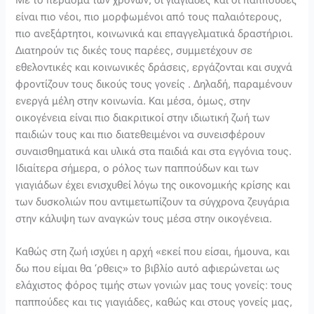
Με το πέρασμα των χρόνων, οι γιαγιάδες και οι παππούδες
είναι πιο νέοι, πιο μορφωμένοι από τους παλαιότερους,
πιο ανεξάρτητοι, κοινωνικά και επαγγελματικά δραστήριοι.
Διατηρούν τις δικές τους παρέες, συμμετέχουν σε
εθελοντικές και κοινωνικές δράσεις, εργάζονται και συχνά
φροντίζουν τους δικούς τους γονείς . Δηλαδή, παραμένουν
ενεργά μέλη στην κοινωνία. Και μέσα, όμως, στην
οικογένεια είναι πιο διακριτικοί στην ιδιωτική ζωή των
παιδιών τους και πιο διατεθειμένοι να συνεισφέρουν
συναισθηματικά και υλικά στα παιδιά και στα εγγόνια τους.
Ιδιαίτερα σήμερα, ο ρόλος των παππούδων και των
γιαγιάδων έχει ενισχυθεί λόγω της οικονομικής κρίσης και
των δυσκολιών που αντιμετωπίζουν τα σύγχρονα ζευγάρια
στην κάλυψη των αναγκών τους μέσα στην οικογένεια.
Καθώς στη ζωή ισχύει η αρχή «εκεί που είσαι, ήμουνα, και
δω που είμαι θα ‘ρθεις» το βιβλίο αυτό αφιερώνεται ως
ελάχιστος φόρος τιμής στων γονιών μας τους γονείς: τους
παππούδες και τις γιαγιάδες, καθώς και στους γονείς μας,