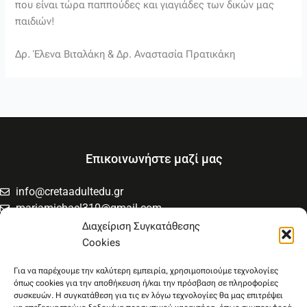
που είναι τώρα παππούδες και γιαγιάδες των δικών μας
παιδιών!
Δρ. Έλενα Βιταλάκη & Δρ. Αναστασία Πρατικάκη
Επικοινωνήστε μαζί μας
info@cretaadultedu.gr
mariamichael310@gmail.com
6981654994
Διαχείριση Συγκατάθεσης
6945533346
Cookies
Στρατηγού Μακρυγιάννη 38, Χαλέπα
Για να παρέχουμε την καλύτερη εμπειρία, χρησιμοποιούμε τεχνολογίες
όπως cookies για την αποθήκευση ή/και την πρόσβαση σε πληροφορίες
συσκευών. Η συγκατάθεση για τις εν λόγω τεχνολογίες θα μας επιτρέψει