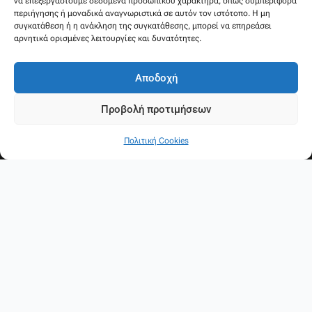
να επεξεργαστούμε δεδομένα προσωπικού χαρακτήρα, όπως συμπεριφορά
περιήγησης ή μοναδικά αναγνωριστικά σε αυτόν τον ιστότοπο. Η μη
συγκατάθεση ή η ανάκληση της συγκατάθεσης, μπορεί να επηρεάσει
αρνητικά ορισμένες λειτουργίες και δυνατότητες.
Αποδοχή
Προβολή προτιμήσεων
Πολιτική Cookies
Ακολουθήστε μας
F
Y
a
o
c
u
e
t