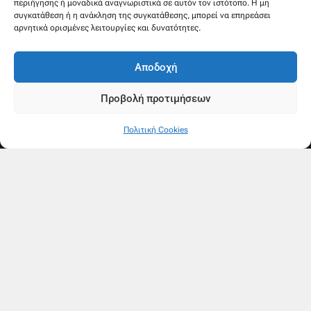
περιήγησης ή μοναδικά αναγνωριστικά σε αυτόν τον ιστότοπο. Η μη
συγκατάθεση ή η ανάκληση της συγκατάθεσης, μπορεί να επηρεάσει
αρνητικά ορισμένες λειτουργίες και δυνατότητες.
Αποδοχή
Προβολή προτιμήσεων
Πολιτική Cookies
Ακολουθήστε μας
F
Y
a
o
c
u
e
t
b
u