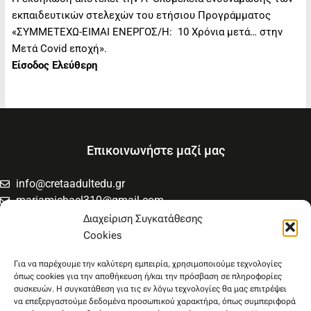
εκπαιδευτικών στελεχών του ετήσιου Προγράμματος
«ΣΥΜΜΕΤΕΧΩ-ΕΙΜΑΙ ΕΝΕΡΓΟΣ/H: 10 Χρόνια μετά… στην
Μετά Covid εποχή».
Είσοδος Ελεύθερη
Επικοινωνήστε μαζί μας
info@cretaadultedu.gr
mariamichael310@gmail.com
6981654994
Διαχείριση Συγκατάθεσης
6945533346
Cookies
Στρατηγού Μακρυγιάννη 38, Χαλέπα
Για να παρέχουμε την καλύτερη εμπειρία, χρησιμοποιούμε τεχνολογίες
όπως cookies για την αποθήκευση ή/και την πρόσβαση σε πληροφορίες
συσκευών. Η συγκατάθεση για τις εν λόγω τεχνολογίες θα μας επιτρέψει
να επεξεργαστούμε δεδομένα προσωπικού χαρακτήρα, όπως συμπεριφορά