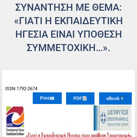
ΣΥΝΆΝΤΗΣΗ ΜΕ ΘΈΜΑ:
«ΓΙΑΤΊ Η ΕΚΠΑΙΔΕΥΤΙΚΉ
ΗΓΕΣΊΑ ΕΊΝΑΙ ΥΠΌΘΕΣΗ
ΣΥΜΜΕΤΟΧΙΚΉ…».
ISSN:1792-2674
Print🖨
PDF
eBook