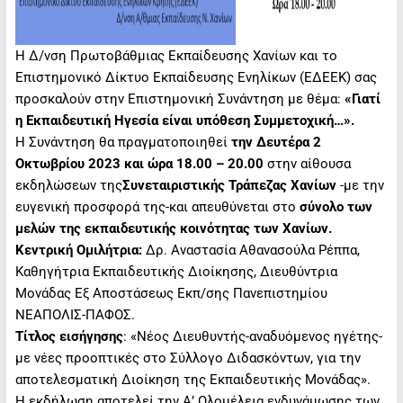
Η Δ/νση Πρωτοβάθμιας Εκπαίδευσης Χανίων και το
Επιστημονικό Δίκτυο Εκπαίδευσης Ενηλίκων (ΕΔΕΕΚ) σας
προσκαλούν στην Επιστημονική Συνάντηση με θέμα:
«Γιατί
η Εκπαιδευτική Ηγεσία είναι υπόθεση Συμμετοχική…».
Η Συνάντηση θα πραγματοποιηθεί
την Δευτέρα 2
Οκτωβρίου 2023 και ώρα 18.00 – 20.00
στην αίθουσα
εκδηλώσεων της
Συνεταιριστικής Τράπεζας Χανίων
-με την
ευγενική προσφορά της-και απευθύνεται στο
σύνολο των
μελών της εκπαιδευτικής κοινότητας των Χανίων.
Κεντρική Ομιλήτρια:
Δρ. Αναστασία Αθανασούλα Ρέππα,
Καθηγήτρια Eκπαιδευτικής Διοίκησης, Διευθύντρια
Μονάδας Εξ Αποστάσεως Εκπ/σης Πανεπιστημίου
ΝΕΑΠΟΛΙΣ-ΠΑΦΟΣ.
Τίτλος εισήγησης
: «Νέος Διευθυντής-αναδυόμενος ηγέτης-
με νέες προοπτικές στο Σύλλογο Διδασκόντων, για την
αποτελεσματική Διοίκηση της Εκπαιδευτικής Μονάδας».
Η εκδήλωση αποτελεί την Α’ Ολομέλεια ενδυνάμωσης των