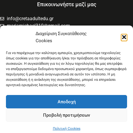
Επικοινωνήστε μαζί μας
info@cretaadultedu.gr
mariamichael310@gmail.com
6981654994
Διαχείριση Συγκατάθεσης
6945533346
Cookies
Στρατηγού Μακρυγιάννη 38, Χαλέπα
Για να παρέχουμε την καλύτερη εμπειρία, χρησιμοποιούμε τεχνολογίες
όπως cookies για την αποθήκευση ή/και την πρόσβαση σε πληροφορίες
συσκευών. Η συγκατάθεση για τις εν λόγω τεχνολογίες θα μας επιτρέψει
να επεξεργαστούμε δεδομένα προσωπικού χαρακτήρα, όπως συμπεριφορά
περιήγησης ή μοναδικά αναγνωριστικά σε αυτόν τον ιστότοπο. Η μη
συγκατάθεση ή η ανάκληση της συγκατάθεσης, μπορεί να επηρεάσει
αρνητικά ορισμένες λειτουργίες και δυνατότητες.
Αποδοχή
Προβολή προτιμήσεων
Πολιτική Cookies