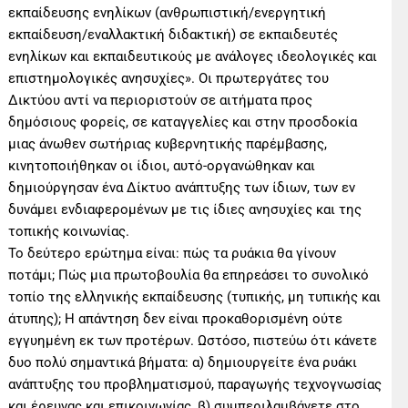
εκπαίδευσης ενηλίκων (ανθρωπιστική/ενεργητική
εκπαίδευση/εναλλακτική διδακτική) σε εκπαιδευτές
ενηλίκων και εκπαιδευτικούς με ανάλογες ιδεολογικές και
επιστημολογικές ανησυχίες». Οι πρωτεργάτες του
Δικτύου αντί να περιοριστούν σε αιτήματα προς
δημόσιους φορείς, σε καταγγελίες και στην προσδοκία
μιας άνωθεν σωτήριας κυβερνητικής παρέμβασης,
κινητοποιήθηκαν οι ίδιοι, αυτό-οργανώθηκαν και
δημιούργησαν ένα Δίκτυο ανάπτυξης των ίδιων, των εν
δυνάμει ενδιαφερομένων με τις ίδιες ανησυχίες και της
τοπικής κοινωνίας.
Το δεύτερο ερώτημα είναι: πώς τα ρυάκια θα γίνουν
ποτάμι; Πώς μια πρωτοβουλία θα επηρεάσει το συνολικό
τοπίο της ελληνικής εκπαίδευσης (τυπικής, μη τυπικής και
άτυπης); Η απάντηση δεν είναι προκαθορισμένη ούτε
εγγυημένη εκ των προτέρων. Ωστόσο, πιστεύω ότι κάνετε
δυο πολύ σημαντικά βήματα: α) δημιουργείτε ένα ρυάκι
ανάπτυξης του προβληματισμού, παραγωγής τεχνογνωσίας
και έρευνας και επικοινωνίας, β) συμπεριλαμβάνετε στο