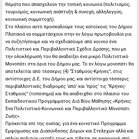
θέματα που απασχολούν την τοπική κοινωνία (πολιτισμός,
τουρισμός, κοινωνική ανάπτυξη & συνοχή, αλληλεγγύη,
κοινωνική συμμετοχή).
Στο πλαίσιο αυτό προσκαλούμε τους κατοίκους του Δήμου
Πλατανιά να συμμετάσχουν στην εν λόγω πρωτοβουλία για
να συζητήσουμε και να σχεδιάσουμε από κοινού ένα
Πολιτιστικό και Περιβαλλοντικό Σχέδιο Δράσης, που με
την ολοκλήρωσή του θα αναδείξει ένα μικρό Πολιτιστικό
Μονοπάτι στα όρια του Δήμου μας. Το εν λόγω μονοπάτι θα
αποτελείται από τέσσερις (4) “Σταθμούς-Κρήνες”, στις
αντίστοιχες Δ.Ε. του Δήμου μας, και αντίστοιχα τέσσερις
περιβαλλοντικές διαδρομές ‘από’ και ‘προς’ τις “Κρήνες-
Σταθμούς” (τοπόσημα) και θα αναδειχθεί στο πλαίσιο του
Εκπαιδευτικού Προγράμματος Διά Βίου Μάθησης «Κρήνες:
Ένα Πολιτιστικό-Κοινωνικό και Περιβαλλοντικό Μονοπάτι
Ζωής».
Πρόκειται επί της ουσίας, για ένα κοινοτικό Πρόγραμμα
Εμψύχωσης και Διασύνδεσης Δομών και Στελεχών αλλά και
απλών πολιτών μεταξύ τους και τίθεται σε εφαρμογή από