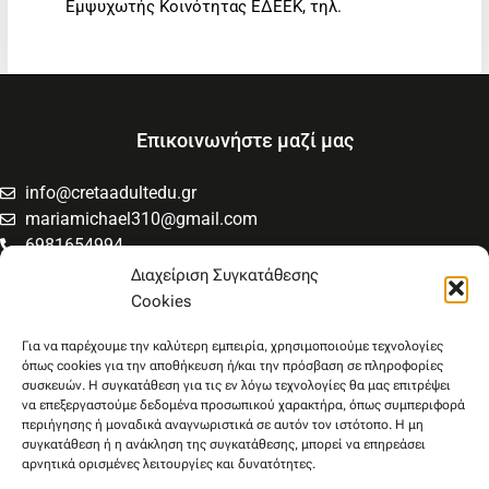
Εμψυχωτής Κοινότητας ΕΔΕΕΚ, τηλ.
Επικοινωνήστε μαζί μας
info@cretaadultedu.gr
mariamichael310@gmail.com
6981654994
6945533346
Διαχείριση Συγκατάθεσης
Στρατηγού Μακρυγιάννη 38, Χαλέπα
Cookies
Για να παρέχουμε την καλύτερη εμπειρία, χρησιμοποιούμε τεχνολογίες
όπως cookies για την αποθήκευση ή/και την πρόσβαση σε πληροφορίες
συσκευών. Η συγκατάθεση για τις εν λόγω τεχνολογίες θα μας επιτρέψει
να επεξεργαστούμε δεδομένα προσωπικού χαρακτήρα, όπως συμπεριφορά
περιήγησης ή μοναδικά αναγνωριστικά σε αυτόν τον ιστότοπο. Η μη
συγκατάθεση ή η ανάκληση της συγκατάθεσης, μπορεί να επηρεάσει
αρνητικά ορισμένες λειτουργίες και δυνατότητες.